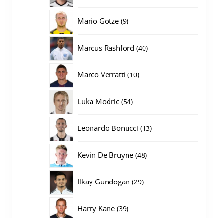
producten
9
Mario Gotze
9
producten
40
Marcus Rashford
40
producten
10
Marco Verratti
10
producten
54
Luka Modric
54
producten
13
Leonardo Bonucci
13
producten
48
Kevin De Bruyne
48
producten
29
Ilkay Gundogan
29
producten
39
Harry Kane
39