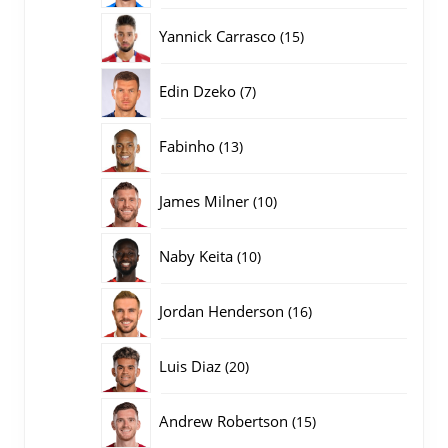
producten
15
Yannick Carrasco
15
producten
7
Edin Dzeko
7
producten
13
Fabinho
13
producten
10
James Milner
10
producten
10
Naby Keita
10
producten
16
Jordan Henderson
16
producten
20
Luis Diaz
20
producten
15
Andrew Robertson
15