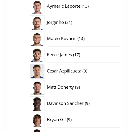
producten
13
Aymeric Laporte
13
producten
21
Jorginho
21
producten
14
Mateo Kovacic
14
producten
17
Reece James
17
producten
9
Cesar Azpilicueta
9
producten
9
Matt Doherty
9
producten
9
Davinson Sanchez
9
producten
9
Bryan Gil
9
producten