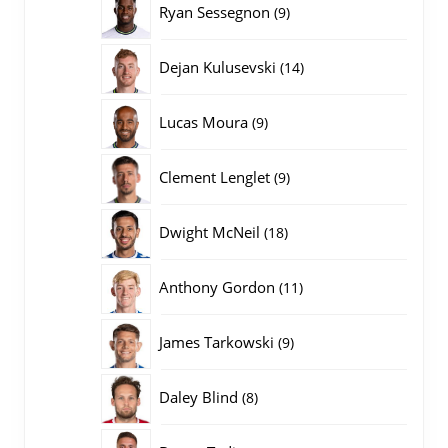
9
Ryan Sessegnon
9
producten
14
Dejan Kulusevski
14
producten
9
Lucas Moura
9
producten
9
Clement Lenglet
9
producten
18
Dwight McNeil
18
producten
11
Anthony Gordon
11
producten
9
James Tarkowski
9
producten
8
Daley Blind
8
producten