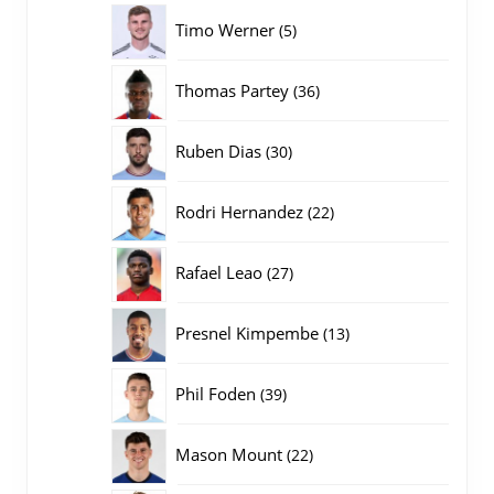
producten
5
Timo Werner
5
producten
36
Thomas Partey
36
producten
30
Ruben Dias
30
producten
22
Rodri Hernandez
22
producten
27
Rafael Leao
27
producten
13
Presnel Kimpembe
13
producten
39
Phil Foden
39
producten
22
Mason Mount
22