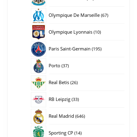
producten
67
Olympique De Marseille
67
producten
10
Olympique Lyonnais
10
producten
195
Paris Saint-Germain
195
producten
37
Porto
37
producten
26
Real Betis
26
producten
33
RB Leipzig
33
producten
646
Real Madrid
646
producten
14
Sporting CP
14