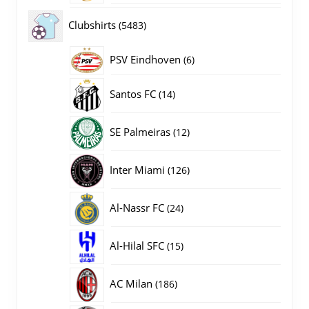
producten
5483
Clubshirts
5483
producten
PSV Eindhoven
6
6
producten
14
Santos FC
14
producten
12
SE Palmeiras
12
producten
126
Inter Miami
126
producten
24
Al-Nassr FC
24
producten
15
Al-Hilal SFC
15
producten
186
AC Milan
186