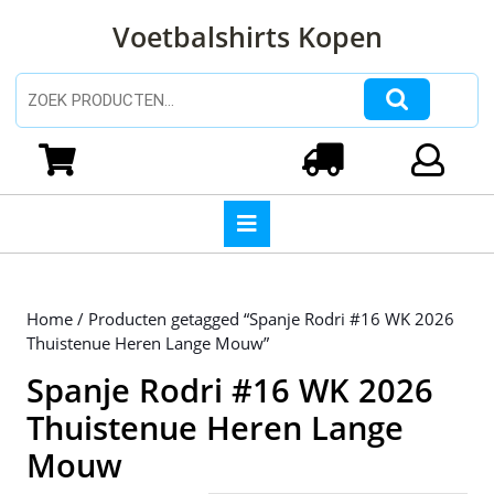
Ga
Voetbalshirts Kopen
naar
de
inhoud
Zoeken naar:
Ga
naar
Winkelwagen
Login
de
inhoud
Open
knop
Home
/ Producten getagged “Spanje Rodri #16 WK 2026
Thuistenue Heren Lange Mouw”
Spanje Rodri #16 WK 2026
Thuistenue Heren Lange
Mouw