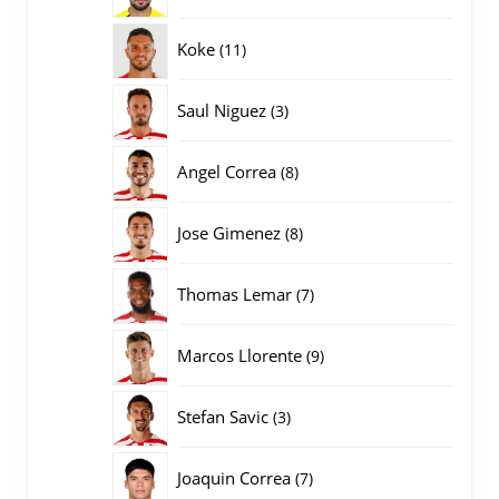
producten
11
Koke
11
producten
3
Saul Niguez
3
producten
8
Angel Correa
8
producten
8
Jose Gimenez
8
producten
7
Thomas Lemar
7
producten
9
Marcos Llorente
9
producten
3
Stefan Savic
3
producten
7
Joaquin Correa
7