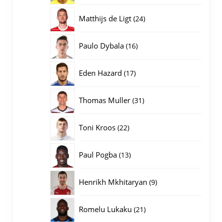
producten
24
Matthijs de Ligt
24
producten
16
Paulo Dybala
16
producten
17
Eden Hazard
17
producten
31
Thomas Muller
31
producten
22
Toni Kroos
22
producten
13
Paul Pogba
13
producten
9
Henrikh Mkhitaryan
9
producten
21
Romelu Lukaku
21