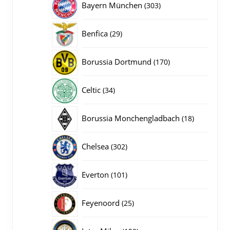
303
Bayern München
303
producten
29
Benfica
29
producten
170
Borussia Dortmund
170
producten
34
Celtic
34
producten
18
Borussia Monchengladbach
18
producten
302
Chelsea
302
producten
101
Everton
101
producten
25
Feyenoord
25
producten
152