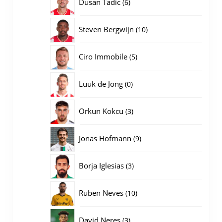
6
Dusan Tadic
6
producten
10
Steven Bergwijn
10
producten
5
Ciro Immobile
5
producten
0
Luuk de Jong
0
producten
3
Orkun Kokcu
3
producten
9
Jonas Hofmann
9
producten
3
Borja Iglesias
3
producten
10
Ruben Neves
10
producten
3
David Neres
3