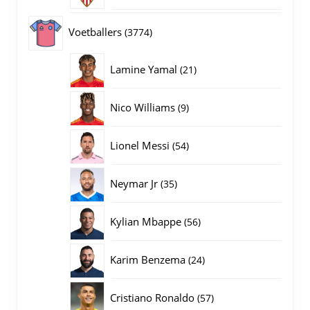
producten
3774
Voetballers
3774
producten
21
Lamine Yamal
21
producten
9
Nico Williams
9
producten
54
Lionel Messi
54
producten
35
Neymar Jr
35
producten
56
Kylian Mbappe
56
producten
24
Karim Benzema
24
producten
57
Cristiano Ronaldo
57