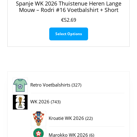
Spanje WK 2026 Thuistenue Heren Lange
Mouw – Rodri #16 Voetbalshirt + Short
€
52.69
Dit
Select Options
product
heeft
meerdere
variaties.
Deze
optie
kan
gekozen
327
Retro Voetbalshirts
327
worden
op
producten
743
WK 2026
743
de
productpagina
producten
22
Kroatië WK 2026
22
producten
6
Marokko WK 2026
6