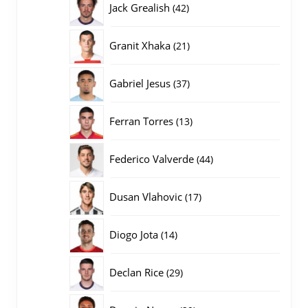
42
Jack Grealish
42
producten
21
Granit Xhaka
21
producten
37
Gabriel Jesus
37
producten
13
Ferran Torres
13
producten
44
Federico Valverde
44
producten
17
Dusan Vlahovic
17
producten
14
Diogo Jota
14
producten
29
Declan Rice
29
producten