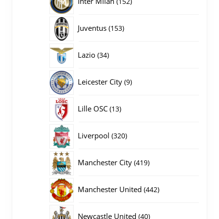
Inter Milan
152
producten
153
Juventus
153
producten
34
Lazio
34
producten
9
Leicester City
9
producten
13
Lille OSC
13
producten
320
Liverpool
320
producten
419
Manchester City
419
producten
442
Manchester United
442
producten
40
Newcastle United
40