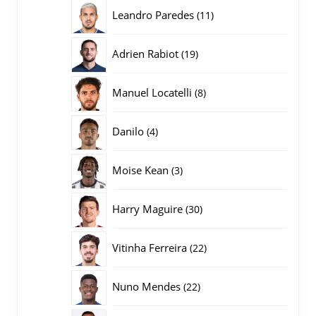
producten
11
Leandro Paredes
11
producten
19
Adrien Rabiot
19
producten
8
Manuel Locatelli
8
producten
4
Danilo
4
producten
3
Moise Kean
3
producten
30
Harry Maguire
30
producten
22
Vitinha Ferreira
22
producten
22
Nuno Mendes
22
producten