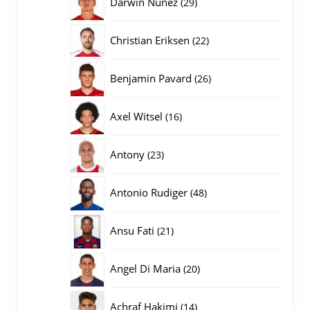
29
Darwin Nunez
29
producten
22
Christian Eriksen
22
producten
26
Benjamin Pavard
26
producten
16
Axel Witsel
16
producten
23
Antony
23
producten
48
Antonio Rudiger
48
producten
21
Ansu Fati
21
producten
20
Angel Di Maria
20
producten
14
Achraf Hakimi
14