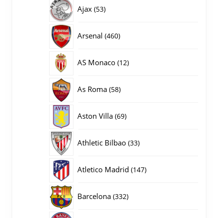
producten
53
Ajax
53
producten
460
Arsenal
460
producten
12
AS Monaco
12
producten
58
As Roma
58
producten
69
Aston Villa
69
producten
33
Athletic Bilbao
33
producten
147
Atletico Madrid
147
producten
332
Barcelona
332
producten