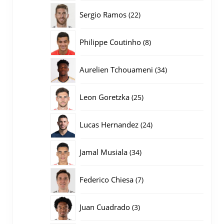
producten
22
Sergio Ramos
22
producten
8
Philippe Coutinho
8
producten
34
Aurelien Tchouameni
34
producten
25
Leon Goretzka
25
producten
24
Lucas Hernandez
24
producten
34
Jamal Musiala
34
producten
7
Federico Chiesa
7
producten
3
Juan Cuadrado
3