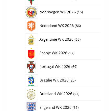
producten
15
Noorwegen WK 2026
15
producten
86
Nederland WK 2026
86
producten
65
Argentinië WK 2026
65
producten
97
Spanje WK 2026
97
producten
69
Portugal WK 2026
69
producten
25
Brazilië WK 2026
25
producten
57
Duitsland WK 2026
57
producten
61
Engeland WK 2026
61