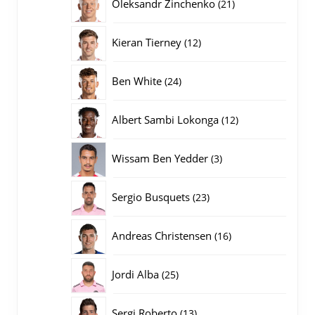
21
Oleksandr Zinchenko
21
producten
12
Kieran Tierney
12
producten
24
Ben White
24
producten
12
Albert Sambi Lokonga
12
producten
3
Wissam Ben Yedder
3
producten
23
Sergio Busquets
23
producten
16
Andreas Christensen
16
producten
25
Jordi Alba
25
producten
13
Sergi Roberto
13