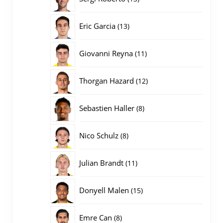
producten
13
Eric Garcia
13
producten
11
Giovanni Reyna
11
producten
12
Thorgan Hazard
12
producten
8
Sebastien Haller
8
producten
8
Nico Schulz
8
producten
11
Julian Brandt
11
producten
15
Donyell Malen
15
producten
8
Emre Can
8