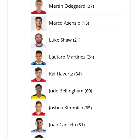
producten
37
Martin Odegaard
37
producten
15
Marco Asensio
15
producten
21
Luke Shaw
21
producten
24
Lautaro Martinez
24
producten
34
Kai Havertz
34
producten
60
Jude Bellingham
60
producten
35
Joshua Kimmich
35
producten
31
Joao Cancelo
31
producten