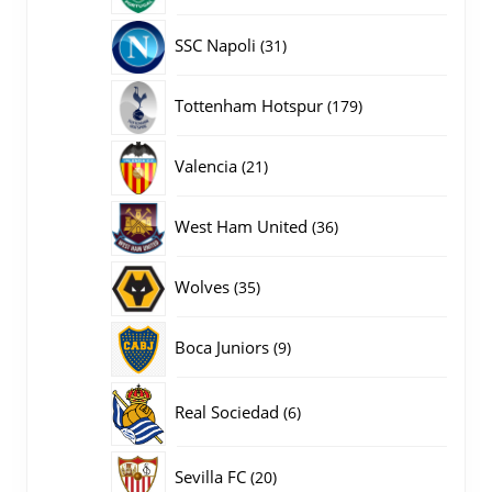
producten
31
SSC Napoli
31
producten
179
Tottenham Hotspur
179
producten
21
Valencia
21
producten
36
West Ham United
36
producten
35
Wolves
35
producten
9
Boca Juniors
9
producten
6
Real Sociedad
6
producten
20
Sevilla FC
20