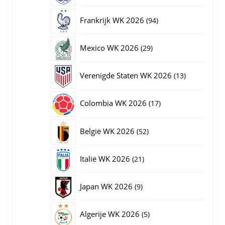
producten
94
Frankrijk WK 2026
94
producten
29
Mexico WK 2026
29
producten
13
Verenigde Staten WK 2026
13
producten
17
Colombia WK 2026
17
producten
52
België WK 2026
52
producten
21
Italië WK 2026
21
producten
9
Japan WK 2026
9
producten
5
Algerije WK 2026
5