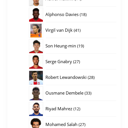
producten
18
Alphonso Davies
18
producten
41
Virgil van Dijk
41
producten
19
Son Heung-min
19
producten
27
Serge Gnabry
27
producten
28
Robert Lewandowski
28
producten
33
Ousmane Dembele
33
producten
12
Riyad Mahrez
12
producten
27
Mohamed Salah
27