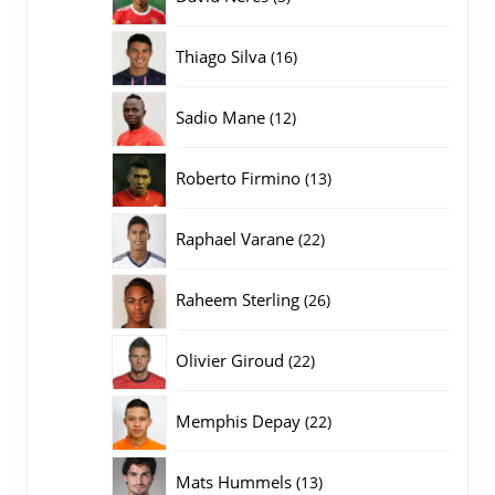
producten
16
Thiago Silva
16
producten
12
Sadio Mane
12
producten
13
Roberto Firmino
13
producten
22
Raphael Varane
22
producten
26
Raheem Sterling
26
producten
22
Olivier Giroud
22
producten
22
Memphis Depay
22
producten
13
Mats Hummels
13