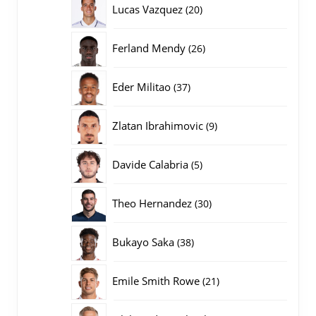
20
Lucas Vazquez
20
producten
26
Ferland Mendy
26
producten
37
Eder Militao
37
producten
9
Zlatan Ibrahimovic
9
producten
5
Davide Calabria
5
producten
30
Theo Hernandez
30
producten
38
Bukayo Saka
38
producten
21
Emile Smith Rowe
21
producten