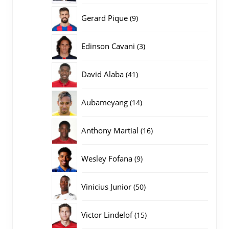
producten
9
Gerard Pique
9
producten
3
Edinson Cavani
3
producten
41
David Alaba
41
producten
14
Aubameyang
14
producten
16
Anthony Martial
16
producten
9
Wesley Fofana
9
producten
50
Vinicius Junior
50
producten
15
Victor Lindelof
15