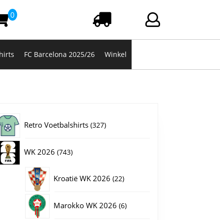
0
Winkelwagen
Login/registrere
hirts
FC Barcelona 2025/26
Winkel
327
Retro Voetbalshirts
327
producten
743
WK 2026
743
producten
22
Kroatië WK 2026
22
producten
6
Marokko WK 2026
6