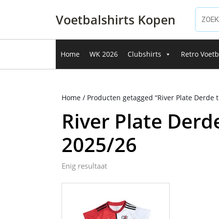
Ga
naar
Voetbalshirts Kopen
de
inhoud
Ga
Home
WK 2026
Clubshirts
Retro Voetb
naar
de
inhoud
Home
/ Producten getagged “River Plate Derde 
River Plate Derd
2025/26
Enig resultaat