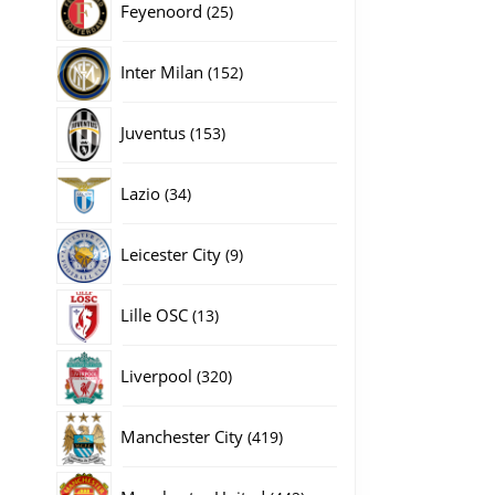
25
Feyenoord
25
producten
152
Inter Milan
152
producten
153
Juventus
153
producten
34
Lazio
34
producten
9
Leicester City
9
producten
13
Lille OSC
13
producten
320
Liverpool
320
producten
419
Manchester City
419
producten
442