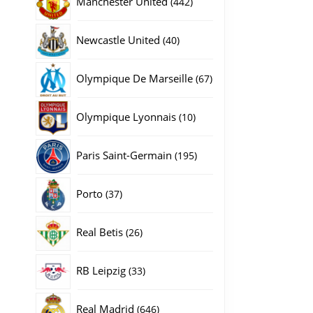
Manchester United
442
producten
40
Newcastle United
40
producten
67
Olympique De Marseille
67
producten
10
Olympique Lyonnais
10
producten
195
Paris Saint-Germain
195
producten
37
Porto
37
producten
26
Real Betis
26
producten
33
RB Leipzig
33
producten
646
Real Madrid
646