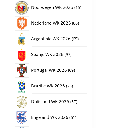
producten
15
Noorwegen WK 2026
15
producten
86
Nederland WK 2026
86
producten
65
Argentinië WK 2026
65
producten
97
Spanje WK 2026
97
producten
69
Portugal WK 2026
69
producten
25
Brazilië WK 2026
25
producten
57
Duitsland WK 2026
57
producten
61
Engeland WK 2026
61