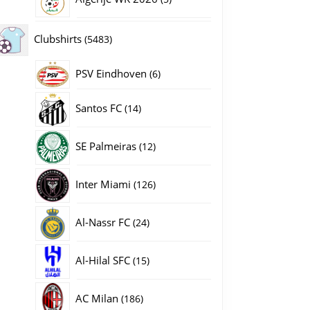
producten
5483
Clubshirts
5483
producten
PSV Eindhoven
6
6
producten
14
Santos FC
14
producten
12
SE Palmeiras
12
producten
126
Inter Miami
126
producten
24
Al-Nassr FC
24
producten
15
Al-Hilal SFC
15
producten
186
AC Milan
186