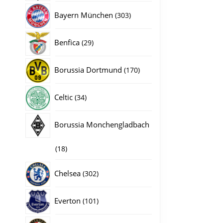
producten
303
Bayern München
303
producten
29
Benfica
29
producten
170
Borussia Dortmund
170
producten
34
Celtic
34
producten
Borussia Monchengladbach
18
18
producten
302
Chelsea
302
producten
101
Everton
101
producten