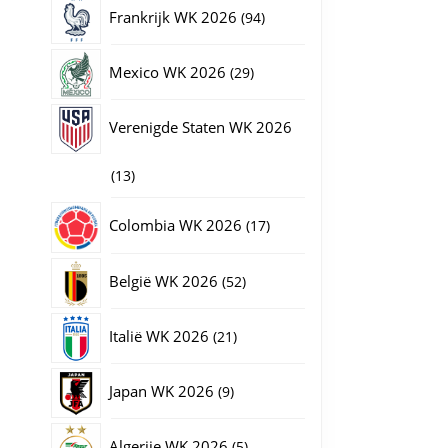
producten
94
Frankrijk WK 2026
94
producten
29
Mexico WK 2026
29
producten
Verenigde Staten WK 2026
13
13
producten
17
Colombia WK 2026
17
producten
52
België WK 2026
52
producten
21
Italië WK 2026
21
producten
9
Japan WK 2026
9
producten
5
Algerije WK 2026
5