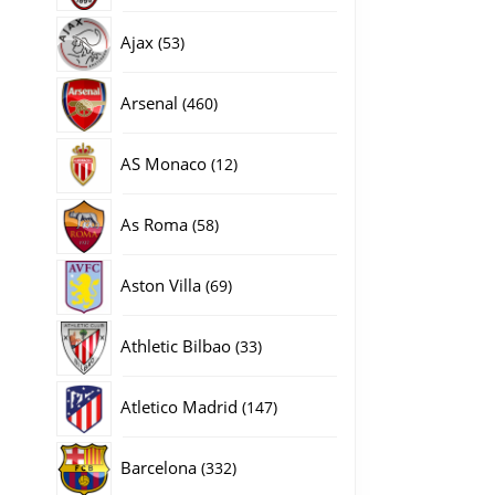
producten
53
Ajax
53
producten
460
Arsenal
460
producten
12
AS Monaco
12
producten
58
As Roma
58
producten
69
Aston Villa
69
producten
33
Athletic Bilbao
33
producten
147
Atletico Madrid
147
producten
332
Barcelona
332