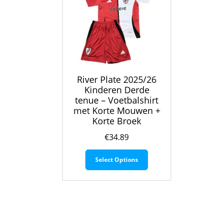
River Plate 2025/26
Kinderen Derde
tenue – Voetbalshirt
met Korte Mouwen +
Korte Broek
€
34.89
Dit
Select Options
product
heeft
meerdere
variaties.
Deze
optie