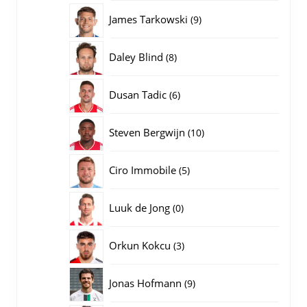
producten
9
James Tarkowski
9
producten
8
Daley Blind
8
producten
6
Dusan Tadic
6
producten
10
Steven Bergwijn
10
producten
5
Ciro Immobile
5
producten
0
Luuk de Jong
0
producten
3
Orkun Kokcu
3
producten
9
Jonas Hofmann
9