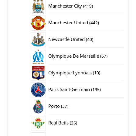
producten
419
Manchester City
419
producten
442
Manchester United
442
producten
40
Newcastle United
40
producten
67
Olympique De Marseille
67
producten
10
Olympique Lyonnais
10
producten
195
Paris Saint-Germain
195
producten
37
Porto
37
producten
26
Real Betis
26
producten