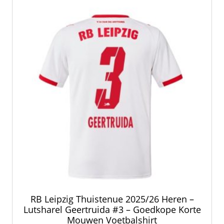
optie
kan
gekozen
worden
op
de
productpagina
RB Leipzig Thuistenue 2025/26 Heren –
Lutsharel Geertruida #3 – Goedkope Korte
Mouwen Voetbalshirt