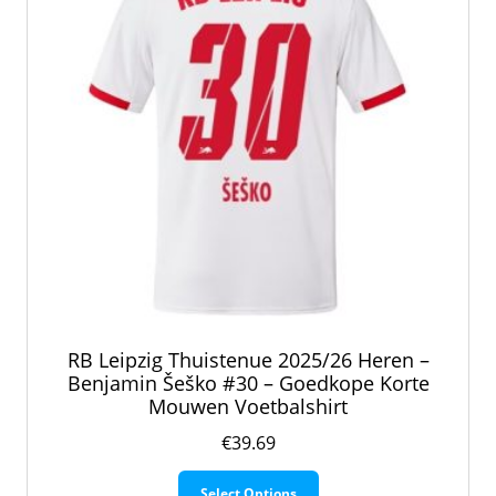
worden
op
de
productpagina
RB Leipzig Thuistenue 2025/26 Heren –
Benjamin Šeško #30 – Goedkope Korte
Mouwen Voetbalshirt
€
39.69
Dit
Select Options