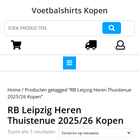
Ga
Voetbalshirts Kopen
naar
de
inhoud
Zoeken naar:
Ga
naar
Winkelwagen
Login
de
inhoud
Open
knop
Home
/ Producten getagged “RB Leipzig Heren Thuistenue
2025/26 Kopen”
RB Leipzig Heren
Thuistenue 2025/26 Kopen
Gesorteerd
Toont alle 7 resultaten
op