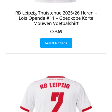
RB Leipzig Thuistenue 2025/26 Heren –
Loïs Openda #11 – Goedkope Korte
Mouwen Voetbalshirt
€
39.69
Dit
Select Options
product
heeft
meerdere
variaties.
Deze
optie
kan
gekozen
worden
op
de
productpagina