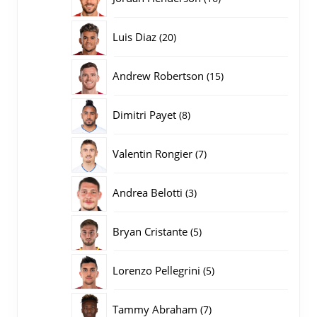
producten
20
Luis Diaz
20
producten
15
Andrew Robertson
15
producten
8
Dimitri Payet
8
producten
7
Valentin Rongier
7
producten
3
Andrea Belotti
3
producten
5
Bryan Cristante
5
producten
5
Lorenzo Pellegrini
5
producten
7
Tammy Abraham
7