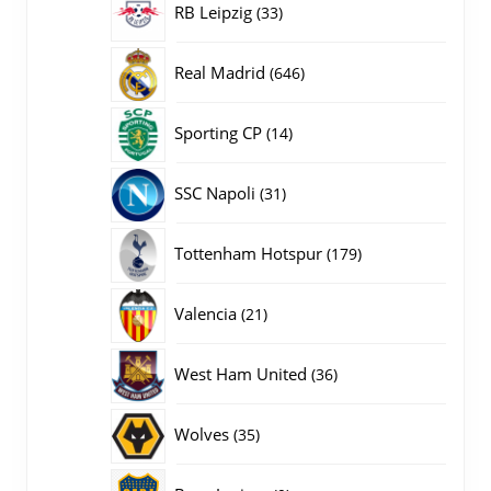
33
RB Leipzig
33
producten
646
Real Madrid
646
producten
14
Sporting CP
14
producten
31
SSC Napoli
31
producten
179
Tottenham Hotspur
179
producten
21
Valencia
21
producten
36
West Ham United
36
producten
35
Wolves
35
producten