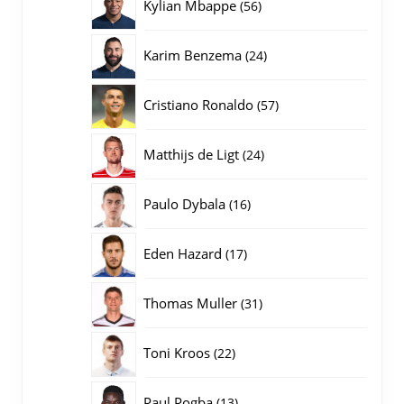
56
Kylian Mbappe
56
producten
24
Karim Benzema
24
producten
57
Cristiano Ronaldo
57
producten
24
Matthijs de Ligt
24
producten
16
Paulo Dybala
16
producten
17
Eden Hazard
17
producten
31
Thomas Muller
31
producten
22
Toni Kroos
22
producten
13
Paul Pogba
13