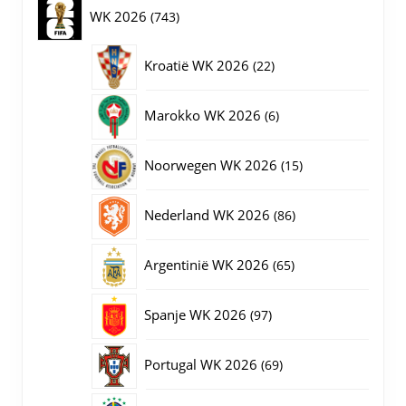
op
producten
743
WK 2026
743
de
productpagina
producten
22
Kroatië WK 2026
22
producten
6
Marokko WK 2026
6
producten
15
Noorwegen WK 2026
15
producten
86
Nederland WK 2026
86
producten
65
Argentinië WK 2026
65
producten
97
Spanje WK 2026
97
producten
69
Portugal WK 2026
69
producten