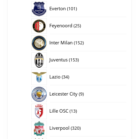
producten
101
Everton
101
producten
25
Feyenoord
25
producten
152
Inter Milan
152
producten
153
Juventus
153
producten
34
Lazio
34
producten
9
Leicester City
9
producten
13
Lille OSC
13
producten
320
Liverpool
320