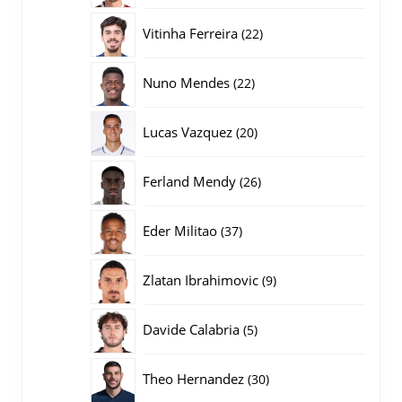
producten
22
Vitinha Ferreira
22
producten
22
Nuno Mendes
22
producten
20
Lucas Vazquez
20
producten
26
Ferland Mendy
26
producten
37
Eder Militao
37
producten
9
Zlatan Ibrahimovic
9
producten
5
Davide Calabria
5
producten
30
Theo Hernandez
30