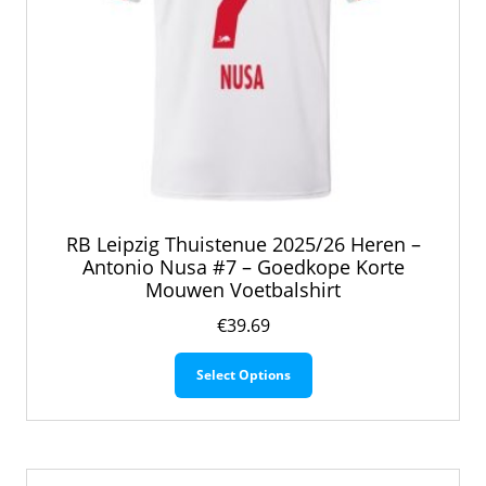
RB Leipzig Thuistenue 2025/26 Heren –
Antonio Nusa #7 – Goedkope Korte
Mouwen Voetbalshirt
€
39.69
Dit
Select Options
product
heeft
meerdere
variaties.
Deze