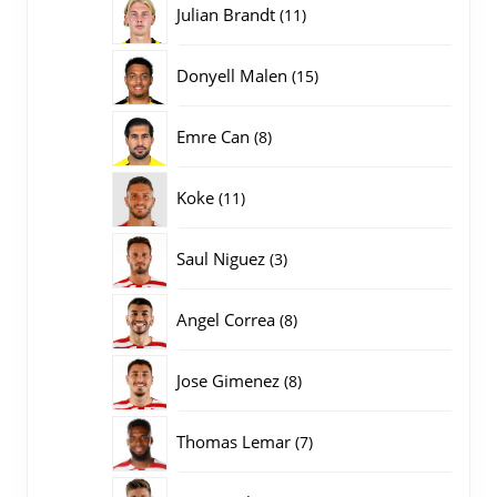
11
Julian Brandt
11
producten
15
Donyell Malen
15
producten
8
Emre Can
8
producten
11
Koke
11
producten
3
Saul Niguez
3
producten
8
Angel Correa
8
producten
8
Jose Gimenez
8
producten
7
Thomas Lemar
7
producten