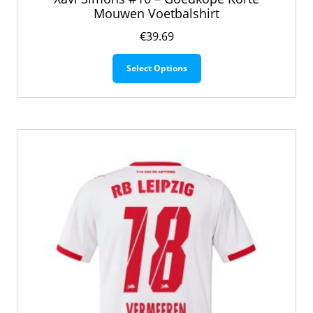
Mouwen Voetbalshirt
€
39.69
Dit
Select Options
product
heeft
meerdere
variaties.
Deze
optie
kan
gekozen
worden
op
de
productpagina