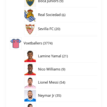
9
Boca Juniors
9
producten
6
Real Sociedad
6
producten
20
Sevilla FC
20
producten
3774
Voetballers
3774
producten
21
Lamine Yamal
21
producten
9
Nico Williams
9
producten
54
Lionel Messi
54
producten
35
Neymar Jr
35
producten