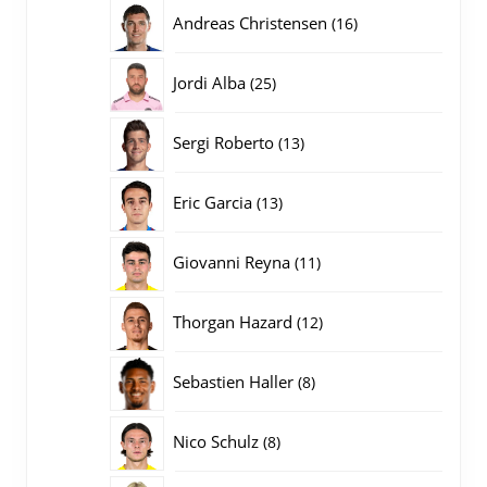
producten
16
Andreas Christensen
16
producten
25
Jordi Alba
25
producten
13
Sergi Roberto
13
producten
13
Eric Garcia
13
producten
11
Giovanni Reyna
11
producten
12
Thorgan Hazard
12
producten
8
Sebastien Haller
8
producten
8
Nico Schulz
8
producten