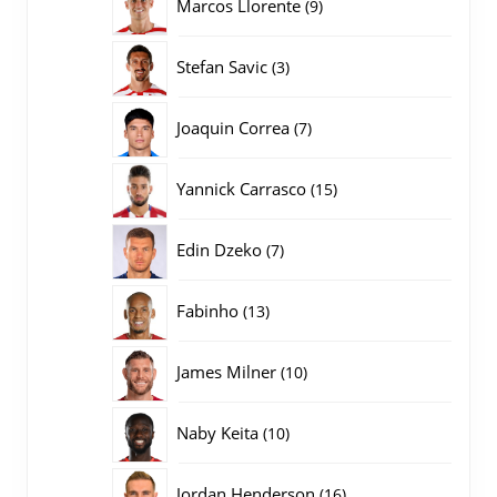
9
Marcos Llorente
9
producten
3
Stefan Savic
3
producten
7
Joaquin Correa
7
producten
15
Yannick Carrasco
15
producten
7
Edin Dzeko
7
producten
13
Fabinho
13
producten
10
James Milner
10
producten
10
Naby Keita
10
producten
16
Jordan Henderson
16