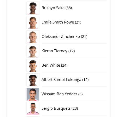
producten
38
Bukayo Saka
38
producten
21
Emile Smith Rowe
21
producten
21
Oleksandr Zinchenko
21
producten
12
Kieran Tierney
12
producten
24
Ben White
24
producten
12
Albert Sambi Lokonga
12
producten
3
Wissam Ben Yedder
3
producten
23
Sergio Busquets
23