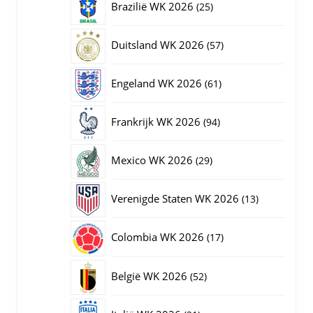
25
Brazilië WK 2026
25
producten
57
Duitsland WK 2026
57
producten
61
Engeland WK 2026
61
producten
94
Frankrijk WK 2026
94
producten
29
Mexico WK 2026
29
producten
13
Verenigde Staten WK 2026
13
producten
17
Colombia WK 2026
17
producten
52
België WK 2026
52
producten
21