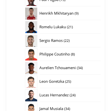
producten
9
Henrikh Mkhitaryan
9
producten
21
Romelu Lukaku
21
producten
22
Sergio Ramos
22
producten
8
Philippe Coutinho
8
producten
34
Aurelien Tchouameni
34
producten
25
Leon Goretzka
25
producten
24
Lucas Hernandez
24
producten
34
Jamal Musiala
34