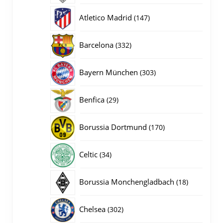
producten
147
Atletico Madrid
147
producten
332
Barcelona
332
producten
303
Bayern München
303
producten
29
Benfica
29
producten
170
Borussia Dortmund
170
producten
34
Celtic
34
producten
18
Borussia Monchengladbach
18
producten
302
Chelsea
302