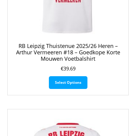
RB Leipzig Thuistenue 2025/26 Heren –
Arthur Vermeeren #18 – Goedkope Korte
Mouwen Voetbalshirt
€
39.69
Dit
Select Options
product
heeft
meerdere
variaties.
Deze
optie
kan
gekozen