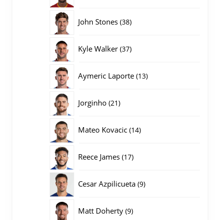
producten
38
John Stones
38
producten
37
Kyle Walker
37
producten
13
Aymeric Laporte
13
producten
21
Jorginho
21
producten
14
Mateo Kovacic
14
producten
17
Reece James
17
producten
9
Cesar Azpilicueta
9
producten
9
Matt Doherty
9