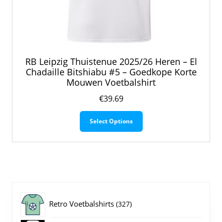
RB Leipzig Thuistenue 2025/26 Heren – El
Chadaille Bitshiabu #5 – Goedkope Korte
Mouwen Voetbalshirt
€
39.69
Dit
Select Options
product
heeft
meerdere
variaties.
Deze
optie
kan
gekozen
327
Retro Voetbalshirts
327
worden