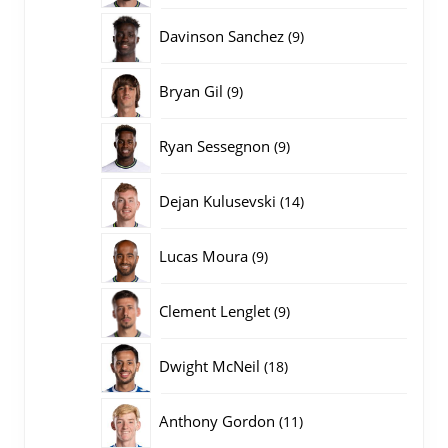
producten
9
Davinson Sanchez
9
producten
9
Bryan Gil
9
producten
9
Ryan Sessegnon
9
producten
14
Dejan Kulusevski
14
producten
9
Lucas Moura
9
producten
9
Clement Lenglet
9
producten
18
Dwight McNeil
18
producten
11
Anthony Gordon
11