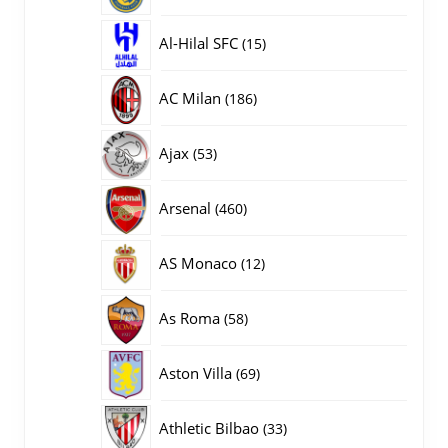
producten
15
Al-Hilal SFC
15
producten
186
AC Milan
186
producten
53
Ajax
53
producten
460
Arsenal
460
producten
12
AS Monaco
12
producten
58
As Roma
58
producten
69
Aston Villa
69
producten
33
Athletic Bilbao
33