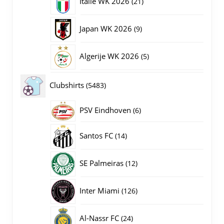
Italië WK 2026
21
producten
9
Japan WK 2026
9
producten
5
Algerije WK 2026
5
producten
5483
Clubshirts
5483
producten
PSV Eindhoven
6
6
producten
14
Santos FC
14
producten
12
SE Palmeiras
12
producten
126
Inter Miami
126
producten
24
Al-Nassr FC
24