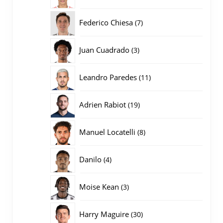
producten
7
Federico Chiesa
7
producten
3
Juan Cuadrado
3
producten
11
Leandro Paredes
11
producten
19
Adrien Rabiot
19
producten
8
Manuel Locatelli
8
producten
4
Danilo
4
producten
3
Moise Kean
3
producten
30
Harry Maguire
30