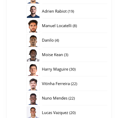
producten
19
Adrien Rabiot
19
producten
8
Manuel Locatelli
8
producten
4
Danilo
4
producten
3
Moise Kean
3
producten
30
Harry Maguire
30
producten
22
Vitinha Ferreira
22
producten
22
Nuno Mendes
22
producten
20
Lucas Vazquez
20