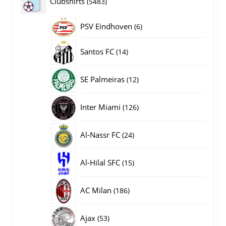
5483
Clubshirts
5483
producten
PSV Eindhoven
6
6
producten
14
Santos FC
14
producten
12
SE Palmeiras
12
producten
126
Inter Miami
126
producten
24
Al-Nassr FC
24
producten
15
Al-Hilal SFC
15
producten
186
AC Milan
186
producten
53
Ajax
53