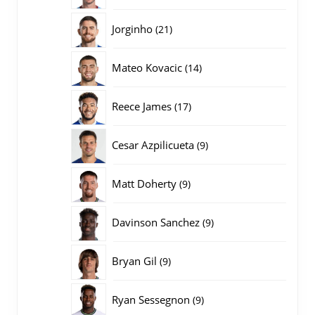
producten
21
Jorginho
21
producten
14
Mateo Kovacic
14
producten
17
Reece James
17
producten
9
Cesar Azpilicueta
9
producten
9
Matt Doherty
9
producten
9
Davinson Sanchez
9
producten
9
Bryan Gil
9
producten
9
Ryan Sessegnon
9