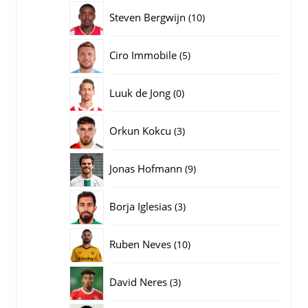
producten
10
Steven Bergwijn
10
producten
5
Ciro Immobile
5
producten
0
Luuk de Jong
0
producten
3
Orkun Kokcu
3
producten
9
Jonas Hofmann
9
producten
3
Borja Iglesias
3
producten
10
Ruben Neves
10
producten
3
David Neres
3