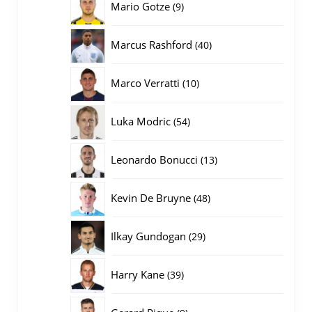
9
Mario Gotze
9
producten
40
Marcus Rashford
40
producten
10
Marco Verratti
10
producten
54
Luka Modric
54
producten
13
Leonardo Bonucci
13
producten
48
Kevin De Bruyne
48
producten
29
Ilkay Gundogan
29
producten
39
Harry Kane
39
producten
9