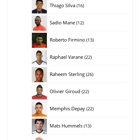
producten
16
Thiago Silva
16
producten
12
Sadio Mane
12
producten
13
Roberto Firmino
13
producten
22
Raphael Varane
22
producten
26
Raheem Sterling
26
producten
22
Olivier Giroud
22
producten
22
Memphis Depay
22
producten
13
Mats Hummels
13
producten