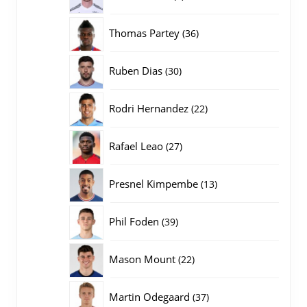
producten
36
Thomas Partey
36
producten
30
Ruben Dias
30
producten
22
Rodri Hernandez
22
producten
27
Rafael Leao
27
producten
13
Presnel Kimpembe
13
producten
39
Phil Foden
39
producten
22
Mason Mount
22
producten
37
Martin Odegaard
37