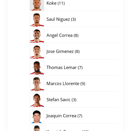
11
Koke
11
producten
3
Saul Niguez
3
producten
8
Angel Correa
8
producten
8
Jose Gimenez
8
producten
7
Thomas Lemar
7
producten
9
Marcos Llorente
9
producten
3
Stefan Savic
3
producten
7
Joaquin Correa
7
producten
15