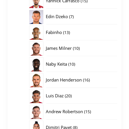
Yannick Carrasco
15
producten
7
Edin Dzeko
7
producten
13
Fabinho
13
producten
10
James Milner
10
producten
10
Naby Keita
10
producten
16
Jordan Henderson
16
producten
20
Luis Diaz
20
producten
15
Andrew Robertson
15
producten
8
Dimitri Payet
8