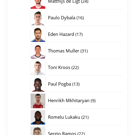
24
Matthijs de Ligt
24
producten
16
Paulo Dybala
16
producten
17
Eden Hazard
17
producten
31
Thomas Muller
31
producten
22
Toni Kroos
22
producten
13
Paul Pogba
13
producten
9
Henrikh Mkhitaryan
9
producten
21
Romelu Lukaku
21
producten
22
Sergio Ramos
22