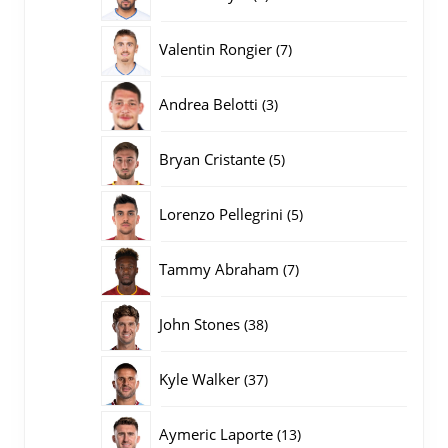
producten
7
Valentin Rongier
7
producten
3
Andrea Belotti
3
producten
5
Bryan Cristante
5
producten
5
Lorenzo Pellegrini
5
producten
7
Tammy Abraham
7
producten
38
John Stones
38
producten
37
Kyle Walker
37
producten
13
Aymeric Laporte
13