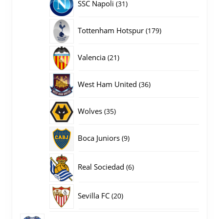
31
SSC Napoli
31
producten
179
Tottenham Hotspur
179
producten
21
Valencia
21
producten
36
West Ham United
36
producten
35
Wolves
35
producten
9
Boca Juniors
9
producten
6
Real Sociedad
6
producten
20
Sevilla FC
20
producten