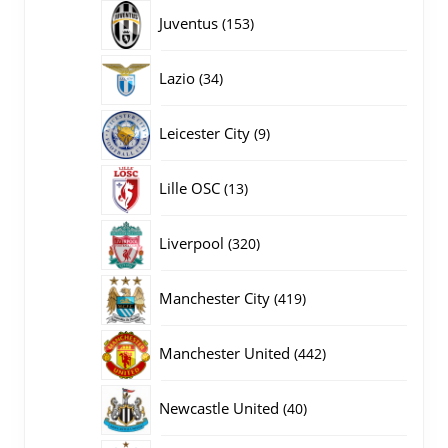
producten
153
Juventus
153
producten
34
Lazio
34
producten
9
Leicester City
9
producten
13
Lille OSC
13
producten
320
Liverpool
320
producten
419
Manchester City
419
producten
442
Manchester United
442
producten
40
Newcastle United
40