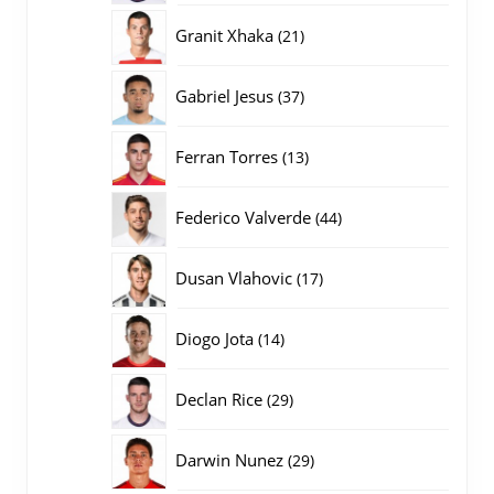
producten
21
Granit Xhaka
21
producten
37
Gabriel Jesus
37
producten
13
Ferran Torres
13
producten
44
Federico Valverde
44
producten
17
Dusan Vlahovic
17
producten
14
Diogo Jota
14
producten
29
Declan Rice
29
producten
29
Darwin Nunez
29