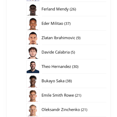
producten
26
Ferland Mendy
26
producten
37
Eder Militao
37
producten
9
Zlatan Ibrahimovic
9
producten
5
Davide Calabria
5
producten
30
Theo Hernandez
30
producten
38
Bukayo Saka
38
producten
21
Emile Smith Rowe
21
producten
21
Oleksandr Zinchenko
21