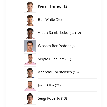
producten
12
Kieran Tierney
12
producten
24
Ben White
24
producten
12
Albert Sambi Lokonga
12
producten
3
Wissam Ben Yedder
3
producten
23
Sergio Busquets
23
producten
16
Andreas Christensen
16
producten
25
Jordi Alba
25
producten
13
Sergi Roberto
13