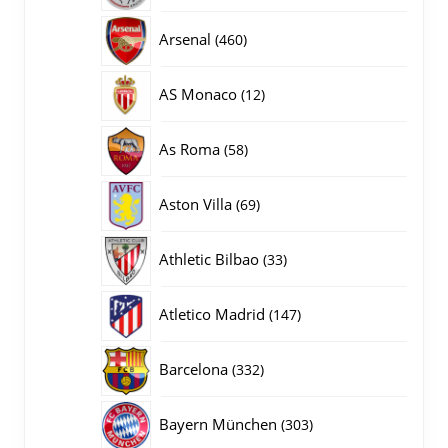
producten
460
Arsenal
460
producten
12
AS Monaco
12
producten
58
As Roma
58
producten
69
Aston Villa
69
producten
33
Athletic Bilbao
33
producten
147
Atletico Madrid
147
producten
332
Barcelona
332
producten
303
Bayern München
303