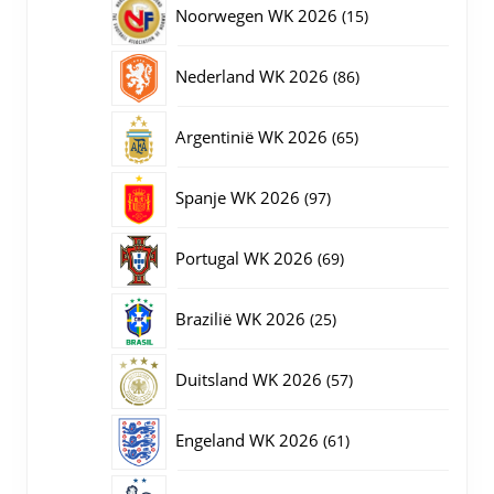
15
Noorwegen WK 2026
15
producten
86
Nederland WK 2026
86
producten
65
Argentinië WK 2026
65
producten
97
Spanje WK 2026
97
producten
69
Portugal WK 2026
69
producten
25
Brazilië WK 2026
25
producten
57
Duitsland WK 2026
57
producten
61
Engeland WK 2026
61
producten