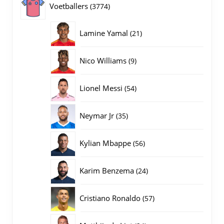
3774
Voetballers
3774
producten
21
Lamine Yamal
21
producten
9
Nico Williams
9
producten
54
Lionel Messi
54
producten
35
Neymar Jr
35
producten
56
Kylian Mbappe
56
producten
24
Karim Benzema
24
producten
57
Cristiano Ronaldo
57
producten