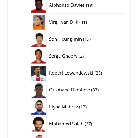
producten
18
Alphonso Davies
18
producten
41
Virgil van Dijk
41
producten
19
Son Heung-min
19
producten
27
Serge Gnabry
27
producten
28
Robert Lewandowski
28
producten
33
Ousmane Dembele
33
producten
12
Riyad Mahrez
12
producten
27
Mohamed Salah
27
producten