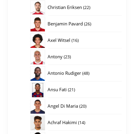
producten
22
Christian Eriksen
22
producten
26
Benjamin Pavard
26
producten
16
Axel Witsel
16
producten
23
Antony
23
producten
48
Antonio Rudiger
48
producten
21
Ansu Fati
21
producten
20
Angel Di Maria
20
producten
14
Achraf Hakimi
14