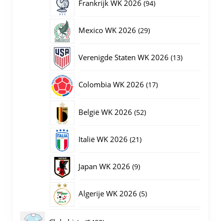
94
Frankrijk WK 2026
94
producten
29
Mexico WK 2026
29
producten
13
Verenigde Staten WK 2026
13
producten
17
Colombia WK 2026
17
producten
52
België WK 2026
52
producten
21
Italië WK 2026
21
producten
9
Japan WK 2026
9
producten
5
Algerije WK 2026
5
producten