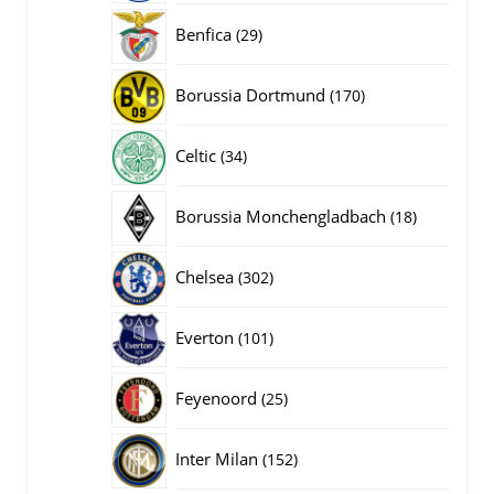
producten
29
Benfica
29
producten
170
Borussia Dortmund
170
producten
34
Celtic
34
producten
18
Borussia Monchengladbach
18
producten
302
Chelsea
302
producten
101
Everton
101
producten
25
Feyenoord
25
producten
152
Inter Milan
152