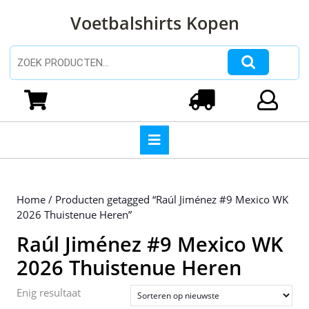
Ga
Voetbalshirts Kopen
naar
de
inhoud
Zoeken naar:
Ga
naar
Winkelwagen
Login
de
inhoud
Open
knop
Home
/ Producten getagged “Raúl Jiménez #9 Mexico WK
2026 Thuistenue Heren”
Raúl Jiménez #9 Mexico WK
2026 Thuistenue Heren
Enig resultaat