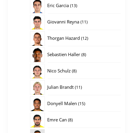
producten
13
Eric Garcia
13
producten
11
Giovanni Reyna
11
producten
12
Thorgan Hazard
12
producten
8
Sebastien Haller
8
producten
8
Nico Schulz
8
producten
11
Julian Brandt
11
producten
15
Donyell Malen
15
producten
8
Emre Can
8
producten