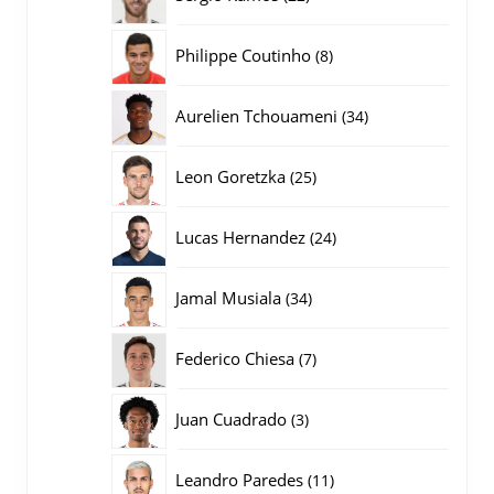
producten
8
Philippe Coutinho
8
producten
34
Aurelien Tchouameni
34
producten
25
Leon Goretzka
25
producten
24
Lucas Hernandez
24
producten
34
Jamal Musiala
34
producten
7
Federico Chiesa
7
producten
3
Juan Cuadrado
3
producten
11
Leandro Paredes
11