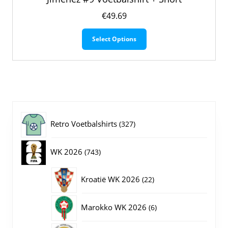
€
49.69
Dit
Select Options
product
heeft
meerdere
variaties.
Deze
optie
kan
gekozen
327
Retro Voetbalshirts
327
worden
op
producten
743
WK 2026
743
de
productpagina
producten
22
Kroatië WK 2026
22
producten
6
Marokko WK 2026
6
producten