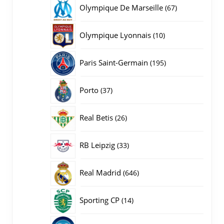
producten
67
Olympique De Marseille
67
producten
10
Olympique Lyonnais
10
producten
195
Paris Saint-Germain
195
producten
37
Porto
37
producten
26
Real Betis
26
producten
33
RB Leipzig
33
producten
646
Real Madrid
646
producten
14
Sporting CP
14
producten