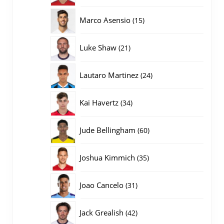
producten
15
Marco Asensio
15
producten
21
Luke Shaw
21
producten
24
Lautaro Martinez
24
producten
34
Kai Havertz
34
producten
60
Jude Bellingham
60
producten
35
Joshua Kimmich
35
producten
31
Joao Cancelo
31
producten
42
Jack Grealish
42