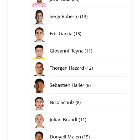
producten
13
Sergi Roberto
13
producten
13
Eric Garcia
13
producten
11
Giovanni Reyna
11
producten
12
Thorgan Hazard
12
producten
8
Sebastien Haller
8
producten
8
Nico Schulz
8
producten
11
Julian Brandt
11
producten
15
Donyell Malen
15