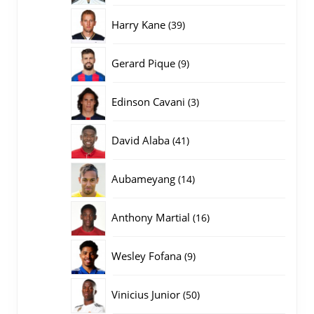
producten
39
Harry Kane
39
producten
9
Gerard Pique
9
producten
3
Edinson Cavani
3
producten
41
David Alaba
41
producten
14
Aubameyang
14
producten
16
Anthony Martial
16
producten
9
Wesley Fofana
9
producten
50
Vinicius Junior
50