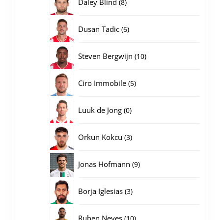
8
Daley Blind
8
producten
6
Dusan Tadic
6
producten
10
Steven Bergwijn
10
producten
5
Ciro Immobile
5
producten
0
Luuk de Jong
0
producten
3
Orkun Kokcu
3
producten
9
Jonas Hofmann
9
producten
3
Borja Iglesias
3
producten
10
Ruben Neves
10