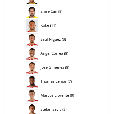
producten
8
Emre Can
8
producten
11
Koke
11
producten
3
Saul Niguez
3
producten
8
Angel Correa
8
producten
8
Jose Gimenez
8
producten
7
Thomas Lemar
7
producten
9
Marcos Llorente
9
producten
3
Stefan Savic
3