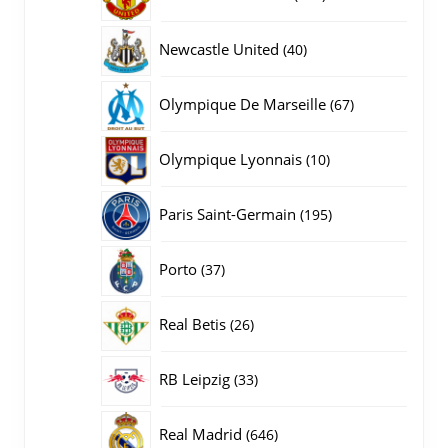
producten
40
Newcastle United
40
producten
67
Olympique De Marseille
67
producten
10
Olympique Lyonnais
10
producten
195
Paris Saint-Germain
195
producten
37
Porto
37
producten
26
Real Betis
26
producten
33
RB Leipzig
33
producten
646
Real Madrid
646