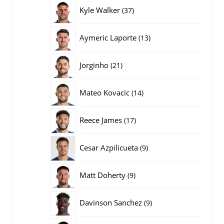
producten
37
Kyle Walker
37
producten
13
Aymeric Laporte
13
producten
21
Jorginho
21
producten
14
Mateo Kovacic
14
producten
17
Reece James
17
producten
9
Cesar Azpilicueta
9
producten
9
Matt Doherty
9
producten
9
Davinson Sanchez
9
producten