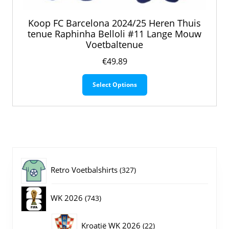
Koop FC Barcelona 2024/25 Heren Thuis
tenue Raphinha Belloli #11 Lange Mouw
Voetbaltenue
€
49.89
Dit
Select Options
product
heeft
meerdere
variaties.
Deze
optie
kan
gekozen
327
Retro Voetbalshirts
327
worden
op
producten
743
WK 2026
743
de
productpagina
producten
22
Kroatië WK 2026
22