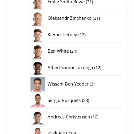
21
Emile Smith Rowe
21
producten
21
Oleksandr Zinchenko
21
producten
12
Kieran Tierney
12
producten
24
Ben White
24
producten
12
Albert Sambi Lokonga
12
producten
3
Wissam Ben Yedder
3
producten
23
Sergio Busquets
23
producten
16
Andreas Christensen
16
producten
25
Jordi Alba
25