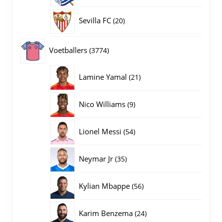
producten
20
Sevilla FC
20
producten
3774
Voetballers
3774
producten
21
Lamine Yamal
21
producten
9
Nico Williams
9
producten
54
Lionel Messi
54
producten
35
Neymar Jr
35
producten
56
Kylian Mbappe
56
producten
24
Karim Benzema
24