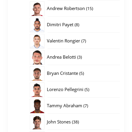
producten
15
Andrew Robertson
15
producten
8
Dimitri Payet
8
producten
7
Valentin Rongier
7
producten
3
Andrea Belotti
3
producten
5
Bryan Cristante
5
producten
5
Lorenzo Pellegrini
5
producten
7
Tammy Abraham
7
producten
38
John Stones
38