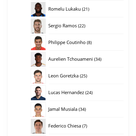
producten
21
Romelu Lukaku
21
producten
22
Sergio Ramos
22
producten
8
Philippe Coutinho
8
producten
34
Aurelien Tchouameni
34
producten
25
Leon Goretzka
25
producten
24
Lucas Hernandez
24
producten
34
Jamal Musiala
34
producten
7
Federico Chiesa
7