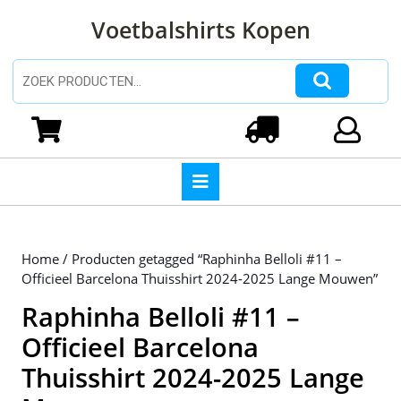
Ga
Voetbalshirts Kopen
naar
de
inhoud
Zoeken naar:
Ga
naar
Winkelwagen
Login
de
inhoud
Open
knop
Home
/ Producten getagged “Raphinha Belloli #11 –
Officieel Barcelona Thuisshirt 2024-2025 Lange Mouwen”
Raphinha Belloli #11 –
Officieel Barcelona
Thuisshirt 2024-2025 Lange