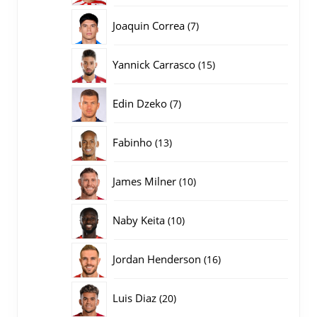
producten
7
Joaquin Correa
7
producten
15
Yannick Carrasco
15
producten
7
Edin Dzeko
7
producten
13
Fabinho
13
producten
10
James Milner
10
producten
10
Naby Keita
10
producten
16
Jordan Henderson
16
producten
20
Luis Diaz
20