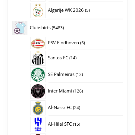
producten
5
Algerije WK 2026
5
producten
5483
Clubshirts
5483
producten
PSV Eindhoven
6
6
producten
14
Santos FC
14
producten
12
SE Palmeiras
12
producten
126
Inter Miami
126
producten
24
Al-Nassr FC
24
producten
15
Al-Hilal SFC
15