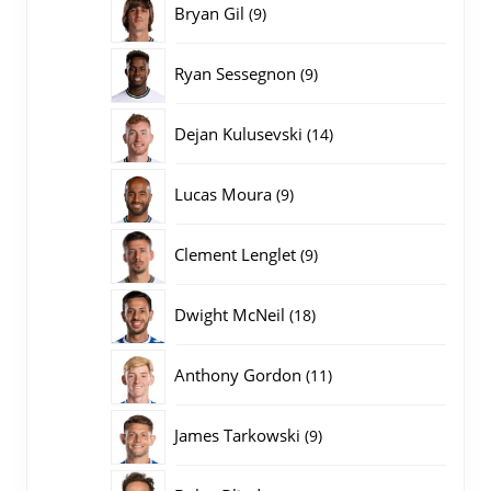
9
Bryan Gil
9
producten
9
Ryan Sessegnon
9
producten
14
Dejan Kulusevski
14
producten
9
Lucas Moura
9
producten
9
Clement Lenglet
9
producten
18
Dwight McNeil
18
producten
11
Anthony Gordon
11
producten
9
James Tarkowski
9
producten