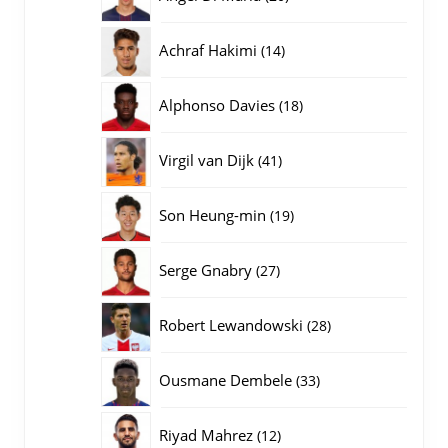
producten
14
Achraf Hakimi
14
producten
18
Alphonso Davies
18
producten
41
Virgil van Dijk
41
producten
19
Son Heung-min
19
producten
27
Serge Gnabry
27
producten
28
Robert Lewandowski
28
producten
33
Ousmane Dembele
33
producten
12
Riyad Mahrez
12