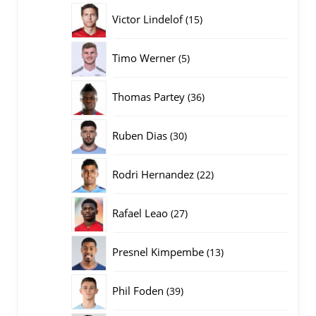
producten
15
Victor Lindelof
15
producten
5
Timo Werner
5
producten
36
Thomas Partey
36
producten
30
Ruben Dias
30
producten
22
Rodri Hernandez
22
producten
27
Rafael Leao
27
producten
13
Presnel Kimpembe
13
producten
39
Phil Foden
39