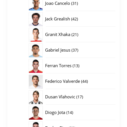
31
Joao Cancelo
31
producten
42
Jack Grealish
42
producten
21
Granit Xhaka
21
producten
37
Gabriel Jesus
37
producten
13
Ferran Torres
13
producten
44
Federico Valverde
44
producten
17
Dusan Vlahovic
17
producten
14
Diogo Jota
14
producten