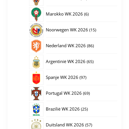
producten
6
Marokko WK 2026
6
producten
15
Noorwegen WK 2026
15
producten
86
Nederland WK 2026
86
producten
65
Argentinië WK 2026
65
producten
97
Spanje WK 2026
97
producten
69
Portugal WK 2026
69
producten
25
Brazilië WK 2026
25
producten
57
Duitsland WK 2026
57