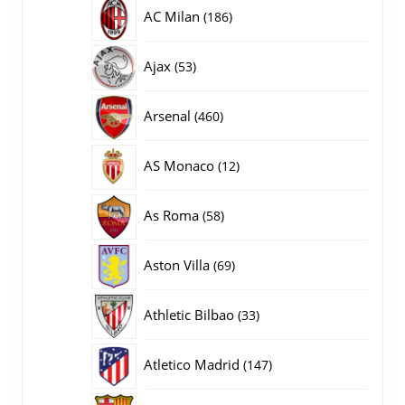
producten
186
AC Milan
186
producten
53
Ajax
53
producten
460
Arsenal
460
producten
12
AS Monaco
12
producten
58
As Roma
58
producten
69
Aston Villa
69
producten
33
Athletic Bilbao
33
producten
147
Atletico Madrid
147
producten