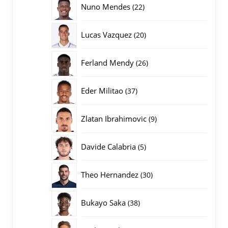
22
Nuno Mendes
22
producten
20
Lucas Vazquez
20
producten
26
Ferland Mendy
26
producten
37
Eder Militao
37
producten
9
Zlatan Ibrahimovic
9
producten
5
Davide Calabria
5
producten
30
Theo Hernandez
30
producten
38
Bukayo Saka
38
producten