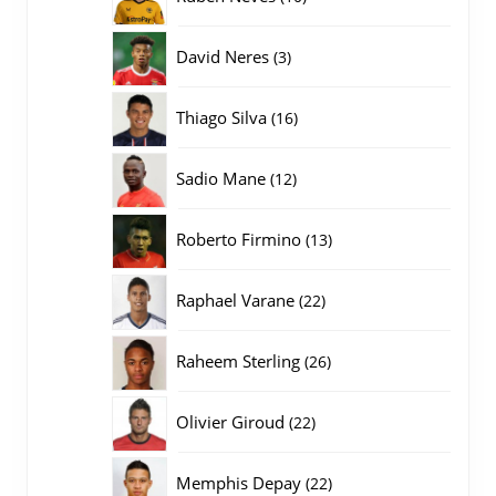
producten
3
David Neres
3
producten
16
Thiago Silva
16
producten
12
Sadio Mane
12
producten
13
Roberto Firmino
13
producten
22
Raphael Varane
22
producten
26
Raheem Sterling
26
producten
22
Olivier Giroud
22
producten
22
Memphis Depay
22