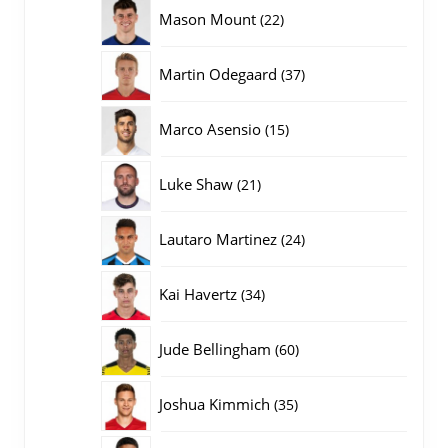
producten
22
Mason Mount
22
producten
37
Martin Odegaard
37
producten
15
Marco Asensio
15
producten
21
Luke Shaw
21
producten
24
Lautaro Martinez
24
producten
34
Kai Havertz
34
producten
60
Jude Bellingham
60
producten
35
Joshua Kimmich
35
producten