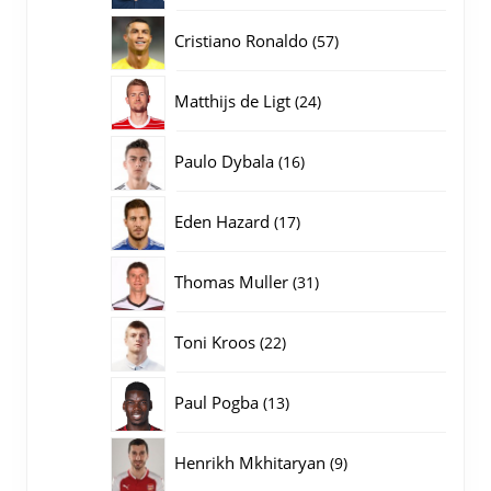
producten
57
Cristiano Ronaldo
57
producten
24
Matthijs de Ligt
24
producten
16
Paulo Dybala
16
producten
17
Eden Hazard
17
producten
31
Thomas Muller
31
producten
22
Toni Kroos
22
producten
13
Paul Pogba
13
producten
9
Henrikh Mkhitaryan
9