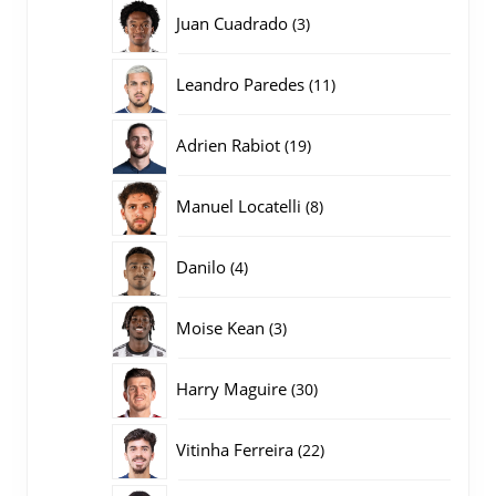
producten
3
Juan Cuadrado
3
producten
11
Leandro Paredes
11
producten
19
Adrien Rabiot
19
producten
8
Manuel Locatelli
8
producten
4
Danilo
4
producten
3
Moise Kean
3
producten
30
Harry Maguire
30
producten
22
Vitinha Ferreira
22
producten