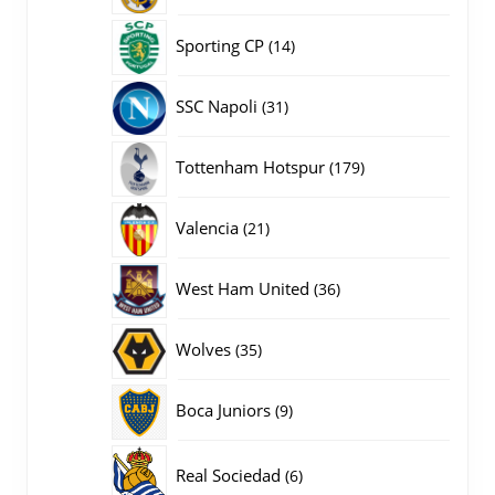
producten
14
Sporting CP
14
producten
31
SSC Napoli
31
producten
179
Tottenham Hotspur
179
producten
21
Valencia
21
producten
36
West Ham United
36
producten
35
Wolves
35
producten
9
Boca Juniors
9
producten
6
Real Sociedad
6