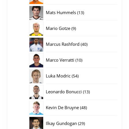
producten
13
Mats Hummels
13
producten
9
Mario Gotze
9
producten
40
Marcus Rashford
40
producten
10
Marco Verratti
10
producten
54
Luka Modric
54
producten
13
Leonardo Bonucci
13
producten
48
Kevin De Bruyne
48
producten
29
Ilkay Gundogan
29