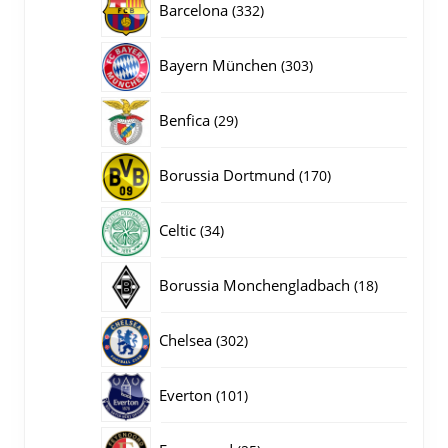
332
Barcelona
332
producten
303
Bayern München
303
producten
29
Benfica
29
producten
170
Borussia Dortmund
170
producten
34
Celtic
34
producten
18
Borussia Monchengladbach
18
producten
302
Chelsea
302
producten
101
Everton
101
producten
25