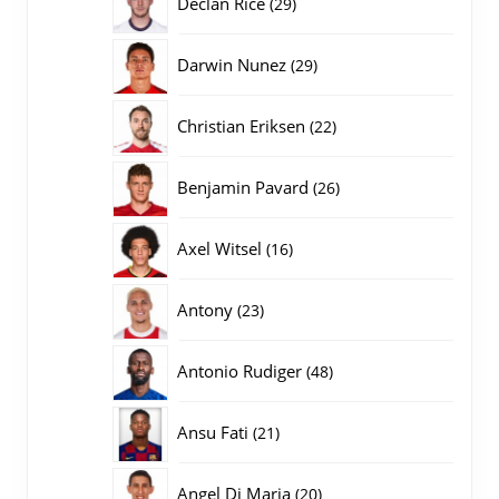
29
Declan Rice
29
producten
29
Darwin Nunez
29
producten
22
Christian Eriksen
22
producten
26
Benjamin Pavard
26
producten
16
Axel Witsel
16
producten
23
Antony
23
producten
48
Antonio Rudiger
48
producten
21
Ansu Fati
21
producten
20
Angel Di Maria
20