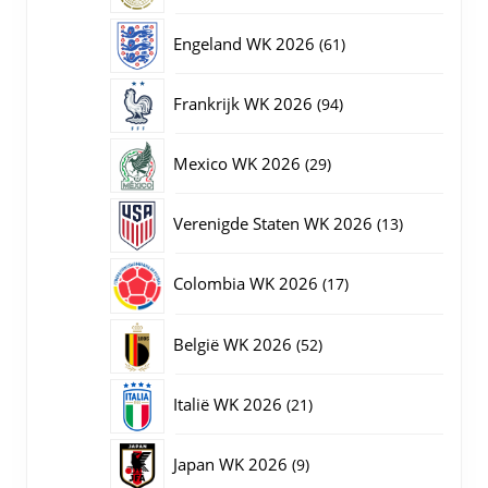
producten
61
Engeland WK 2026
61
producten
94
Frankrijk WK 2026
94
producten
29
Mexico WK 2026
29
producten
13
Verenigde Staten WK 2026
13
producten
17
Colombia WK 2026
17
producten
52
België WK 2026
52
producten
21
Italië WK 2026
21
producten
9
Japan WK 2026
9