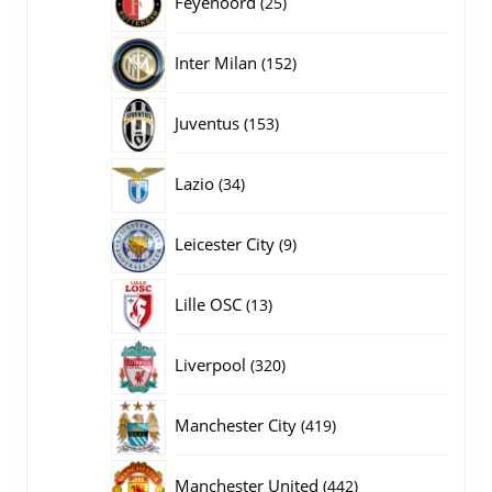
Feyenoord
25
producten
152
Inter Milan
152
producten
153
Juventus
153
producten
34
Lazio
34
producten
9
Leicester City
9
producten
13
Lille OSC
13
producten
320
Liverpool
320
producten
419
Manchester City
419
producten
442
Manchester United
442