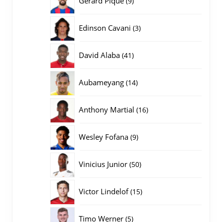
Gerard Pique
9
producten
3
Edinson Cavani
3
producten
41
David Alaba
41
producten
14
Aubameyang
14
producten
16
Anthony Martial
16
producten
9
Wesley Fofana
9
producten
50
Vinicius Junior
50
producten
15
Victor Lindelof
15
producten
5
Timo Werner
5