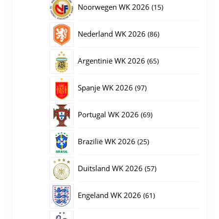
15
Noorwegen WK 2026
15
producten
86
Nederland WK 2026
86
producten
65
Argentinië WK 2026
65
producten
97
Spanje WK 2026
97
producten
69
Portugal WK 2026
69
producten
25
Brazilië WK 2026
25
producten
57
Duitsland WK 2026
57
producten
61
Engeland WK 2026
61
producten