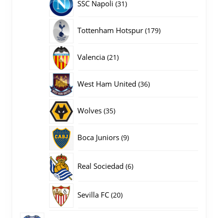
31
SSC Napoli
31
producten
179
Tottenham Hotspur
179
producten
21
Valencia
21
producten
36
West Ham United
36
producten
35
Wolves
35
producten
9
Boca Juniors
9
producten
6
Real Sociedad
6
producten
20
Sevilla FC
20
producten