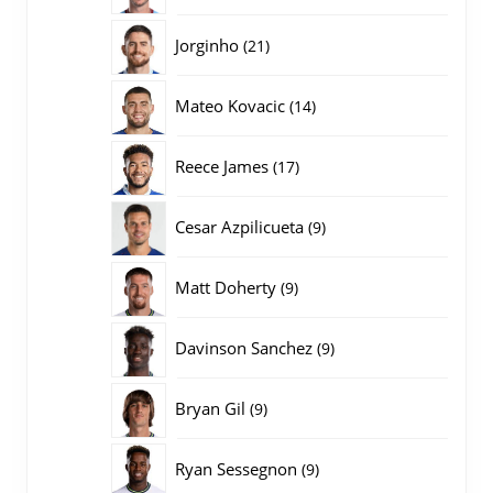
producten
21
Jorginho
21
producten
14
Mateo Kovacic
14
producten
17
Reece James
17
producten
9
Cesar Azpilicueta
9
producten
9
Matt Doherty
9
producten
9
Davinson Sanchez
9
producten
9
Bryan Gil
9
producten
9
Ryan Sessegnon
9