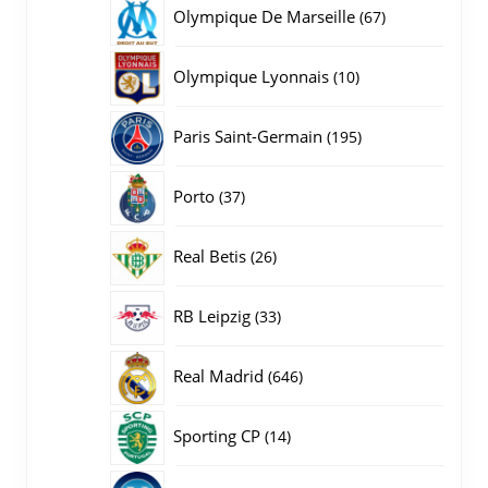
producten
67
Olympique De Marseille
67
producten
10
Olympique Lyonnais
10
producten
195
Paris Saint-Germain
195
producten
37
Porto
37
producten
26
Real Betis
26
producten
33
RB Leipzig
33
producten
646
Real Madrid
646
producten
14
Sporting CP
14
producten