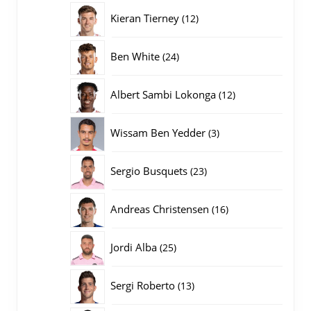
producten
12
Kieran Tierney
12
producten
24
Ben White
24
producten
12
Albert Sambi Lokonga
12
producten
3
Wissam Ben Yedder
3
producten
23
Sergio Busquets
23
producten
16
Andreas Christensen
16
producten
25
Jordi Alba
25
producten
13
Sergi Roberto
13