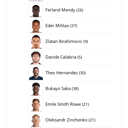
producten
26
Ferland Mendy
26
producten
37
Eder Militao
37
producten
9
Zlatan Ibrahimovic
9
producten
5
Davide Calabria
5
producten
30
Theo Hernandez
30
producten
38
Bukayo Saka
38
producten
21
Emile Smith Rowe
21
producten
21
Oleksandr Zinchenko
21