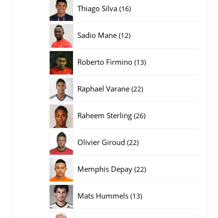
producten
16
Thiago Silva
16
producten
12
Sadio Mane
12
producten
13
Roberto Firmino
13
producten
22
Raphael Varane
22
producten
26
Raheem Sterling
26
producten
22
Olivier Giroud
22
producten
22
Memphis Depay
22
producten
13
Mats Hummels
13
producten