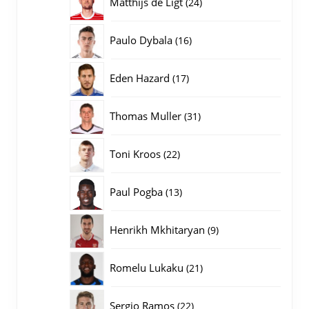
24
Matthijs de Ligt
24
producten
16
Paulo Dybala
16
producten
17
Eden Hazard
17
producten
31
Thomas Muller
31
producten
22
Toni Kroos
22
producten
13
Paul Pogba
13
producten
9
Henrikh Mkhitaryan
9
producten
21
Romelu Lukaku
21
producten
22
Sergio Ramos
22