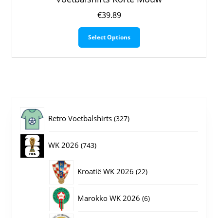
€
39.89
Dit
Select Options
product
heeft
meerdere
variaties.
Deze
optie
kan
gekozen
327
Retro Voetbalshirts
327
worden
op
producten
743
WK 2026
743
de
productpagina
producten
22
Kroatië WK 2026
22
producten
6
Marokko WK 2026
6
producten