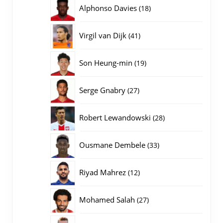
producten
18
Alphonso Davies
18
producten
41
Virgil van Dijk
41
producten
19
Son Heung-min
19
producten
27
Serge Gnabry
27
producten
28
Robert Lewandowski
28
producten
33
Ousmane Dembele
33
producten
12
Riyad Mahrez
12
producten
27
Mohamed Salah
27
producten