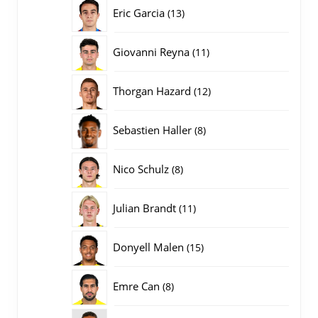
producten
13
Eric Garcia
13
producten
11
Giovanni Reyna
11
producten
12
Thorgan Hazard
12
producten
8
Sebastien Haller
8
producten
8
Nico Schulz
8
producten
11
Julian Brandt
11
producten
15
Donyell Malen
15
producten
8
Emre Can
8
producten