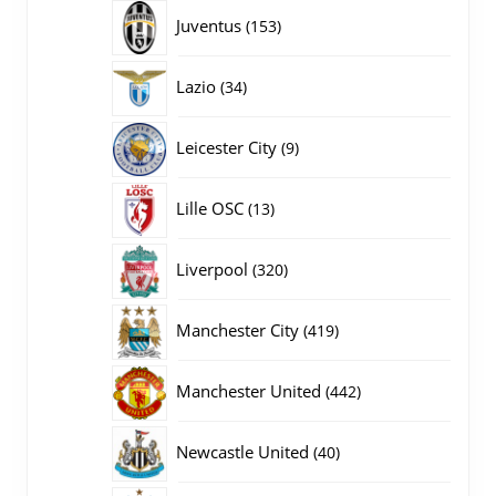
producten
153
Juventus
153
producten
34
Lazio
34
producten
9
Leicester City
9
producten
13
Lille OSC
13
producten
320
Liverpool
320
producten
419
Manchester City
419
producten
442
Manchester United
442
producten
40
Newcastle United
40