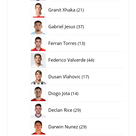
producten
21
Granit Xhaka
21
producten
37
Gabriel Jesus
37
producten
13
Ferran Torres
13
producten
44
Federico Valverde
44
producten
17
Dusan Vlahovic
17
producten
14
Diogo Jota
14
producten
29
Declan Rice
29
producten
29
Darwin Nunez
29