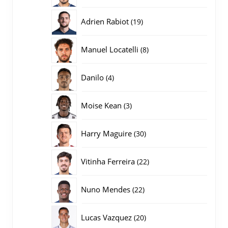
producten
19
Adrien Rabiot
19
producten
8
Manuel Locatelli
8
producten
4
Danilo
4
producten
3
Moise Kean
3
producten
30
Harry Maguire
30
producten
22
Vitinha Ferreira
22
producten
22
Nuno Mendes
22
producten
20
Lucas Vazquez
20