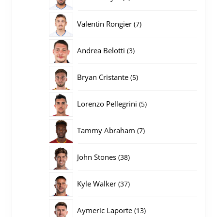
producten
7
Valentin Rongier
7
producten
3
Andrea Belotti
3
producten
5
Bryan Cristante
5
producten
5
Lorenzo Pellegrini
5
producten
7
Tammy Abraham
7
producten
38
John Stones
38
producten
37
Kyle Walker
37
producten
13
Aymeric Laporte
13