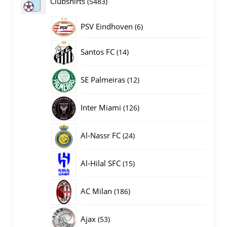
5483
Clubshirts
5483
producten
PSV Eindhoven
6
6
producten
14
Santos FC
14
producten
12
SE Palmeiras
12
producten
126
Inter Miami
126
producten
24
Al-Nassr FC
24
producten
15
Al-Hilal SFC
15
producten
186
AC Milan
186
producten
53
Ajax
53