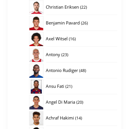
producten
22
Christian Eriksen
22
producten
26
Benjamin Pavard
26
producten
16
Axel Witsel
16
producten
23
Antony
23
producten
48
Antonio Rudiger
48
producten
21
Ansu Fati
21
producten
20
Angel Di Maria
20
producten
14
Achraf Hakimi
14