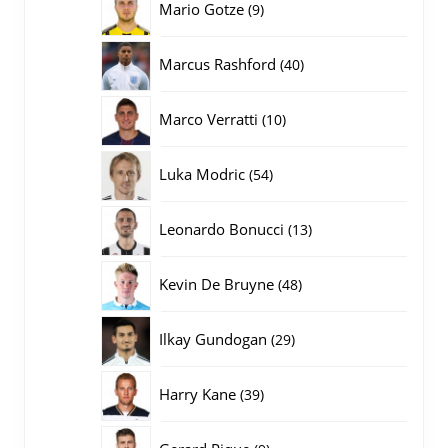
9
Mario Gotze
9
producten
40
Marcus Rashford
40
producten
10
Marco Verratti
10
producten
54
Luka Modric
54
producten
13
Leonardo Bonucci
13
producten
48
Kevin De Bruyne
48
producten
29
Ilkay Gundogan
29
producten
39
Harry Kane
39
producten
9