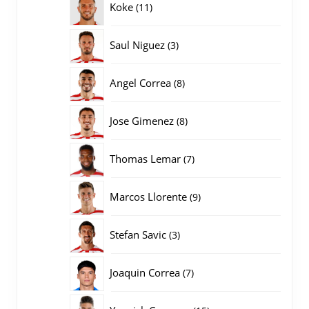
11
Koke
11
producten
3
Saul Niguez
3
producten
8
Angel Correa
8
producten
8
Jose Gimenez
8
producten
7
Thomas Lemar
7
producten
9
Marcos Llorente
9
producten
3
Stefan Savic
3
producten
7
Joaquin Correa
7
producten
15