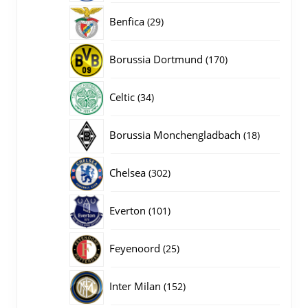
producten
29
Benfica
29
producten
170
Borussia Dortmund
170
producten
34
Celtic
34
producten
18
Borussia Monchengladbach
18
producten
302
Chelsea
302
producten
101
Everton
101
producten
25
Feyenoord
25
producten
152
Inter Milan
152