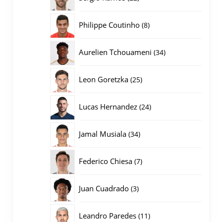
producten
8
Philippe Coutinho
8
producten
34
Aurelien Tchouameni
34
producten
25
Leon Goretzka
25
producten
24
Lucas Hernandez
24
producten
34
Jamal Musiala
34
producten
7
Federico Chiesa
7
producten
3
Juan Cuadrado
3
producten
11
Leandro Paredes
11