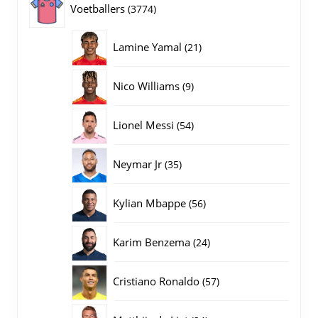
3774
Voetballers
3774
producten
21
Lamine Yamal
21
producten
9
Nico Williams
9
producten
54
Lionel Messi
54
producten
35
Neymar Jr
35
producten
56
Kylian Mbappe
56
producten
24
Karim Benzema
24
producten
57
Cristiano Ronaldo
57
producten