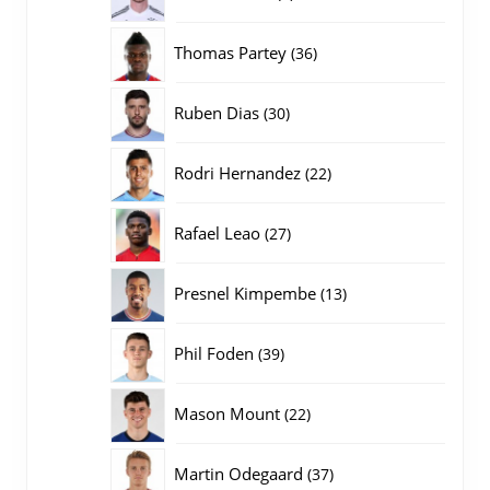
producten
36
Thomas Partey
36
producten
30
Ruben Dias
30
producten
22
Rodri Hernandez
22
producten
27
Rafael Leao
27
producten
13
Presnel Kimpembe
13
producten
39
Phil Foden
39
producten
22
Mason Mount
22
producten
37
Martin Odegaard
37