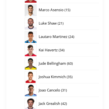
producten
15
Marco Asensio
15
producten
21
Luke Shaw
21
producten
24
Lautaro Martinez
24
producten
34
Kai Havertz
34
producten
60
Jude Bellingham
60
producten
35
Joshua Kimmich
35
producten
31
Joao Cancelo
31
producten
42
Jack Grealish
42