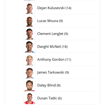
producten
14
Dejan Kulusevski
14
producten
9
Lucas Moura
9
producten
9
Clement Lenglet
9
producten
18
Dwight McNeil
18
producten
11
Anthony Gordon
11
producten
9
James Tarkowski
9
producten
8
Daley Blind
8
producten
6
Dusan Tadic
6