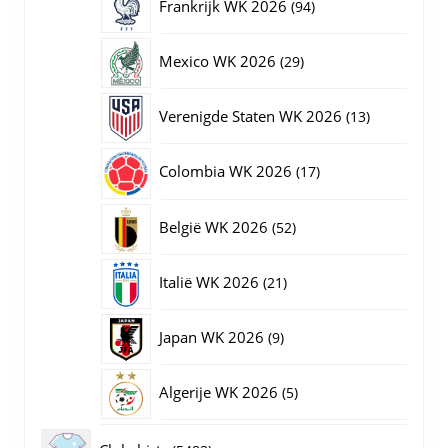
94
Frankrijk WK 2026
94
producten
29
Mexico WK 2026
29
producten
13
Verenigde Staten WK 2026
13
producten
17
Colombia WK 2026
17
producten
52
België WK 2026
52
producten
21
Italië WK 2026
21
producten
9
Japan WK 2026
9
producten
5
Algerije WK 2026
5
producten