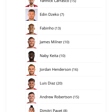
Yannick Carrasco
15
producten
7
Edin Dzeko
7
producten
13
Fabinho
13
producten
10
James Milner
10
producten
10
Naby Keita
10
producten
16
Jordan Henderson
16
producten
20
Luis Diaz
20
producten
15
Andrew Robertson
15
producten
8
Dimitri Payet
8