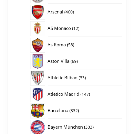
producten
460
Arsenal
460
producten
12
AS Monaco
12
producten
58
As Roma
58
producten
69
Aston Villa
69
producten
33
Athletic Bilbao
33
producten
147
Atletico Madrid
147
producten
332
Barcelona
332
producten
303
Bayern München
303