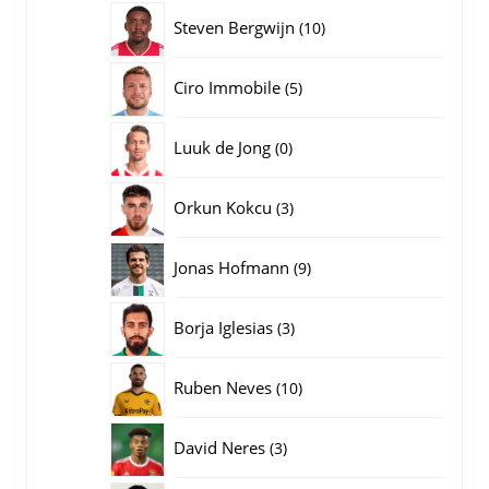
producten
10
Steven Bergwijn
10
producten
5
Ciro Immobile
5
producten
0
Luuk de Jong
0
producten
3
Orkun Kokcu
3
producten
9
Jonas Hofmann
9
producten
3
Borja Iglesias
3
producten
10
Ruben Neves
10
producten
3
David Neres
3