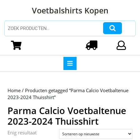
Ga
Voetbalshirts Kopen
naar
de
inhoud
Zoeken naar:
Ga
naar
Winkelwagen
Login
de
inhoud
Open
knop
Home
/ Producten getagged “Parma Calcio Voetbaltenue
2023-2024 Thuisshirt”
Parma Calcio Voetbaltenue
2023-2024 Thuisshirt
Enig resultaat