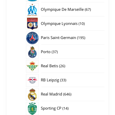
producten
67
Olympique De Marseille
67
producten
10
Olympique Lyonnais
10
producten
195
Paris Saint-Germain
195
producten
37
Porto
37
producten
26
Real Betis
26
producten
33
RB Leipzig
33
producten
646
Real Madrid
646
producten
14
Sporting CP
14