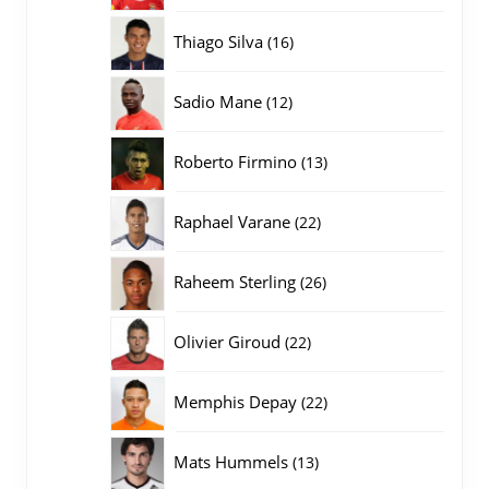
producten
16
Thiago Silva
16
producten
12
Sadio Mane
12
producten
13
Roberto Firmino
13
producten
22
Raphael Varane
22
producten
26
Raheem Sterling
26
producten
22
Olivier Giroud
22
producten
22
Memphis Depay
22
producten
13
Mats Hummels
13