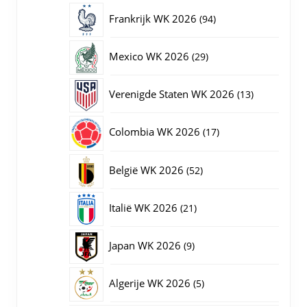
producten
94
Frankrijk WK 2026
94
producten
29
Mexico WK 2026
29
producten
13
Verenigde Staten WK 2026
13
producten
17
Colombia WK 2026
17
producten
52
België WK 2026
52
producten
21
Italië WK 2026
21
producten
9
Japan WK 2026
9
producten
5
Algerije WK 2026
5