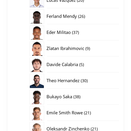
20
producten
26
Ferland Mendy
26
producten
37
Eder Militao
37
producten
9
Zlatan Ibrahimovic
9
producten
5
Davide Calabria
5
producten
30
Theo Hernandez
30
producten
38
Bukayo Saka
38
producten
21
Emile Smith Rowe
21
producten
21
Oleksandr Zinchenko
21