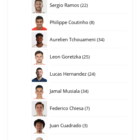
producten
22
Sergio Ramos
22
producten
8
Philippe Coutinho
8
producten
34
Aurelien Tchouameni
34
producten
25
Leon Goretzka
25
producten
24
Lucas Hernandez
24
producten
34
Jamal Musiala
34
producten
7
Federico Chiesa
7
producten
3
Juan Cuadrado
3
producten