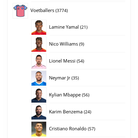
producten
3774
Voetballers
3774
producten
21
Lamine Yamal
21
producten
9
Nico Williams
9
producten
54
Lionel Messi
54
producten
35
Neymar Jr
35
producten
56
Kylian Mbappe
56
producten
24
Karim Benzema
24
producten
57
Cristiano Ronaldo
57