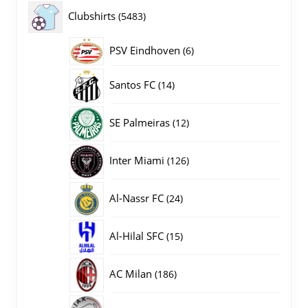
producten
5483
Clubshirts
5483
producten
PSV Eindhoven
6
6
producten
14
Santos FC
14
producten
12
SE Palmeiras
12
producten
126
Inter Miami
126
producten
24
Al-Nassr FC
24
producten
15
Al-Hilal SFC
15
producten
186
AC Milan
186
producten