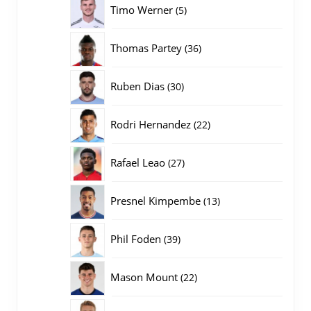
5
Timo Werner
5
producten
36
Thomas Partey
36
producten
30
Ruben Dias
30
producten
22
Rodri Hernandez
22
producten
27
Rafael Leao
27
producten
13
Presnel Kimpembe
13
producten
39
Phil Foden
39
producten
22
Mason Mount
22
producten