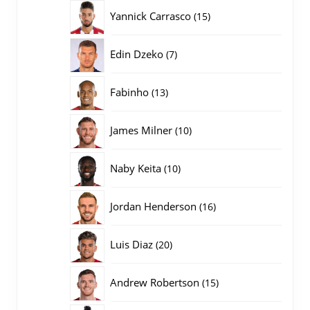
producten
15
Yannick Carrasco
15
producten
7
Edin Dzeko
7
producten
13
Fabinho
13
producten
10
James Milner
10
producten
10
Naby Keita
10
producten
16
Jordan Henderson
16
producten
20
Luis Diaz
20
producten
15
Andrew Robertson
15