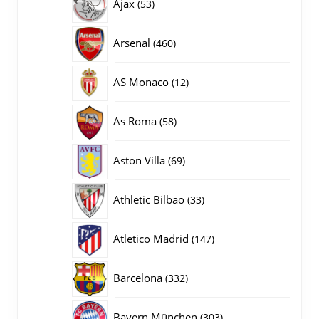
53
Ajax
53
producten
460
Arsenal
460
producten
12
AS Monaco
12
producten
58
As Roma
58
producten
69
Aston Villa
69
producten
33
Athletic Bilbao
33
producten
147
Atletico Madrid
147
producten
332
Barcelona
332
producten
303
Bayern München
303