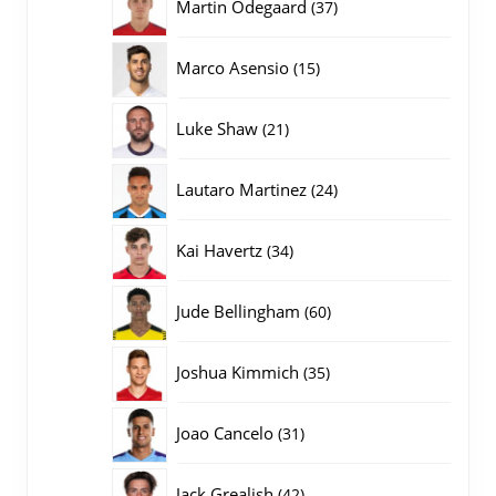
37
Martin Odegaard
37
producten
15
Marco Asensio
15
producten
21
Luke Shaw
21
producten
24
Lautaro Martinez
24
producten
34
Kai Havertz
34
producten
60
Jude Bellingham
60
producten
35
Joshua Kimmich
35
producten
31
Joao Cancelo
31
producten
42
Jack Grealish
42