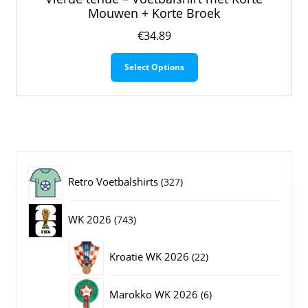
Mouwen + Korte Broek
€
34.89
Dit
Select Options
product
heeft
meerdere
variaties.
Deze
optie
kan
gekozen
327
Retro Voetbalshirts
327
worden
op
producten
743
WK 2026
743
de
productpagina
producten
22
Kroatië WK 2026
22
producten
6
Marokko WK 2026
6