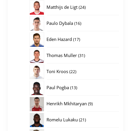
producten
24
Matthijs de Ligt
24
producten
16
Paulo Dybala
16
producten
17
Eden Hazard
17
producten
31
Thomas Muller
31
producten
22
Toni Kroos
22
producten
13
Paul Pogba
13
producten
9
Henrikh Mkhitaryan
9
producten
21
Romelu Lukaku
21