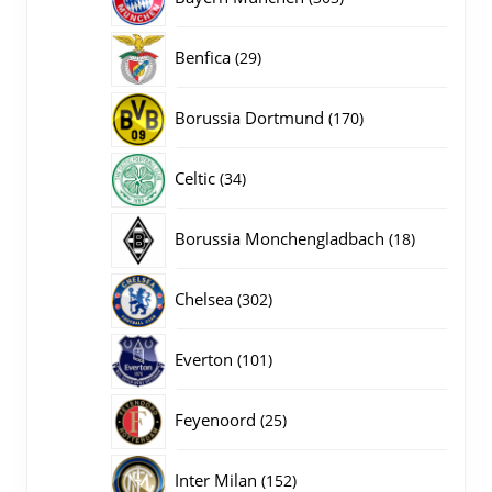
producten
29
Benfica
29
producten
170
Borussia Dortmund
170
producten
34
Celtic
34
producten
18
Borussia Monchengladbach
18
producten
302
Chelsea
302
producten
101
Everton
101
producten
25
Feyenoord
25
producten
152
Inter Milan
152