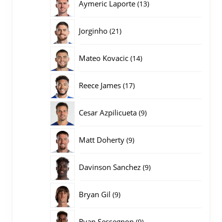
13
Aymeric Laporte
13
producten
21
Jorginho
21
producten
14
Mateo Kovacic
14
producten
17
Reece James
17
producten
9
Cesar Azpilicueta
9
producten
9
Matt Doherty
9
producten
9
Davinson Sanchez
9
producten
9
Bryan Gil
9
producten
9
Ryan Sessegnon
9