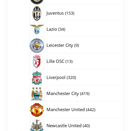
producten
153
Juventus
153
producten
34
Lazio
34
producten
9
Leicester City
9
producten
13
Lille OSC
13
producten
320
Liverpool
320
producten
419
Manchester City
419
producten
442
Manchester United
442
producten
40
Newcastle United
40