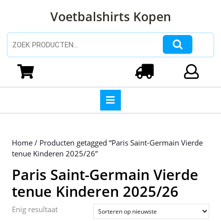
Ga
Voetbalshirts Kopen
naar
de
inhoud
Zoeken naar:
Ga
naar
Winkelwagen
Login
de
inhoud
Open
knop
Home
/ Producten getagged “Paris Saint-Germain Vierde
tenue Kinderen 2025/26”
Paris Saint-Germain Vierde
tenue Kinderen 2025/26
Enig resultaat