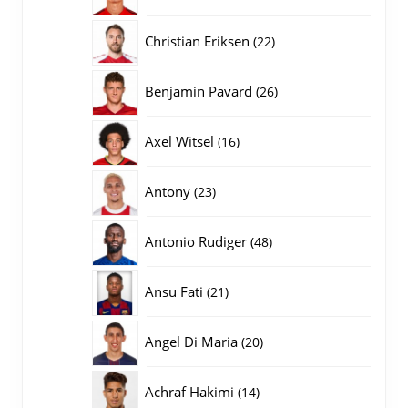
producten
22
Christian Eriksen
22
producten
26
Benjamin Pavard
26
producten
16
Axel Witsel
16
producten
23
Antony
23
producten
48
Antonio Rudiger
48
producten
21
Ansu Fati
21
producten
20
Angel Di Maria
20
producten
14
Achraf Hakimi
14