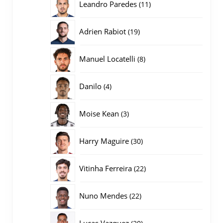
11
Leandro Paredes
11
producten
19
Adrien Rabiot
19
producten
8
Manuel Locatelli
8
producten
4
Danilo
4
producten
3
Moise Kean
3
producten
30
Harry Maguire
30
producten
22
Vitinha Ferreira
22
producten
22
Nuno Mendes
22
producten
20
Lucas Vazquez