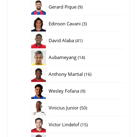
producten
9
Gerard Pique
9
producten
3
Edinson Cavani
3
producten
41
David Alaba
41
producten
14
Aubameyang
14
producten
16
Anthony Martial
16
producten
9
Wesley Fofana
9
producten
50
Vinicius Junior
50
producten
15
Victor Lindelof
15
producten