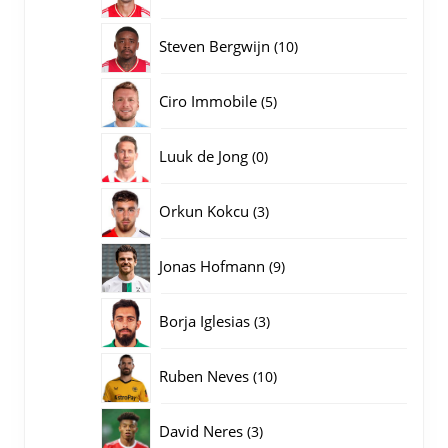
producten
10
Steven Bergwijn
10
producten
5
Ciro Immobile
5
producten
0
Luuk de Jong
0
producten
3
Orkun Kokcu
3
producten
9
Jonas Hofmann
9
producten
3
Borja Iglesias
3
producten
10
Ruben Neves
10
producten
3
David Neres
3