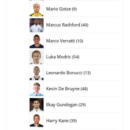
producten
9
Mario Gotze
9
producten
40
Marcus Rashford
40
producten
10
Marco Verratti
10
producten
54
Luka Modric
54
producten
13
Leonardo Bonucci
13
producten
48
Kevin De Bruyne
48
producten
29
Ilkay Gundogan
29
producten
39
Harry Kane
39