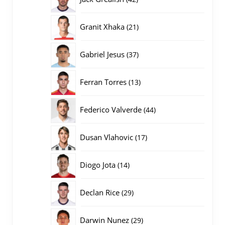
producten
21
Granit Xhaka
21
producten
37
Gabriel Jesus
37
producten
13
Ferran Torres
13
producten
44
Federico Valverde
44
producten
17
Dusan Vlahovic
17
producten
14
Diogo Jota
14
producten
29
Declan Rice
29
producten
29
Darwin Nunez
29