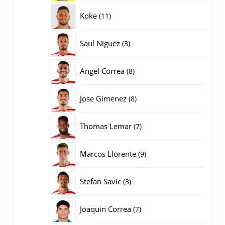
producten
11
Koke
11
producten
3
Saul Niguez
3
producten
8
Angel Correa
8
producten
8
Jose Gimenez
8
producten
7
Thomas Lemar
7
producten
9
Marcos Llorente
9
producten
3
Stefan Savic
3
producten
7
Joaquin Correa
7