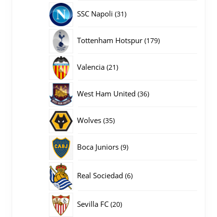
producten
31
SSC Napoli
31
producten
179
Tottenham Hotspur
179
producten
21
Valencia
21
producten
36
West Ham United
36
producten
35
Wolves
35
producten
9
Boca Juniors
9
producten
6
Real Sociedad
6
producten
20
Sevilla FC
20