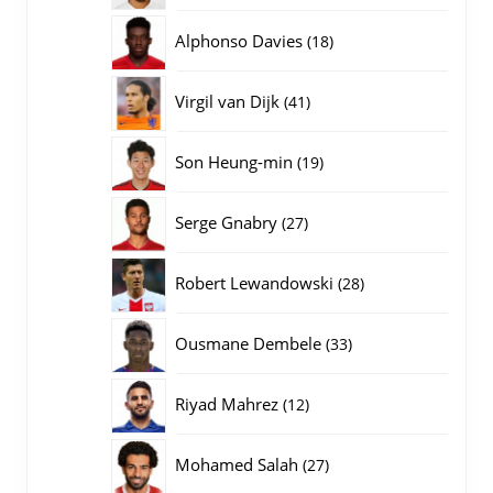
producten
18
Alphonso Davies
18
producten
41
Virgil van Dijk
41
producten
19
Son Heung-min
19
producten
27
Serge Gnabry
27
producten
28
Robert Lewandowski
28
producten
33
Ousmane Dembele
33
producten
12
Riyad Mahrez
12
producten
27
Mohamed Salah
27