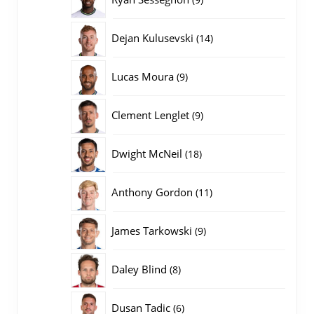
producten
14
Dejan Kulusevski
14
producten
9
Lucas Moura
9
producten
9
Clement Lenglet
9
producten
18
Dwight McNeil
18
producten
11
Anthony Gordon
11
producten
9
James Tarkowski
9
producten
8
Daley Blind
8
producten
6
Dusan Tadic
6