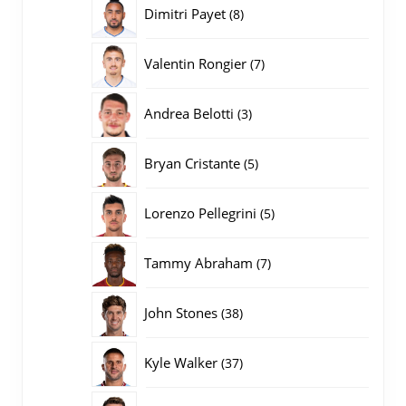
producten
8
Dimitri Payet
8
producten
7
Valentin Rongier
7
producten
3
Andrea Belotti
3
producten
5
Bryan Cristante
5
producten
5
Lorenzo Pellegrini
5
producten
7
Tammy Abraham
7
producten
38
John Stones
38
producten
37
Kyle Walker
37
producten