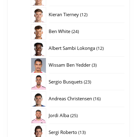
producten
12
Kieran Tierney
12
producten
24
Ben White
24
producten
12
Albert Sambi Lokonga
12
producten
3
Wissam Ben Yedder
3
producten
23
Sergio Busquets
23
producten
16
Andreas Christensen
16
producten
25
Jordi Alba
25
producten
13
Sergi Roberto
13