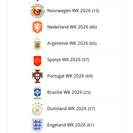
producten
15
Noorwegen WK 2026
15
producten
86
Nederland WK 2026
86
producten
65
Argentinië WK 2026
65
producten
97
Spanje WK 2026
97
producten
69
Portugal WK 2026
69
producten
25
Brazilië WK 2026
25
producten
57
Duitsland WK 2026
57
producten
61
Engeland WK 2026
61