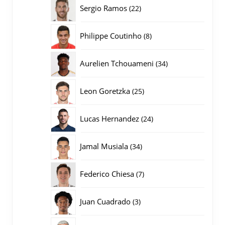
producten
22
Sergio Ramos
22
producten
8
Philippe Coutinho
8
producten
34
Aurelien Tchouameni
34
producten
25
Leon Goretzka
25
producten
24
Lucas Hernandez
24
producten
34
Jamal Musiala
34
producten
7
Federico Chiesa
7
producten
3
Juan Cuadrado
3
producten