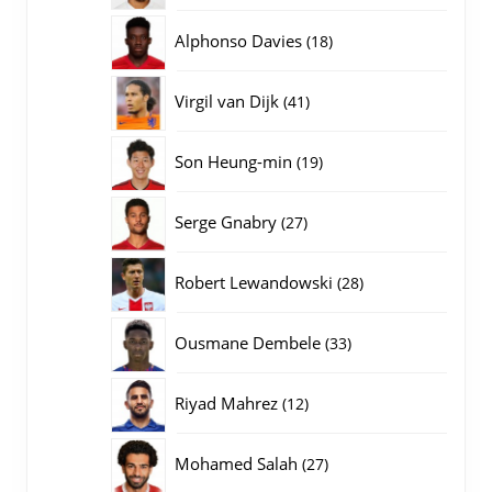
producten
18
Alphonso Davies
18
producten
41
Virgil van Dijk
41
producten
19
Son Heung-min
19
producten
27
Serge Gnabry
27
producten
28
Robert Lewandowski
28
producten
33
Ousmane Dembele
33
producten
12
Riyad Mahrez
12
producten
27
Mohamed Salah
27