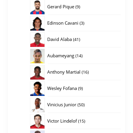
producten
9
Gerard Pique
9
producten
3
Edinson Cavani
3
producten
41
David Alaba
41
producten
14
Aubameyang
14
producten
16
Anthony Martial
16
producten
9
Wesley Fofana
9
producten
50
Vinicius Junior
50
producten
15
Victor Lindelof
15
producten