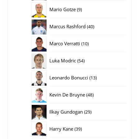
producten
9
Mario Gotze
9
producten
40
Marcus Rashford
40
producten
10
Marco Verratti
10
producten
54
Luka Modric
54
producten
13
Leonardo Bonucci
13
producten
48
Kevin De Bruyne
48
producten
29
Ilkay Gundogan
29
producten
39
Harry Kane
39