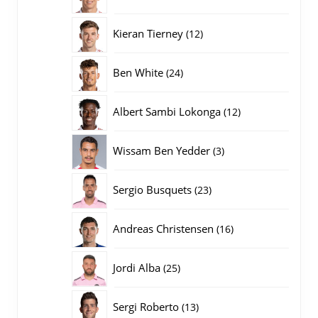
producten
12
Kieran Tierney
12
producten
24
Ben White
24
producten
12
Albert Sambi Lokonga
12
producten
3
Wissam Ben Yedder
3
producten
23
Sergio Busquets
23
producten
16
Andreas Christensen
16
producten
25
Jordi Alba
25
producten
13
Sergi Roberto
13