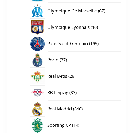
producten
67
Olympique De Marseille
67
producten
10
Olympique Lyonnais
10
producten
195
Paris Saint-Germain
195
producten
37
Porto
37
producten
26
Real Betis
26
producten
33
RB Leipzig
33
producten
646
Real Madrid
646
producten
14
Sporting CP
14