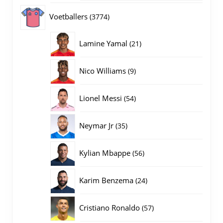
producten
3774
Voetballers
3774
producten
21
Lamine Yamal
21
producten
9
Nico Williams
9
producten
54
Lionel Messi
54
producten
35
Neymar Jr
35
producten
56
Kylian Mbappe
56
producten
24
Karim Benzema
24
producten
57
Cristiano Ronaldo
57