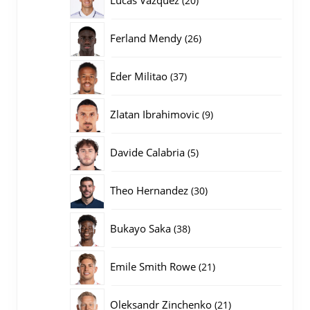
20
producten
26
Ferland Mendy
26
producten
37
Eder Militao
37
producten
9
Zlatan Ibrahimovic
9
producten
5
Davide Calabria
5
producten
30
Theo Hernandez
30
producten
38
Bukayo Saka
38
producten
21
Emile Smith Rowe
21
producten
21
Oleksandr Zinchenko
21