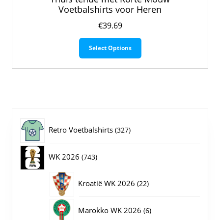
Voetbalshirts voor Heren
€
39.69
Dit
Select Options
product
heeft
meerdere
variaties.
Deze
optie
kan
gekozen
327
Retro Voetbalshirts
327
worden
op
producten
743
WK 2026
743
de
productpagina
producten
22
Kroatië WK 2026
22
producten
6
Marokko WK 2026
6