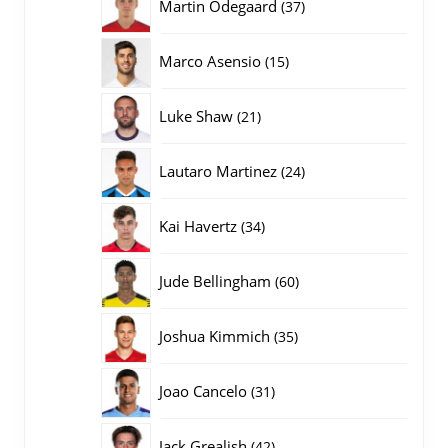
37
Martin Odegaard
37
producten
15
Marco Asensio
15
producten
21
Luke Shaw
21
producten
24
Lautaro Martinez
24
producten
34
Kai Havertz
34
producten
60
Jude Bellingham
60
producten
35
Joshua Kimmich
35
producten
31
Joao Cancelo
31
producten
42
Jack Grealish
42