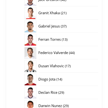
producten
21
Granit Xhaka
21
producten
37
Gabriel Jesus
37
producten
13
Ferran Torres
13
producten
44
Federico Valverde
44
producten
17
Dusan Vlahovic
17
producten
14
Diogo Jota
14
producten
29
Declan Rice
29
producten
29
Darwin Nunez
29