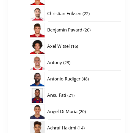
producten
22
Christian Eriksen
22
producten
26
Benjamin Pavard
26
producten
16
Axel Witsel
16
producten
23
Antony
23
producten
48
Antonio Rudiger
48
producten
21
Ansu Fati
21
producten
20
Angel Di Maria
20
producten
14
Achraf Hakimi
14