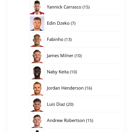
producten
15
Yannick Carrasco
15
producten
7
Edin Dzeko
7
producten
13
Fabinho
13
producten
10
James Milner
10
producten
10
Naby Keita
10
producten
16
Jordan Henderson
16
producten
20
Luis Diaz
20
producten
15
Andrew Robertson
15