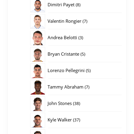
producten
8
Dimitri Payet
8
producten
7
Valentin Rongier
7
producten
3
Andrea Belotti
3
producten
5
Bryan Cristante
5
producten
5
Lorenzo Pellegrini
5
producten
7
Tammy Abraham
7
producten
38
John Stones
38
producten
37
Kyle Walker
37
producten