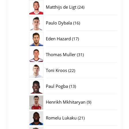
producten
24
Matthijs de Ligt
24
producten
16
Paulo Dybala
16
producten
17
Eden Hazard
17
producten
31
Thomas Muller
31
producten
22
Toni Kroos
22
producten
13
Paul Pogba
13
producten
9
Henrikh Mkhitaryan
9
producten
21
Romelu Lukaku
21