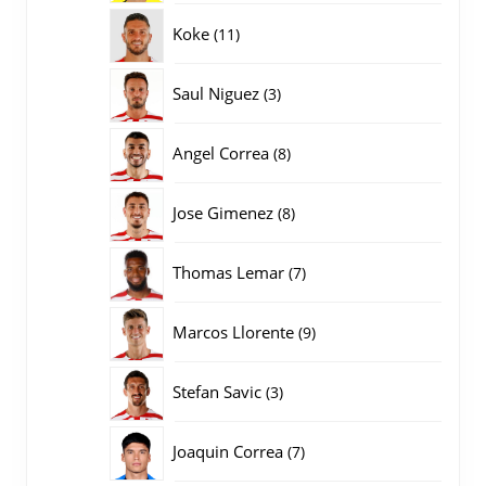
producten
11
Koke
11
producten
3
Saul Niguez
3
producten
8
Angel Correa
8
producten
8
Jose Gimenez
8
producten
7
Thomas Lemar
7
producten
9
Marcos Llorente
9
producten
3
Stefan Savic
3
producten
7
Joaquin Correa
7