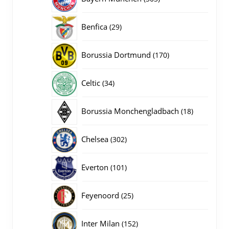
producten
29
Benfica
29
producten
170
Borussia Dortmund
170
producten
34
Celtic
34
producten
18
Borussia Monchengladbach
18
producten
302
Chelsea
302
producten
101
Everton
101
producten
25
Feyenoord
25
producten
152
Inter Milan
152