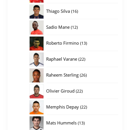
producten
16
Thiago Silva
16
producten
12
Sadio Mane
12
producten
13
Roberto Firmino
13
producten
22
Raphael Varane
22
producten
26
Raheem Sterling
26
producten
22
Olivier Giroud
22
producten
22
Memphis Depay
22
producten
13
Mats Hummels
13