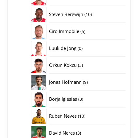
producten
10
Steven Bergwijn
10
producten
5
Ciro Immobile
5
producten
0
Luuk de Jong
0
producten
3
Orkun Kokcu
3
producten
9
Jonas Hofmann
9
producten
3
Borja Iglesias
3
producten
10
Ruben Neves
10
producten
3
David Neres
3