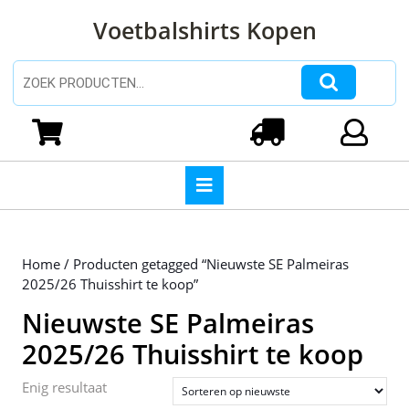
Ga
Voetbalshirts Kopen
naar
de
inhoud
Zoeken naar:
Ga
naar
Winkelwagen
Login
de
inhoud
Open
knop
Home
/ Producten getagged “Nieuwste SE Palmeiras
2025/26 Thuisshirt te koop”
Nieuwste SE Palmeiras
2025/26 Thuisshirt te koop
Enig resultaat