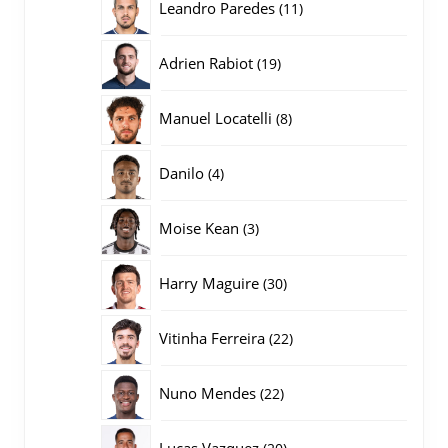
11
Leandro Paredes
11
producten
19
Adrien Rabiot
19
producten
8
Manuel Locatelli
8
producten
4
Danilo
4
producten
3
Moise Kean
3
producten
30
Harry Maguire
30
producten
22
Vitinha Ferreira
22
producten
22
Nuno Mendes
22
producten
20
Lucas Vazquez