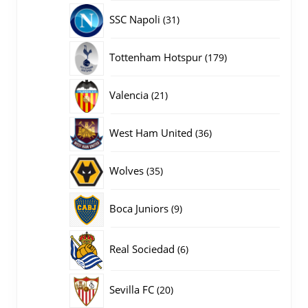
producten
31
SSC Napoli
31
producten
179
Tottenham Hotspur
179
producten
21
Valencia
21
producten
36
West Ham United
36
producten
35
Wolves
35
producten
9
Boca Juniors
9
producten
6
Real Sociedad
6
producten
20
Sevilla FC
20