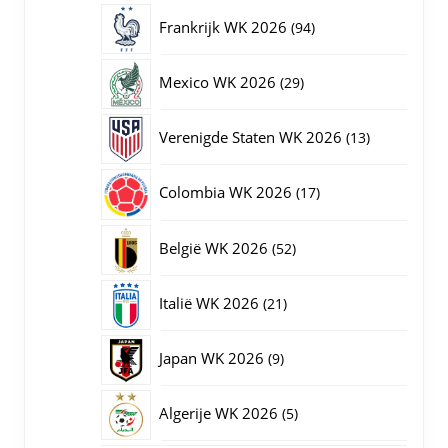
producten
94
Frankrijk WK 2026
94
producten
29
Mexico WK 2026
29
producten
13
Verenigde Staten WK 2026
13
producten
17
Colombia WK 2026
17
producten
52
België WK 2026
52
producten
21
Italië WK 2026
21
producten
9
Japan WK 2026
9
producten
5
Algerije WK 2026
5