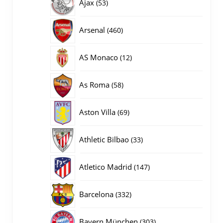
53
Ajax
53
producten
460
Arsenal
460
producten
12
AS Monaco
12
producten
58
As Roma
58
producten
69
Aston Villa
69
producten
33
Athletic Bilbao
33
producten
147
Atletico Madrid
147
producten
332
Barcelona
332
producten
303
Bayern München
303