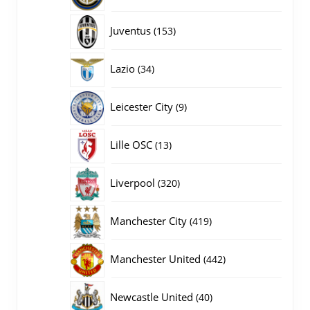
producten
153
Juventus
153
producten
34
Lazio
34
producten
9
Leicester City
9
producten
13
Lille OSC
13
producten
320
Liverpool
320
producten
419
Manchester City
419
producten
442
Manchester United
442
producten
40
Newcastle United
40