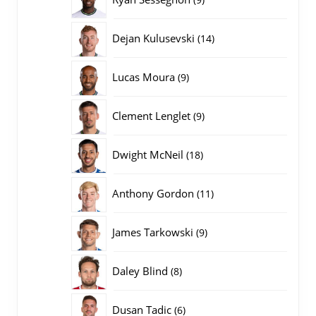
producten
14
Dejan Kulusevski
14
producten
9
Lucas Moura
9
producten
9
Clement Lenglet
9
producten
18
Dwight McNeil
18
producten
11
Anthony Gordon
11
producten
9
James Tarkowski
9
producten
8
Daley Blind
8
producten
6
Dusan Tadic
6