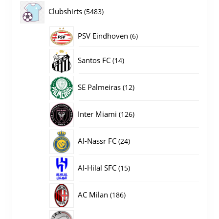
producten
5483
Clubshirts
5483
producten
PSV Eindhoven
6
6
producten
14
Santos FC
14
producten
12
SE Palmeiras
12
producten
126
Inter Miami
126
producten
24
Al-Nassr FC
24
producten
15
Al-Hilal SFC
15
producten
186
AC Milan
186
producten