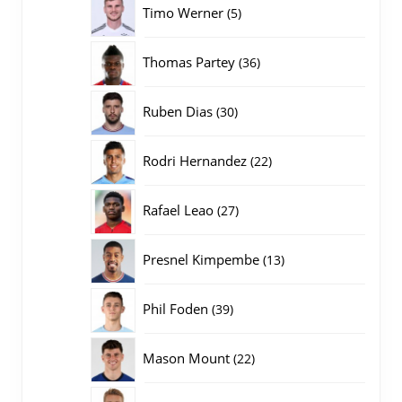
5
Timo Werner
5
producten
36
Thomas Partey
36
producten
30
Ruben Dias
30
producten
22
Rodri Hernandez
22
producten
27
Rafael Leao
27
producten
13
Presnel Kimpembe
13
producten
39
Phil Foden
39
producten
22
Mason Mount
22
producten