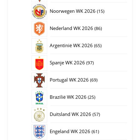
producten
15
Noorwegen WK 2026
15
producten
86
Nederland WK 2026
86
producten
65
Argentinië WK 2026
65
producten
97
Spanje WK 2026
97
producten
69
Portugal WK 2026
69
producten
25
Brazilië WK 2026
25
producten
57
Duitsland WK 2026
57
producten
61
Engeland WK 2026
61