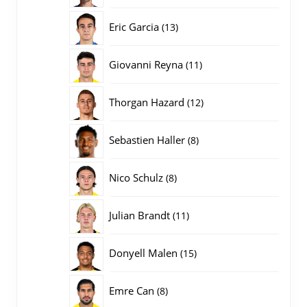
producten
13
Eric Garcia
13
producten
11
Giovanni Reyna
11
producten
12
Thorgan Hazard
12
producten
8
Sebastien Haller
8
producten
8
Nico Schulz
8
producten
11
Julian Brandt
11
producten
15
Donyell Malen
15
producten
8
Emre Can
8