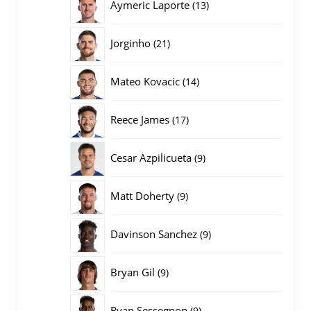
13
Aymeric Laporte
13
producten
21
Jorginho
21
producten
14
Mateo Kovacic
14
producten
17
Reece James
17
producten
9
Cesar Azpilicueta
9
producten
9
Matt Doherty
9
producten
9
Davinson Sanchez
9
producten
9
Bryan Gil
9
producten
9
Ryan Sessegnon
9