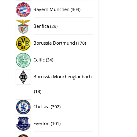
producten
303
Bayern München
303
producten
29
Benfica
29
producten
170
Borussia Dortmund
170
producten
34
Celtic
34
producten
Borussia Monchengladbach
18
18
producten
302
Chelsea
302
producten
101
Everton
101
producten