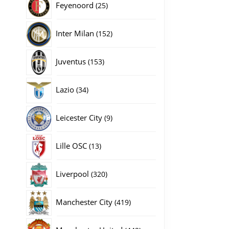
25
Feyenoord
25
producten
152
Inter Milan
152
producten
153
Juventus
153
producten
34
Lazio
34
producten
9
Leicester City
9
producten
13
Lille OSC
13
producten
320
Liverpool
320
producten
419
Manchester City
419
producten
442