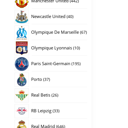
Manchester United
442
producten
40
Newcastle United
40
producten
67
Olympique De Marseille
67
producten
10
Olympique Lyonnais
10
producten
195
Paris Saint-Germain
195
producten
37
Porto
37
producten
26
Real Betis
26
producten
33
RB Leipzig
33
producten
646
Real Madrid
646