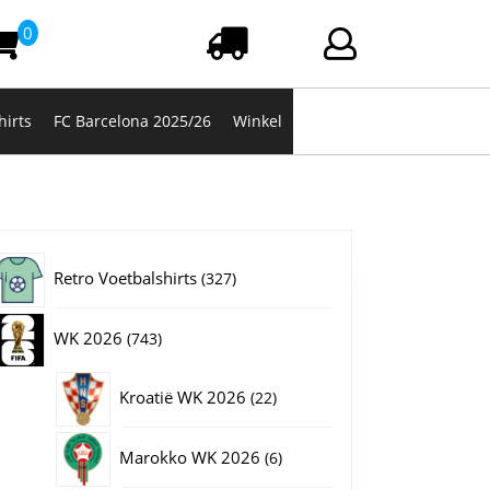
0
Winkelwagen
Login/registrere
hirts
FC Barcelona 2025/26
Winkel
327
Retro Voetbalshirts
327
producten
743
WK 2026
743
producten
22
Kroatië WK 2026
22
producten
6
Marokko WK 2026
6