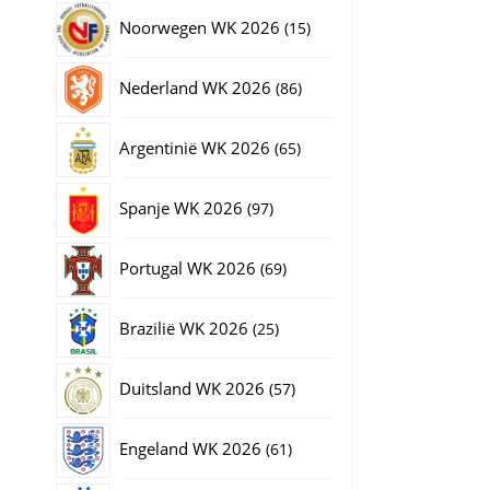
producten
15
Noorwegen WK 2026
15
producten
86
Nederland WK 2026
86
producten
65
Argentinië WK 2026
65
producten
97
Spanje WK 2026
97
producten
69
Portugal WK 2026
69
producten
25
Brazilië WK 2026
25
producten
57
Duitsland WK 2026
57
producten
61
Engeland WK 2026
61