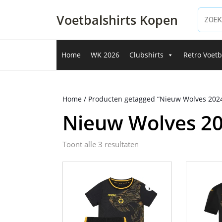
Ga
naar
Voetbalshirts Kopen
de
inhoud
Ga
Home
WK 2026
Clubshirts
Retro Voetb
naar
de
inhoud
Home
/ Producten getagged “Nieuw Wolves 2024/
Nieuw Wolves 202
Gesorteerd
Toont alle 3 resultaten
op
nieuwste