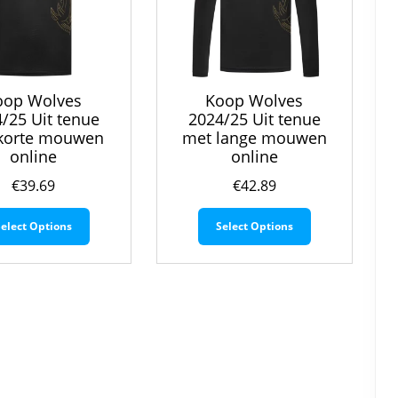
oop Wolves
Koop Wolves
/25 Uit tenue
2024/25 Uit tenue
korte mouwen
met lange mouwen
online
online
€
39.69
€
42.89
Dit
Dit
Select Options
Select Options
product
product
heeft
heeft
meerdere
meerdere
variaties.
variaties.
Deze
Deze
optie
optie
kan
kan
gekozen
gekozen
worden
worden