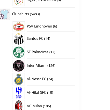
producten
5483
Clubshirts
5483
producten
PSV Eindhoven
6
6
producten
14
Santos FC
14
producten
12
SE Palmeiras
12
producten
126
Inter Miami
126
producten
24
Al-Nassr FC
24
producten
15
Al-Hilal SFC
15
producten
186
AC Milan
186