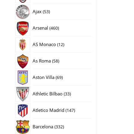
producten
53
Ajax
53
producten
460
Arsenal
460
producten
12
AS Monaco
12
producten
58
As Roma
58
producten
69
Aston Villa
69
producten
33
Athletic Bilbao
33
producten
147
Atletico Madrid
147
producten
332
Barcelona
332