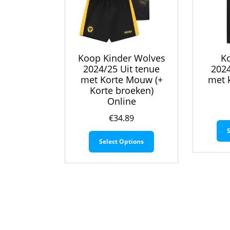
Koop Kinder Wolves
K
2024/25 Uit tenue
2024
met Korte Mouw (+
met 
Korte broeken)
Online
€
34.89
Dit
Select Options
product
heeft
meerdere
variaties.
Deze
optie
kan
gekozen