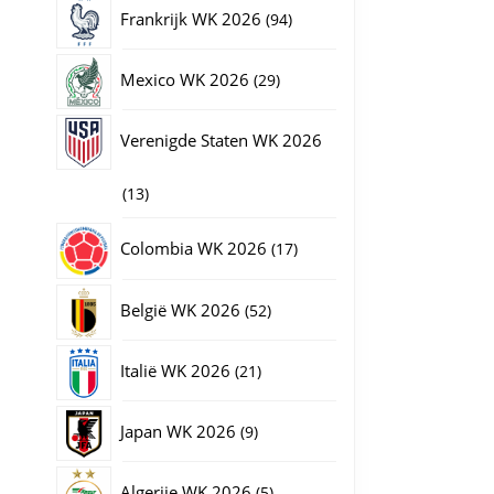
producten
94
Frankrijk WK 2026
94
a
producten
29
Mexico WK 2026
29
producten
Verenigde Staten WK 2026
13
13
producten
17
Colombia WK 2026
17
producten
52
België WK 2026
52
producten
21
Italië WK 2026
21
producten
9
Japan WK 2026
9
producten
5
Algerije WK 2026
5