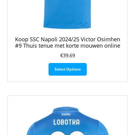
Koop SSC Napoli 2024/25 Victor Osimhen
#9 Thuis tenue met korte mouwen online
€
39.69
Dit
Select Options
product
heeft
meerdere
variaties.
Deze
optie
kan
gekozen
worden
op