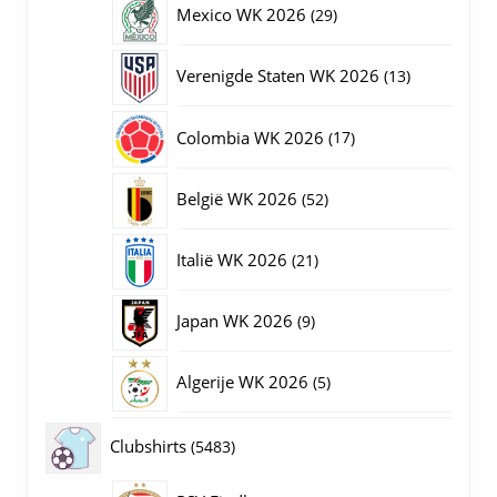
29
Mexico WK 2026
29
producten
13
Verenigde Staten WK 2026
13
producten
17
Colombia WK 2026
17
producten
52
België WK 2026
52
producten
21
Italië WK 2026
21
producten
9
Japan WK 2026
9
producten
5
Algerije WK 2026
5
producten
5483
Clubshirts
5483
producten