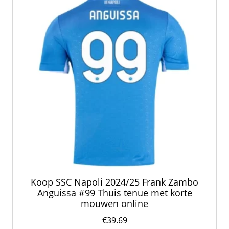
gekozen
worden
op
de
productpagina
Koop SSC Napoli 2024/25 Frank Zambo
Anguissa #99 Thuis tenue met korte
mouwen online
€
39.69