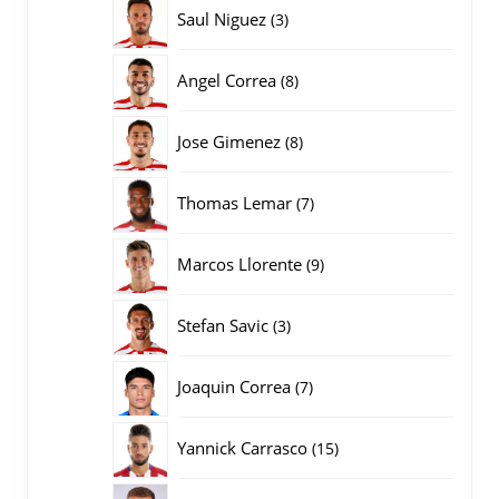
producten
3
Saul Niguez
3
producten
8
Angel Correa
8
producten
8
Jose Gimenez
8
producten
7
Thomas Lemar
7
producten
9
Marcos Llorente
9
producten
3
Stefan Savic
3
producten
7
Joaquin Correa
7
producten
15
Yannick Carrasco
15
producten