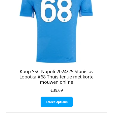
de
productpagina
Koop SSC Napoli 2024/25 Stanislav
Lobotka #68 Thuis tenue met korte
mouwen online
€
39.69
Dit
Select Options
product
heeft