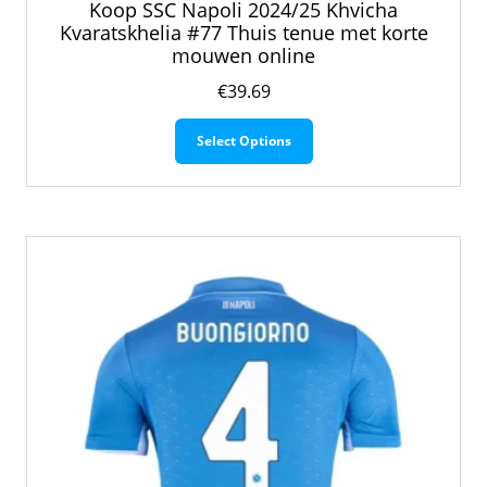
Koop SSC Napoli 2024/25 Khvicha
Kvaratskhelia #77 Thuis tenue met korte
mouwen online
€
39.69
Dit
Select Options
product
heeft
meerdere
variaties.
Deze
optie
kan
gekozen
worden
op
de
productpagina