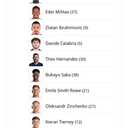
producten
37
Eder Militao
37
producten
9
Zlatan Ibrahimovic
9
producten
5
Davide Calabria
5
producten
30
Theo Hernandez
30
producten
38
Bukayo Saka
38
producten
21
Emile Smith Rowe
21
producten
21
Oleksandr Zinchenko
21
producten
12
Kieran Tierney
12