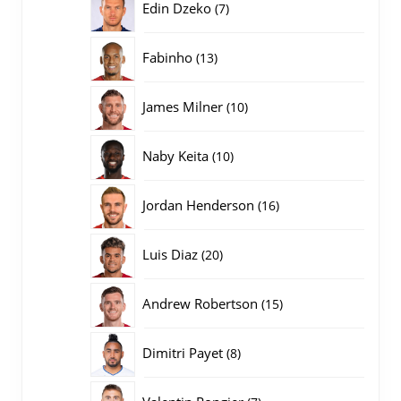
7
Edin Dzeko
7
producten
13
Fabinho
13
producten
10
James Milner
10
producten
10
Naby Keita
10
producten
16
Jordan Henderson
16
producten
20
Luis Diaz
20
producten
15
Andrew Robertson
15
producten
8
Dimitri Payet
8
producten
7