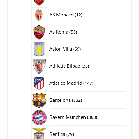
producten
12
AS Monaco
12
producten
58
As Roma
58
producten
69
Aston Villa
69
producten
33
Athletic Bilbao
33
producten
147
Atletico Madrid
147
producten
332
Barcelona
332
producten
303
Bayern München
303
producten
29
Benfica
29