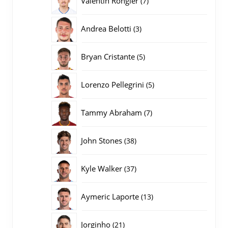
Valentin Rongier
7
producten
3
Andrea Belotti
3
producten
5
Bryan Cristante
5
producten
5
Lorenzo Pellegrini
5
producten
7
Tammy Abraham
7
producten
38
John Stones
38
producten
37
Kyle Walker
37
producten
13
Aymeric Laporte
13
producten
21
Jorginho
21