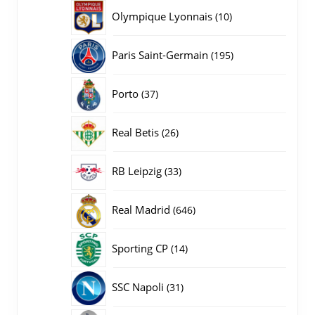
producten
10
Olympique Lyonnais
10
producten
195
Paris Saint-Germain
195
producten
37
Porto
37
producten
26
Real Betis
26
producten
33
RB Leipzig
33
producten
646
Real Madrid
646
producten
14
Sporting CP
14
producten
31
SSC Napoli
31