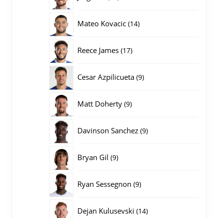
producten
14
Mateo Kovacic
14
producten
17
Reece James
17
producten
9
Cesar Azpilicueta
9
producten
9
Matt Doherty
9
producten
9
Davinson Sanchez
9
producten
9
Bryan Gil
9
producten
9
Ryan Sessegnon
9
producten
14
Dejan Kulusevski
14