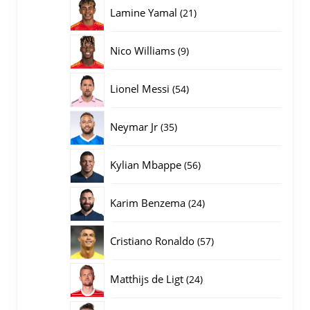
producten
21
Lamine Yamal
21
producten
9
Nico Williams
9
producten
54
Lionel Messi
54
producten
35
Neymar Jr
35
producten
56
Kylian Mbappe
56
producten
24
Karim Benzema
24
producten
57
Cristiano Ronaldo
57
producten
24
Matthijs de Ligt
24
producten