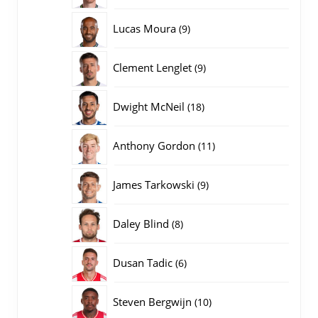
producten
9
Lucas Moura
9
producten
9
Clement Lenglet
9
producten
18
Dwight McNeil
18
producten
11
Anthony Gordon
11
producten
9
James Tarkowski
9
producten
8
Daley Blind
8
producten
6
Dusan Tadic
6
producten
10
Steven Bergwijn
10