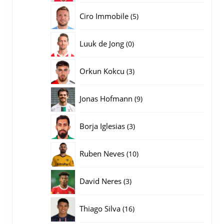
producten
5
Ciro Immobile
5
producten
0
Luuk de Jong
0
producten
3
Orkun Kokcu
3
producten
9
Jonas Hofmann
9
producten
3
Borja Iglesias
3
producten
10
Ruben Neves
10
producten
3
David Neres
3
producten
16
Thiago Silva
16