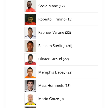
producten
12
Sadio Mane
12
producten
13
Roberto Firmino
13
producten
22
Raphael Varane
22
producten
26
Raheem Sterling
26
producten
22
Olivier Giroud
22
producten
22
Memphis Depay
22
producten
13
Mats Hummels
13
producten
9
Mario Gotze
9