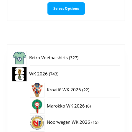
Dit
Select Options
product
heeft
meerdere
variaties.
Deze
optie
kan
gekozen
327
Retro Voetbalshirts
327
worden
op
producten
743
WK 2026
743
de
productpagina
producten
22
Kroatië WK 2026
22
producten
6
Marokko WK 2026
6
producten
15
Noorwegen WK 2026
15