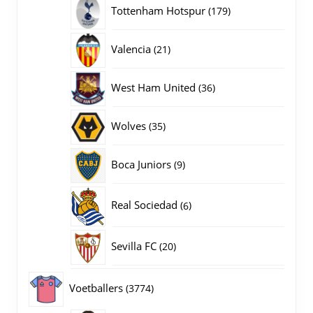
producten
179
Tottenham Hotspur
179
producten
21
Valencia
21
producten
36
West Ham United
36
producten
35
Wolves
35
producten
9
Boca Juniors
9
producten
6
Real Sociedad
6
producten
20
Sevilla FC
20
producten
3774
Voetballers
3774