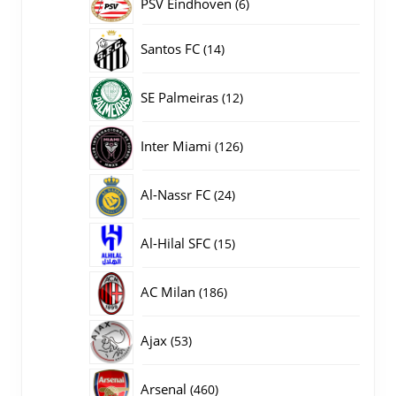
PSV Eindhoven
6
6
producten
14
Santos FC
14
producten
12
SE Palmeiras
12
producten
126
Inter Miami
126
producten
24
Al-Nassr FC
24
producten
15
Al-Hilal SFC
15
producten
186
AC Milan
186
producten
53
Ajax
53
producten
460
Arsenal
460