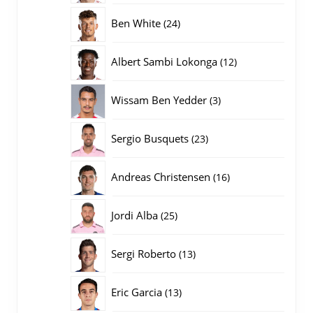
producten
24
Ben White
24
producten
12
Albert Sambi Lokonga
12
producten
3
Wissam Ben Yedder
3
producten
23
Sergio Busquets
23
producten
16
Andreas Christensen
16
producten
25
Jordi Alba
25
producten
13
Sergi Roberto
13
producten
13
Eric Garcia
13