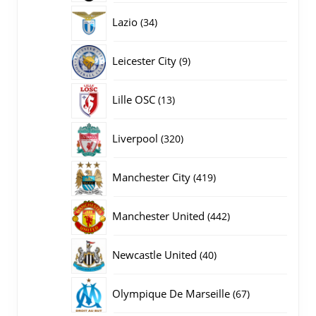
producten
34
Lazio
34
producten
9
Leicester City
9
producten
13
Lille OSC
13
producten
320
Liverpool
320
producten
419
Manchester City
419
producten
442
Manchester United
442
producten
40
Newcastle United
40
producten
67
Olympique De Marseille
67