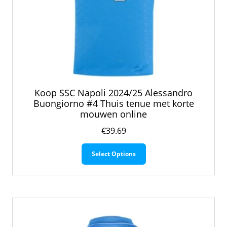
Koop SSC Napoli 2024/25 Alessandro
Buongiorno #4 Thuis tenue met korte
mouwen online
€
39.69
Dit
Select Options
product
heeft
meerdere
variaties.
Deze
optie
kan