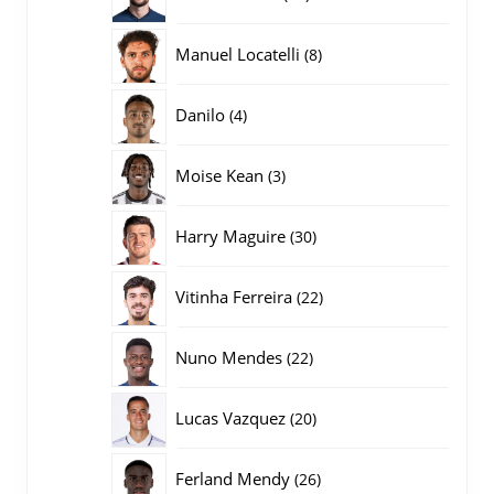
producten
8
Manuel Locatelli
8
producten
4
Danilo
4
producten
3
Moise Kean
3
producten
30
Harry Maguire
30
producten
22
Vitinha Ferreira
22
producten
22
Nuno Mendes
22
producten
20
Lucas Vazquez
20
producten
26
Ferland Mendy
26