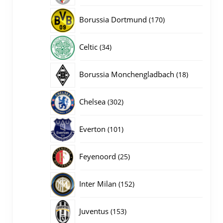
producten
170
Borussia Dortmund
170
producten
34
Celtic
34
producten
18
Borussia Monchengladbach
18
producten
302
Chelsea
302
producten
101
Everton
101
producten
25
Feyenoord
25
producten
152
Inter Milan
152
producten
153
Juventus
153