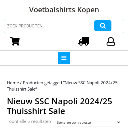
Ga
Voetbalshirts Kopen
naar
de
inhoud
Zoeken naar:
Ga
naar
Winkelwagen
Login
de
inhoud
Open
knop
Home
/ Producten getagged “Nieuw SSC Napoli 2024/25
Thuisshirt Sale”
Nieuw SSC Napoli 2024/25
Thuisshirt Sale
Gesorteerd
Toont alle 6 resultaten
op