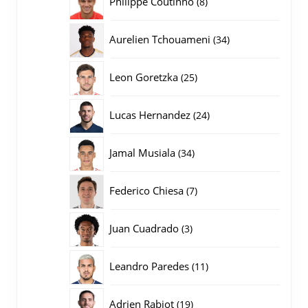
Philippe Coutinho
8
producten
34
Aurelien Tchouameni
34
producten
25
Leon Goretzka
25
producten
24
Lucas Hernandez
24
producten
34
Jamal Musiala
34
producten
7
Federico Chiesa
7
producten
3
Juan Cuadrado
3
producten
11
Leandro Paredes
11
producten
19
Adrien Rabiot
19