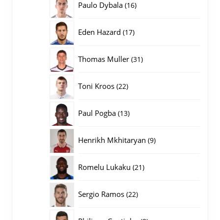
16
Paulo Dybala
16
producten
17
Eden Hazard
17
producten
31
Thomas Muller
31
producten
22
Toni Kroos
22
producten
13
Paul Pogba
13
producten
9
Henrikh Mkhitaryan
9
producten
21
Romelu Lukaku
21
producten
22
Sergio Ramos
22
producten
8