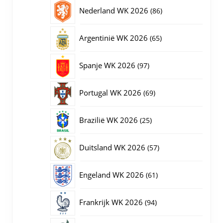
producten
86
Nederland WK 2026
86
producten
65
Argentinië WK 2026
65
producten
97
Spanje WK 2026
97
producten
69
Portugal WK 2026
69
producten
25
Brazilië WK 2026
25
producten
57
Duitsland WK 2026
57
producten
61
Engeland WK 2026
61
producten
94
Frankrijk WK 2026
94
producten