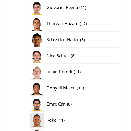
producten
11
Giovanni Reyna
11
producten
12
Thorgan Hazard
12
producten
8
Sebastien Haller
8
producten
8
Nico Schulz
8
producten
11
Julian Brandt
11
producten
15
Donyell Malen
15
producten
8
Emre Can
8
producten
11
Koke
11