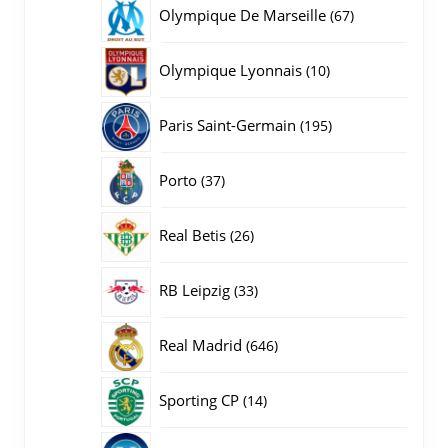
producten
67
Olympique De Marseille
67
producten
10
Olympique Lyonnais
10
producten
195
Paris Saint-Germain
195
producten
37
Porto
37
producten
26
Real Betis
26
producten
33
RB Leipzig
33
producten
646
Real Madrid
646
producten
14
Sporting CP
14
producten