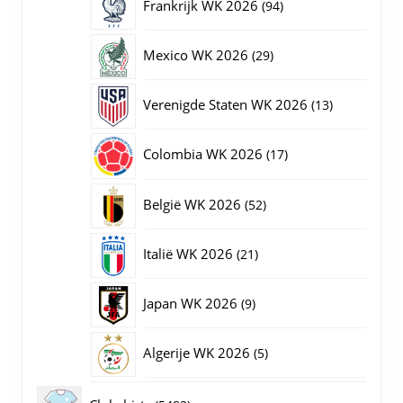
94
Frankrijk WK 2026
94
producten
29
Mexico WK 2026
29
producten
13
Verenigde Staten WK 2026
13
producten
17
Colombia WK 2026
17
producten
52
België WK 2026
52
producten
21
Italië WK 2026
21
producten
9
Japan WK 2026
9
producten
5
Algerije WK 2026
5
producten