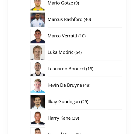
9
Mario Gotze
9
producten
40
Marcus Rashford
40
producten
10
Marco Verratti
10
producten
54
Luka Modric
54
producten
13
Leonardo Bonucci
13
producten
48
Kevin De Bruyne
48
producten
29
Ilkay Gundogan
29
producten
39
Harry Kane
39
producten
9