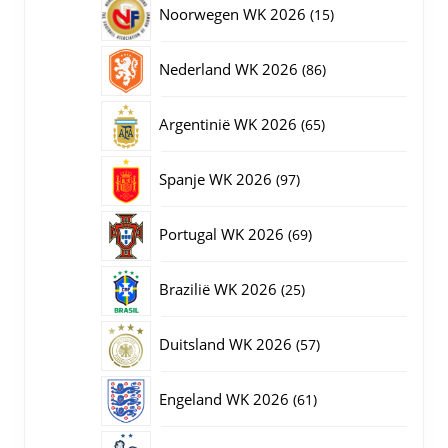
15
Noorwegen WK 2026
15
producten
86
Nederland WK 2026
86
producten
65
Argentinië WK 2026
65
producten
97
Spanje WK 2026
97
producten
69
Portugal WK 2026
69
producten
25
Brazilië WK 2026
25
producten
57
Duitsland WK 2026
57
producten
61
Engeland WK 2026
61
producten