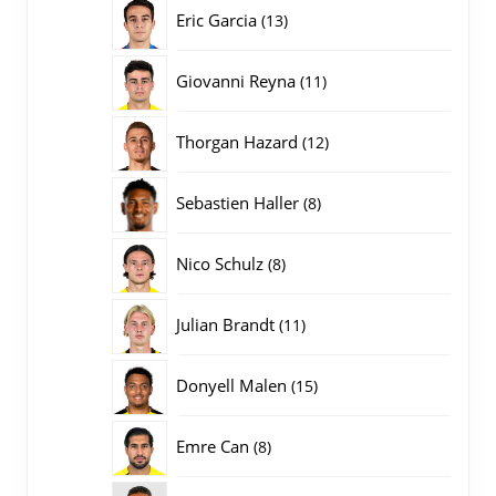
producten
13
Eric Garcia
13
producten
11
Giovanni Reyna
11
producten
12
Thorgan Hazard
12
producten
8
Sebastien Haller
8
producten
8
Nico Schulz
8
producten
11
Julian Brandt
11
producten
15
Donyell Malen
15
producten
8
Emre Can
8
producten