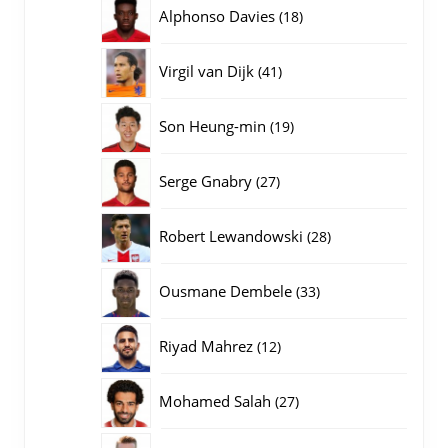
producten
18
Alphonso Davies
18
producten
41
Virgil van Dijk
41
producten
19
Son Heung-min
19
producten
27
Serge Gnabry
27
producten
28
Robert Lewandowski
28
producten
33
Ousmane Dembele
33
producten
12
Riyad Mahrez
12
producten
27
Mohamed Salah
27
producten