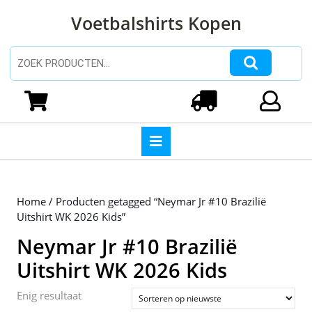
Ga
Voetbalshirts Kopen
naar
de
inhoud
Zoeken naar:
Ga
naar
Winkelwagen
Login
de
inhoud
Open
knop
Home
/ Producten getagged “Neymar Jr #10 Brazilië
Uitshirt WK 2026 Kids”
Neymar Jr #10 Brazilië
Uitshirt WK 2026 Kids
Enig resultaat