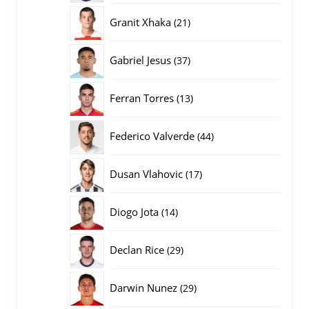
producten
21
Granit Xhaka
21
producten
37
Gabriel Jesus
37
producten
13
Ferran Torres
13
producten
44
Federico Valverde
44
producten
17
Dusan Vlahovic
17
producten
14
Diogo Jota
14
producten
29
Declan Rice
29
producten
29
Darwin Nunez
29