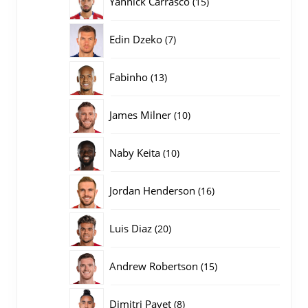
Yannick Carrasco
15
producten
7
Edin Dzeko
7
producten
13
Fabinho
13
producten
10
James Milner
10
producten
10
Naby Keita
10
producten
16
Jordan Henderson
16
producten
20
Luis Diaz
20
producten
15
Andrew Robertson
15
producten
8
Dimitri Payet
8