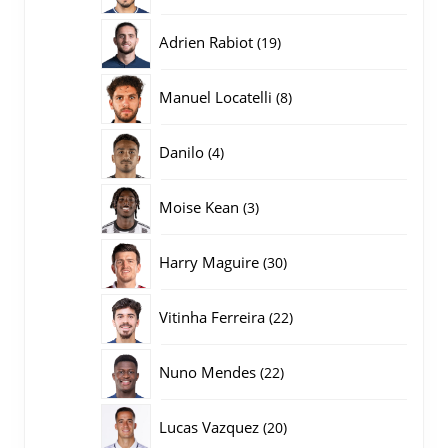
producten
19
Adrien Rabiot
19
producten
8
Manuel Locatelli
8
producten
4
Danilo
4
producten
3
Moise Kean
3
producten
30
Harry Maguire
30
producten
22
Vitinha Ferreira
22
producten
22
Nuno Mendes
22
producten
20
Lucas Vazquez
20