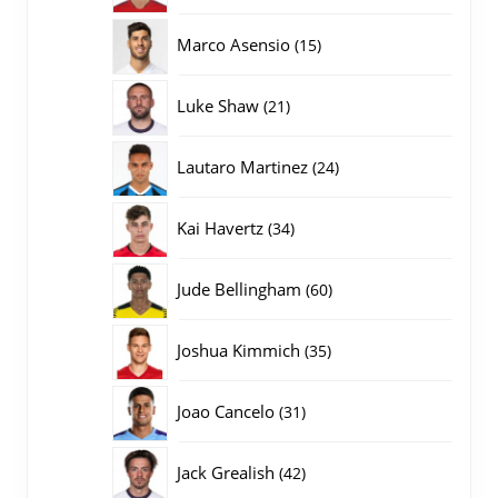
producten
15
Marco Asensio
15
producten
21
Luke Shaw
21
producten
24
Lautaro Martinez
24
producten
34
Kai Havertz
34
producten
60
Jude Bellingham
60
producten
35
Joshua Kimmich
35
producten
31
Joao Cancelo
31
producten
42
Jack Grealish
42