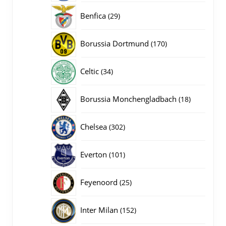
producten
29
Benfica
29
producten
170
Borussia Dortmund
170
producten
34
Celtic
34
producten
18
Borussia Monchengladbach
18
producten
302
Chelsea
302
producten
101
Everton
101
producten
25
Feyenoord
25
producten
152
Inter Milan
152