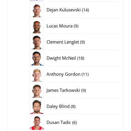
producten
14
Dejan Kulusevski
14
producten
9
Lucas Moura
9
producten
9
Clement Lenglet
9
producten
18
Dwight McNeil
18
producten
11
Anthony Gordon
11
producten
9
James Tarkowski
9
producten
8
Daley Blind
8
producten
6
Dusan Tadic
6