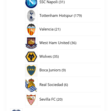
31
SSC Napoli
31
producten
179
Tottenham Hotspur
179
producten
21
Valencia
21
producten
36
West Ham United
36
producten
35
Wolves
35
producten
9
Boca Juniors
9
producten
6
Real Sociedad
6
producten
20
Sevilla FC
20
producten