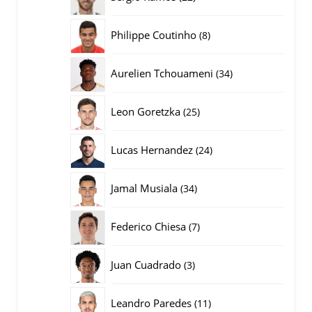
producten
8
Philippe Coutinho
8
producten
34
Aurelien Tchouameni
34
producten
25
Leon Goretzka
25
producten
24
Lucas Hernandez
24
producten
34
Jamal Musiala
34
producten
7
Federico Chiesa
7
producten
3
Juan Cuadrado
3
producten
11
Leandro Paredes
11