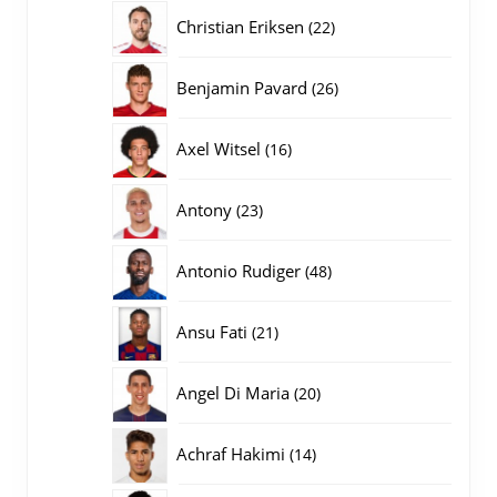
producten
22
Christian Eriksen
22
producten
26
Benjamin Pavard
26
producten
16
Axel Witsel
16
producten
23
Antony
23
producten
48
Antonio Rudiger
48
producten
21
Ansu Fati
21
producten
20
Angel Di Maria
20
producten
14
Achraf Hakimi
14