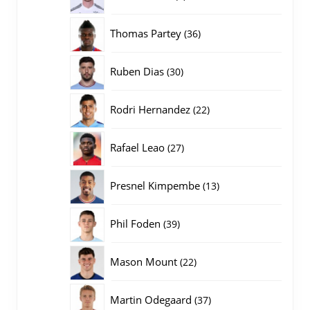
producten
36
Thomas Partey
36
producten
30
Ruben Dias
30
producten
22
Rodri Hernandez
22
producten
27
Rafael Leao
27
producten
13
Presnel Kimpembe
13
producten
39
Phil Foden
39
producten
22
Mason Mount
22
producten
37
Martin Odegaard
37