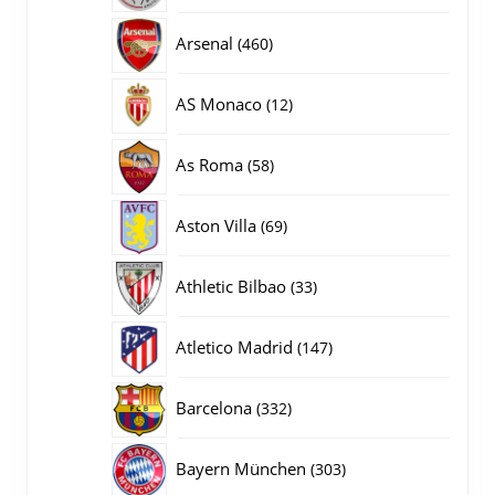
producten
460
Arsenal
460
producten
12
AS Monaco
12
producten
58
As Roma
58
producten
69
Aston Villa
69
producten
33
Athletic Bilbao
33
producten
147
Atletico Madrid
147
producten
332
Barcelona
332
producten
303
Bayern München
303