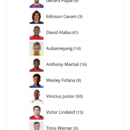
Gerard Pique
9
producten
3
Edinson Cavani
3
producten
41
David Alaba
41
producten
14
Aubameyang
14
producten
16
Anthony Martial
16
producten
9
Wesley Fofana
9
producten
50
Vinicius Junior
50
producten
15
Victor Lindelof
15
producten
5
Timo Werner
5