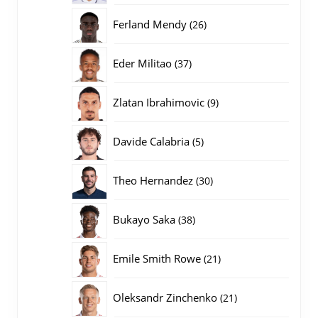
producten
26
Ferland Mendy
26
producten
37
Eder Militao
37
producten
9
Zlatan Ibrahimovic
9
producten
5
Davide Calabria
5
producten
30
Theo Hernandez
30
producten
38
Bukayo Saka
38
producten
21
Emile Smith Rowe
21
producten
21
Oleksandr Zinchenko
21