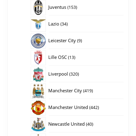
producten
153
Juventus
153
producten
34
Lazio
34
producten
9
Leicester City
9
producten
13
Lille OSC
13
producten
320
Liverpool
320
producten
419
Manchester City
419
producten
442
Manchester United
442
producten
40
Newcastle United
40