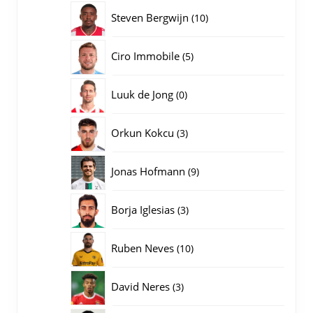
producten
10
Steven Bergwijn
10
producten
5
Ciro Immobile
5
producten
0
Luuk de Jong
0
producten
3
Orkun Kokcu
3
producten
9
Jonas Hofmann
9
producten
3
Borja Iglesias
3
producten
10
Ruben Neves
10
producten
3
David Neres
3