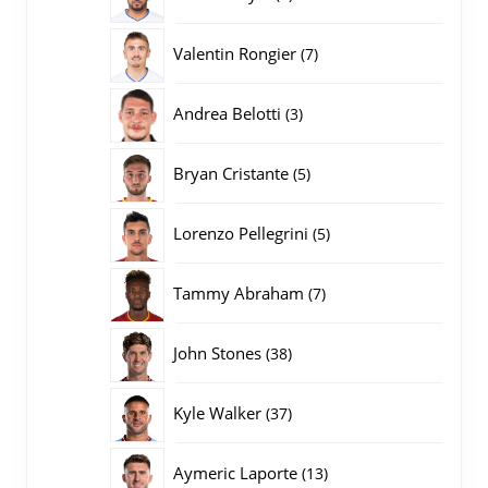
producten
7
Valentin Rongier
7
producten
3
Andrea Belotti
3
producten
5
Bryan Cristante
5
producten
5
Lorenzo Pellegrini
5
producten
7
Tammy Abraham
7
producten
38
John Stones
38
producten
37
Kyle Walker
37
producten
13
Aymeric Laporte
13