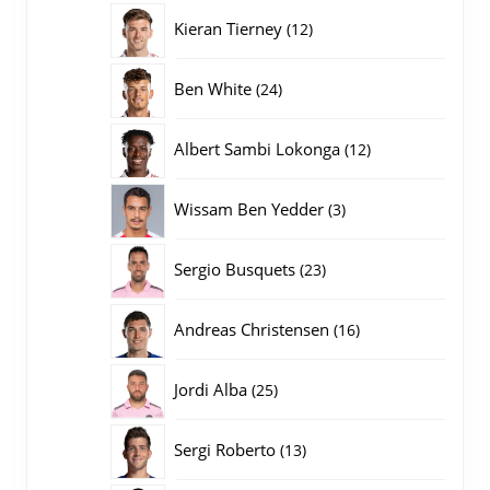
producten
12
Kieran Tierney
12
producten
24
Ben White
24
producten
12
Albert Sambi Lokonga
12
producten
3
Wissam Ben Yedder
3
producten
23
Sergio Busquets
23
producten
16
Andreas Christensen
16
producten
25
Jordi Alba
25
producten
13
Sergi Roberto
13