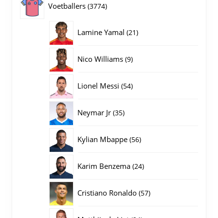
3774
Voetballers
3774
producten
21
Lamine Yamal
21
producten
9
Nico Williams
9
producten
54
Lionel Messi
54
producten
35
Neymar Jr
35
producten
56
Kylian Mbappe
56
producten
24
Karim Benzema
24
producten
57
Cristiano Ronaldo
57
producten