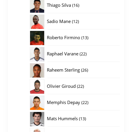
producten
16
Thiago Silva
16
producten
12
Sadio Mane
12
producten
13
Roberto Firmino
13
producten
22
Raphael Varane
22
producten
26
Raheem Sterling
26
producten
22
Olivier Giroud
22
producten
22
Memphis Depay
22
producten
13
Mats Hummels
13
producten