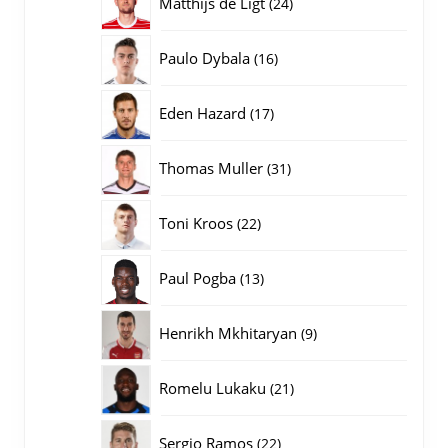
24
Matthijs de Ligt
24
producten
16
Paulo Dybala
16
producten
17
Eden Hazard
17
producten
31
Thomas Muller
31
producten
22
Toni Kroos
22
producten
13
Paul Pogba
13
producten
9
Henrikh Mkhitaryan
9
producten
21
Romelu Lukaku
21
producten
22
Sergio Ramos
22