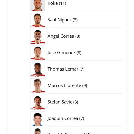
11
Koke
11
producten
3
Saul Niguez
3
producten
8
Angel Correa
8
producten
8
Jose Gimenez
8
producten
7
Thomas Lemar
7
producten
9
Marcos Llorente
9
producten
3
Stefan Savic
3
producten
7
Joaquin Correa
7
producten
15