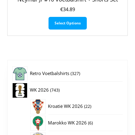
€
34.89
Dit
Select Options
product
heeft
meerdere
variaties.
Deze
optie
kan
gekozen
327
Retro Voetbalshirts
327
worden
op
producten
743
WK 2026
743
de
productpagina
producten
22
Kroatië WK 2026
22
producten
6
Marokko WK 2026
6
producten