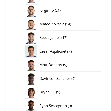
producten
21
Jorginho
21
producten
14
Mateo Kovacic
14
producten
17
Reece James
17
producten
9
Cesar Azpilicueta
9
producten
9
Matt Doherty
9
producten
9
Davinson Sanchez
9
producten
9
Bryan Gil
9
producten
9
Ryan Sessegnon
9