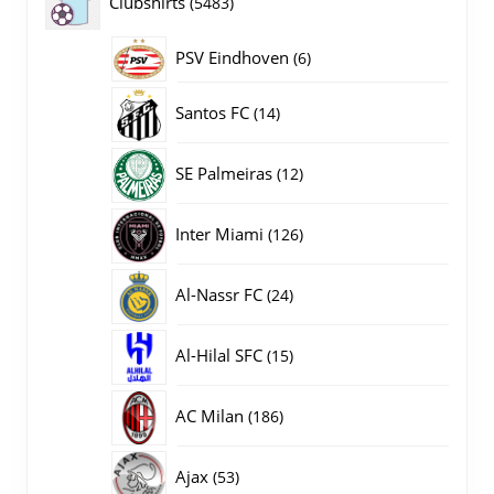
5483
Clubshirts
5483
producten
PSV Eindhoven
6
6
producten
14
Santos FC
14
producten
12
SE Palmeiras
12
producten
126
Inter Miami
126
producten
24
Al-Nassr FC
24
producten
15
Al-Hilal SFC
15
producten
186
AC Milan
186
producten
53
Ajax
53