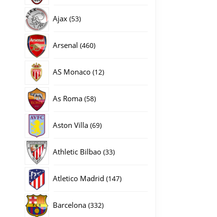
producten
53
Ajax
53
producten
460
Arsenal
460
producten
12
AS Monaco
12
producten
58
As Roma
58
producten
69
Aston Villa
69
producten
33
Athletic Bilbao
33
producten
147
Atletico Madrid
147
producten
332
Barcelona
332