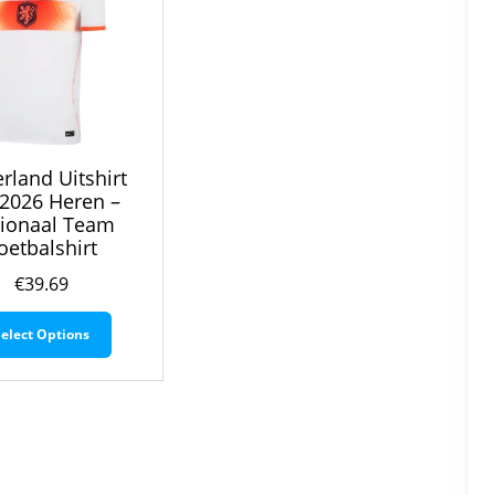
rland Uitshirt
2026 Heren –
ionaal Team
oetbalshirt
€
39.69
Dit
Select Options
product
heeft
meerdere
variaties.
Deze
optie
kan