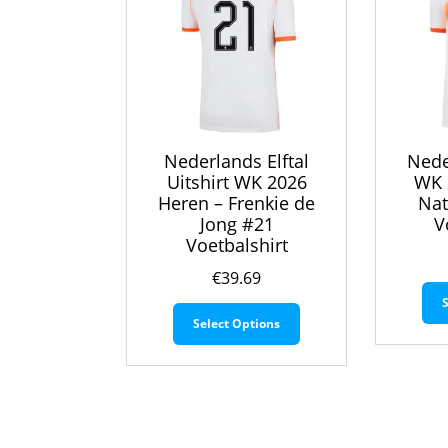
Nederlands Elftal
Nede
Uitshirt WK 2026
WK 
Heren – Frenkie de
Nat
Jong #21
V
Voetbalshirt
€
39.69
Dit
Select Options
product
heeft
meerdere
variaties.
Deze
optie