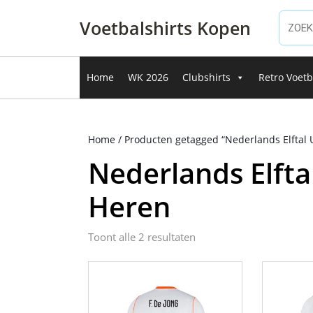
Ga
naar
Voetbalshirts Kopen
de
inhoud
Ga
Home
WK 2026
Clubshirts
Retro Voetb
naar
de
inhoud
Home
/ Producten getagged “Nederlands Elftal 
Nederlands Elfta
Heren
Gesorteerd
Toont alle 2 resultaten
op
nieuwste