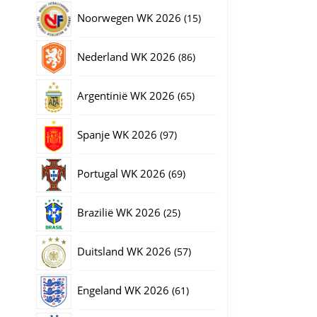
producten
15
Noorwegen WK 2026
15
producten
86
Nederland WK 2026
86
producten
65
Argentinië WK 2026
65
producten
97
Spanje WK 2026
97
producten
69
Portugal WK 2026
69
producten
25
Brazilië WK 2026
25
producten
57
Duitsland WK 2026
57
producten
61
Engeland WK 2026
61