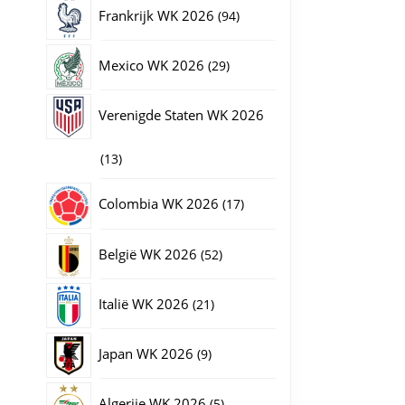
producten
94
Frankrijk WK 2026
94
producten
29
Mexico WK 2026
29
producten
Verenigde Staten WK 2026
13
13
producten
17
Colombia WK 2026
17
producten
52
België WK 2026
52
producten
21
Italië WK 2026
21
producten
9
Japan WK 2026
9
producten
5
Algerije WK 2026
5