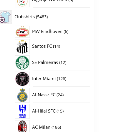
producten
5483
Clubshirts
5483
producten
PSV Eindhoven
6
6
producten
14
Santos FC
14
producten
12
SE Palmeiras
12
producten
126
Inter Miami
126
producten
24
Al-Nassr FC
24
producten
15
Al-Hilal SFC
15
producten
186
AC Milan
186