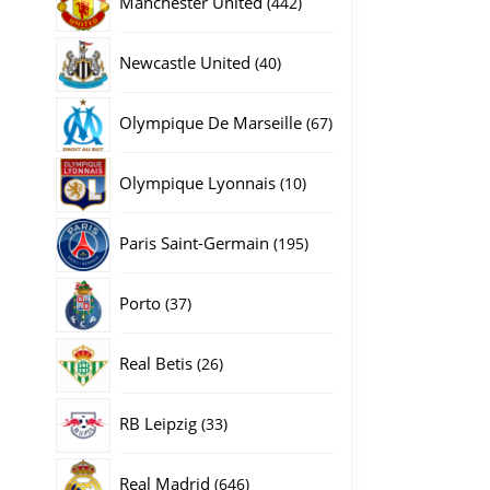
Manchester United
442
producten
40
Newcastle United
40
producten
67
Olympique De Marseille
67
producten
10
Olympique Lyonnais
10
producten
195
Paris Saint-Germain
195
producten
37
Porto
37
producten
26
Real Betis
26
producten
33
RB Leipzig
33
producten
646
Real Madrid
646