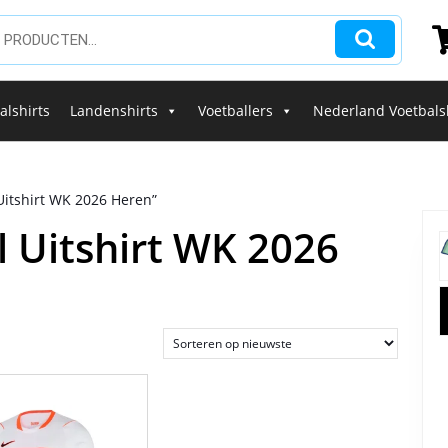
alshirts
Landenshirts
Voetballers
Nederland Voetbals
Uitshirt WK 2026 Heren”
l Uitshirt WK 2026