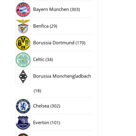
producten
303
Bayern München
303
producten
29
Benfica
29
producten
170
Borussia Dortmund
170
producten
34
Celtic
34
producten
Borussia Monchengladbach
18
18
producten
302
Chelsea
302
producten
101
Everton
101
producten