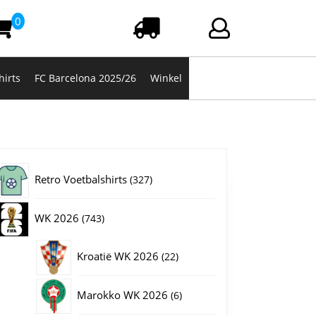
0
Winkelwagen
Login/registrere
hirts
FC Barcelona 2025/26
Winkel
327
Retro Voetbalshirts
327
producten
743
WK 2026
743
producten
22
Kroatië WK 2026
22
producten
6
Marokko WK 2026
6