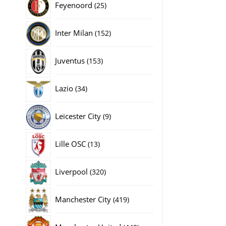
25
Feyenoord
25
producten
152
Inter Milan
152
producten
153
Juventus
153
producten
34
Lazio
34
producten
9
Leicester City
9
producten
13
Lille OSC
13
producten
320
Liverpool
320
producten
419
Manchester City
419
producten
442