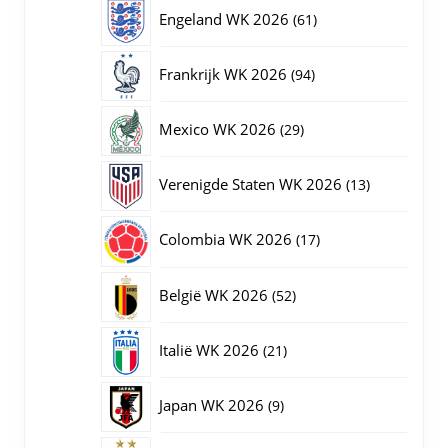
producten
61
Engeland WK 2026
61
producten
94
Frankrijk WK 2026
94
producten
29
Mexico WK 2026
29
producten
13
Verenigde Staten WK 2026
13
producten
17
Colombia WK 2026
17
producten
52
België WK 2026
52
producten
21
Italië WK 2026
21
producten
9
Japan WK 2026
9
producten