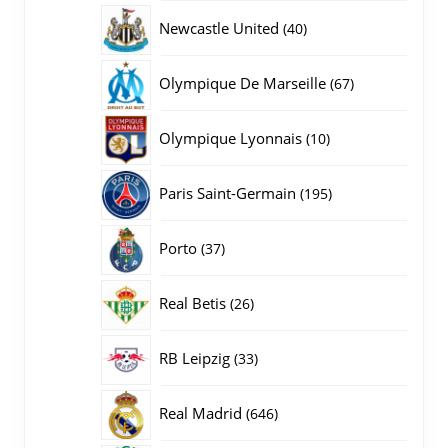
producten
40
Newcastle United
40
producten
67
Olympique De Marseille
67
producten
10
Olympique Lyonnais
10
producten
195
Paris Saint-Germain
195
producten
37
Porto
37
producten
26
Real Betis
26
producten
33
RB Leipzig
33
producten
646
Real Madrid
646