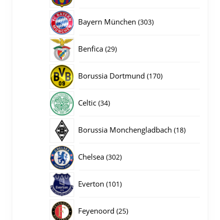
producten
303
Bayern München
303
producten
29
Benfica
29
producten
170
Borussia Dortmund
170
producten
34
Celtic
34
producten
18
Borussia Monchengladbach
18
producten
302
Chelsea
302
producten
101
Everton
101
producten
25
Feyenoord
25