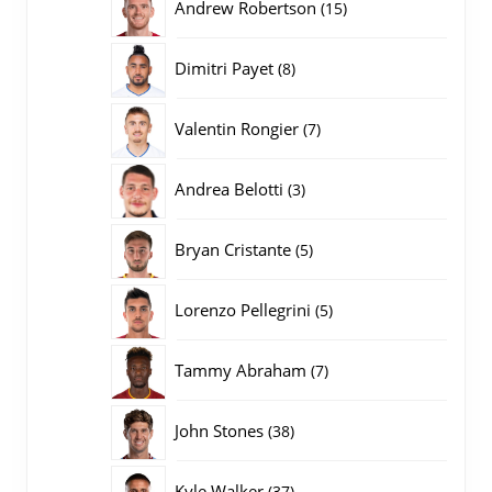
15
Andrew Robertson
15
producten
8
Dimitri Payet
8
producten
7
Valentin Rongier
7
producten
3
Andrea Belotti
3
producten
5
Bryan Cristante
5
producten
5
Lorenzo Pellegrini
5
producten
7
Tammy Abraham
7
producten
38
John Stones
38
producten
37
Kyle Walker
37