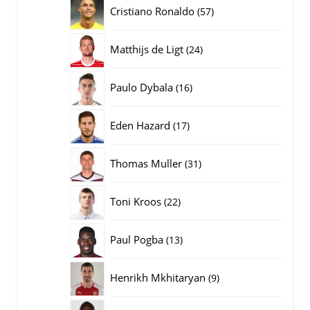
producten
57
Cristiano Ronaldo
57
producten
24
Matthijs de Ligt
24
producten
16
Paulo Dybala
16
producten
17
Eden Hazard
17
producten
31
Thomas Muller
31
producten
22
Toni Kroos
22
producten
13
Paul Pogba
13
producten
9
Henrikh Mkhitaryan
9
producten