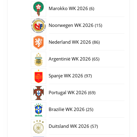
producten
6
Marokko WK 2026
6
producten
15
Noorwegen WK 2026
15
producten
86
Nederland WK 2026
86
producten
65
Argentinië WK 2026
65
producten
97
Spanje WK 2026
97
producten
69
Portugal WK 2026
69
producten
25
Brazilië WK 2026
25
producten
57
Duitsland WK 2026
57