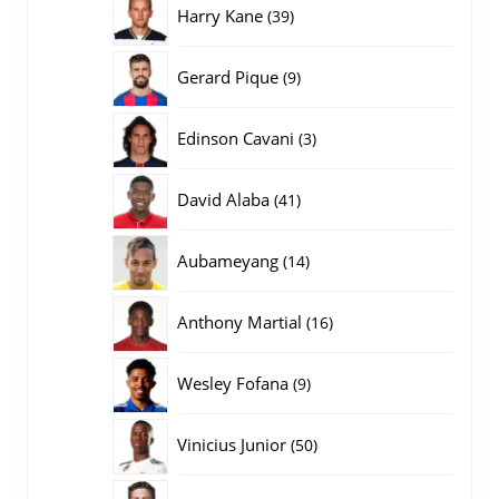
39
Harry Kane
39
producten
9
Gerard Pique
9
producten
3
Edinson Cavani
3
producten
41
David Alaba
41
producten
14
Aubameyang
14
producten
16
Anthony Martial
16
producten
9
Wesley Fofana
9
producten
50
Vinicius Junior
50
producten