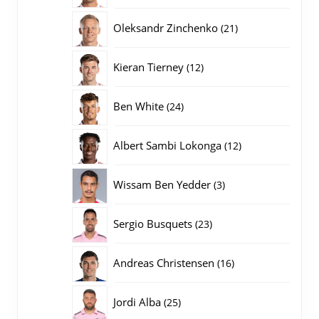
producten
21
Oleksandr Zinchenko
21
producten
12
Kieran Tierney
12
producten
24
Ben White
24
producten
12
Albert Sambi Lokonga
12
producten
3
Wissam Ben Yedder
3
producten
23
Sergio Busquets
23
producten
16
Andreas Christensen
16
producten
25
Jordi Alba
25