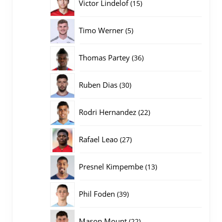
15
Victor Lindelof
15
producten
5
Timo Werner
5
producten
36
Thomas Partey
36
producten
30
Ruben Dias
30
producten
22
Rodri Hernandez
22
producten
27
Rafael Leao
27
producten
13
Presnel Kimpembe
13
producten
39
Phil Foden
39
producten
22
Mason Mount
22