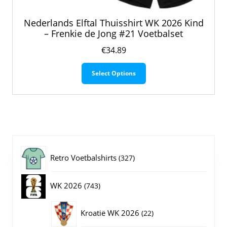
Nederlands Elftal Thuisshirt WK 2026 Kind
– Frenkie de Jong #21 Voetbalset
€
34.89
Dit
Select Options
product
heeft
meerdere
variaties.
Deze
optie
kan
gekozen
327
Retro Voetbalshirts
327
worden
op
producten
743
WK 2026
743
de
productpagina
producten
22
Kroatië WK 2026
22