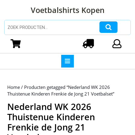
Ga
Voetbalshirts Kopen
naar
de
inhoud
Zoeken naar:
Ga
naar
Winkelwagen
Login
de
inhoud
Open
knop
Home
/ Producten getagged “Nederland WK 2026
Thuistenue Kinderen Frenkie de Jong 21 Voetbalset”
Nederland WK 2026
Thuistenue Kinderen
Frenkie de Jong 21