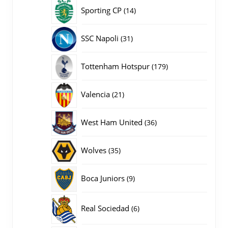
producten
14
Sporting CP
14
producten
31
SSC Napoli
31
producten
179
Tottenham Hotspur
179
producten
21
Valencia
21
producten
36
West Ham United
36
producten
35
Wolves
35
producten
9
Boca Juniors
9
producten
6
Real Sociedad
6
producten