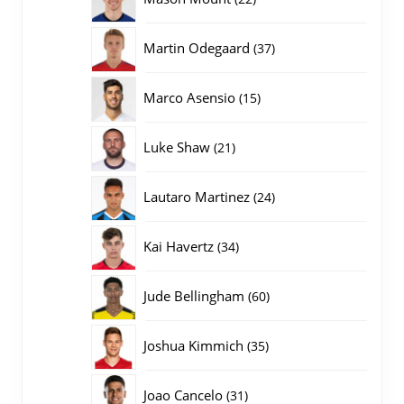
producten
37
Martin Odegaard
37
producten
15
Marco Asensio
15
producten
21
Luke Shaw
21
producten
24
Lautaro Martinez
24
producten
34
Kai Havertz
34
producten
60
Jude Bellingham
60
producten
35
Joshua Kimmich
35
producten
31
Joao Cancelo
31