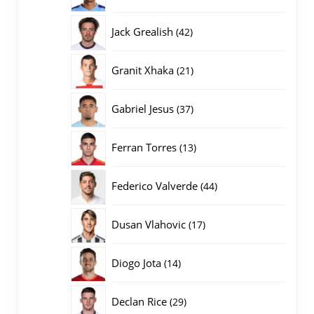
producten
42
Jack Grealish
42
producten
21
Granit Xhaka
21
producten
37
Gabriel Jesus
37
producten
13
Ferran Torres
13
producten
44
Federico Valverde
44
producten
17
Dusan Vlahovic
17
producten
14
Diogo Jota
14
producten
29
Declan Rice
29