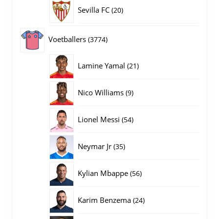
20
Sevilla FC
20
producten
3774
Voetballers
3774
producten
21
Lamine Yamal
21
producten
9
Nico Williams
9
producten
54
Lionel Messi
54
producten
35
Neymar Jr
35
producten
56
Kylian Mbappe
56
producten
24
Karim Benzema
24