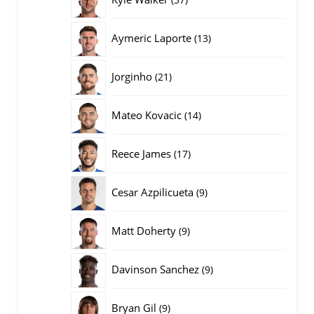
producten
13
Aymeric Laporte
13
producten
21
Jorginho
21
producten
14
Mateo Kovacic
14
producten
17
Reece James
17
producten
9
Cesar Azpilicueta
9
producten
9
Matt Doherty
9
producten
9
Davinson Sanchez
9
producten
9
Bryan Gil
9