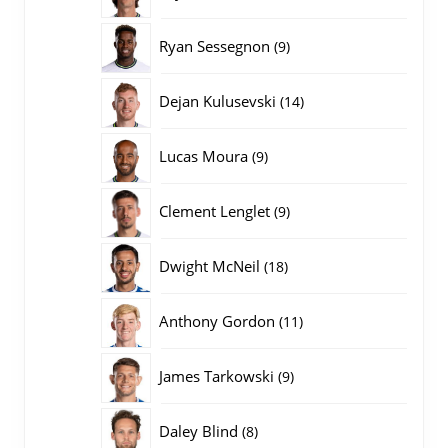
producten
9
Ryan Sessegnon
9
producten
14
Dejan Kulusevski
14
producten
9
Lucas Moura
9
producten
9
Clement Lenglet
9
producten
18
Dwight McNeil
18
producten
11
Anthony Gordon
11
producten
9
James Tarkowski
9
producten
8
Daley Blind
8