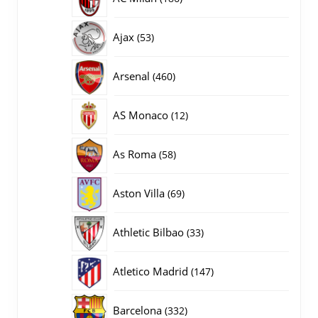
producten
53
Ajax
53
producten
460
Arsenal
460
producten
12
AS Monaco
12
producten
58
As Roma
58
producten
69
Aston Villa
69
producten
33
Athletic Bilbao
33
producten
147
Atletico Madrid
147
producten
332
Barcelona
332