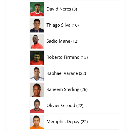
producten
3
David Neres
3
producten
16
Thiago Silva
16
producten
12
Sadio Mane
12
producten
13
Roberto Firmino
13
producten
22
Raphael Varane
22
producten
26
Raheem Sterling
26
producten
22
Olivier Giroud
22
producten
22
Memphis Depay
22