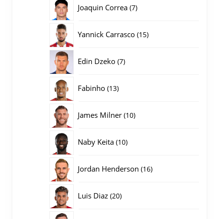
producten
7
Joaquin Correa
7
producten
15
Yannick Carrasco
15
producten
7
Edin Dzeko
7
producten
13
Fabinho
13
producten
10
James Milner
10
producten
10
Naby Keita
10
producten
16
Jordan Henderson
16
producten
20
Luis Diaz
20
producten