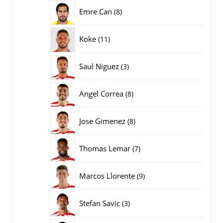
producten
8
Emre Can
8
producten
11
Koke
11
producten
3
Saul Niguez
3
producten
8
Angel Correa
8
producten
8
Jose Gimenez
8
producten
7
Thomas Lemar
7
producten
9
Marcos Llorente
9
producten
3
Stefan Savic
3