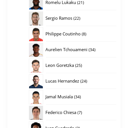
21
Romelu Lukaku
21
producten
22
Sergio Ramos
22
producten
8
Philippe Coutinho
8
producten
34
Aurelien Tchouameni
34
producten
25
Leon Goretzka
25
producten
24
Lucas Hernandez
24
producten
34
Jamal Musiala
34
producten
7
Federico Chiesa
7
producten
3
Juan Cuadrado