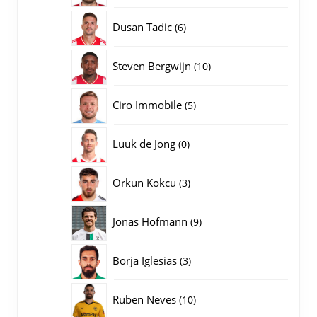
producten
6
Dusan Tadic
6
producten
10
Steven Bergwijn
10
producten
5
Ciro Immobile
5
producten
0
Luuk de Jong
0
producten
3
Orkun Kokcu
3
producten
9
Jonas Hofmann
9
producten
3
Borja Iglesias
3
producten
10
Ruben Neves
10