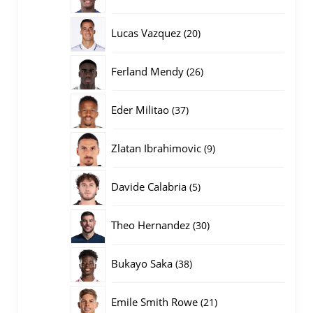
producten
20
Lucas Vazquez
20
producten
26
Ferland Mendy
26
producten
37
Eder Militao
37
producten
9
Zlatan Ibrahimovic
9
producten
5
Davide Calabria
5
producten
30
Theo Hernandez
30
producten
38
Bukayo Saka
38
producten
21
Emile Smith Rowe
21