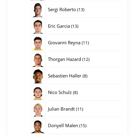
producten
13
Sergi Roberto
13
producten
13
Eric Garcia
13
producten
11
Giovanni Reyna
11
producten
12
Thorgan Hazard
12
producten
8
Sebastien Haller
8
producten
8
Nico Schulz
8
producten
11
Julian Brandt
11
producten
15
Donyell Malen
15