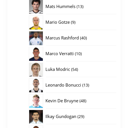
producten
13
Mats Hummels
13
producten
9
Mario Gotze
9
producten
40
Marcus Rashford
40
producten
10
Marco Verratti
10
producten
54
Luka Modric
54
producten
13
Leonardo Bonucci
13
producten
48
Kevin De Bruyne
48
producten
29
Ilkay Gundogan
29
producten