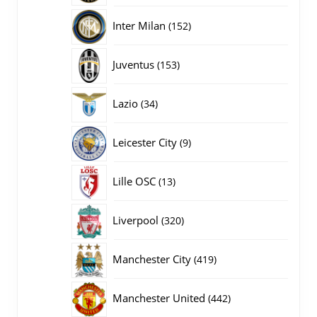
producten
152
Inter Milan
152
producten
153
Juventus
153
producten
34
Lazio
34
producten
9
Leicester City
9
producten
13
Lille OSC
13
producten
320
Liverpool
320
producten
419
Manchester City
419
producten
442
Manchester United
442