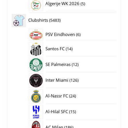
5
Algerije WK 2026
5
producten
5483
Clubshirts
5483
producten
PSV Eindhoven
6
6
producten
14
Santos FC
14
producten
12
SE Palmeiras
12
producten
126
Inter Miami
126
producten
24
Al-Nassr FC
24
producten
15
Al-Hilal SFC
15
producten
186
AC Milan
186