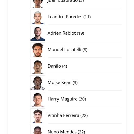
3
producten
11
Leandro Paredes
11
producten
19
Adrien Rabiot
19
producten
8
Manuel Locatelli
8
producten
4
Danilo
4
producten
3
Moise Kean
3
producten
30
Harry Maguire
30
producten
22
Vitinha Ferreira
22
producten
22
Nuno Mendes
22