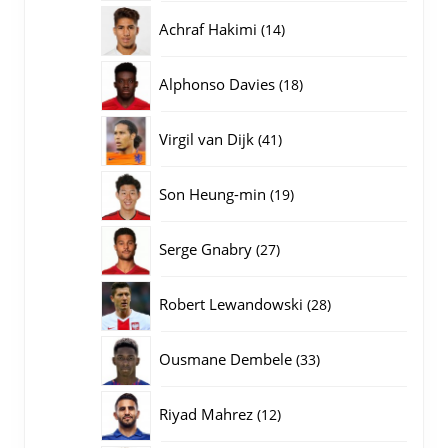
producten
14
Achraf Hakimi
14
producten
18
Alphonso Davies
18
producten
41
Virgil van Dijk
41
producten
19
Son Heung-min
19
producten
27
Serge Gnabry
27
producten
28
Robert Lewandowski
28
producten
33
Ousmane Dembele
33
producten
12
Riyad Mahrez
12