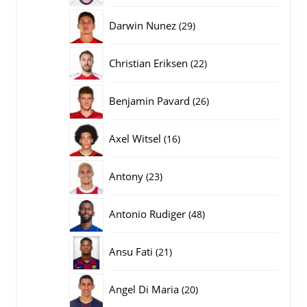
producten
29
Darwin Nunez
29
producten
22
Christian Eriksen
22
producten
26
Benjamin Pavard
26
producten
16
Axel Witsel
16
producten
23
Antony
23
producten
48
Antonio Rudiger
48
producten
21
Ansu Fati
21
producten
20
Angel Di Maria
20