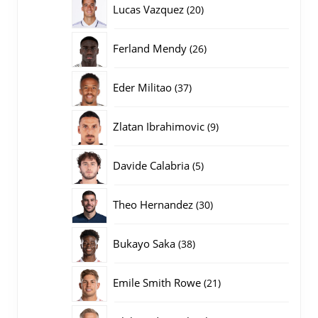
20
Lucas Vazquez
20
producten
26
Ferland Mendy
26
producten
37
Eder Militao
37
producten
9
Zlatan Ibrahimovic
9
producten
5
Davide Calabria
5
producten
30
Theo Hernandez
30
producten
38
Bukayo Saka
38
producten
21
Emile Smith Rowe
21
producten