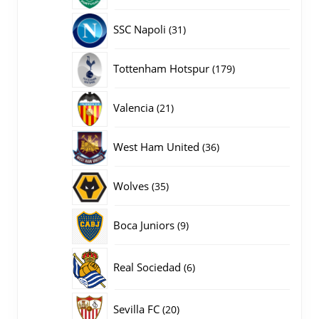
producten
31
SSC Napoli
31
producten
179
Tottenham Hotspur
179
producten
21
Valencia
21
producten
36
West Ham United
36
producten
35
Wolves
35
producten
9
Boca Juniors
9
producten
6
Real Sociedad
6
producten
20
Sevilla FC
20