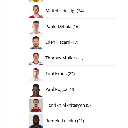
producten
24
Matthijs de Ligt
24
producten
16
Paulo Dybala
16
producten
17
Eden Hazard
17
producten
31
Thomas Muller
31
producten
22
Toni Kroos
22
producten
13
Paul Pogba
13
producten
9
Henrikh Mkhitaryan
9
producten
21
Romelu Lukaku
21