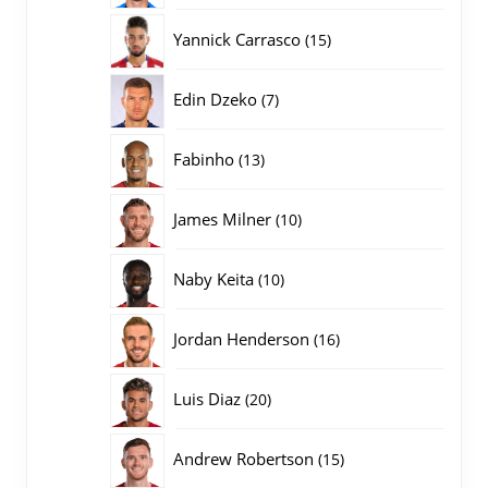
producten
15
Yannick Carrasco
15
producten
7
Edin Dzeko
7
producten
13
Fabinho
13
producten
10
James Milner
10
producten
10
Naby Keita
10
producten
16
Jordan Henderson
16
producten
20
Luis Diaz
20
producten
15
Andrew Robertson
15