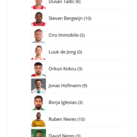
6
Dusan Tadic
6
producten
10
Steven Bergwijn
10
producten
5
Ciro Immobile
5
producten
0
Luuk de Jong
0
producten
3
Orkun Kokcu
3
producten
9
Jonas Hofmann
9
producten
3
Borja Iglesias
3
producten
10
Ruben Neves
10
producten
3
David Neres
3