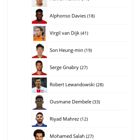
producten
18
Alphonso Davies
18
producten
41
Virgil van Dijk
41
producten
19
Son Heung-min
19
producten
27
Serge Gnabry
27
producten
28
Robert Lewandowski
28
producten
33
Ousmane Dembele
33
producten
12
Riyad Mahrez
12
producten
27
Mohamed Salah
27