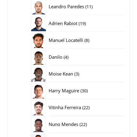
producten
11
Leandro Paredes
11
producten
19
Adrien Rabiot
19
producten
8
Manuel Locatelli
8
producten
4
Danilo
4
producten
3
Moise Kean
3
producten
30
Harry Maguire
30
producten
22
Vitinha Ferreira
22
producten
22
Nuno Mendes
22
producten