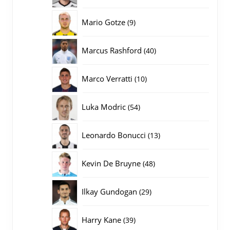
producten
9
Mario Gotze
9
producten
40
Marcus Rashford
40
producten
10
Marco Verratti
10
producten
54
Luka Modric
54
producten
13
Leonardo Bonucci
13
producten
48
Kevin De Bruyne
48
producten
29
Ilkay Gundogan
29
producten
39
Harry Kane
39