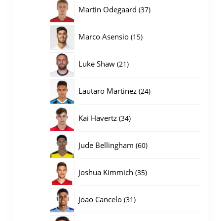
producten
37
Martin Odegaard
37
producten
15
Marco Asensio
15
producten
21
Luke Shaw
21
producten
24
Lautaro Martinez
24
producten
34
Kai Havertz
34
producten
60
Jude Bellingham
60
producten
35
Joshua Kimmich
35
producten
31
Joao Cancelo
31
producten