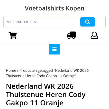
Ga
Voetbalshirts Kopen
naar
de
inhoud
Zoeken naar:
Ga
naar
Winkelwagen
Login
de
inhoud
Open
knop
Home
/ Producten getagged “Nederland WK 2026
Thuistenue Heren Cody Gakpo 11 Oranje”
Nederland WK 2026
Thuistenue Heren Cody
Gakpo 11 Oranje