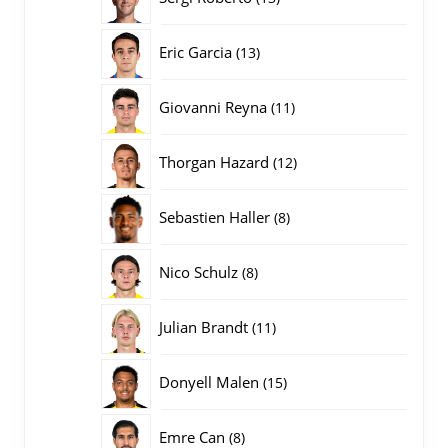
producten
13
Eric Garcia
13
producten
11
Giovanni Reyna
11
producten
12
Thorgan Hazard
12
producten
8
Sebastien Haller
8
producten
8
Nico Schulz
8
producten
11
Julian Brandt
11
producten
15
Donyell Malen
15
producten
8
Emre Can
8