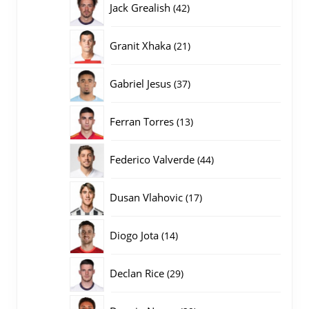
42
Jack Grealish
42
producten
21
Granit Xhaka
21
producten
37
Gabriel Jesus
37
producten
13
Ferran Torres
13
producten
44
Federico Valverde
44
producten
17
Dusan Vlahovic
17
producten
14
Diogo Jota
14
producten
29
Declan Rice
29
producten