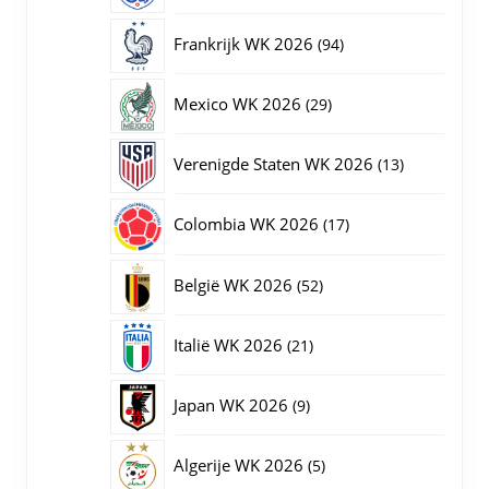
producten
94
Frankrijk WK 2026
94
producten
29
Mexico WK 2026
29
producten
13
Verenigde Staten WK 2026
13
producten
17
Colombia WK 2026
17
producten
52
België WK 2026
52
producten
21
Italië WK 2026
21
producten
9
Japan WK 2026
9
producten
5
Algerije WK 2026
5