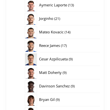
producten
13
Aymeric Laporte
13
producten
21
Jorginho
21
producten
14
Mateo Kovacic
14
producten
17
Reece James
17
producten
9
Cesar Azpilicueta
9
producten
9
Matt Doherty
9
producten
9
Davinson Sanchez
9
producten
9
Bryan Gil
9
producten