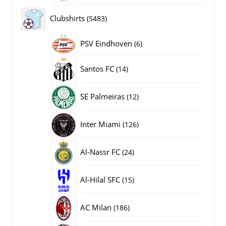
producten
5483
Clubshirts
5483
producten
PSV Eindhoven
6
6
producten
14
Santos FC
14
producten
12
SE Palmeiras
12
producten
126
Inter Miami
126
producten
24
Al-Nassr FC
24
producten
15
Al-Hilal SFC
15
producten
186
AC Milan
186