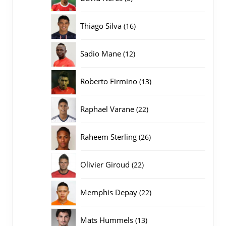
producten
16
Thiago Silva
16
producten
12
Sadio Mane
12
producten
13
Roberto Firmino
13
producten
22
Raphael Varane
22
producten
26
Raheem Sterling
26
producten
22
Olivier Giroud
22
producten
22
Memphis Depay
22
producten
13
Mats Hummels
13