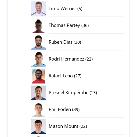
producten
5
Timo Werner
5
producten
36
Thomas Partey
36
producten
30
Ruben Dias
30
producten
22
Rodri Hernandez
22
producten
27
Rafael Leao
27
producten
13
Presnel Kimpembe
13
producten
39
Phil Foden
39
producten
22
Mason Mount
22