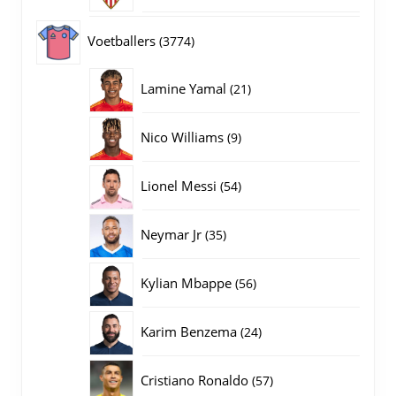
producten
3774
Voetballers
3774
producten
21
Lamine Yamal
21
producten
9
Nico Williams
9
producten
54
Lionel Messi
54
producten
35
Neymar Jr
35
producten
56
Kylian Mbappe
56
producten
24
Karim Benzema
24
producten
57
Cristiano Ronaldo
57