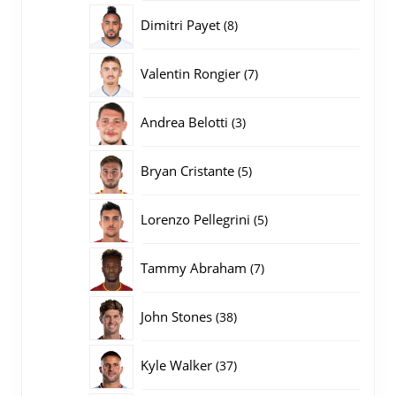
producten
8
Dimitri Payet
8
producten
7
Valentin Rongier
7
producten
3
Andrea Belotti
3
producten
5
Bryan Cristante
5
producten
5
Lorenzo Pellegrini
5
producten
7
Tammy Abraham
7
producten
38
John Stones
38
producten
37
Kyle Walker
37