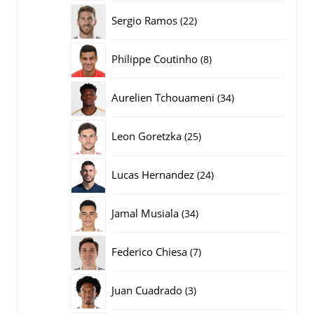
producten
22
Sergio Ramos
22
producten
8
Philippe Coutinho
8
producten
34
Aurelien Tchouameni
34
producten
25
Leon Goretzka
25
producten
24
Lucas Hernandez
24
producten
34
Jamal Musiala
34
producten
7
Federico Chiesa
7
producten
3
Juan Cuadrado
3