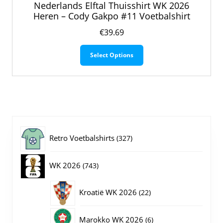
Nederlands Elftal Thuisshirt WK 2026
Heren – Cody Gakpo #11 Voetbalshirt
€
39.69
Dit
Select Options
product
heeft
meerdere
variaties.
Deze
optie
kan
gekozen
327
Retro Voetbalshirts
327
worden
op
producten
743
WK 2026
743
de
productpagina
producten
22
Kroatië WK 2026
22
producten
6
Marokko WK 2026
6