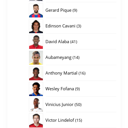
producten
9
Gerard Pique
9
producten
3
Edinson Cavani
3
producten
41
David Alaba
41
producten
14
Aubameyang
14
producten
16
Anthony Martial
16
producten
9
Wesley Fofana
9
producten
50
Vinicius Junior
50
producten
15
Victor Lindelof
15