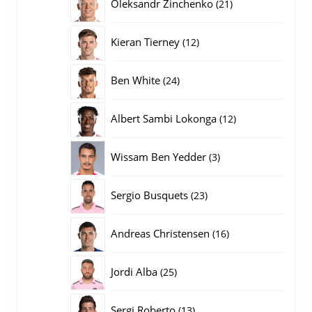
21
Oleksandr Zinchenko
21
producten
12
Kieran Tierney
12
producten
24
Ben White
24
producten
12
Albert Sambi Lokonga
12
producten
3
Wissam Ben Yedder
3
producten
23
Sergio Busquets
23
producten
16
Andreas Christensen
16
producten
25
Jordi Alba
25
producten
13
Sergi Roberto
13