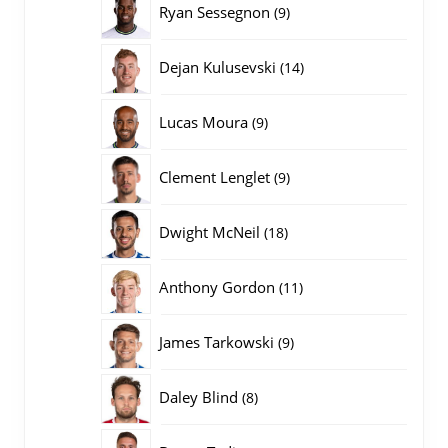
9
Ryan Sessegnon
9
producten
14
Dejan Kulusevski
14
producten
9
Lucas Moura
9
producten
9
Clement Lenglet
9
producten
18
Dwight McNeil
18
producten
11
Anthony Gordon
11
producten
9
James Tarkowski
9
producten
8
Daley Blind
8
producten