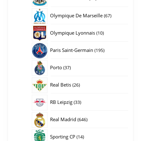
producten
67
Olympique De Marseille
67
producten
10
Olympique Lyonnais
10
producten
195
Paris Saint-Germain
195
producten
37
Porto
37
producten
26
Real Betis
26
producten
33
RB Leipzig
33
producten
646
Real Madrid
646
producten
14
Sporting CP
14