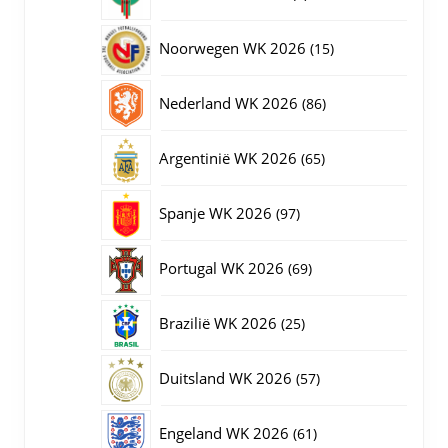
producten
15
Noorwegen WK 2026
15
producten
86
Nederland WK 2026
86
producten
65
Argentinië WK 2026
65
producten
97
Spanje WK 2026
97
producten
69
Portugal WK 2026
69
producten
25
Brazilië WK 2026
25
producten
57
Duitsland WK 2026
57
producten
61
Engeland WK 2026
61