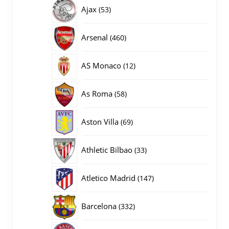
producten
53
Ajax
53
producten
460
Arsenal
460
producten
12
AS Monaco
12
producten
58
As Roma
58
producten
69
Aston Villa
69
producten
33
Athletic Bilbao
33
producten
147
Atletico Madrid
147
producten
332
Barcelona
332
producten