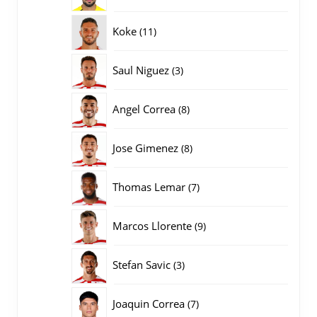
producten
11
Koke
11
producten
3
Saul Niguez
3
producten
8
Angel Correa
8
producten
8
Jose Gimenez
8
producten
7
Thomas Lemar
7
producten
9
Marcos Llorente
9
producten
3
Stefan Savic
3
producten
7
Joaquin Correa
7