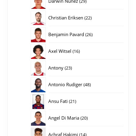
29
Darwin Nunez
29
producten
22
Christian Eriksen
22
producten
26
Benjamin Pavard
26
producten
16
Axel Witsel
16
producten
23
Antony
23
producten
48
Antonio Rudiger
48
producten
21
Ansu Fati
21
producten
20
Angel Di Maria
20
producten
14
Achraf Hakimi
14