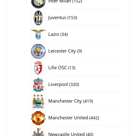
Inter Milan
152
producten
153
Juventus
153
producten
34
Lazio
34
producten
9
Leicester City
9
producten
13
Lille OSC
13
producten
320
Liverpool
320
producten
419
Manchester City
419
producten
442
Manchester United
442
producten
40
Newcastle United
40