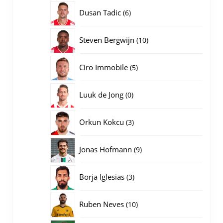
producten
6
Dusan Tadic
6
producten
10
Steven Bergwijn
10
producten
5
Ciro Immobile
5
producten
0
Luuk de Jong
0
producten
3
Orkun Kokcu
3
producten
9
Jonas Hofmann
9
producten
3
Borja Iglesias
3
producten
10
Ruben Neves
10