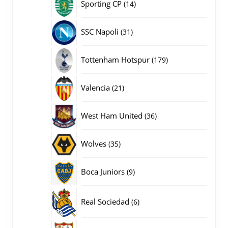
14
Sporting CP
14
producten
31
SSC Napoli
31
producten
179
Tottenham Hotspur
179
producten
21
Valencia
21
producten
36
West Ham United
36
producten
35
Wolves
35
producten
9
Boca Juniors
9
producten
6
Real Sociedad
6
producten