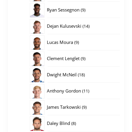
producten
9
Ryan Sessegnon
9
producten
14
Dejan Kulusevski
14
producten
9
Lucas Moura
9
producten
9
Clement Lenglet
9
producten
18
Dwight McNeil
18
producten
11
Anthony Gordon
11
producten
9
James Tarkowski
9
producten
8
Daley Blind
8