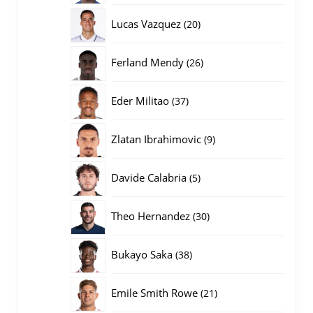
producten
20
Lucas Vazquez
20
producten
26
Ferland Mendy
26
producten
37
Eder Militao
37
producten
9
Zlatan Ibrahimovic
9
producten
5
Davide Calabria
5
producten
30
Theo Hernandez
30
producten
38
Bukayo Saka
38
producten
21
Emile Smith Rowe
21