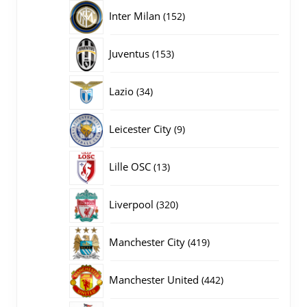
producten
152
Inter Milan
152
producten
153
Juventus
153
producten
34
Lazio
34
producten
9
Leicester City
9
producten
13
Lille OSC
13
producten
320
Liverpool
320
producten
419
Manchester City
419
producten
442
Manchester United
442