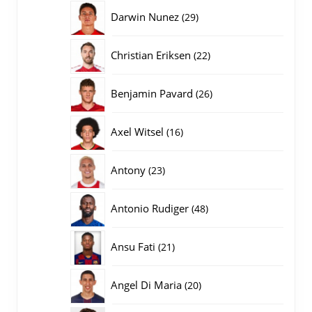
producten
29
Darwin Nunez
29
producten
22
Christian Eriksen
22
producten
26
Benjamin Pavard
26
producten
16
Axel Witsel
16
producten
23
Antony
23
producten
48
Antonio Rudiger
48
producten
21
Ansu Fati
21
producten
20
Angel Di Maria
20