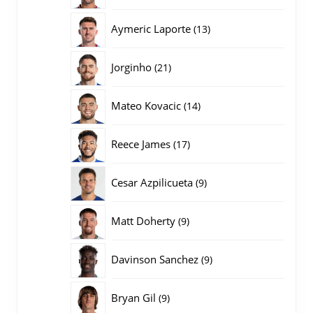
producten
13
Aymeric Laporte
13
producten
21
Jorginho
21
producten
14
Mateo Kovacic
14
producten
17
Reece James
17
producten
9
Cesar Azpilicueta
9
producten
9
Matt Doherty
9
producten
9
Davinson Sanchez
9
producten
9
Bryan Gil
9