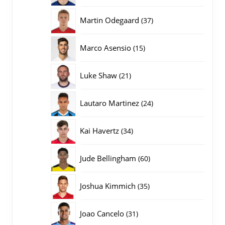
producten
37
Martin Odegaard
37
producten
15
Marco Asensio
15
producten
21
Luke Shaw
21
producten
24
Lautaro Martinez
24
producten
34
Kai Havertz
34
producten
60
Jude Bellingham
60
producten
35
Joshua Kimmich
35
producten
31
Joao Cancelo
31