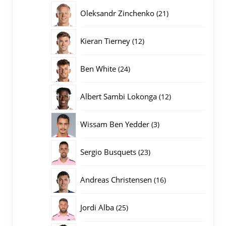
producten
21
Oleksandr Zinchenko
21
producten
12
Kieran Tierney
12
producten
24
Ben White
24
producten
12
Albert Sambi Lokonga
12
producten
3
Wissam Ben Yedder
3
producten
23
Sergio Busquets
23
producten
16
Andreas Christensen
16
producten
25
Jordi Alba
25