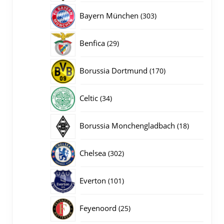
producten
303
Bayern München
303
producten
29
Benfica
29
producten
170
Borussia Dortmund
170
producten
34
Celtic
34
producten
18
Borussia Monchengladbach
18
producten
302
Chelsea
302
producten
101
Everton
101
producten
25
Feyenoord
25