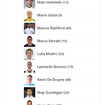
13
Mats Hummels
13
producten
9
Mario Gotze
9
producten
40
Marcus Rashford
40
producten
10
Marco Verratti
10
producten
54
Luka Modric
54
producten
13
Leonardo Bonucci
13
producten
48
Kevin De Bruyne
48
producten
29
Ilkay Gundogan
29
producten
39