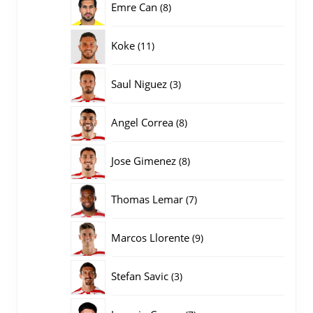
8
Emre Can
8
producten
11
Koke
11
producten
3
Saul Niguez
3
producten
8
Angel Correa
8
producten
8
Jose Gimenez
8
producten
7
Thomas Lemar
7
producten
9
Marcos Llorente
9
producten
3
Stefan Savic
3
producten
7