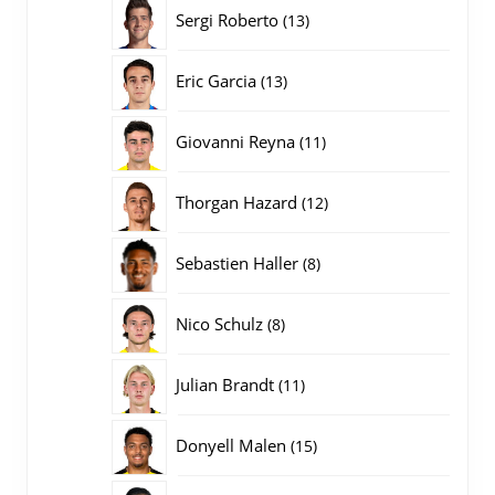
producten
13
Sergi Roberto
13
producten
13
Eric Garcia
13
producten
11
Giovanni Reyna
11
producten
12
Thorgan Hazard
12
producten
8
Sebastien Haller
8
producten
8
Nico Schulz
8
producten
11
Julian Brandt
11
producten
15
Donyell Malen
15
producten