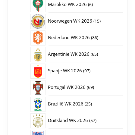
6
Marokko WK 2026
6
producten
15
Noorwegen WK 2026
15
producten
86
Nederland WK 2026
86
producten
65
Argentinië WK 2026
65
producten
97
Spanje WK 2026
97
producten
69
Portugal WK 2026
69
producten
25
Brazilië WK 2026
25
producten
57
Duitsland WK 2026
57
producten