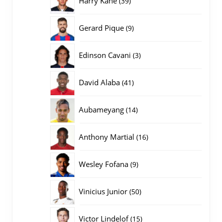
Harry Kane
39
producten
9
Gerard Pique
9
producten
3
Edinson Cavani
3
producten
41
David Alaba
41
producten
14
Aubameyang
14
producten
16
Anthony Martial
16
producten
9
Wesley Fofana
9
producten
50
Vinicius Junior
50
producten
15
Victor Lindelof
15