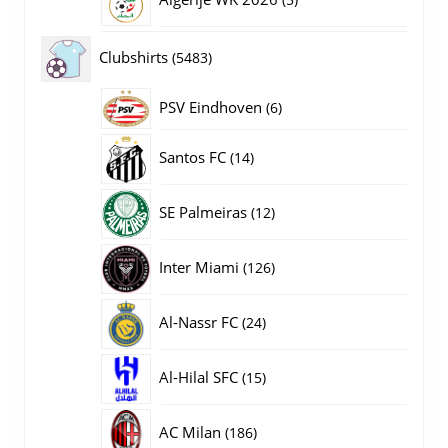
producten
5483
Clubshirts
5483
producten
PSV Eindhoven
6
6
producten
14
Santos FC
14
producten
12
SE Palmeiras
12
producten
126
Inter Miami
126
producten
24
Al-Nassr FC
24
producten
15
Al-Hilal SFC
15
producten
186
AC Milan
186