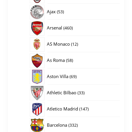
producten
53
Ajax
53
producten
460
Arsenal
460
producten
12
AS Monaco
12
producten
58
As Roma
58
producten
69
Aston Villa
69
producten
33
Athletic Bilbao
33
producten
147
Atletico Madrid
147
producten
332
Barcelona
332