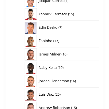
Joaquin Correa
7
producten
15
Yannick Carrasco
15
producten
7
Edin Dzeko
7
producten
13
Fabinho
13
producten
10
James Milner
10
producten
10
Naby Keita
10
producten
16
Jordan Henderson
16
producten
20
Luis Diaz
20
producten
15
Andrew Robertson
15