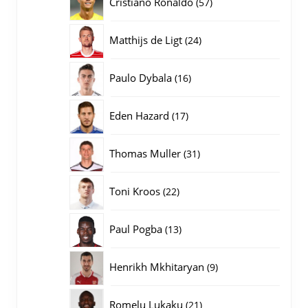
57
Cristiano Ronaldo
57
producten
24
Matthijs de Ligt
24
producten
16
Paulo Dybala
16
producten
17
Eden Hazard
17
producten
31
Thomas Muller
31
producten
22
Toni Kroos
22
producten
13
Paul Pogba
13
producten
9
Henrikh Mkhitaryan
9
producten
21
Romelu Lukaku
21