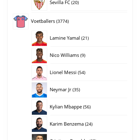
20
Sevilla FC
20
producten
3774
Voetballers
3774
producten
21
Lamine Yamal
21
producten
9
Nico Williams
9
producten
54
Lionel Messi
54
producten
35
Neymar Jr
35
producten
56
Kylian Mbappe
56
producten
24
Karim Benzema
24
producten