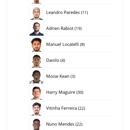
producten
11
Leandro Paredes
11
producten
19
Adrien Rabiot
19
producten
8
Manuel Locatelli
8
producten
4
Danilo
4
producten
3
Moise Kean
3
producten
30
Harry Maguire
30
producten
22
Vitinha Ferreira
22
producten
22
Nuno Mendes
22