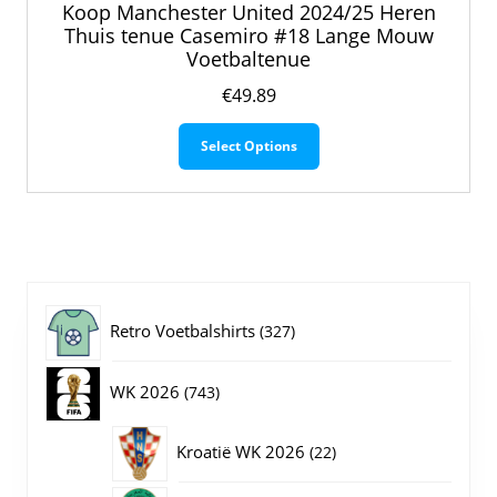
Koop Manchester United 2024/25 Heren
Thuis tenue Casemiro #18 Lange Mouw
Voetbaltenue
€
49.89
Dit
Select Options
product
heeft
meerdere
variaties.
Deze
optie
kan
gekozen
327
Retro Voetbalshirts
327
worden
op
producten
743
WK 2026
743
de
productpagina
producten
22
Kroatië WK 2026
22
producten