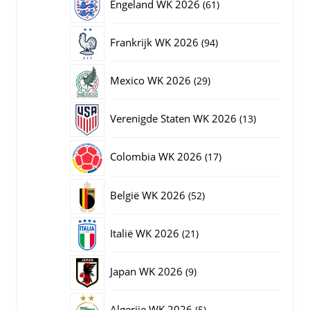
61
Engeland WK 2026
61
producten
94
Frankrijk WK 2026
94
producten
29
Mexico WK 2026
29
producten
13
Verenigde Staten WK 2026
13
producten
17
Colombia WK 2026
17
producten
52
België WK 2026
52
producten
21
Italië WK 2026
21
producten
9
Japan WK 2026
9
producten
5
Algerije WK 2026
5