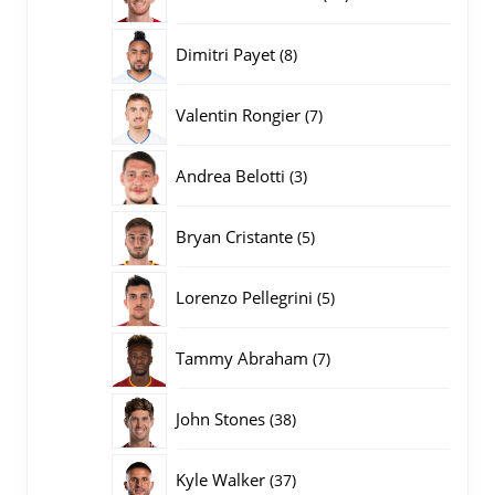
producten
8
Dimitri Payet
8
producten
7
Valentin Rongier
7
producten
3
Andrea Belotti
3
producten
5
Bryan Cristante
5
producten
5
Lorenzo Pellegrini
5
producten
7
Tammy Abraham
7
producten
38
John Stones
38
producten
37
Kyle Walker
37