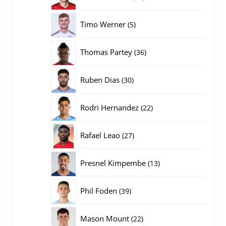
producten
5
Timo Werner
5
producten
36
Thomas Partey
36
producten
30
Ruben Dias
30
producten
22
Rodri Hernandez
22
producten
27
Rafael Leao
27
producten
13
Presnel Kimpembe
13
producten
39
Phil Foden
39
producten
22
Mason Mount
22