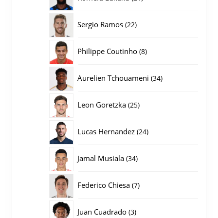
producten
22
Sergio Ramos
22
producten
8
Philippe Coutinho
8
producten
34
Aurelien Tchouameni
34
producten
25
Leon Goretzka
25
producten
24
Lucas Hernandez
24
producten
34
Jamal Musiala
34
producten
7
Federico Chiesa
7
producten
3
Juan Cuadrado
3