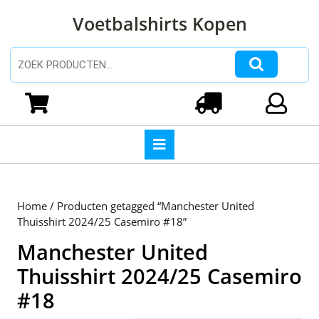
Ga
Voetbalshirts Kopen
naar
de
inhoud
Zoeken naar:
Ga
naar
Winkelwagen
Login
de
inhoud
Open
knop
Home
/ Producten getagged “Manchester United
Thuisshirt 2024/25 Casemiro #18”
Manchester United
Thuisshirt 2024/25 Casemiro
#18