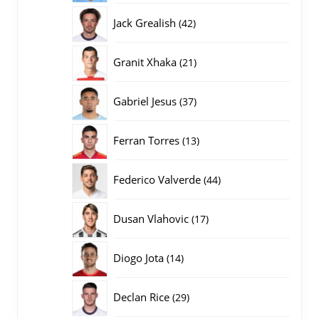
producten
42
Jack Grealish
42
producten
21
Granit Xhaka
21
producten
37
Gabriel Jesus
37
producten
13
Ferran Torres
13
producten
44
Federico Valverde
44
producten
17
Dusan Vlahovic
17
producten
14
Diogo Jota
14
producten
29
Declan Rice
29