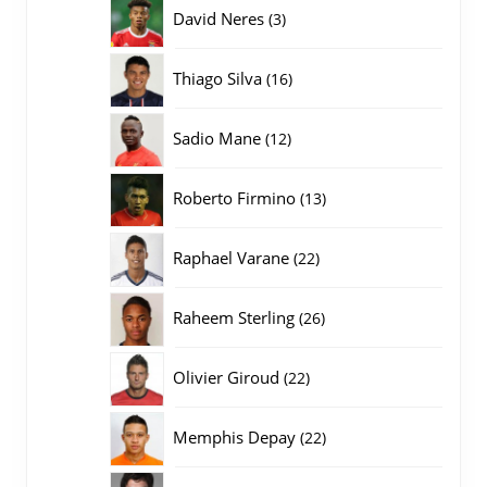
producten
3
David Neres
3
producten
16
Thiago Silva
16
producten
12
Sadio Mane
12
producten
13
Roberto Firmino
13
producten
22
Raphael Varane
22
producten
26
Raheem Sterling
26
producten
22
Olivier Giroud
22
producten
22
Memphis Depay
22
producten