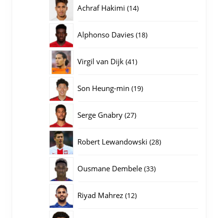
producten
14
Achraf Hakimi
14
producten
18
Alphonso Davies
18
producten
41
Virgil van Dijk
41
producten
19
Son Heung-min
19
producten
27
Serge Gnabry
27
producten
28
Robert Lewandowski
28
producten
33
Ousmane Dembele
33
producten
12
Riyad Mahrez
12
producten