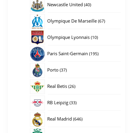
producten
40
Newcastle United
40
producten
67
Olympique De Marseille
67
producten
10
Olympique Lyonnais
10
producten
195
Paris Saint-Germain
195
producten
37
Porto
37
producten
26
Real Betis
26
producten
33
RB Leipzig
33
producten
646
Real Madrid
646
producten