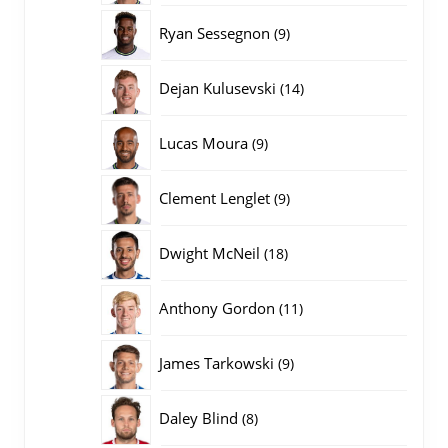
producten
9
Ryan Sessegnon
9
producten
14
Dejan Kulusevski
14
producten
9
Lucas Moura
9
producten
9
Clement Lenglet
9
producten
18
Dwight McNeil
18
producten
11
Anthony Gordon
11
producten
9
James Tarkowski
9
producten
8
Daley Blind
8