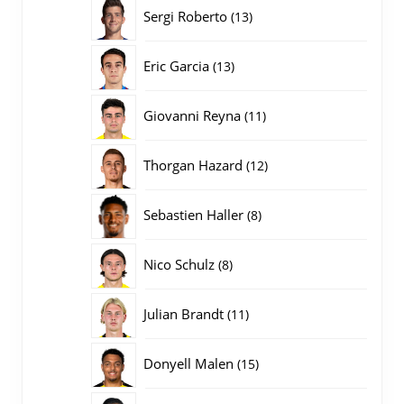
producten
13
Sergi Roberto
13
producten
13
Eric Garcia
13
producten
11
Giovanni Reyna
11
producten
12
Thorgan Hazard
12
producten
8
Sebastien Haller
8
producten
8
Nico Schulz
8
producten
11
Julian Brandt
11
producten
15
Donyell Malen
15
producten