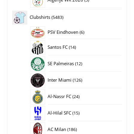
producten
5483
Clubshirts
5483
producten
PSV Eindhoven
6
6
producten
14
Santos FC
14
producten
12
SE Palmeiras
12
producten
126
Inter Miami
126
producten
24
Al-Nassr FC
24
producten
15
Al-Hilal SFC
15
producten
186
AC Milan
186