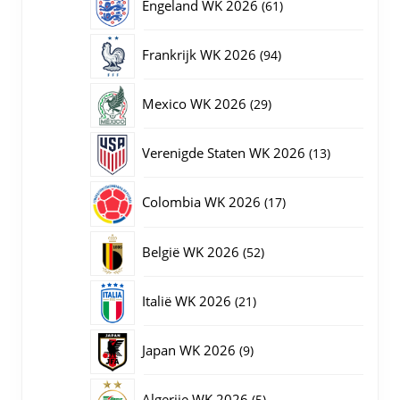
61
Engeland WK 2026
61
producten
94
Frankrijk WK 2026
94
producten
29
Mexico WK 2026
29
producten
13
Verenigde Staten WK 2026
13
producten
17
Colombia WK 2026
17
producten
52
België WK 2026
52
producten
21
Italië WK 2026
21
producten
9
Japan WK 2026
9
producten
5
Algerije WK 2026
5