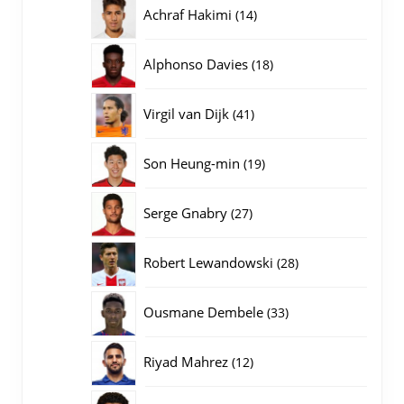
producten
14
Achraf Hakimi
14
producten
18
Alphonso Davies
18
producten
41
Virgil van Dijk
41
producten
19
Son Heung-min
19
producten
27
Serge Gnabry
27
producten
28
Robert Lewandowski
28
producten
33
Ousmane Dembele
33
producten
12
Riyad Mahrez
12
producten