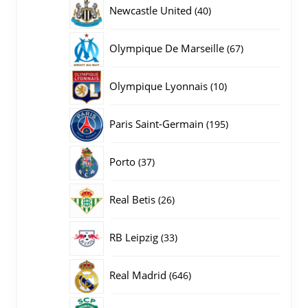
producten
40
Newcastle United
40
producten
67
Olympique De Marseille
67
producten
10
Olympique Lyonnais
10
producten
195
Paris Saint-Germain
195
producten
37
Porto
37
producten
26
Real Betis
26
producten
33
RB Leipzig
33
producten
646
Real Madrid
646
producten