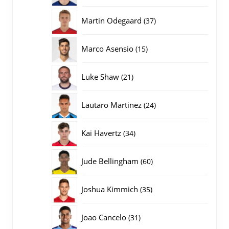
producten
37
Martin Odegaard
37
producten
15
Marco Asensio
15
producten
21
Luke Shaw
21
producten
24
Lautaro Martinez
24
producten
34
Kai Havertz
34
producten
60
Jude Bellingham
60
producten
35
Joshua Kimmich
35
producten
31
Joao Cancelo
31