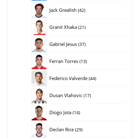
producten
42
Jack Grealish
42
producten
21
Granit Xhaka
21
producten
37
Gabriel Jesus
37
producten
13
Ferran Torres
13
producten
44
Federico Valverde
44
producten
17
Dusan Vlahovic
17
producten
14
Diogo Jota
14
producten
29
Declan Rice
29