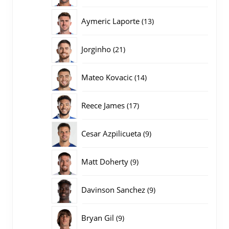
producten
13
Aymeric Laporte
13
producten
21
Jorginho
21
producten
14
Mateo Kovacic
14
producten
17
Reece James
17
producten
9
Cesar Azpilicueta
9
producten
9
Matt Doherty
9
producten
9
Davinson Sanchez
9
producten
9
Bryan Gil
9