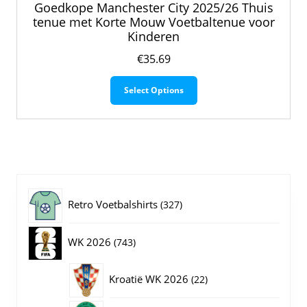
Goedkope Manchester City 2025/26 Thuis
tenue met Korte Mouw Voetbaltenue voor
Kinderen
€
35.69
Dit
Select Options
product
heeft
meerdere
variaties.
Deze
optie
kan
gekozen
327
Retro Voetbalshirts
327
worden
op
producten
743
WK 2026
743
de
productpagina
producten
22
Kroatië WK 2026
22
producten