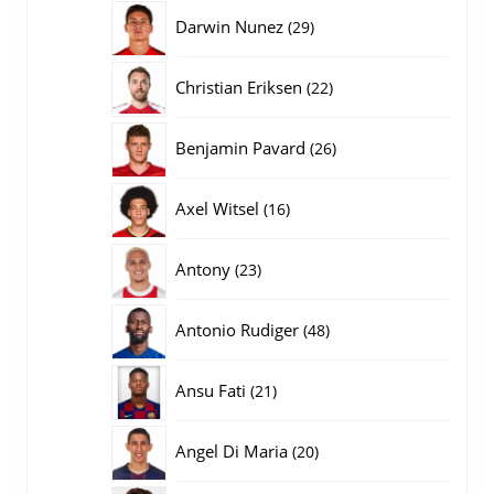
producten
29
Darwin Nunez
29
producten
22
Christian Eriksen
22
producten
26
Benjamin Pavard
26
producten
16
Axel Witsel
16
producten
23
Antony
23
producten
48
Antonio Rudiger
48
producten
21
Ansu Fati
21
producten
20
Angel Di Maria
20