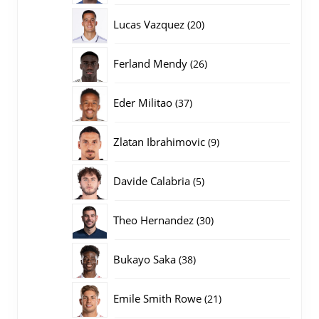
producten
20
Lucas Vazquez
20
producten
26
Ferland Mendy
26
producten
37
Eder Militao
37
producten
9
Zlatan Ibrahimovic
9
producten
5
Davide Calabria
5
producten
30
Theo Hernandez
30
producten
38
Bukayo Saka
38
producten
21
Emile Smith Rowe
21