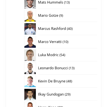
13
Mats Hummels
13
producten
9
Mario Gotze
9
producten
40
Marcus Rashford
40
producten
10
Marco Verratti
10
producten
54
Luka Modric
54
producten
13
Leonardo Bonucci
13
producten
48
Kevin De Bruyne
48
producten
29
Ilkay Gundogan
29
producten
39