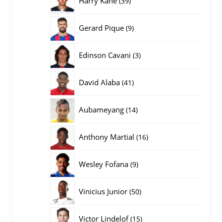
Harry Kane
39
producten
9
Gerard Pique
9
producten
3
Edinson Cavani
3
producten
41
David Alaba
41
producten
14
Aubameyang
14
producten
16
Anthony Martial
16
producten
9
Wesley Fofana
9
producten
50
Vinicius Junior
50
producten
15
Victor Lindelof
15