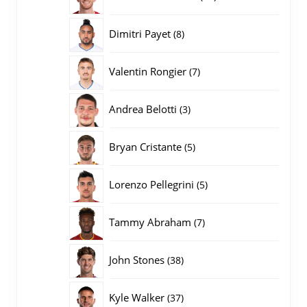
producten
8
Dimitri Payet
8
producten
7
Valentin Rongier
7
producten
3
Andrea Belotti
3
producten
5
Bryan Cristante
5
producten
5
Lorenzo Pellegrini
5
producten
7
Tammy Abraham
7
producten
38
John Stones
38
producten
37
Kyle Walker
37