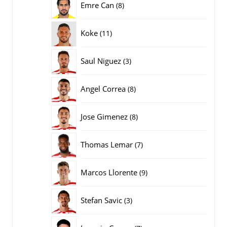
8
Emre Can
8
producten
11
Koke
11
producten
3
Saul Niguez
3
producten
8
Angel Correa
8
producten
8
Jose Gimenez
8
producten
7
Thomas Lemar
7
producten
9
Marcos Llorente
9
producten
3
Stefan Savic
3
producten
7