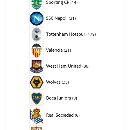
14
Sporting CP
14
producten
31
SSC Napoli
31
producten
179
Tottenham Hotspur
179
producten
21
Valencia
21
producten
36
West Ham United
36
producten
35
Wolves
35
producten
9
Boca Juniors
9
producten
6
Real Sociedad
6
producten