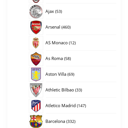
producten
53
Ajax
53
producten
460
Arsenal
460
producten
12
AS Monaco
12
producten
58
As Roma
58
producten
69
Aston Villa
69
producten
33
Athletic Bilbao
33
producten
147
Atletico Madrid
147
producten
332
Barcelona
332