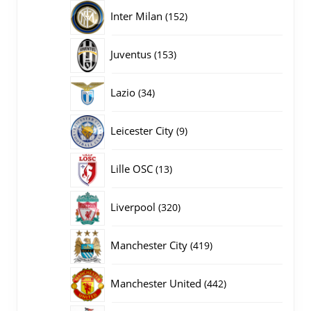
producten
152
Inter Milan
152
producten
153
Juventus
153
producten
34
Lazio
34
producten
9
Leicester City
9
producten
13
Lille OSC
13
producten
320
Liverpool
320
producten
419
Manchester City
419
producten
442
Manchester United
442