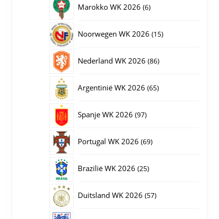
6
Marokko WK 2026
6
producten
15
Noorwegen WK 2026
15
producten
86
Nederland WK 2026
86
producten
65
Argentinië WK 2026
65
producten
97
Spanje WK 2026
97
producten
69
Portugal WK 2026
69
producten
25
Brazilië WK 2026
25
producten
57
Duitsland WK 2026
57
producten