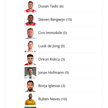
producten
6
Dusan Tadic
6
producten
10
Steven Bergwijn
10
producten
5
Ciro Immobile
5
producten
0
Luuk de Jong
0
producten
3
Orkun Kokcu
3
producten
9
Jonas Hofmann
9
producten
3
Borja Iglesias
3
producten
10
Ruben Neves
10