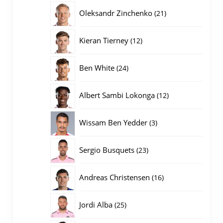
producten
21
Oleksandr Zinchenko
21
producten
12
Kieran Tierney
12
producten
24
Ben White
24
producten
12
Albert Sambi Lokonga
12
producten
3
Wissam Ben Yedder
3
producten
23
Sergio Busquets
23
producten
16
Andreas Christensen
16
producten
25
Jordi Alba
25