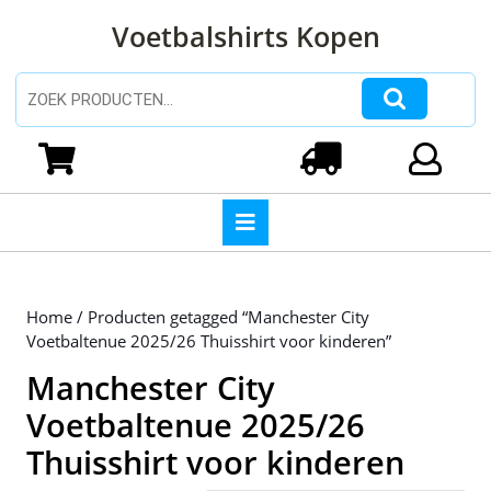
Ga
Voetbalshirts Kopen
naar
de
inhoud
Zoeken naar:
Ga
naar
Winkelwagen
Login
de
inhoud
Open
knop
Home
/ Producten getagged “Manchester City
Voetbaltenue 2025/26 Thuisshirt voor kinderen”
Manchester City
Voetbaltenue 2025/26
Thuisshirt voor kinderen