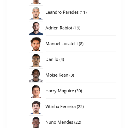
producten
11
Leandro Paredes
11
producten
19
Adrien Rabiot
19
producten
8
Manuel Locatelli
8
producten
4
Danilo
4
producten
3
Moise Kean
3
producten
30
Harry Maguire
30
producten
22
Vitinha Ferreira
22
producten
22
Nuno Mendes
22