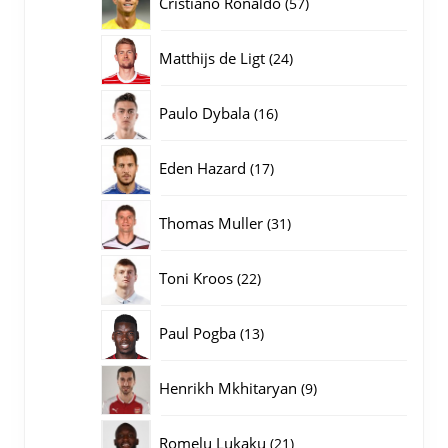
57
Cristiano Ronaldo
57
producten
24
Matthijs de Ligt
24
producten
16
Paulo Dybala
16
producten
17
Eden Hazard
17
producten
31
Thomas Muller
31
producten
22
Toni Kroos
22
producten
13
Paul Pogba
13
producten
9
Henrikh Mkhitaryan
9
producten
21
Romelu Lukaku
21