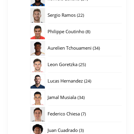
producten
22
Sergio Ramos
22
producten
8
Philippe Coutinho
8
producten
34
Aurelien Tchouameni
34
producten
25
Leon Goretzka
25
producten
24
Lucas Hernandez
24
producten
34
Jamal Musiala
34
producten
7
Federico Chiesa
7
producten
3
Juan Cuadrado
3