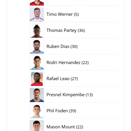
producten
5
Timo Werner
5
producten
36
Thomas Partey
36
producten
30
Ruben Dias
30
producten
22
Rodri Hernandez
22
producten
27
Rafael Leao
27
producten
13
Presnel Kimpembe
13
producten
39
Phil Foden
39
producten
22
Mason Mount
22