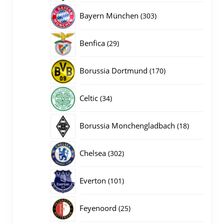
producten
303
Bayern München
303
producten
29
Benfica
29
producten
170
Borussia Dortmund
170
producten
34
Celtic
34
producten
18
Borussia Monchengladbach
18
producten
302
Chelsea
302
producten
101
Everton
101
producten
25
Feyenoord
25