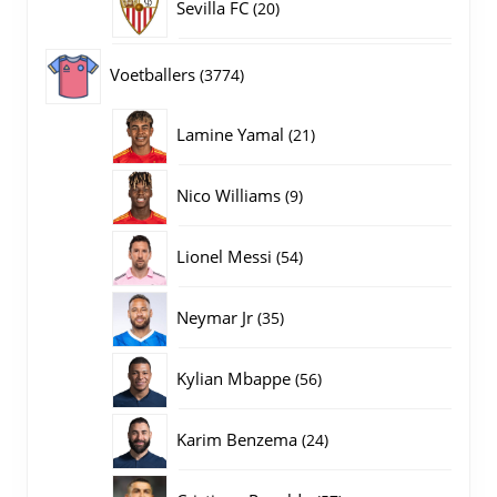
20
Sevilla FC
20
producten
3774
Voetballers
3774
producten
21
Lamine Yamal
21
producten
9
Nico Williams
9
producten
54
Lionel Messi
54
producten
35
Neymar Jr
35
producten
56
Kylian Mbappe
56
producten
24
Karim Benzema
24
producten