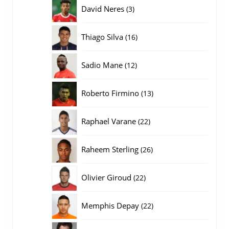
producten
3
David Neres
3
producten
16
Thiago Silva
16
producten
12
Sadio Mane
12
producten
13
Roberto Firmino
13
producten
22
Raphael Varane
22
producten
26
Raheem Sterling
26
producten
22
Olivier Giroud
22
producten
22
Memphis Depay
22
producten