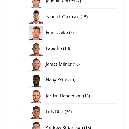
Joaquin Correa
7
producten
15
Yannick Carrasco
15
producten
7
Edin Dzeko
7
producten
13
Fabinho
13
producten
10
James Milner
10
producten
10
Naby Keita
10
producten
16
Jordan Henderson
16
producten
20
Luis Diaz
20
producten
15
Andrew Robertson
15