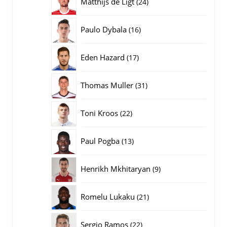
24
Matthijs de Ligt
24
producten
16
Paulo Dybala
16
producten
17
Eden Hazard
17
producten
31
Thomas Muller
31
producten
22
Toni Kroos
22
producten
13
Paul Pogba
13
producten
9
Henrikh Mkhitaryan
9
producten
21
Romelu Lukaku
21
producten
22
Sergio Ramos
22