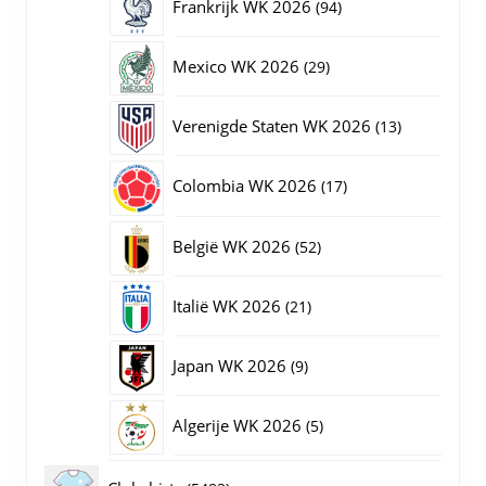
94
Frankrijk WK 2026
94
producten
29
Mexico WK 2026
29
producten
13
Verenigde Staten WK 2026
13
producten
17
Colombia WK 2026
17
producten
52
België WK 2026
52
producten
21
Italië WK 2026
21
producten
9
Japan WK 2026
9
producten
5
Algerije WK 2026
5
producten