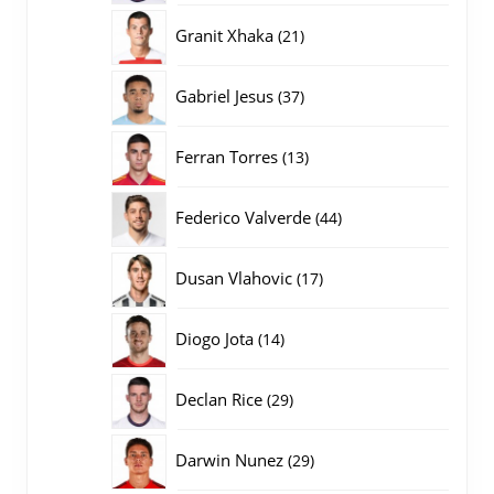
producten
21
Granit Xhaka
21
producten
37
Gabriel Jesus
37
producten
13
Ferran Torres
13
producten
44
Federico Valverde
44
producten
17
Dusan Vlahovic
17
producten
14
Diogo Jota
14
producten
29
Declan Rice
29
producten
29
Darwin Nunez
29