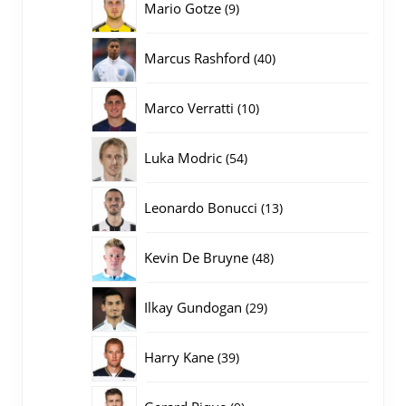
9
Mario Gotze
9
producten
40
Marcus Rashford
40
producten
10
Marco Verratti
10
producten
54
Luka Modric
54
producten
13
Leonardo Bonucci
13
producten
48
Kevin De Bruyne
48
producten
29
Ilkay Gundogan
29
producten
39
Harry Kane
39
producten
9