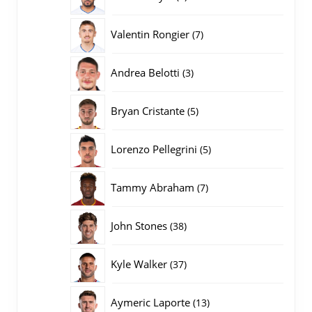
producten
7
Valentin Rongier
7
producten
3
Andrea Belotti
3
producten
5
Bryan Cristante
5
producten
5
Lorenzo Pellegrini
5
producten
7
Tammy Abraham
7
producten
38
John Stones
38
producten
37
Kyle Walker
37
producten
13
Aymeric Laporte
13