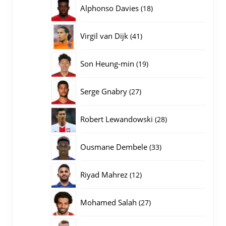
producten
18
Alphonso Davies
18
producten
41
Virgil van Dijk
41
producten
19
Son Heung-min
19
producten
27
Serge Gnabry
27
producten
28
Robert Lewandowski
28
producten
33
Ousmane Dembele
33
producten
12
Riyad Mahrez
12
producten
27
Mohamed Salah
27
producten