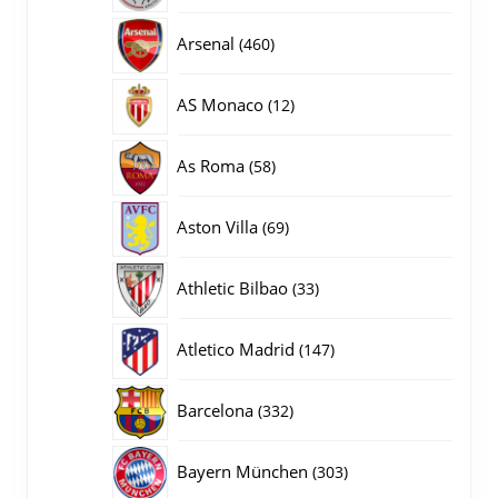
producten
460
Arsenal
460
producten
12
AS Monaco
12
producten
58
As Roma
58
producten
69
Aston Villa
69
producten
33
Athletic Bilbao
33
producten
147
Atletico Madrid
147
producten
332
Barcelona
332
producten
303
Bayern München
303