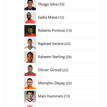
producten
16
Thiago Silva
16
producten
12
Sadio Mane
12
producten
13
Roberto Firmino
13
producten
22
Raphael Varane
22
producten
26
Raheem Sterling
26
producten
22
Olivier Giroud
22
producten
22
Memphis Depay
22
producten
13
Mats Hummels
13
producten