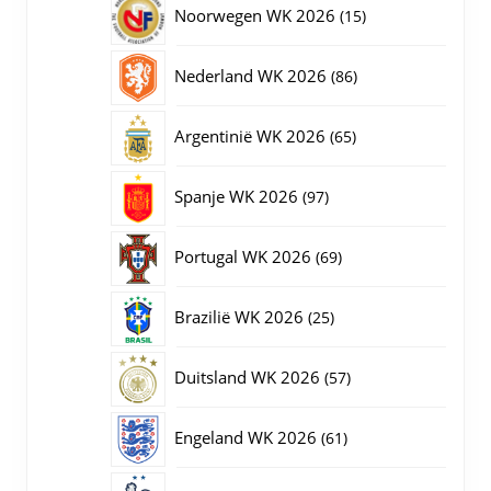
15
Noorwegen WK 2026
15
producten
86
Nederland WK 2026
86
producten
65
Argentinië WK 2026
65
producten
97
Spanje WK 2026
97
producten
69
Portugal WK 2026
69
producten
25
Brazilië WK 2026
25
producten
57
Duitsland WK 2026
57
producten
61
Engeland WK 2026
61
producten