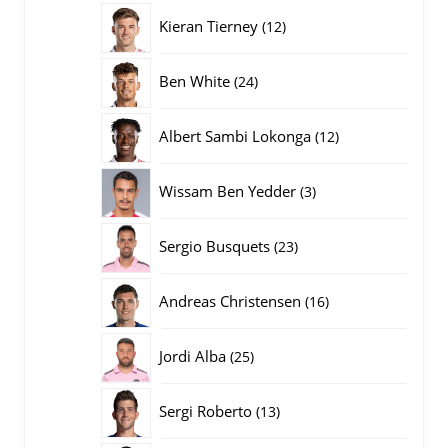
producten
12
Kieran Tierney
12
producten
24
Ben White
24
producten
12
Albert Sambi Lokonga
12
producten
3
Wissam Ben Yedder
3
producten
23
Sergio Busquets
23
producten
16
Andreas Christensen
16
producten
25
Jordi Alba
25
producten
13
Sergi Roberto
13