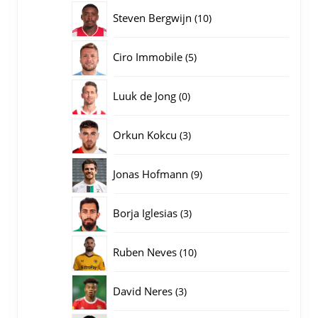
producten
10
Steven Bergwijn
10
producten
5
Ciro Immobile
5
producten
0
Luuk de Jong
0
producten
3
Orkun Kokcu
3
producten
9
Jonas Hofmann
9
producten
3
Borja Iglesias
3
producten
10
Ruben Neves
10
producten
3
David Neres
3