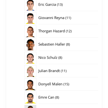
producten
13
Eric Garcia
13
producten
11
Giovanni Reyna
11
producten
12
Thorgan Hazard
12
producten
8
Sebastien Haller
8
producten
8
Nico Schulz
8
producten
11
Julian Brandt
11
producten
15
Donyell Malen
15
producten
8
Emre Can
8
producten