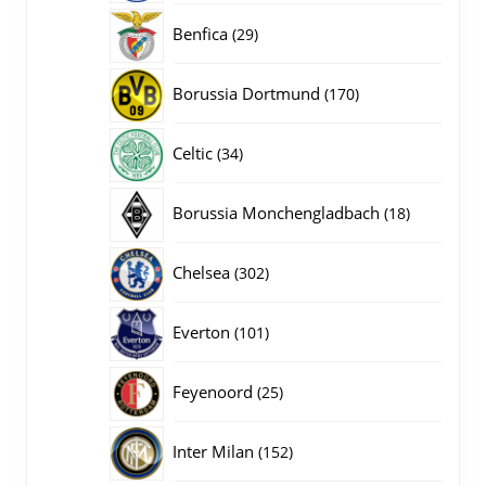
producten
29
Benfica
29
producten
170
Borussia Dortmund
170
producten
34
Celtic
34
producten
18
Borussia Monchengladbach
18
producten
302
Chelsea
302
producten
101
Everton
101
producten
25
Feyenoord
25
producten
152
Inter Milan
152