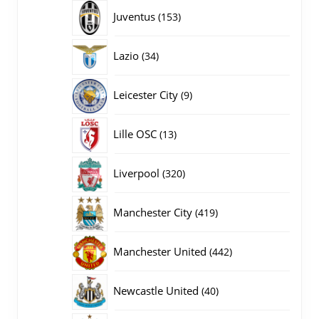
producten
153
Juventus
153
producten
34
Lazio
34
producten
9
Leicester City
9
producten
13
Lille OSC
13
producten
320
Liverpool
320
producten
419
Manchester City
419
producten
442
Manchester United
442
producten
40
Newcastle United
40