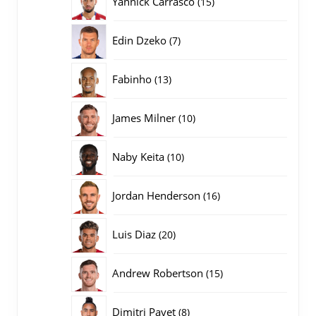
Yannick Carrasco
15
producten
7
Edin Dzeko
7
producten
13
Fabinho
13
producten
10
James Milner
10
producten
10
Naby Keita
10
producten
16
Jordan Henderson
16
producten
20
Luis Diaz
20
producten
15
Andrew Robertson
15
producten
8
Dimitri Payet
8