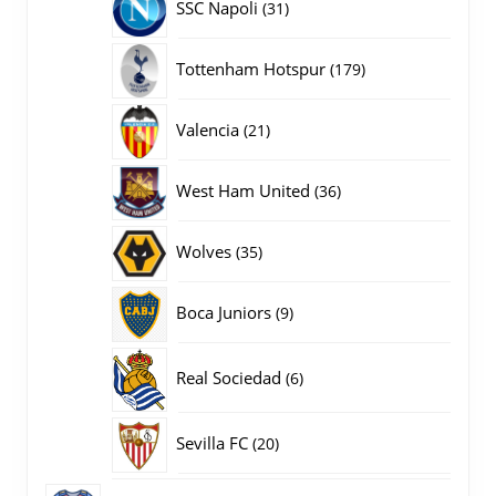
31
SSC Napoli
31
producten
179
Tottenham Hotspur
179
producten
21
Valencia
21
producten
36
West Ham United
36
producten
35
Wolves
35
producten
9
Boca Juniors
9
producten
6
Real Sociedad
6
producten
20
Sevilla FC
20
producten