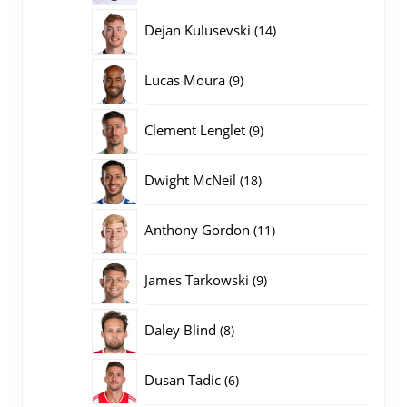
producten
14
Dejan Kulusevski
14
producten
9
Lucas Moura
9
producten
9
Clement Lenglet
9
producten
18
Dwight McNeil
18
producten
11
Anthony Gordon
11
producten
9
James Tarkowski
9
producten
8
Daley Blind
8
producten
6
Dusan Tadic
6