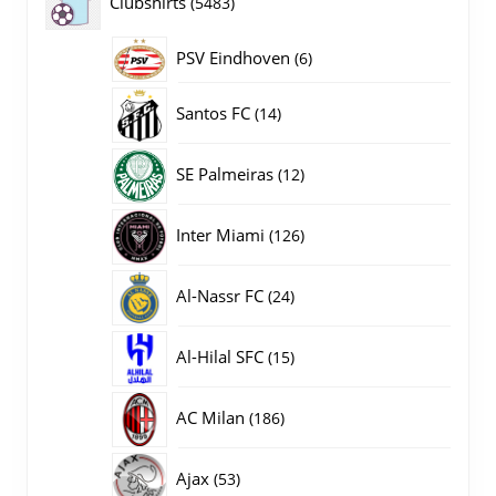
5483
Clubshirts
5483
producten
PSV Eindhoven
6
6
producten
14
Santos FC
14
producten
12
SE Palmeiras
12
producten
126
Inter Miami
126
producten
24
Al-Nassr FC
24
producten
15
Al-Hilal SFC
15
producten
186
AC Milan
186
producten
53
Ajax
53