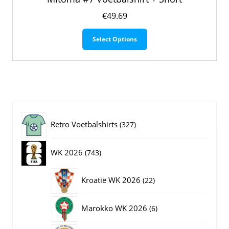
€
49.69
Dit
Select Options
product
heeft
meerdere
variaties.
Deze
optie
kan
gekozen
327
Retro Voetbalshirts
327
worden
op
producten
743
WK 2026
743
de
productpagina
producten
22
Kroatië WK 2026
22
producten
6
Marokko WK 2026
6
producten