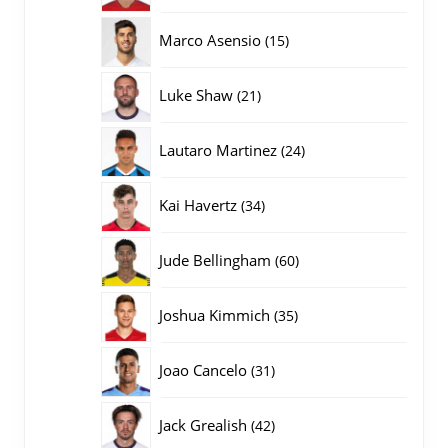
producten
15
Marco Asensio
15
producten
21
Luke Shaw
21
producten
24
Lautaro Martinez
24
producten
34
Kai Havertz
34
producten
60
Jude Bellingham
60
producten
35
Joshua Kimmich
35
producten
31
Joao Cancelo
31
producten
42
Jack Grealish
42