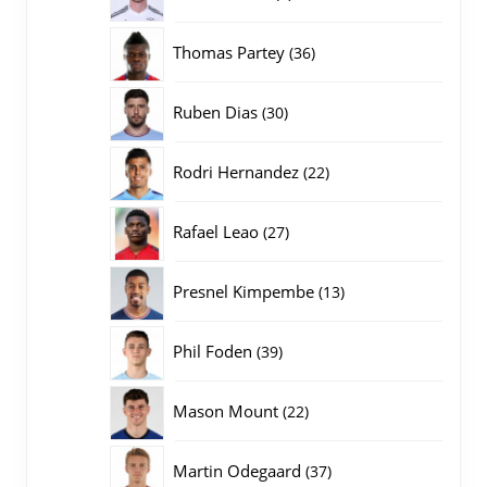
producten
36
Thomas Partey
36
producten
30
Ruben Dias
30
producten
22
Rodri Hernandez
22
producten
27
Rafael Leao
27
producten
13
Presnel Kimpembe
13
producten
39
Phil Foden
39
producten
22
Mason Mount
22
producten
37
Martin Odegaard
37