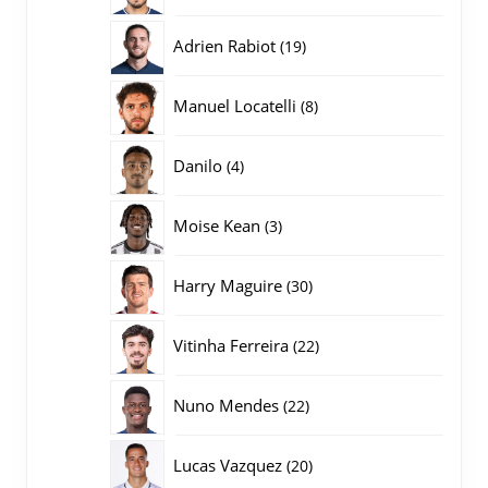
producten
19
Adrien Rabiot
19
producten
8
Manuel Locatelli
8
producten
4
Danilo
4
producten
3
Moise Kean
3
producten
30
Harry Maguire
30
producten
22
Vitinha Ferreira
22
producten
22
Nuno Mendes
22
producten
20
Lucas Vazquez
20