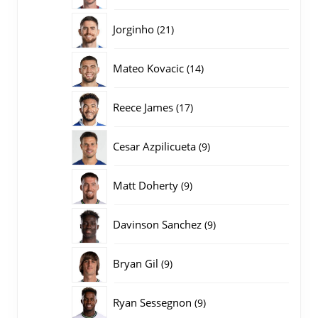
producten
21
Jorginho
21
producten
14
Mateo Kovacic
14
producten
17
Reece James
17
producten
9
Cesar Azpilicueta
9
producten
9
Matt Doherty
9
producten
9
Davinson Sanchez
9
producten
9
Bryan Gil
9
producten
9
Ryan Sessegnon
9