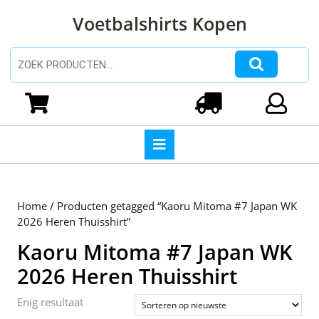
Ga
Voetbalshirts Kopen
naar
de
inhoud
Zoeken naar:
Ga
naar
Winkelwagen
Login
de
inhoud
Open
knop
Home
/ Producten getagged “Kaoru Mitoma #7 Japan WK
2026 Heren Thuisshirt”
Kaoru Mitoma #7 Japan WK
2026 Heren Thuisshirt
Enig resultaat