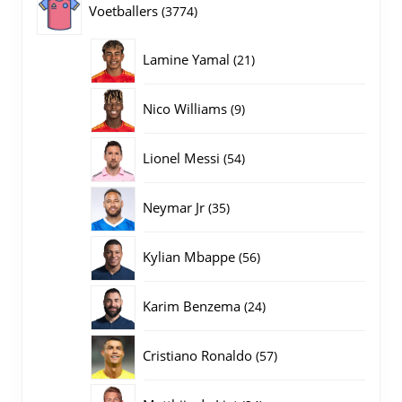
3774
Voetballers
3774
producten
21
Lamine Yamal
21
producten
9
Nico Williams
9
producten
54
Lionel Messi
54
producten
35
Neymar Jr
35
producten
56
Kylian Mbappe
56
producten
24
Karim Benzema
24
producten
57
Cristiano Ronaldo
57
producten