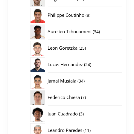
producten
8
Philippe Coutinho
8
producten
34
Aurelien Tchouameni
34
producten
25
Leon Goretzka
25
producten
24
Lucas Hernandez
24
producten
34
Jamal Musiala
34
producten
7
Federico Chiesa
7
producten
3
Juan Cuadrado
3
producten
11
Leandro Paredes
11