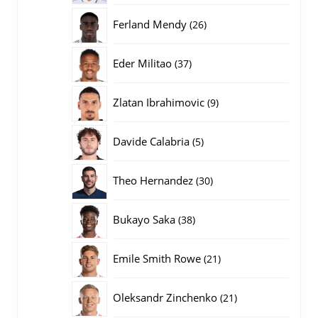
producten
26
Ferland Mendy
26
producten
37
Eder Militao
37
producten
9
Zlatan Ibrahimovic
9
producten
5
Davide Calabria
5
producten
30
Theo Hernandez
30
producten
38
Bukayo Saka
38
producten
21
Emile Smith Rowe
21
producten
21
Oleksandr Zinchenko
21