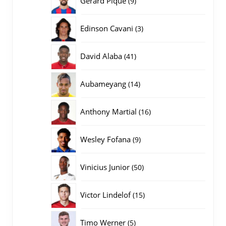
Gerard Pique
9
producten
3
Edinson Cavani
3
producten
41
David Alaba
41
producten
14
Aubameyang
14
producten
16
Anthony Martial
16
producten
9
Wesley Fofana
9
producten
50
Vinicius Junior
50
producten
15
Victor Lindelof
15
producten
5
Timo Werner
5