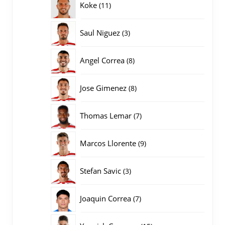
11
Koke
11
producten
3
Saul Niguez
3
producten
8
Angel Correa
8
producten
8
Jose Gimenez
8
producten
7
Thomas Lemar
7
producten
9
Marcos Llorente
9
producten
3
Stefan Savic
3
producten
7
Joaquin Correa
7
producten
15