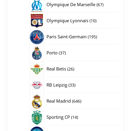
producten
67
Olympique De Marseille
67
producten
10
Olympique Lyonnais
10
producten
195
Paris Saint-Germain
195
producten
37
Porto
37
producten
26
Real Betis
26
producten
33
RB Leipzig
33
producten
646
Real Madrid
646
producten
14
Sporting CP
14
producten