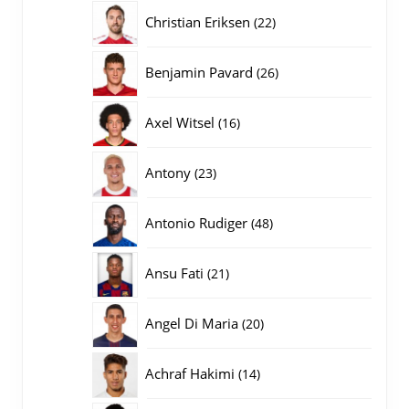
producten
22
Christian Eriksen
22
producten
26
Benjamin Pavard
26
producten
16
Axel Witsel
16
producten
23
Antony
23
producten
48
Antonio Rudiger
48
producten
21
Ansu Fati
21
producten
20
Angel Di Maria
20
producten
14
Achraf Hakimi
14