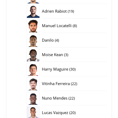
producten
19
Adrien Rabiot
19
producten
8
Manuel Locatelli
8
producten
4
Danilo
4
producten
3
Moise Kean
3
producten
30
Harry Maguire
30
producten
22
Vitinha Ferreira
22
producten
22
Nuno Mendes
22
producten
20
Lucas Vazquez
20