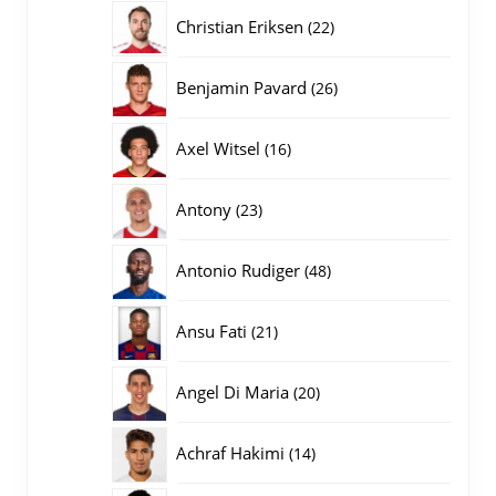
producten
22
Christian Eriksen
22
producten
26
Benjamin Pavard
26
producten
16
Axel Witsel
16
producten
23
Antony
23
producten
48
Antonio Rudiger
48
producten
21
Ansu Fati
21
producten
20
Angel Di Maria
20
producten
14
Achraf Hakimi
14