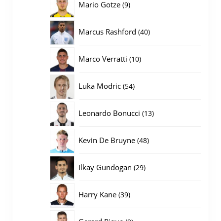
9
Mario Gotze
9
producten
40
Marcus Rashford
40
producten
10
Marco Verratti
10
producten
54
Luka Modric
54
producten
13
Leonardo Bonucci
13
producten
48
Kevin De Bruyne
48
producten
29
Ilkay Gundogan
29
producten
39
Harry Kane
39
producten
9