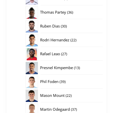
producten
36
Thomas Partey
36
producten
30
Ruben Dias
30
producten
22
Rodri Hernandez
22
producten
27
Rafael Leao
27
producten
13
Presnel Kimpembe
13
producten
39
Phil Foden
39
producten
22
Mason Mount
22
producten
37
Martin Odegaard
37