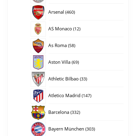
producten
460
Arsenal
460
producten
12
AS Monaco
12
producten
58
As Roma
58
producten
69
Aston Villa
69
producten
33
Athletic Bilbao
33
producten
147
Atletico Madrid
147
producten
332
Barcelona
332
producten
303
Bayern München
303