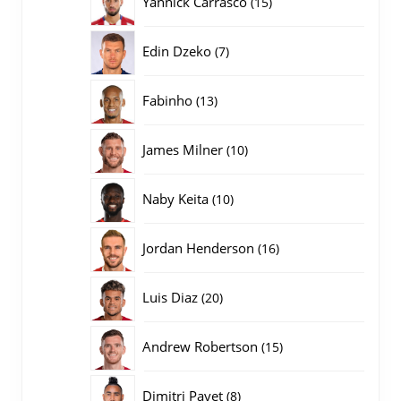
Yannick Carrasco
15
producten
7
Edin Dzeko
7
producten
13
Fabinho
13
producten
10
James Milner
10
producten
10
Naby Keita
10
producten
16
Jordan Henderson
16
producten
20
Luis Diaz
20
producten
15
Andrew Robertson
15
producten
8
Dimitri Payet
8