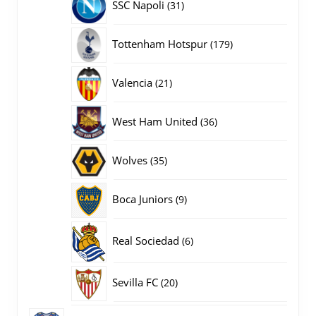
31
SSC Napoli
31
producten
179
Tottenham Hotspur
179
producten
21
Valencia
21
producten
36
West Ham United
36
producten
35
Wolves
35
producten
9
Boca Juniors
9
producten
6
Real Sociedad
6
producten
20
Sevilla FC
20
producten