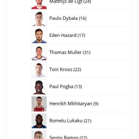
24
Matthijs de Ligt
24
producten
16
Paulo Dybala
16
producten
17
Eden Hazard
17
producten
31
Thomas Muller
31
producten
22
Toni Kroos
22
producten
13
Paul Pogba
13
producten
9
Henrikh Mkhitaryan
9
producten
21
Romelu Lukaku
21
producten
22
Sergio Ramos
22