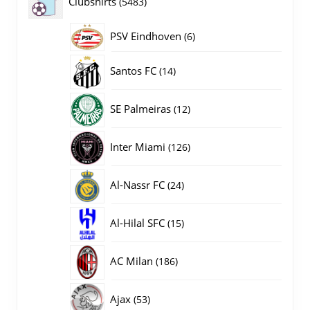
5483
Clubshirts
5483
producten
PSV Eindhoven
6
6
producten
14
Santos FC
14
producten
12
SE Palmeiras
12
producten
126
Inter Miami
126
producten
24
Al-Nassr FC
24
producten
15
Al-Hilal SFC
15
producten
186
AC Milan
186
producten
53
Ajax
53