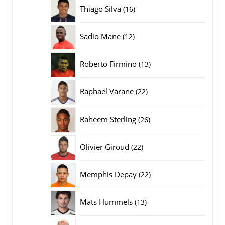
producten
16
Thiago Silva
16
producten
12
Sadio Mane
12
producten
13
Roberto Firmino
13
producten
22
Raphael Varane
22
producten
26
Raheem Sterling
26
producten
22
Olivier Giroud
22
producten
22
Memphis Depay
22
producten
13
Mats Hummels
13
producten