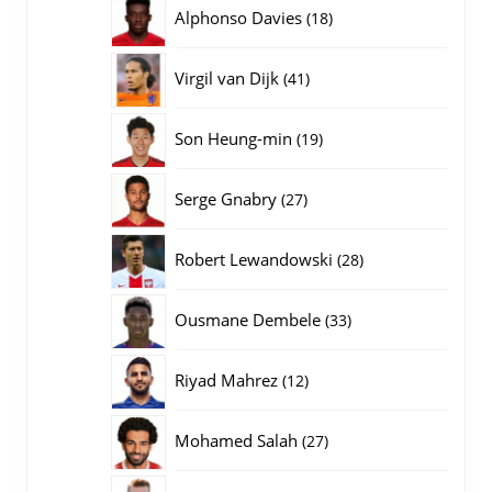
producten
18
Alphonso Davies
18
producten
41
Virgil van Dijk
41
producten
19
Son Heung-min
19
producten
27
Serge Gnabry
27
producten
28
Robert Lewandowski
28
producten
33
Ousmane Dembele
33
producten
12
Riyad Mahrez
12
producten
27
Mohamed Salah
27
producten