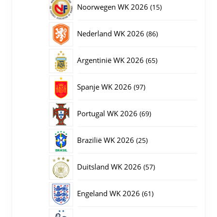
15
Noorwegen WK 2026
15
producten
86
Nederland WK 2026
86
producten
65
Argentinië WK 2026
65
producten
97
Spanje WK 2026
97
producten
69
Portugal WK 2026
69
producten
25
Brazilië WK 2026
25
producten
57
Duitsland WK 2026
57
producten
61
Engeland WK 2026
61
producten