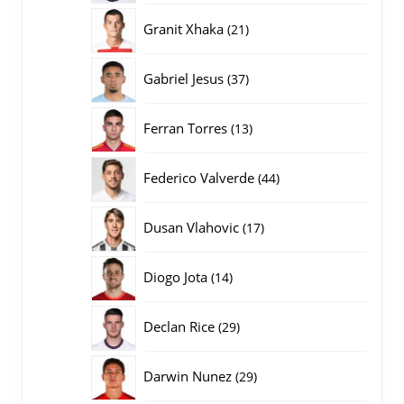
producten
21
Granit Xhaka
21
producten
37
Gabriel Jesus
37
producten
13
Ferran Torres
13
producten
44
Federico Valverde
44
producten
17
Dusan Vlahovic
17
producten
14
Diogo Jota
14
producten
29
Declan Rice
29
producten
29
Darwin Nunez
29