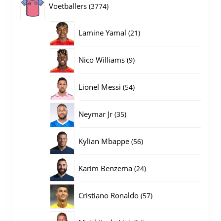
3774
Voetballers
3774
producten
21
Lamine Yamal
21
producten
9
Nico Williams
9
producten
54
Lionel Messi
54
producten
35
Neymar Jr
35
producten
56
Kylian Mbappe
56
producten
24
Karim Benzema
24
producten
57
Cristiano Ronaldo
57
producten