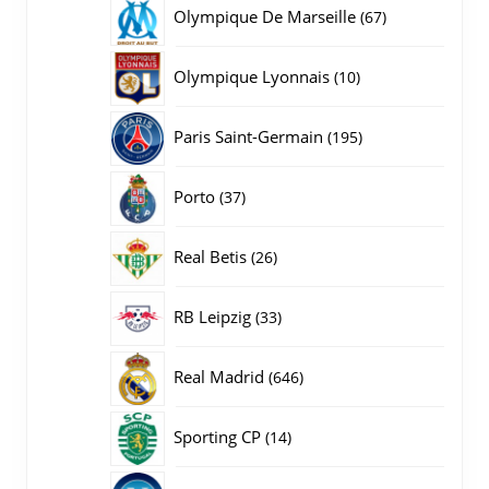
producten
67
Olympique De Marseille
67
producten
10
Olympique Lyonnais
10
producten
195
Paris Saint-Germain
195
producten
37
Porto
37
producten
26
Real Betis
26
producten
33
RB Leipzig
33
producten
646
Real Madrid
646
producten
14
Sporting CP
14
producten