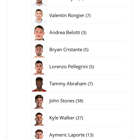
producten
7
Valentin Rongier
7
producten
3
Andrea Belotti
3
producten
5
Bryan Cristante
5
producten
5
Lorenzo Pellegrini
5
producten
7
Tammy Abraham
7
producten
38
John Stones
38
producten
37
Kyle Walker
37
producten
13
Aymeric Laporte
13