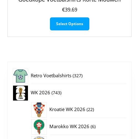
€
39.69
Dit
Select Options
product
heeft
meerdere
variaties.
Deze
optie
kan
gekozen
327
Retro Voetbalshirts
327
worden
op
producten
743
WK 2026
743
de
productpagina
producten
22
Kroatië WK 2026
22
producten
6
Marokko WK 2026
6
producten