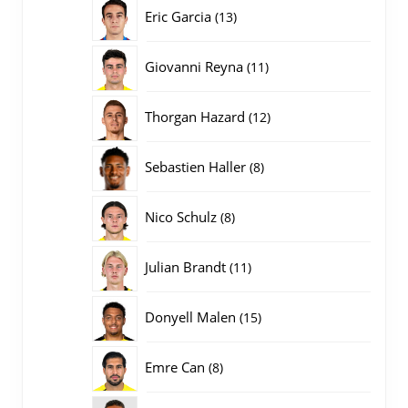
producten
13
Eric Garcia
13
producten
11
Giovanni Reyna
11
producten
12
Thorgan Hazard
12
producten
8
Sebastien Haller
8
producten
8
Nico Schulz
8
producten
11
Julian Brandt
11
producten
15
Donyell Malen
15
producten
8
Emre Can
8
producten