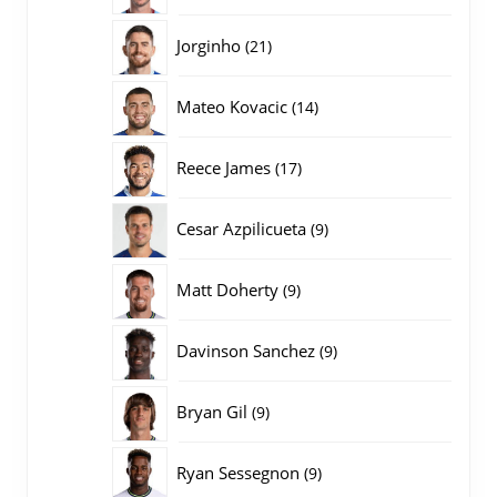
producten
21
Jorginho
21
producten
14
Mateo Kovacic
14
producten
17
Reece James
17
producten
9
Cesar Azpilicueta
9
producten
9
Matt Doherty
9
producten
9
Davinson Sanchez
9
producten
9
Bryan Gil
9
producten
9
Ryan Sessegnon
9