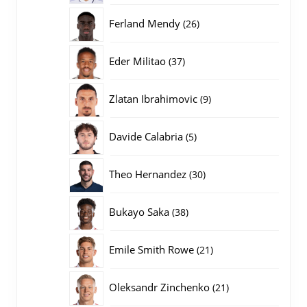
producten
26
Ferland Mendy
26
producten
37
Eder Militao
37
producten
9
Zlatan Ibrahimovic
9
producten
5
Davide Calabria
5
producten
30
Theo Hernandez
30
producten
38
Bukayo Saka
38
producten
21
Emile Smith Rowe
21
producten
21
Oleksandr Zinchenko
21