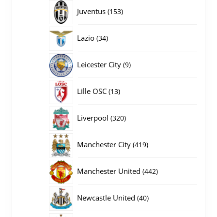
producten
153
Juventus
153
producten
34
Lazio
34
producten
9
Leicester City
9
producten
13
Lille OSC
13
producten
320
Liverpool
320
producten
419
Manchester City
419
producten
442
Manchester United
442
producten
40
Newcastle United
40