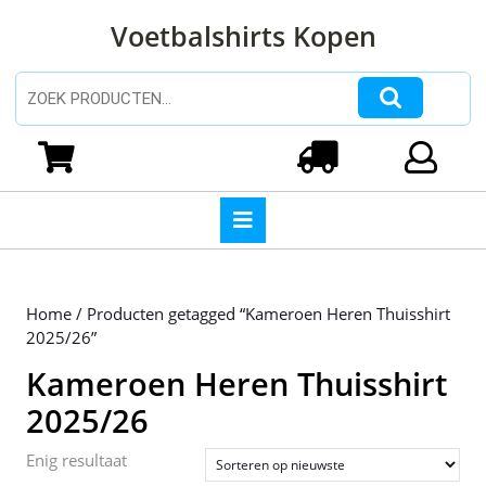
Ga
Voetbalshirts Kopen
naar
de
inhoud
Zoeken naar:
Ga
naar
Winkelwagen
Login
de
inhoud
Open
knop
Home
/ Producten getagged “Kameroen Heren Thuisshirt
2025/26”
Kameroen Heren Thuisshirt
2025/26
Enig resultaat