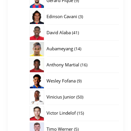
Gerard Pique
9
producten
3
Edinson Cavani
3
producten
41
David Alaba
41
producten
14
Aubameyang
14
producten
16
Anthony Martial
16
producten
9
Wesley Fofana
9
producten
50
Vinicius Junior
50
producten
15
Victor Lindelof
15
producten
5
Timo Werner
5