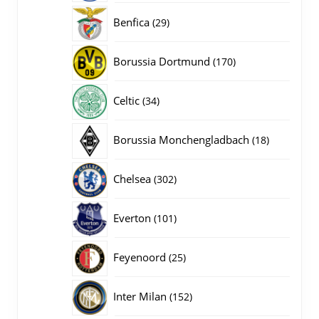
producten
29
Benfica
29
producten
170
Borussia Dortmund
170
producten
34
Celtic
34
producten
18
Borussia Monchengladbach
18
producten
302
Chelsea
302
producten
101
Everton
101
producten
25
Feyenoord
25
producten
152
Inter Milan
152