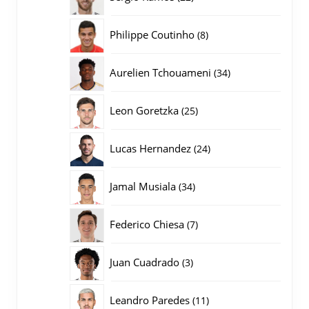
producten
8
Philippe Coutinho
8
producten
34
Aurelien Tchouameni
34
producten
25
Leon Goretzka
25
producten
24
Lucas Hernandez
24
producten
34
Jamal Musiala
34
producten
7
Federico Chiesa
7
producten
3
Juan Cuadrado
3
producten
11
Leandro Paredes
11