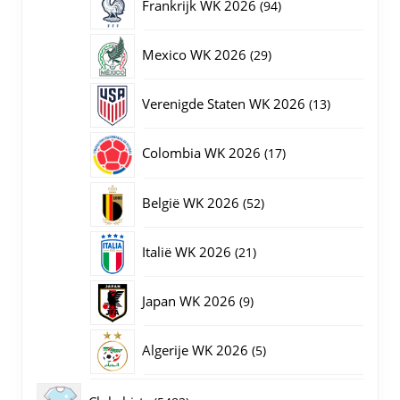
94
Frankrijk WK 2026
94
producten
29
Mexico WK 2026
29
producten
13
Verenigde Staten WK 2026
13
producten
17
Colombia WK 2026
17
producten
52
België WK 2026
52
producten
21
Italië WK 2026
21
producten
9
Japan WK 2026
9
producten
5
Algerije WK 2026
5
producten