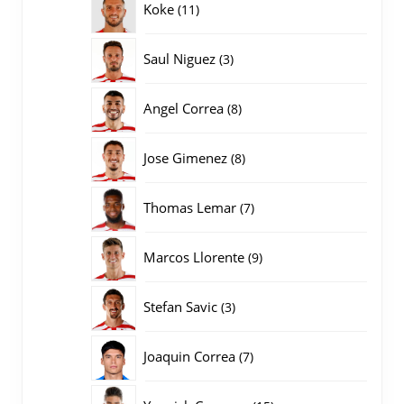
11
Koke
11
producten
3
Saul Niguez
3
producten
8
Angel Correa
8
producten
8
Jose Gimenez
8
producten
7
Thomas Lemar
7
producten
9
Marcos Llorente
9
producten
3
Stefan Savic
3
producten
7
Joaquin Correa
7
producten
15