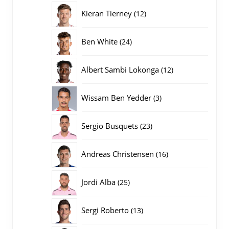
producten
12
Kieran Tierney
12
producten
24
Ben White
24
producten
12
Albert Sambi Lokonga
12
producten
3
Wissam Ben Yedder
3
producten
23
Sergio Busquets
23
producten
16
Andreas Christensen
16
producten
25
Jordi Alba
25
producten
13
Sergi Roberto
13