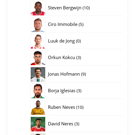
producten
10
Steven Bergwijn
10
producten
5
Ciro Immobile
5
producten
0
Luuk de Jong
0
producten
3
Orkun Kokcu
3
producten
9
Jonas Hofmann
9
producten
3
Borja Iglesias
3
producten
10
Ruben Neves
10
producten
3
David Neres
3