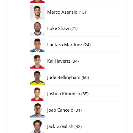
producten
15
Marco Asensio
15
producten
21
Luke Shaw
21
producten
24
Lautaro Martinez
24
producten
34
Kai Havertz
34
producten
60
Jude Bellingham
60
producten
35
Joshua Kimmich
35
producten
31
Joao Cancelo
31
producten
42
Jack Grealish
42