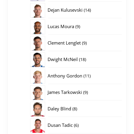
producten
14
Dejan Kulusevski
14
producten
9
Lucas Moura
9
producten
9
Clement Lenglet
9
producten
18
Dwight McNeil
18
producten
11
Anthony Gordon
11
producten
9
James Tarkowski
9
producten
8
Daley Blind
8
producten
6
Dusan Tadic
6