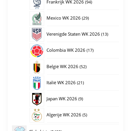
94
Frankrijk WK 2026
94
producten
29
Mexico WK 2026
29
producten
13
Verenigde Staten WK 2026
13
producten
17
Colombia WK 2026
17
producten
52
België WK 2026
52
producten
21
Italië WK 2026
21
producten
9
Japan WK 2026
9
producten
5
Algerije WK 2026
5
producten