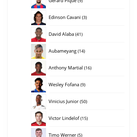
Gerard Pique
9
producten
3
Edinson Cavani
3
producten
41
David Alaba
41
producten
14
Aubameyang
14
producten
16
Anthony Martial
16
producten
9
Wesley Fofana
9
producten
50
Vinicius Junior
50
producten
15
Victor Lindelof
15
producten
5
Timo Werner
5