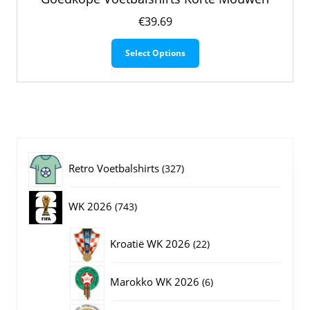
€
39.69
Dit
Select Options
product
heeft
meerdere
variaties.
Deze
optie
kan
gekozen
327
Retro Voetbalshirts
327
worden
op
producten
743
WK 2026
743
de
productpagina
producten
22
Kroatië WK 2026
22
producten
6
Marokko WK 2026
6
producten