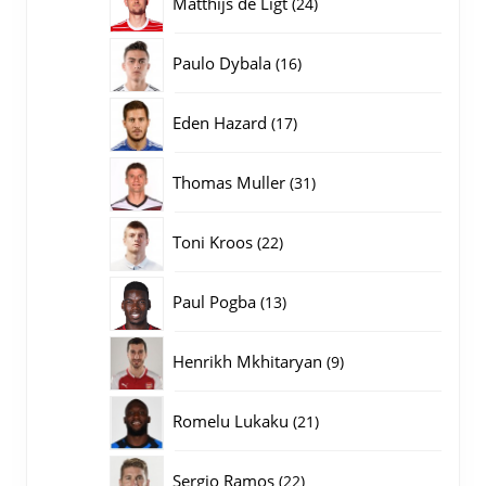
24
Matthijs de Ligt
24
producten
16
Paulo Dybala
16
producten
17
Eden Hazard
17
producten
31
Thomas Muller
31
producten
22
Toni Kroos
22
producten
13
Paul Pogba
13
producten
9
Henrikh Mkhitaryan
9
producten
21
Romelu Lukaku
21
producten
22
Sergio Ramos
22