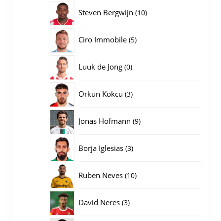
producten
10
Steven Bergwijn
10
producten
5
Ciro Immobile
5
producten
0
Luuk de Jong
0
producten
3
Orkun Kokcu
3
producten
9
Jonas Hofmann
9
producten
3
Borja Iglesias
3
producten
10
Ruben Neves
10
producten
3
David Neres
3