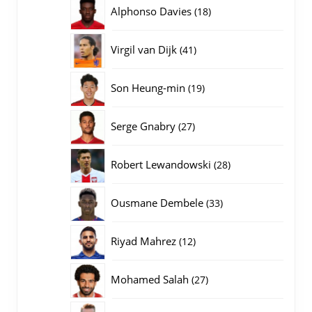
producten
18
Alphonso Davies
18
producten
41
Virgil van Dijk
41
producten
19
Son Heung-min
19
producten
27
Serge Gnabry
27
producten
28
Robert Lewandowski
28
producten
33
Ousmane Dembele
33
producten
12
Riyad Mahrez
12
producten
27
Mohamed Salah
27
producten