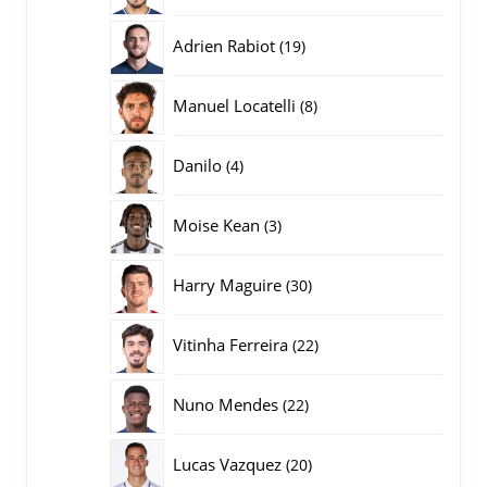
producten
19
Adrien Rabiot
19
producten
8
Manuel Locatelli
8
producten
4
Danilo
4
producten
3
Moise Kean
3
producten
30
Harry Maguire
30
producten
22
Vitinha Ferreira
22
producten
22
Nuno Mendes
22
producten
20
Lucas Vazquez
20