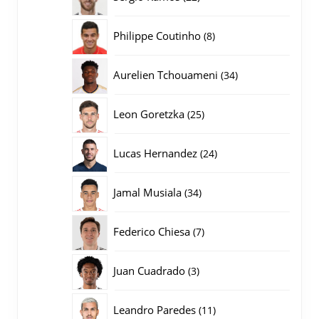
producten
8
Philippe Coutinho
8
producten
34
Aurelien Tchouameni
34
producten
25
Leon Goretzka
25
producten
24
Lucas Hernandez
24
producten
34
Jamal Musiala
34
producten
7
Federico Chiesa
7
producten
3
Juan Cuadrado
3
producten
11
Leandro Paredes
11