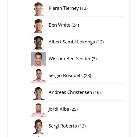
producten
12
Kieran Tierney
12
producten
24
Ben White
24
producten
12
Albert Sambi Lokonga
12
producten
3
Wissam Ben Yedder
3
producten
23
Sergio Busquets
23
producten
16
Andreas Christensen
16
producten
25
Jordi Alba
25
producten
13
Sergi Roberto
13