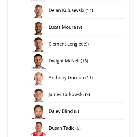
producten
14
Dejan Kulusevski
14
producten
9
Lucas Moura
9
producten
9
Clement Lenglet
9
producten
18
Dwight McNeil
18
producten
11
Anthony Gordon
11
producten
9
James Tarkowski
9
producten
8
Daley Blind
8
producten
6
Dusan Tadic
6