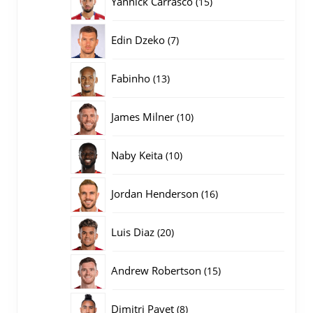
Yannick Carrasco
15
producten
7
Edin Dzeko
7
producten
13
Fabinho
13
producten
10
James Milner
10
producten
10
Naby Keita
10
producten
16
Jordan Henderson
16
producten
20
Luis Diaz
20
producten
15
Andrew Robertson
15
producten
8
Dimitri Payet
8