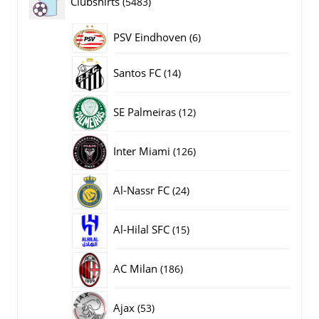
5483
Clubshirts
5483
producten
PSV Eindhoven
6
6
producten
14
Santos FC
14
producten
12
SE Palmeiras
12
producten
126
Inter Miami
126
producten
24
Al-Nassr FC
24
producten
15
Al-Hilal SFC
15
producten
186
AC Milan
186
producten
53
Ajax
53