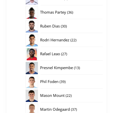
producten
36
Thomas Partey
36
producten
30
Ruben Dias
30
producten
22
Rodri Hernandez
22
producten
27
Rafael Leao
27
producten
13
Presnel Kimpembe
13
producten
39
Phil Foden
39
producten
22
Mason Mount
22
producten
37
Martin Odegaard
37