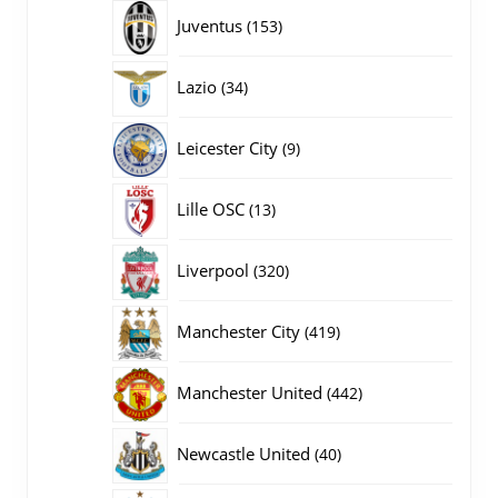
producten
153
Juventus
153
producten
34
Lazio
34
producten
9
Leicester City
9
producten
13
Lille OSC
13
producten
320
Liverpool
320
producten
419
Manchester City
419
producten
442
Manchester United
442
producten
40
Newcastle United
40