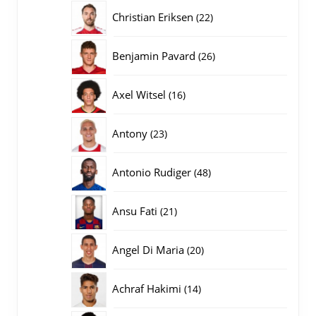
producten
22
Christian Eriksen
22
producten
26
Benjamin Pavard
26
producten
16
Axel Witsel
16
producten
23
Antony
23
producten
48
Antonio Rudiger
48
producten
21
Ansu Fati
21
producten
20
Angel Di Maria
20
producten
14
Achraf Hakimi
14