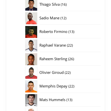
producten
16
Thiago Silva
16
producten
12
Sadio Mane
12
producten
13
Roberto Firmino
13
producten
22
Raphael Varane
22
producten
26
Raheem Sterling
26
producten
22
Olivier Giroud
22
producten
22
Memphis Depay
22
producten
13
Mats Hummels
13
producten