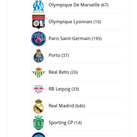
producten
67
Olympique De Marseille
67
producten
10
Olympique Lyonnais
10
producten
195
Paris Saint-Germain
195
producten
37
Porto
37
producten
26
Real Betis
26
producten
33
RB Leipzig
33
producten
646
Real Madrid
646
producten
14
Sporting CP
14
producten