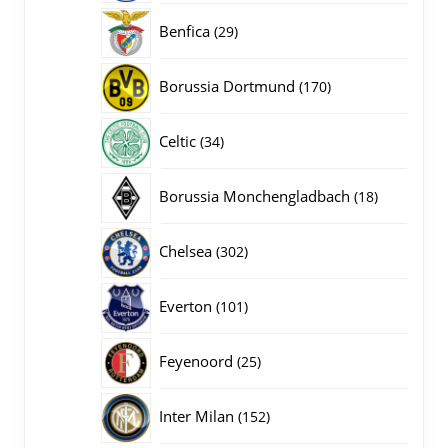
producten
29
Benfica
29
producten
170
Borussia Dortmund
170
producten
34
Celtic
34
producten
18
Borussia Monchengladbach
18
producten
302
Chelsea
302
producten
101
Everton
101
producten
25
Feyenoord
25
producten
152
Inter Milan
152