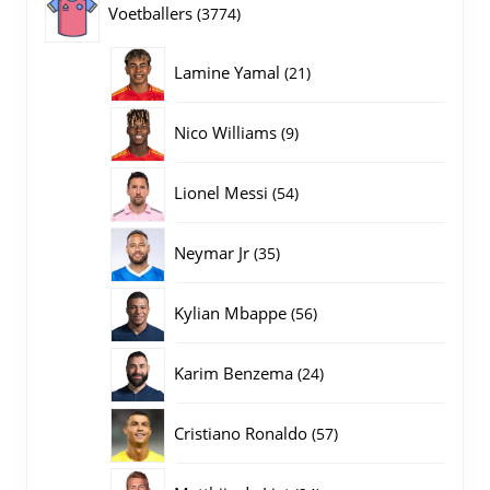
3774
Voetballers
3774
producten
21
Lamine Yamal
21
producten
9
Nico Williams
9
producten
54
Lionel Messi
54
producten
35
Neymar Jr
35
producten
56
Kylian Mbappe
56
producten
24
Karim Benzema
24
producten
57
Cristiano Ronaldo
57
producten