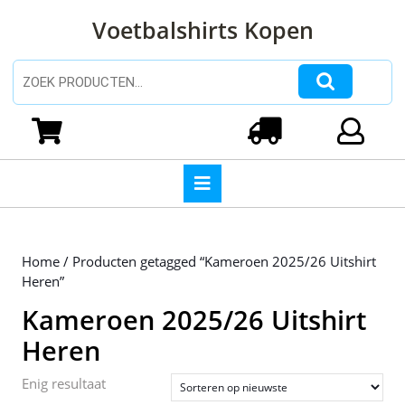
Ga
Voetbalshirts Kopen
naar
de
inhoud
Zoeken naar:
Ga
naar
Winkelwagen
Login
de
inhoud
Open
knop
Home
/ Producten getagged “Kameroen 2025/26 Uitshirt
Heren”
Kameroen 2025/26 Uitshirt
Heren
Enig resultaat