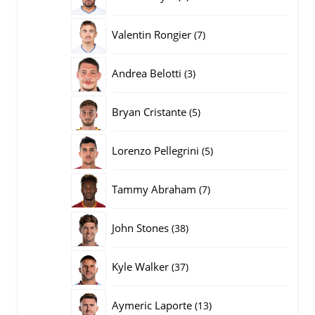
producten
7
Valentin Rongier
7
producten
3
Andrea Belotti
3
producten
5
Bryan Cristante
5
producten
5
Lorenzo Pellegrini
5
producten
7
Tammy Abraham
7
producten
38
John Stones
38
producten
37
Kyle Walker
37
producten
13
Aymeric Laporte
13