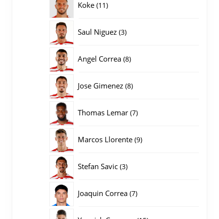
11
Koke
11
producten
3
Saul Niguez
3
producten
8
Angel Correa
8
producten
8
Jose Gimenez
8
producten
7
Thomas Lemar
7
producten
9
Marcos Llorente
9
producten
3
Stefan Savic
3
producten
7
Joaquin Correa
7
producten
15