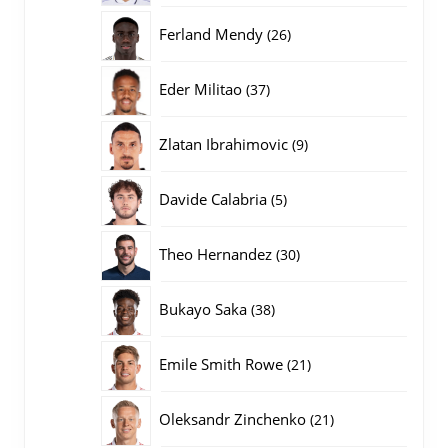
producten
26
Ferland Mendy
26
producten
37
Eder Militao
37
producten
9
Zlatan Ibrahimovic
9
producten
5
Davide Calabria
5
producten
30
Theo Hernandez
30
producten
38
Bukayo Saka
38
producten
21
Emile Smith Rowe
21
producten
21
Oleksandr Zinchenko
21