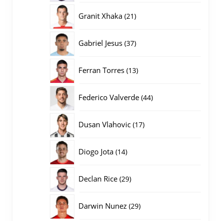
producten
21
Granit Xhaka
21
producten
37
Gabriel Jesus
37
producten
13
Ferran Torres
13
producten
44
Federico Valverde
44
producten
17
Dusan Vlahovic
17
producten
14
Diogo Jota
14
producten
29
Declan Rice
29
producten
29
Darwin Nunez
29