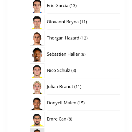
producten
13
Eric Garcia
13
producten
11
Giovanni Reyna
11
producten
12
Thorgan Hazard
12
producten
8
Sebastien Haller
8
producten
8
Nico Schulz
8
producten
11
Julian Brandt
11
producten
15
Donyell Malen
15
producten
8
Emre Can
8
producten