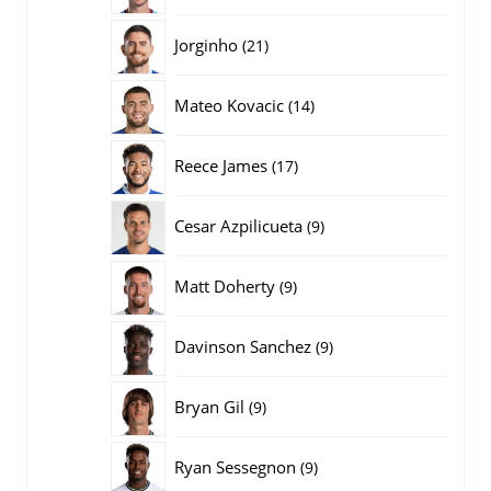
producten
21
Jorginho
21
producten
14
Mateo Kovacic
14
producten
17
Reece James
17
producten
9
Cesar Azpilicueta
9
producten
9
Matt Doherty
9
producten
9
Davinson Sanchez
9
producten
9
Bryan Gil
9
producten
9
Ryan Sessegnon
9