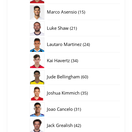
producten
15
Marco Asensio
15
producten
21
Luke Shaw
21
producten
24
Lautaro Martinez
24
producten
34
Kai Havertz
34
producten
60
Jude Bellingham
60
producten
35
Joshua Kimmich
35
producten
31
Joao Cancelo
31
producten
42
Jack Grealish
42