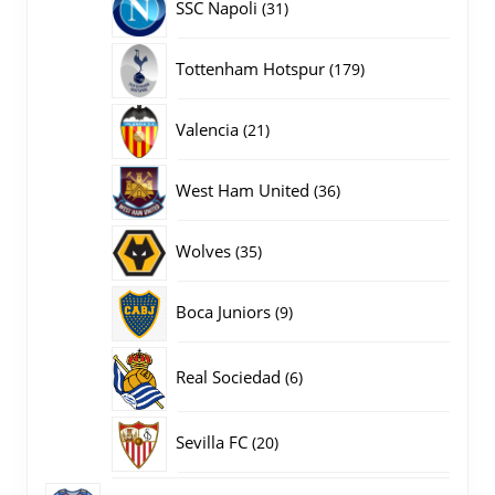
31
SSC Napoli
31
producten
179
Tottenham Hotspur
179
producten
21
Valencia
21
producten
36
West Ham United
36
producten
35
Wolves
35
producten
9
Boca Juniors
9
producten
6
Real Sociedad
6
producten
20
Sevilla FC
20
producten