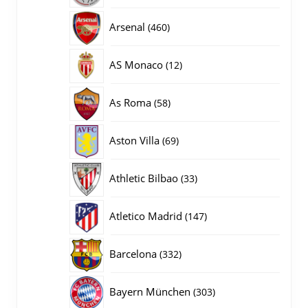
producten
460
Arsenal
460
producten
12
AS Monaco
12
producten
58
As Roma
58
producten
69
Aston Villa
69
producten
33
Athletic Bilbao
33
producten
147
Atletico Madrid
147
producten
332
Barcelona
332
producten
303
Bayern München
303