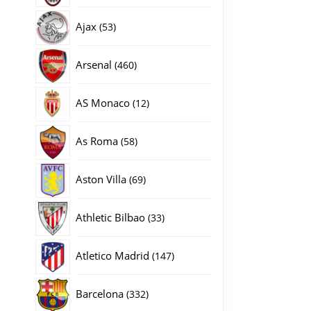
producten
53
Ajax
53
producten
460
Arsenal
460
producten
12
AS Monaco
12
producten
58
As Roma
58
producten
69
Aston Villa
69
producten
33
Athletic Bilbao
33
producten
147
Atletico Madrid
147
producten
332
Barcelona
332