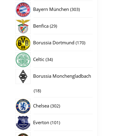
producten
303
Bayern München
303
producten
29
Benfica
29
producten
170
Borussia Dortmund
170
producten
34
Celtic
34
producten
Borussia Monchengladbach
18
18
producten
302
Chelsea
302
producten
101
Everton
101
producten