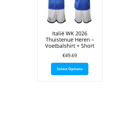
Italië WK 2026
Thuistenue Heren –
Voetbalshirt + Short
€
49.69
Dit
Select Options
product
heeft
meerdere
variaties.
Deze
optie
kan
gekozen
worden
op