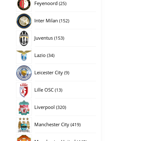
25
Feyenoord
25
producten
152
Inter Milan
152
producten
153
Juventus
153
producten
34
Lazio
34
producten
9
Leicester City
9
producten
13
Lille OSC
13
producten
320
Liverpool
320
producten
419
Manchester City
419
producten
442