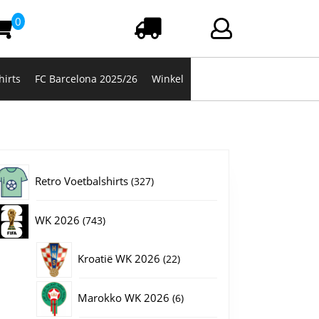
0
Winkelwagen
Login/registrere
hirts
FC Barcelona 2025/26
Winkel
327
Retro Voetbalshirts
327
producten
743
WK 2026
743
producten
22
Kroatië WK 2026
22
producten
6
Marokko WK 2026
6