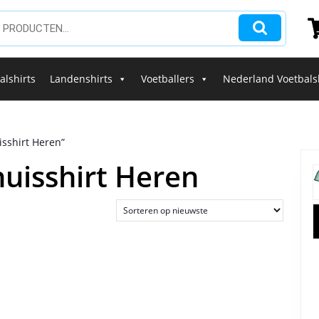
alshirts
Landenshirts
Voetballers
Nederland Voetbals
isshirt Heren”
huisshirt Heren