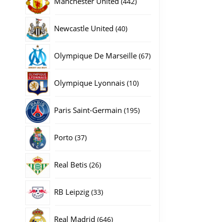
Manchester United
442
producten
40
Newcastle United
40
producten
67
Olympique De Marseille
67
producten
10
Olympique Lyonnais
10
producten
195
Paris Saint-Germain
195
producten
37
Porto
37
producten
26
Real Betis
26
producten
33
RB Leipzig
33
producten
646
Real Madrid
646