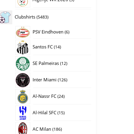
producten
5483
Clubshirts
5483
producten
PSV Eindhoven
6
6
producten
14
Santos FC
14
producten
12
SE Palmeiras
12
producten
126
Inter Miami
126
producten
24
Al-Nassr FC
24
producten
15
Al-Hilal SFC
15
producten
186
AC Milan
186