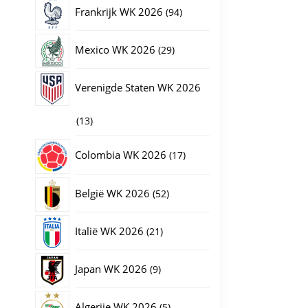
producten
94
Frankrijk WK 2026
94
producten
29
Mexico WK 2026
29
producten
Verenigde Staten WK 2026
13
13
producten
17
Colombia WK 2026
17
producten
52
België WK 2026
52
producten
21
Italië WK 2026
21
producten
9
Japan WK 2026
9
producten
5
Algerije WK 2026
5