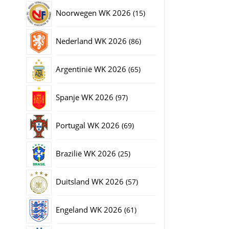
producten
15
Noorwegen WK 2026
15
producten
86
Nederland WK 2026
86
producten
65
Argentinië WK 2026
65
producten
97
Spanje WK 2026
97
producten
69
Portugal WK 2026
69
producten
25
Brazilië WK 2026
25
producten
57
Duitsland WK 2026
57
producten
61
Engeland WK 2026
61