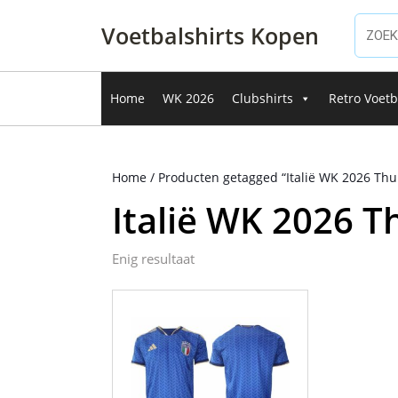
Ga
naar
Voetbalshirts Kopen
de
inhoud
Ga
Home
WK 2026
Clubshirts
Retro Voetb
naar
de
inhoud
Home
/ Producten getagged “Italië WK 2026 Thu
Italië WK 2026 T
Enig resultaat