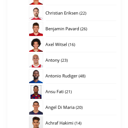
producten
22
Christian Eriksen
22
producten
26
Benjamin Pavard
26
producten
16
Axel Witsel
16
producten
23
Antony
23
producten
48
Antonio Rudiger
48
producten
21
Ansu Fati
21
producten
20
Angel Di Maria
20
producten
14
Achraf Hakimi
14