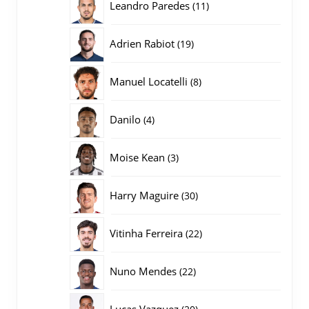
11
Leandro Paredes
11
producten
19
Adrien Rabiot
19
producten
8
Manuel Locatelli
8
producten
4
Danilo
4
producten
3
Moise Kean
3
producten
30
Harry Maguire
30
producten
22
Vitinha Ferreira
22
producten
22
Nuno Mendes
22
producten
20
Lucas Vazquez