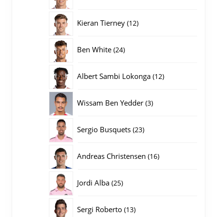
producten
12
Kieran Tierney
12
producten
24
Ben White
24
producten
12
Albert Sambi Lokonga
12
producten
3
Wissam Ben Yedder
3
producten
23
Sergio Busquets
23
producten
16
Andreas Christensen
16
producten
25
Jordi Alba
25
producten
13
Sergi Roberto
13