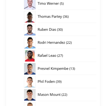
5
Timo Werner
5
producten
36
Thomas Partey
36
producten
30
Ruben Dias
30
producten
22
Rodri Hernandez
22
producten
27
Rafael Leao
27
producten
13
Presnel Kimpembe
13
producten
39
Phil Foden
39
producten
22
Mason Mount
22
producten