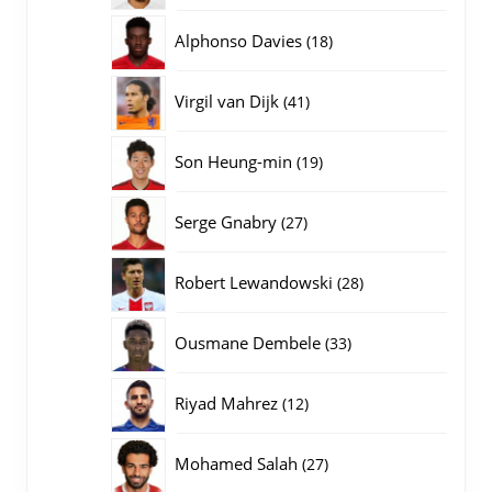
producten
18
Alphonso Davies
18
producten
41
Virgil van Dijk
41
producten
19
Son Heung-min
19
producten
27
Serge Gnabry
27
producten
28
Robert Lewandowski
28
producten
33
Ousmane Dembele
33
producten
12
Riyad Mahrez
12
producten
27
Mohamed Salah
27