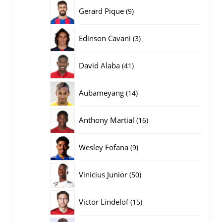
producten
9
Gerard Pique
9
producten
3
Edinson Cavani
3
producten
41
David Alaba
41
producten
14
Aubameyang
14
producten
16
Anthony Martial
16
producten
9
Wesley Fofana
9
producten
50
Vinicius Junior
50
producten
15
Victor Lindelof
15
producten