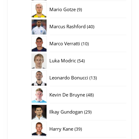
producten
9
Mario Gotze
9
producten
40
Marcus Rashford
40
producten
10
Marco Verratti
10
producten
54
Luka Modric
54
producten
13
Leonardo Bonucci
13
producten
48
Kevin De Bruyne
48
producten
29
Ilkay Gundogan
29
producten
39
Harry Kane
39