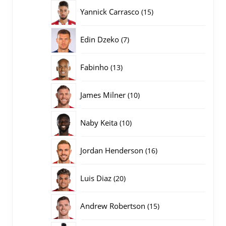
producten
15
Yannick Carrasco
15
producten
7
Edin Dzeko
7
producten
13
Fabinho
13
producten
10
James Milner
10
producten
10
Naby Keita
10
producten
16
Jordan Henderson
16
producten
20
Luis Diaz
20
producten
15
Andrew Robertson
15