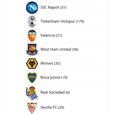
producten
31
SSC Napoli
31
producten
179
Tottenham Hotspur
179
producten
21
Valencia
21
producten
36
West Ham United
36
producten
35
Wolves
35
producten
9
Boca Juniors
9
producten
6
Real Sociedad
6
producten
20
Sevilla FC
20