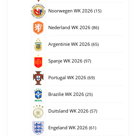
producten
15
Noorwegen WK 2026
15
producten
86
Nederland WK 2026
86
producten
65
Argentinië WK 2026
65
producten
97
Spanje WK 2026
97
producten
69
Portugal WK 2026
69
producten
25
Brazilië WK 2026
25
producten
57
Duitsland WK 2026
57
producten
61
Engeland WK 2026
61