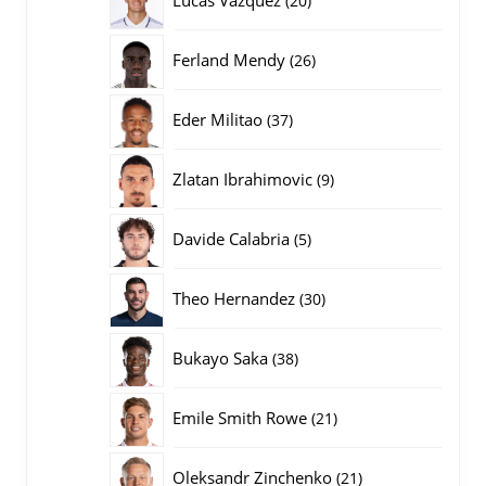
20
producten
26
Ferland Mendy
26
producten
37
Eder Militao
37
producten
9
Zlatan Ibrahimovic
9
producten
5
Davide Calabria
5
producten
30
Theo Hernandez
30
producten
38
Bukayo Saka
38
producten
21
Emile Smith Rowe
21
producten
21
Oleksandr Zinchenko
21