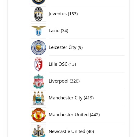
producten
153
Juventus
153
producten
34
Lazio
34
producten
9
Leicester City
9
producten
13
Lille OSC
13
producten
320
Liverpool
320
producten
419
Manchester City
419
producten
442
Manchester United
442
producten
40
Newcastle United
40