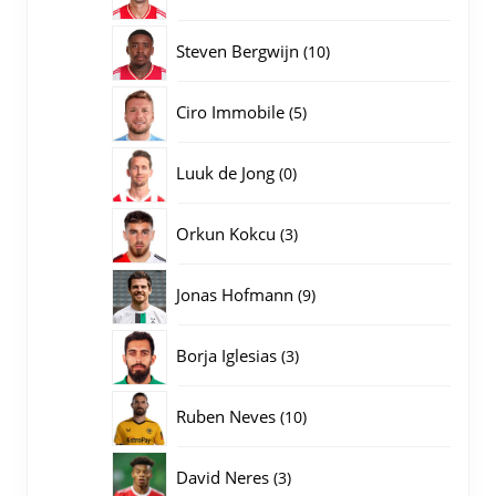
producten
10
Steven Bergwijn
10
producten
5
Ciro Immobile
5
producten
0
Luuk de Jong
0
producten
3
Orkun Kokcu
3
producten
9
Jonas Hofmann
9
producten
3
Borja Iglesias
3
producten
10
Ruben Neves
10
producten
3
David Neres
3