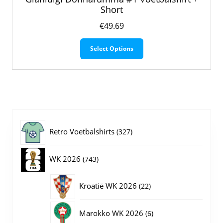
Short
€
49.69
Dit
Select Options
product
heeft
meerdere
variaties.
Deze
optie
kan
gekozen
327
Retro Voetbalshirts
327
worden
op
producten
743
WK 2026
743
de
productpagina
producten
22
Kroatië WK 2026
22
producten
6
Marokko WK 2026
6