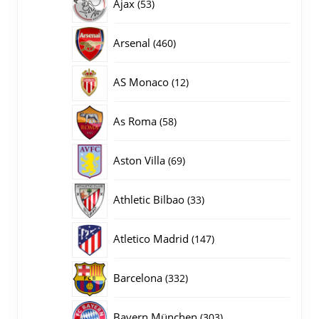
53
Ajax
53
producten
460
Arsenal
460
producten
12
AS Monaco
12
producten
58
As Roma
58
producten
69
Aston Villa
69
producten
33
Athletic Bilbao
33
producten
147
Atletico Madrid
147
producten
332
Barcelona
332
producten
303
Bayern München
303