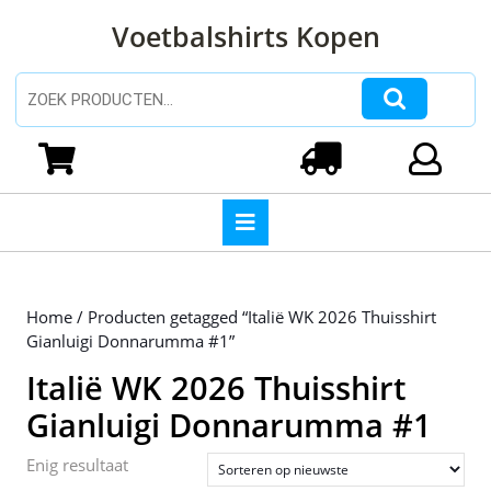
Ga
Voetbalshirts Kopen
naar
de
inhoud
Zoeken naar:
Ga
naar
Winkelwagen
Login
de
inhoud
Open
knop
Home
/ Producten getagged “Italië WK 2026 Thuisshirt
Gianluigi Donnarumma #1”
Italië WK 2026 Thuisshirt
Gianluigi Donnarumma #1
Enig resultaat