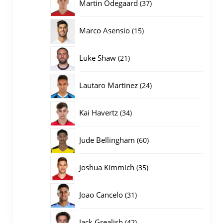
37
Martin Odegaard
37
producten
15
Marco Asensio
15
producten
21
Luke Shaw
21
producten
24
Lautaro Martinez
24
producten
34
Kai Havertz
34
producten
60
Jude Bellingham
60
producten
35
Joshua Kimmich
35
producten
31
Joao Cancelo
31
producten
42
Jack Grealish
42