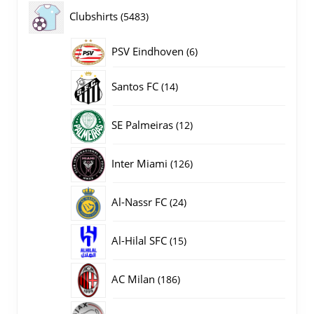
producten
5483
Clubshirts
5483
producten
PSV Eindhoven
6
6
producten
14
Santos FC
14
producten
12
SE Palmeiras
12
producten
126
Inter Miami
126
producten
24
Al-Nassr FC
24
producten
15
Al-Hilal SFC
15
producten
186
AC Milan
186
producten