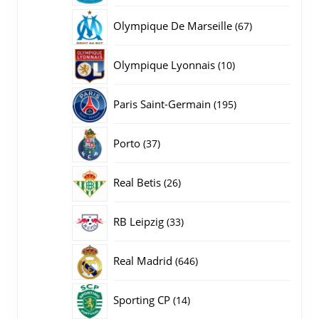
producten
67
Olympique De Marseille
67
producten
10
Olympique Lyonnais
10
producten
195
Paris Saint-Germain
195
producten
37
Porto
37
producten
26
Real Betis
26
producten
33
RB Leipzig
33
producten
646
Real Madrid
646
producten
14
Sporting CP
14