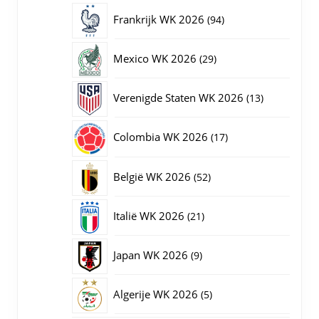
producten
94
Frankrijk WK 2026
94
producten
29
Mexico WK 2026
29
producten
13
Verenigde Staten WK 2026
13
producten
17
Colombia WK 2026
17
producten
52
België WK 2026
52
producten
21
Italië WK 2026
21
producten
9
Japan WK 2026
9
producten
5
Algerije WK 2026
5