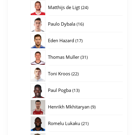
producten
24
Matthijs de Ligt
24
producten
16
Paulo Dybala
16
producten
17
Eden Hazard
17
producten
31
Thomas Muller
31
producten
22
Toni Kroos
22
producten
13
Paul Pogba
13
producten
9
Henrikh Mkhitaryan
9
producten
21
Romelu Lukaku
21