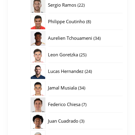
producten
22
Sergio Ramos
22
producten
8
Philippe Coutinho
8
producten
34
Aurelien Tchouameni
34
producten
25
Leon Goretzka
25
producten
24
Lucas Hernandez
24
producten
34
Jamal Musiala
34
producten
7
Federico Chiesa
7
producten
3
Juan Cuadrado
3
producten