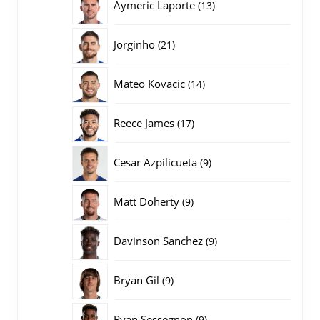
13
Aymeric Laporte
13
producten
21
Jorginho
21
producten
14
Mateo Kovacic
14
producten
17
Reece James
17
producten
9
Cesar Azpilicueta
9
producten
9
Matt Doherty
9
producten
9
Davinson Sanchez
9
producten
9
Bryan Gil
9
producten
9
Ryan Sessegnon
9