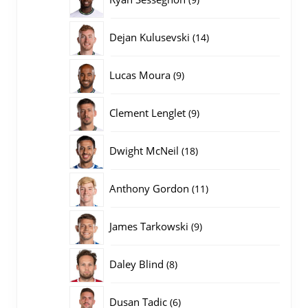
producten
14
Dejan Kulusevski
14
producten
9
Lucas Moura
9
producten
9
Clement Lenglet
9
producten
18
Dwight McNeil
18
producten
11
Anthony Gordon
11
producten
9
James Tarkowski
9
producten
8
Daley Blind
8
producten
6
Dusan Tadic
6