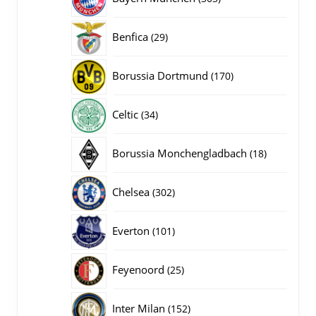
producten
29
Benfica
29
producten
170
Borussia Dortmund
170
producten
34
Celtic
34
producten
18
Borussia Monchengladbach
18
producten
302
Chelsea
302
producten
101
Everton
101
producten
25
Feyenoord
25
producten
152
Inter Milan
152