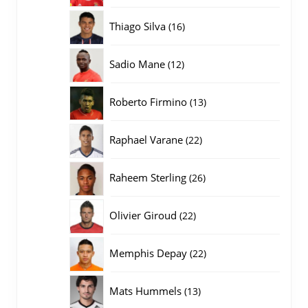
producten
16
Thiago Silva
16
producten
12
Sadio Mane
12
producten
13
Roberto Firmino
13
producten
22
Raphael Varane
22
producten
26
Raheem Sterling
26
producten
22
Olivier Giroud
22
producten
22
Memphis Depay
22
producten
13
Mats Hummels
13