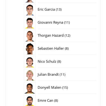
producten
13
Eric Garcia
13
producten
11
Giovanni Reyna
11
producten
12
Thorgan Hazard
12
producten
8
Sebastien Haller
8
producten
8
Nico Schulz
8
producten
11
Julian Brandt
11
producten
15
Donyell Malen
15
producten
8
Emre Can
8