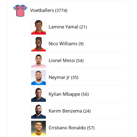
producten
3774
Voetballers
3774
producten
21
Lamine Yamal
21
producten
9
Nico Williams
9
producten
54
Lionel Messi
54
producten
35
Neymar Jr
35
producten
56
Kylian Mbappe
56
producten
24
Karim Benzema
24
producten
57
Cristiano Ronaldo
57