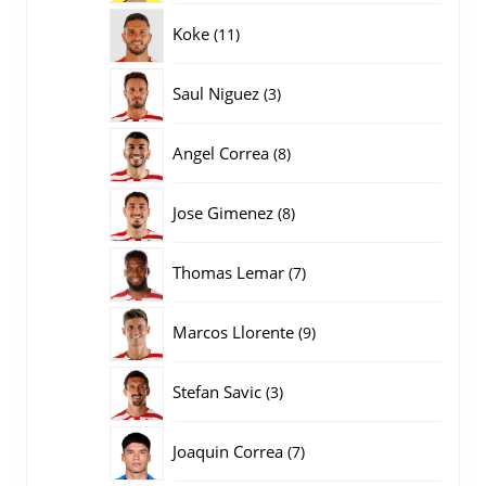
producten
11
Koke
11
producten
3
Saul Niguez
3
producten
8
Angel Correa
8
producten
8
Jose Gimenez
8
producten
7
Thomas Lemar
7
producten
9
Marcos Llorente
9
producten
3
Stefan Savic
3
producten
7
Joaquin Correa
7