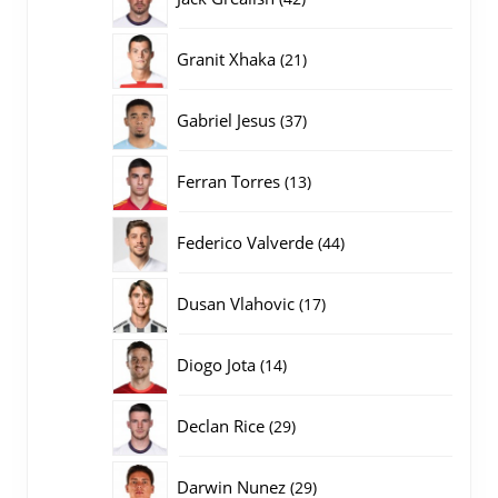
producten
21
Granit Xhaka
21
producten
37
Gabriel Jesus
37
producten
13
Ferran Torres
13
producten
44
Federico Valverde
44
producten
17
Dusan Vlahovic
17
producten
14
Diogo Jota
14
producten
29
Declan Rice
29
producten
29
Darwin Nunez
29