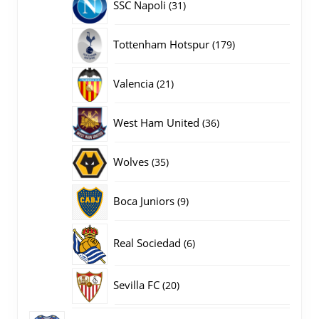
31
SSC Napoli
31
producten
179
Tottenham Hotspur
179
producten
21
Valencia
21
producten
36
West Ham United
36
producten
35
Wolves
35
producten
9
Boca Juniors
9
producten
6
Real Sociedad
6
producten
20
Sevilla FC
20
producten