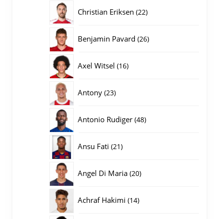
producten
22
Christian Eriksen
22
producten
26
Benjamin Pavard
26
producten
16
Axel Witsel
16
producten
23
Antony
23
producten
48
Antonio Rudiger
48
producten
21
Ansu Fati
21
producten
20
Angel Di Maria
20
producten
14
Achraf Hakimi
14