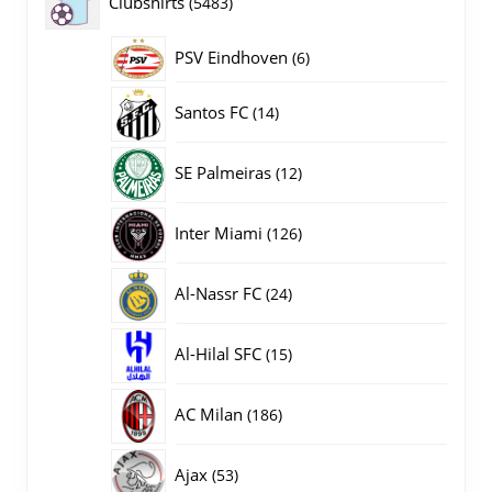
5483
Clubshirts
5483
producten
PSV Eindhoven
6
6
producten
14
Santos FC
14
producten
12
SE Palmeiras
12
producten
126
Inter Miami
126
producten
24
Al-Nassr FC
24
producten
15
Al-Hilal SFC
15
producten
186
AC Milan
186
producten
53
Ajax
53