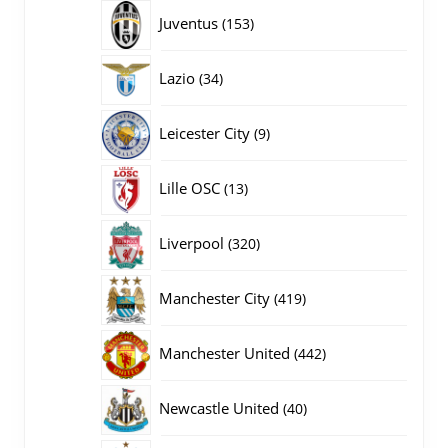
producten
153
Juventus
153
producten
34
Lazio
34
producten
9
Leicester City
9
producten
13
Lille OSC
13
producten
320
Liverpool
320
producten
419
Manchester City
419
producten
442
Manchester United
442
producten
40
Newcastle United
40