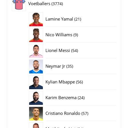
3774
Voetballers
3774
producten
21
Lamine Yamal
21
producten
9
Nico Williams
9
producten
54
Lionel Messi
54
producten
35
Neymar Jr
35
producten
56
Kylian Mbappe
56
producten
24
Karim Benzema
24
producten
57
Cristiano Ronaldo
57
producten