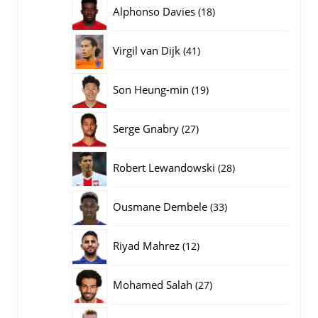
producten
18
Alphonso Davies
18
producten
41
Virgil van Dijk
41
producten
19
Son Heung-min
19
producten
27
Serge Gnabry
27
producten
28
Robert Lewandowski
28
producten
33
Ousmane Dembele
33
producten
12
Riyad Mahrez
12
producten
27
Mohamed Salah
27
producten