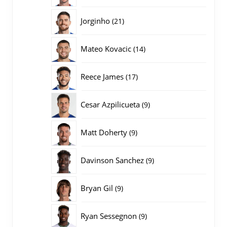
producten
21
Jorginho
21
producten
14
Mateo Kovacic
14
producten
17
Reece James
17
producten
9
Cesar Azpilicueta
9
producten
9
Matt Doherty
9
producten
9
Davinson Sanchez
9
producten
9
Bryan Gil
9
producten
9
Ryan Sessegnon
9