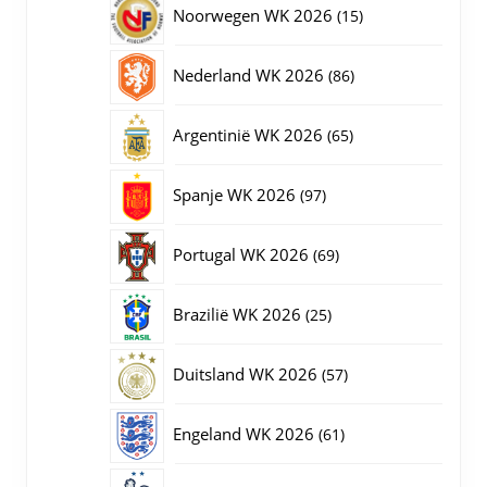
15
Noorwegen WK 2026
15
producten
86
Nederland WK 2026
86
producten
65
Argentinië WK 2026
65
producten
97
Spanje WK 2026
97
producten
69
Portugal WK 2026
69
producten
25
Brazilië WK 2026
25
producten
57
Duitsland WK 2026
57
producten
61
Engeland WK 2026
61
producten