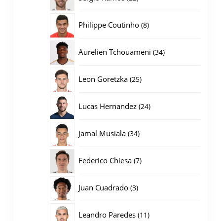
producten
8
Philippe Coutinho
8
producten
34
Aurelien Tchouameni
34
producten
25
Leon Goretzka
25
producten
24
Lucas Hernandez
24
producten
34
Jamal Musiala
34
producten
7
Federico Chiesa
7
producten
3
Juan Cuadrado
3
producten
11
Leandro Paredes
11