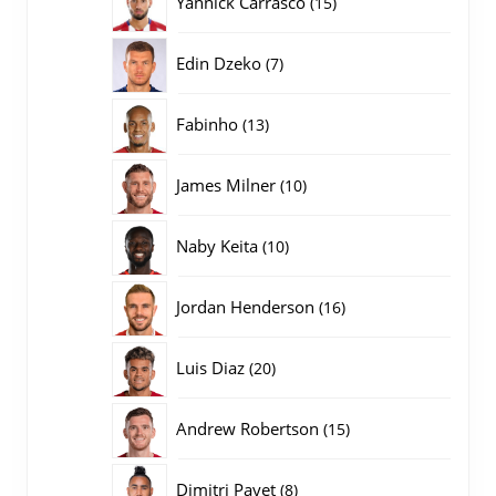
Yannick Carrasco
15
producten
7
Edin Dzeko
7
producten
13
Fabinho
13
producten
10
James Milner
10
producten
10
Naby Keita
10
producten
16
Jordan Henderson
16
producten
20
Luis Diaz
20
producten
15
Andrew Robertson
15
producten
8
Dimitri Payet
8