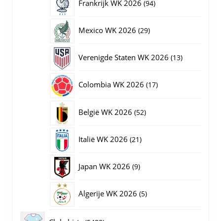
94
Frankrijk WK 2026
94
producten
29
Mexico WK 2026
29
producten
13
Verenigde Staten WK 2026
13
producten
17
Colombia WK 2026
17
producten
52
België WK 2026
52
producten
21
Italië WK 2026
21
producten
9
Japan WK 2026
9
producten
5
Algerije WK 2026
5
producten