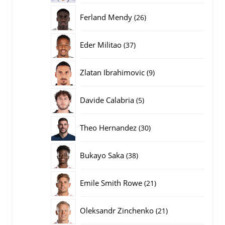
producten
26
Ferland Mendy
26
producten
37
Eder Militao
37
producten
9
Zlatan Ibrahimovic
9
producten
5
Davide Calabria
5
producten
30
Theo Hernandez
30
producten
38
Bukayo Saka
38
producten
21
Emile Smith Rowe
21
producten
21
Oleksandr Zinchenko
21