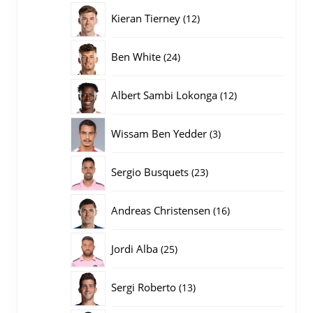
producten
12
Kieran Tierney
12
producten
24
Ben White
24
producten
12
Albert Sambi Lokonga
12
producten
3
Wissam Ben Yedder
3
producten
23
Sergio Busquets
23
producten
16
Andreas Christensen
16
producten
25
Jordi Alba
25
producten
13
Sergi Roberto
13