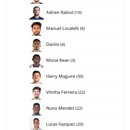
producten
19
Adrien Rabiot
19
producten
8
Manuel Locatelli
8
producten
4
Danilo
4
producten
3
Moise Kean
3
producten
30
Harry Maguire
30
producten
22
Vitinha Ferreira
22
producten
22
Nuno Mendes
22
producten
20
Lucas Vazquez
20