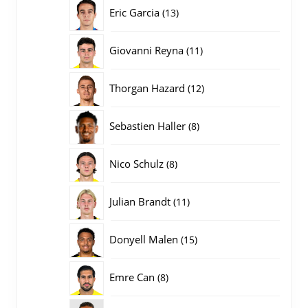
producten
13
Eric Garcia
13
producten
11
Giovanni Reyna
11
producten
12
Thorgan Hazard
12
producten
8
Sebastien Haller
8
producten
8
Nico Schulz
8
producten
11
Julian Brandt
11
producten
15
Donyell Malen
15
producten
8
Emre Can
8
producten