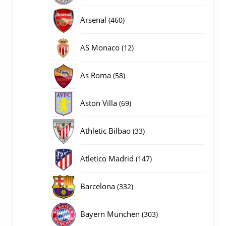
producten
460
Arsenal
460
producten
12
AS Monaco
12
producten
58
As Roma
58
producten
69
Aston Villa
69
producten
33
Athletic Bilbao
33
producten
147
Atletico Madrid
147
producten
332
Barcelona
332
producten
303
Bayern München
303