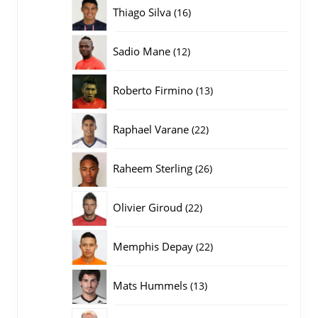
producten
16
Thiago Silva
16
producten
12
Sadio Mane
12
producten
13
Roberto Firmino
13
producten
22
Raphael Varane
22
producten
26
Raheem Sterling
26
producten
22
Olivier Giroud
22
producten
22
Memphis Depay
22
producten
13
Mats Hummels
13
producten