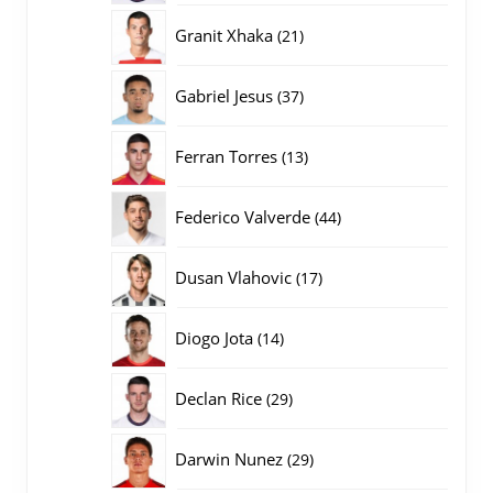
producten
21
Granit Xhaka
21
producten
37
Gabriel Jesus
37
producten
13
Ferran Torres
13
producten
44
Federico Valverde
44
producten
17
Dusan Vlahovic
17
producten
14
Diogo Jota
14
producten
29
Declan Rice
29
producten
29
Darwin Nunez
29