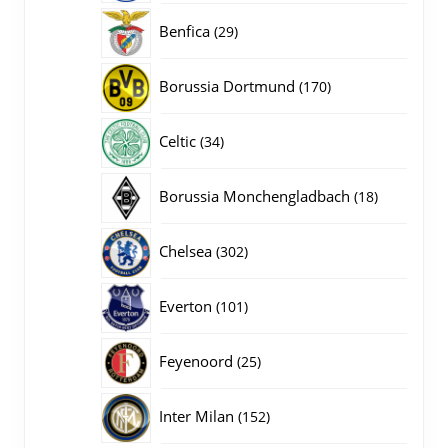
producten
29
Benfica
29
producten
170
Borussia Dortmund
170
producten
34
Celtic
34
producten
18
Borussia Monchengladbach
18
producten
302
Chelsea
302
producten
101
Everton
101
producten
25
Feyenoord
25
producten
152
Inter Milan
152