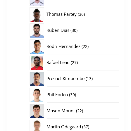
producten
36
Thomas Partey
36
producten
30
Ruben Dias
30
producten
22
Rodri Hernandez
22
producten
27
Rafael Leao
27
producten
13
Presnel Kimpembe
13
producten
39
Phil Foden
39
producten
22
Mason Mount
22
producten
37
Martin Odegaard
37