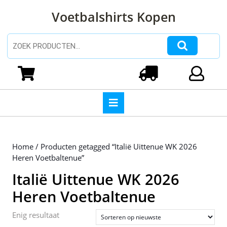
Ga
Voetbalshirts Kopen
naar
de
inhoud
Zoeken naar:
Ga
naar
Winkelwagen
Login
de
inhoud
Open
knop
Home
/ Producten getagged “Italië Uittenue WK 2026
Heren Voetbaltenue”
Italië Uittenue WK 2026
Heren Voetbaltenue
Enig resultaat