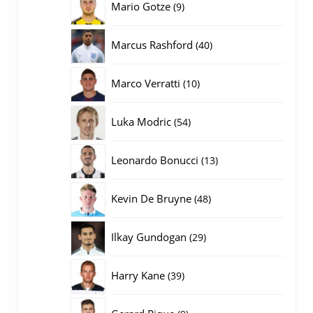
9
Mario Gotze
9
producten
40
Marcus Rashford
40
producten
10
Marco Verratti
10
producten
54
Luka Modric
54
producten
13
Leonardo Bonucci
13
producten
48
Kevin De Bruyne
48
producten
29
Ilkay Gundogan
29
producten
39
Harry Kane
39
producten
9