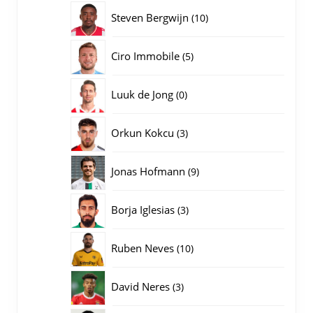
producten
10
Steven Bergwijn
10
producten
5
Ciro Immobile
5
producten
0
Luuk de Jong
0
producten
3
Orkun Kokcu
3
producten
9
Jonas Hofmann
9
producten
3
Borja Iglesias
3
producten
10
Ruben Neves
10
producten
3
David Neres
3