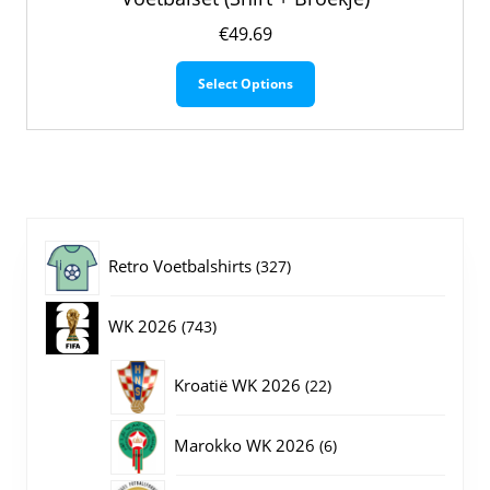
€
49.69
Dit
Select Options
product
heeft
meerdere
variaties.
Deze
optie
kan
gekozen
327
Retro Voetbalshirts
327
worden
op
producten
743
WK 2026
743
de
productpagina
producten
22
Kroatië WK 2026
22
producten
6
Marokko WK 2026
6
producten