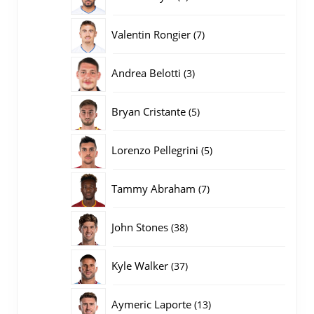
producten
7
Valentin Rongier
7
producten
3
Andrea Belotti
3
producten
5
Bryan Cristante
5
producten
5
Lorenzo Pellegrini
5
producten
7
Tammy Abraham
7
producten
38
John Stones
38
producten
37
Kyle Walker
37
producten
13
Aymeric Laporte
13