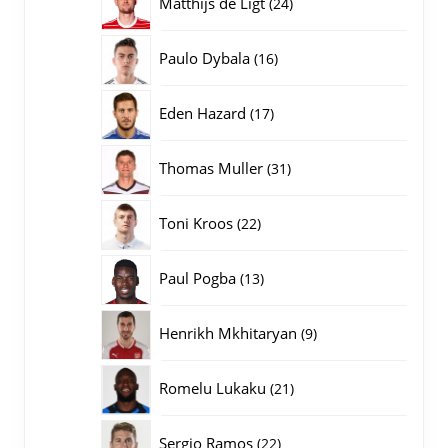
24
Matthijs de Ligt
24
producten
16
Paulo Dybala
16
producten
17
Eden Hazard
17
producten
31
Thomas Muller
31
producten
22
Toni Kroos
22
producten
13
Paul Pogba
13
producten
9
Henrikh Mkhitaryan
9
producten
21
Romelu Lukaku
21
producten
22
Sergio Ramos
22