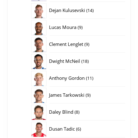
producten
14
Dejan Kulusevski
14
producten
9
Lucas Moura
9
producten
9
Clement Lenglet
9
producten
18
Dwight McNeil
18
producten
11
Anthony Gordon
11
producten
9
James Tarkowski
9
producten
8
Daley Blind
8
producten
6
Dusan Tadic
6