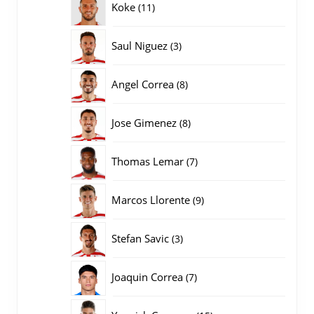
11
Koke
11
producten
3
Saul Niguez
3
producten
8
Angel Correa
8
producten
8
Jose Gimenez
8
producten
7
Thomas Lemar
7
producten
9
Marcos Llorente
9
producten
3
Stefan Savic
3
producten
7
Joaquin Correa
7
producten
15