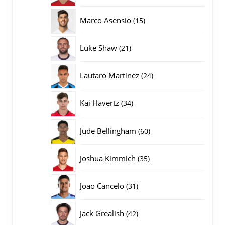
producten
15
Marco Asensio
15
producten
21
Luke Shaw
21
producten
24
Lautaro Martinez
24
producten
34
Kai Havertz
34
producten
60
Jude Bellingham
60
producten
35
Joshua Kimmich
35
producten
31
Joao Cancelo
31
producten
42
Jack Grealish
42