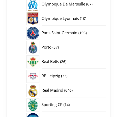
producten
67
Olympique De Marseille
67
producten
10
Olympique Lyonnais
10
producten
195
Paris Saint-Germain
195
producten
37
Porto
37
producten
26
Real Betis
26
producten
33
RB Leipzig
33
producten
646
Real Madrid
646
producten
14
Sporting CP
14
producten