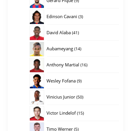
Gerard Pique
9
producten
3
Edinson Cavani
3
producten
41
David Alaba
41
producten
14
Aubameyang
14
producten
16
Anthony Martial
16
producten
9
Wesley Fofana
9
producten
50
Vinicius Junior
50
producten
15
Victor Lindelof
15
producten
5
Timo Werner
5