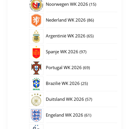
15
Noorwegen WK 2026
15
producten
86
Nederland WK 2026
86
producten
65
Argentinië WK 2026
65
producten
97
Spanje WK 2026
97
producten
69
Portugal WK 2026
69
producten
25
Brazilië WK 2026
25
producten
57
Duitsland WK 2026
57
producten
61
Engeland WK 2026
61
producten