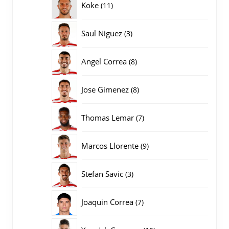
11
Koke
11
producten
3
Saul Niguez
3
producten
8
Angel Correa
8
producten
8
Jose Gimenez
8
producten
7
Thomas Lemar
7
producten
9
Marcos Llorente
9
producten
3
Stefan Savic
3
producten
7
Joaquin Correa
7
producten
15