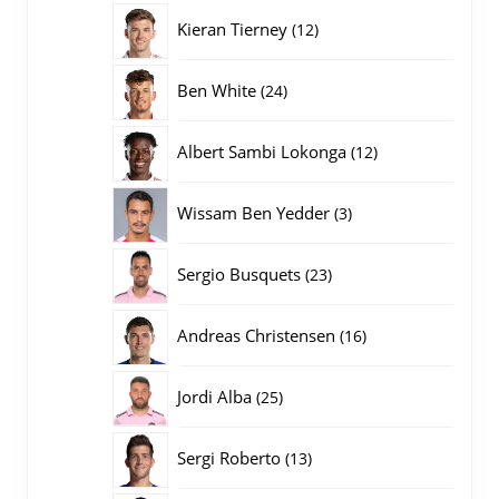
producten
12
Kieran Tierney
12
producten
24
Ben White
24
producten
12
Albert Sambi Lokonga
12
producten
3
Wissam Ben Yedder
3
producten
23
Sergio Busquets
23
producten
16
Andreas Christensen
16
producten
25
Jordi Alba
25
producten
13
Sergi Roberto
13