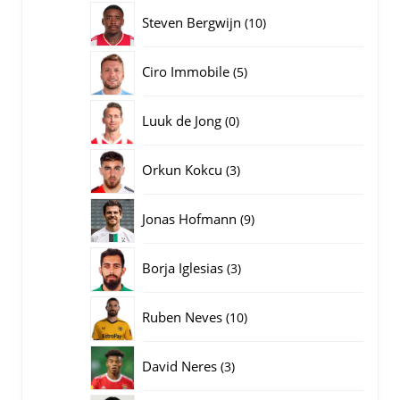
producten
10
Steven Bergwijn
10
producten
5
Ciro Immobile
5
producten
0
Luuk de Jong
0
producten
3
Orkun Kokcu
3
producten
9
Jonas Hofmann
9
producten
3
Borja Iglesias
3
producten
10
Ruben Neves
10
producten
3
David Neres
3