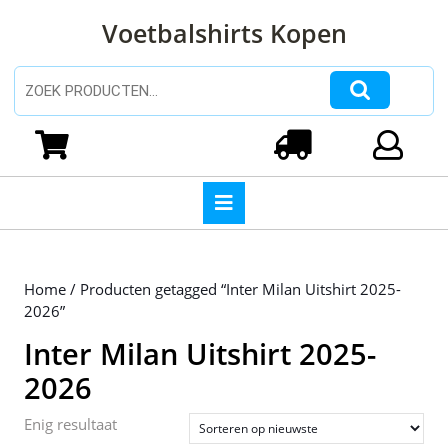
Ga
Voetbalshirts Kopen
naar
de
inhoud
Zoeken naar:
Ga
naar
Winkelwagen
Login
de
inhoud
Open
knop
Home
/ Producten getagged “Inter Milan Uitshirt 2025-
2026”
Inter Milan Uitshirt 2025-
2026
Enig resultaat