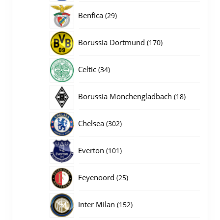
producten
29
Benfica
29
producten
170
Borussia Dortmund
170
producten
34
Celtic
34
producten
18
Borussia Monchengladbach
18
producten
302
Chelsea
302
producten
101
Everton
101
producten
25
Feyenoord
25
producten
152
Inter Milan
152