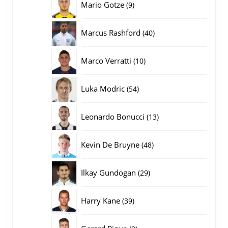
9
Mario Gotze
9
producten
40
Marcus Rashford
40
producten
10
Marco Verratti
10
producten
54
Luka Modric
54
producten
13
Leonardo Bonucci
13
producten
48
Kevin De Bruyne
48
producten
29
Ilkay Gundogan
29
producten
39
Harry Kane
39
producten
9