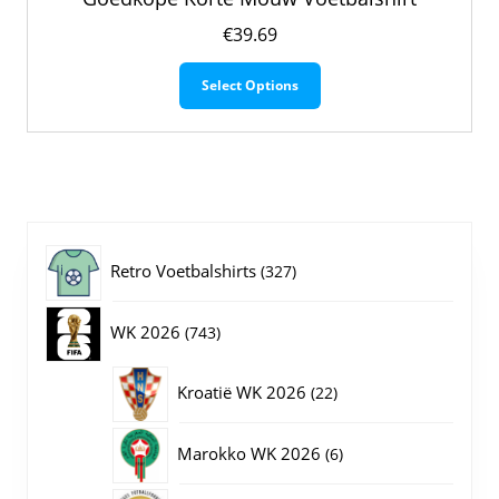
€
39.69
Dit
Select Options
product
heeft
meerdere
variaties.
Deze
optie
kan
gekozen
327
Retro Voetbalshirts
327
worden
op
producten
743
WK 2026
743
de
productpagina
producten
22
Kroatië WK 2026
22
producten
6
Marokko WK 2026
6
producten