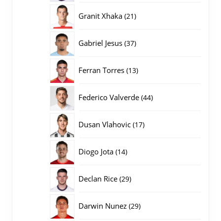
producten
21
Granit Xhaka
21
producten
37
Gabriel Jesus
37
producten
13
Ferran Torres
13
producten
44
Federico Valverde
44
producten
17
Dusan Vlahovic
17
producten
14
Diogo Jota
14
producten
29
Declan Rice
29
producten
29
Darwin Nunez
29