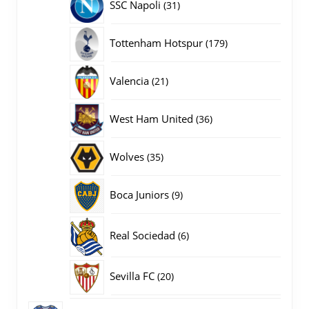
31
SSC Napoli
31
producten
179
Tottenham Hotspur
179
producten
21
Valencia
21
producten
36
West Ham United
36
producten
35
Wolves
35
producten
9
Boca Juniors
9
producten
6
Real Sociedad
6
producten
20
Sevilla FC
20
producten