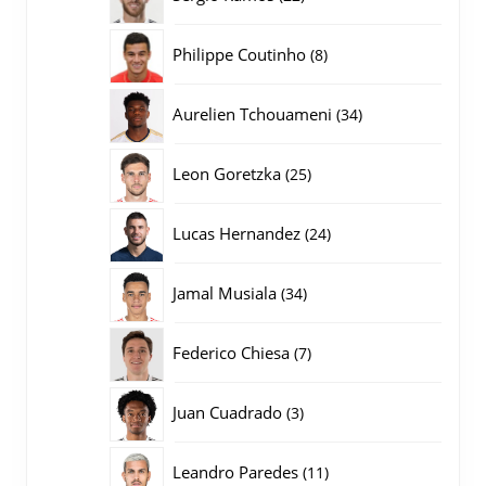
producten
8
Philippe Coutinho
8
producten
34
Aurelien Tchouameni
34
producten
25
Leon Goretzka
25
producten
24
Lucas Hernandez
24
producten
34
Jamal Musiala
34
producten
7
Federico Chiesa
7
producten
3
Juan Cuadrado
3
producten
11
Leandro Paredes
11