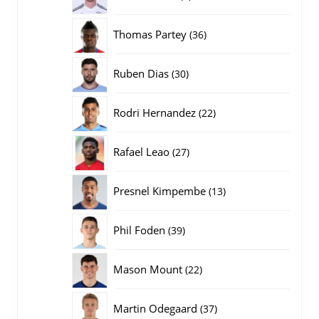
producten
36
Thomas Partey
36
producten
30
Ruben Dias
30
producten
22
Rodri Hernandez
22
producten
27
Rafael Leao
27
producten
13
Presnel Kimpembe
13
producten
39
Phil Foden
39
producten
22
Mason Mount
22
producten
37
Martin Odegaard
37