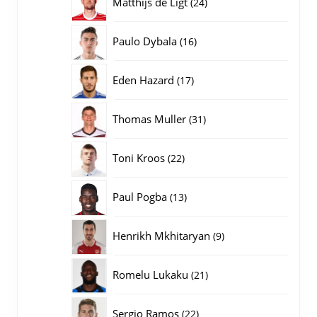
24
Matthijs de Ligt
24
producten
16
Paulo Dybala
16
producten
17
Eden Hazard
17
producten
31
Thomas Muller
31
producten
22
Toni Kroos
22
producten
13
Paul Pogba
13
producten
9
Henrikh Mkhitaryan
9
producten
21
Romelu Lukaku
21
producten
22
Sergio Ramos
22