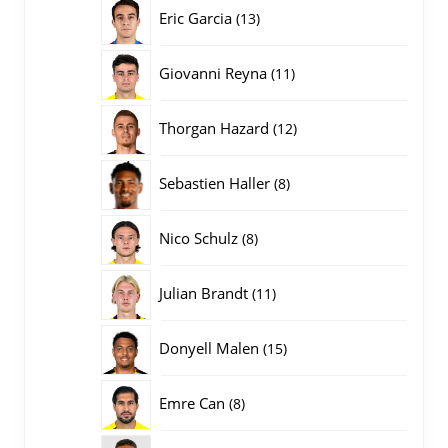
producten
13
Eric Garcia
13
producten
11
Giovanni Reyna
11
producten
12
Thorgan Hazard
12
producten
8
Sebastien Haller
8
producten
8
Nico Schulz
8
producten
11
Julian Brandt
11
producten
15
Donyell Malen
15
producten
8
Emre Can
8
producten