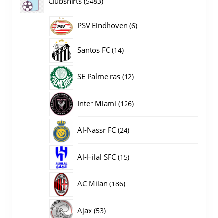
5483
Clubshirts
5483
producten
PSV Eindhoven
6
6
producten
14
Santos FC
14
producten
12
SE Palmeiras
12
producten
126
Inter Miami
126
producten
24
Al-Nassr FC
24
producten
15
Al-Hilal SFC
15
producten
186
AC Milan
186
producten
53
Ajax
53