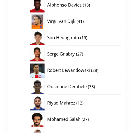
producten
18
Alphonso Davies
18
producten
41
Virgil van Dijk
41
producten
19
Son Heung-min
19
producten
27
Serge Gnabry
27
producten
28
Robert Lewandowski
28
producten
33
Ousmane Dembele
33
producten
12
Riyad Mahrez
12
producten
27
Mohamed Salah
27
producten