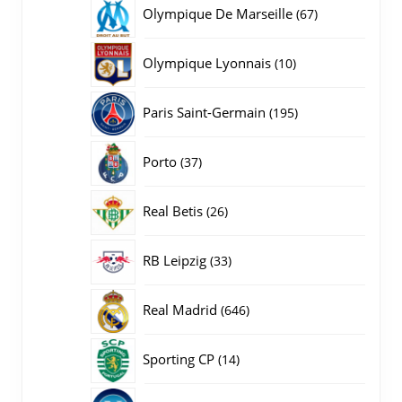
producten
67
Olympique De Marseille
67
producten
10
Olympique Lyonnais
10
producten
195
Paris Saint-Germain
195
producten
37
Porto
37
producten
26
Real Betis
26
producten
33
RB Leipzig
33
producten
646
Real Madrid
646
producten
14
Sporting CP
14
producten