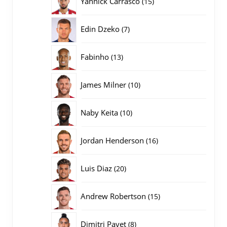
Yannick Carrasco
15
producten
7
Edin Dzeko
7
producten
13
Fabinho
13
producten
10
James Milner
10
producten
10
Naby Keita
10
producten
16
Jordan Henderson
16
producten
20
Luis Diaz
20
producten
15
Andrew Robertson
15
producten
8
Dimitri Payet
8