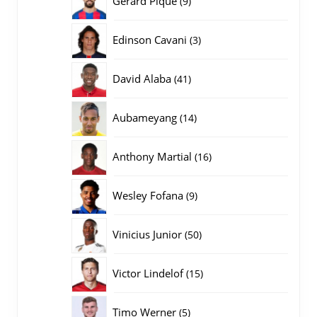
Gerard Pique
9
producten
3
Edinson Cavani
3
producten
41
David Alaba
41
producten
14
Aubameyang
14
producten
16
Anthony Martial
16
producten
9
Wesley Fofana
9
producten
50
Vinicius Junior
50
producten
15
Victor Lindelof
15
producten
5
Timo Werner
5