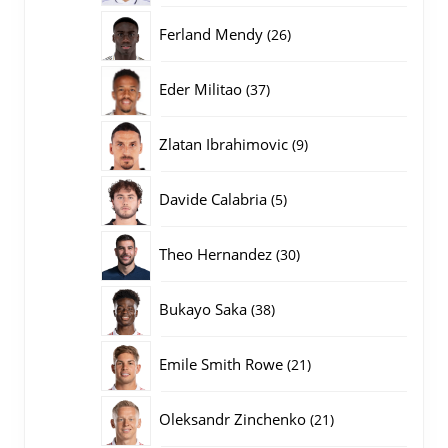
producten
26
Ferland Mendy
26
producten
37
Eder Militao
37
producten
9
Zlatan Ibrahimovic
9
producten
5
Davide Calabria
5
producten
30
Theo Hernandez
30
producten
38
Bukayo Saka
38
producten
21
Emile Smith Rowe
21
producten
21
Oleksandr Zinchenko
21