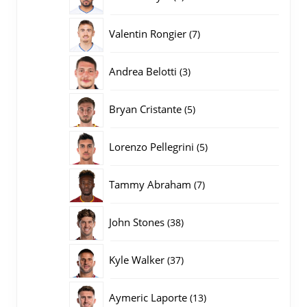
producten
7
Valentin Rongier
7
producten
3
Andrea Belotti
3
producten
5
Bryan Cristante
5
producten
5
Lorenzo Pellegrini
5
producten
7
Tammy Abraham
7
producten
38
John Stones
38
producten
37
Kyle Walker
37
producten
13
Aymeric Laporte
13