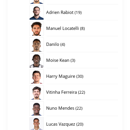
producten
19
Adrien Rabiot
19
producten
8
Manuel Locatelli
8
producten
4
Danilo
4
producten
3
Moise Kean
3
producten
30
Harry Maguire
30
producten
22
Vitinha Ferreira
22
producten
22
Nuno Mendes
22
producten
20
Lucas Vazquez
20