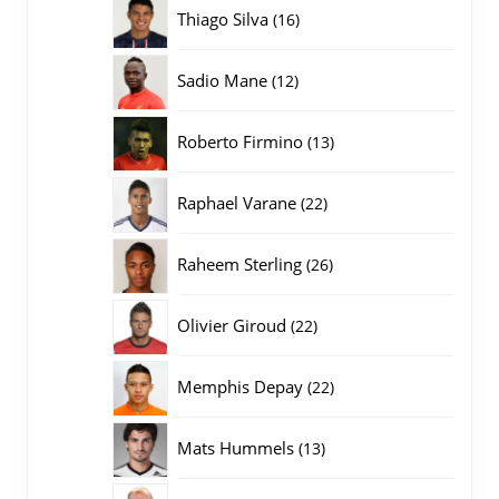
producten
16
Thiago Silva
16
producten
12
Sadio Mane
12
producten
13
Roberto Firmino
13
producten
22
Raphael Varane
22
producten
26
Raheem Sterling
26
producten
22
Olivier Giroud
22
producten
22
Memphis Depay
22
producten
13
Mats Hummels
13
producten