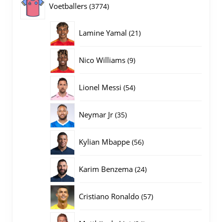
3774
Voetballers
3774
producten
21
Lamine Yamal
21
producten
9
Nico Williams
9
producten
54
Lionel Messi
54
producten
35
Neymar Jr
35
producten
56
Kylian Mbappe
56
producten
24
Karim Benzema
24
producten
57
Cristiano Ronaldo
57
producten