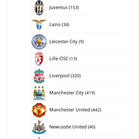
producten
153
Juventus
153
producten
34
Lazio
34
producten
9
Leicester City
9
producten
13
Lille OSC
13
producten
320
Liverpool
320
producten
419
Manchester City
419
producten
442
Manchester United
442
producten
40
Newcastle United
40