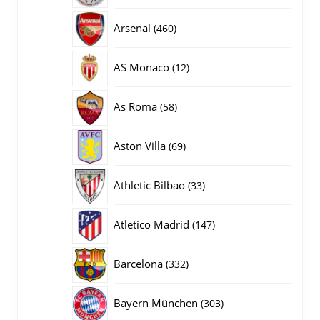
producten
460
Arsenal
460
producten
12
AS Monaco
12
producten
58
As Roma
58
producten
69
Aston Villa
69
producten
33
Athletic Bilbao
33
producten
147
Atletico Madrid
147
producten
332
Barcelona
332
producten
303
Bayern München
303