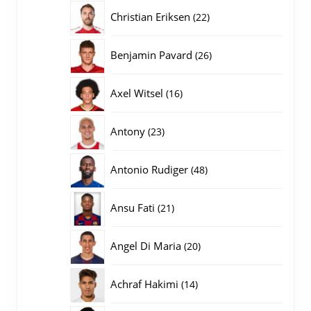
producten
22
Christian Eriksen
22
producten
26
Benjamin Pavard
26
producten
16
Axel Witsel
16
producten
23
Antony
23
producten
48
Antonio Rudiger
48
producten
21
Ansu Fati
21
producten
20
Angel Di Maria
20
producten
14
Achraf Hakimi
14