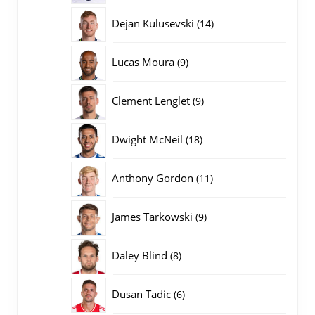
producten
14
Dejan Kulusevski
14
producten
9
Lucas Moura
9
producten
9
Clement Lenglet
9
producten
18
Dwight McNeil
18
producten
11
Anthony Gordon
11
producten
9
James Tarkowski
9
producten
8
Daley Blind
8
producten
6
Dusan Tadic
6