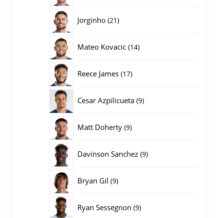
producten
21
Jorginho
21
producten
14
Mateo Kovacic
14
producten
17
Reece James
17
producten
9
Cesar Azpilicueta
9
producten
9
Matt Doherty
9
producten
9
Davinson Sanchez
9
producten
9
Bryan Gil
9
producten
9
Ryan Sessegnon
9