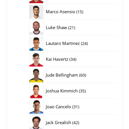
producten
15
Marco Asensio
15
producten
21
Luke Shaw
21
producten
24
Lautaro Martinez
24
producten
34
Kai Havertz
34
producten
60
Jude Bellingham
60
producten
35
Joshua Kimmich
35
producten
31
Joao Cancelo
31
producten
42
Jack Grealish
42