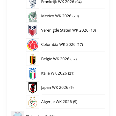
94
Frankrijk WK 2026
94
producten
29
Mexico WK 2026
29
producten
13
Verenigde Staten WK 2026
13
producten
17
Colombia WK 2026
17
producten
52
België WK 2026
52
producten
21
Italië WK 2026
21
producten
9
Japan WK 2026
9
producten
5
Algerije WK 2026
5
producten