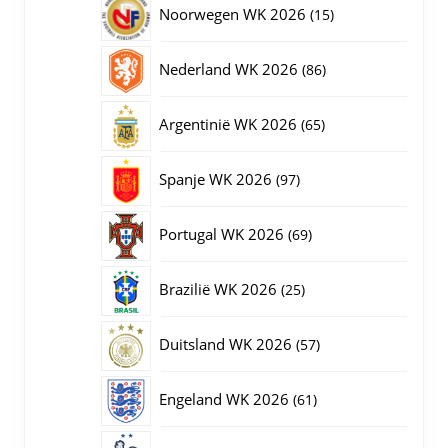
15
Noorwegen WK 2026
15
producten
86
Nederland WK 2026
86
producten
65
Argentinië WK 2026
65
producten
97
Spanje WK 2026
97
producten
69
Portugal WK 2026
69
producten
25
Brazilië WK 2026
25
producten
57
Duitsland WK 2026
57
producten
61
Engeland WK 2026
61
producten