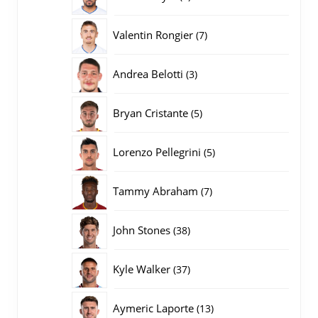
producten
7
Valentin Rongier
7
producten
3
Andrea Belotti
3
producten
5
Bryan Cristante
5
producten
5
Lorenzo Pellegrini
5
producten
7
Tammy Abraham
7
producten
38
John Stones
38
producten
37
Kyle Walker
37
producten
13
Aymeric Laporte
13