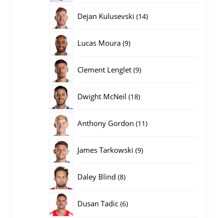
producten
14
Dejan Kulusevski
14
producten
9
Lucas Moura
9
producten
9
Clement Lenglet
9
producten
18
Dwight McNeil
18
producten
11
Anthony Gordon
11
producten
9
James Tarkowski
9
producten
8
Daley Blind
8
producten
6
Dusan Tadic
6