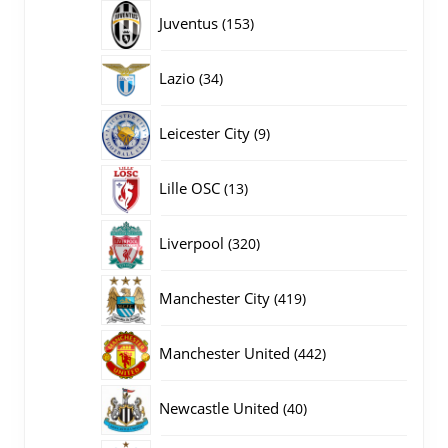
producten
153
Juventus
153
producten
34
Lazio
34
producten
9
Leicester City
9
producten
13
Lille OSC
13
producten
320
Liverpool
320
producten
419
Manchester City
419
producten
442
Manchester United
442
producten
40
Newcastle United
40