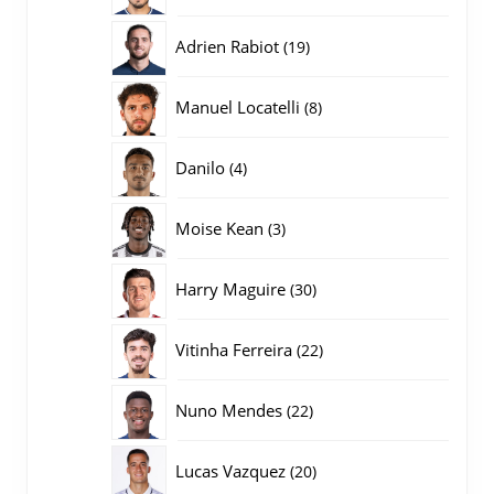
producten
19
Adrien Rabiot
19
producten
8
Manuel Locatelli
8
producten
4
Danilo
4
producten
3
Moise Kean
3
producten
30
Harry Maguire
30
producten
22
Vitinha Ferreira
22
producten
22
Nuno Mendes
22
producten
20
Lucas Vazquez
20