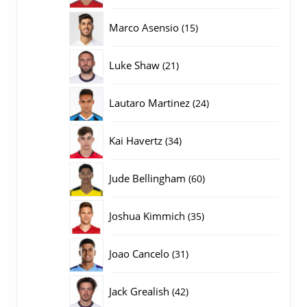
producten
15
Marco Asensio
15
producten
21
Luke Shaw
21
producten
24
Lautaro Martinez
24
producten
34
Kai Havertz
34
producten
60
Jude Bellingham
60
producten
35
Joshua Kimmich
35
producten
31
Joao Cancelo
31
producten
42
Jack Grealish
42