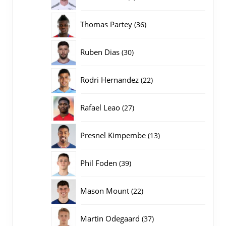
producten
36
Thomas Partey
36
producten
30
Ruben Dias
30
producten
22
Rodri Hernandez
22
producten
27
Rafael Leao
27
producten
13
Presnel Kimpembe
13
producten
39
Phil Foden
39
producten
22
Mason Mount
22
producten
37
Martin Odegaard
37