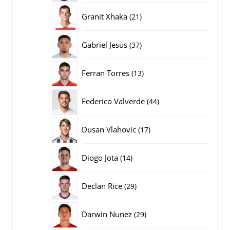
producten
21
Granit Xhaka
21
producten
37
Gabriel Jesus
37
producten
13
Ferran Torres
13
producten
44
Federico Valverde
44
producten
17
Dusan Vlahovic
17
producten
14
Diogo Jota
14
producten
29
Declan Rice
29
producten
29
Darwin Nunez
29