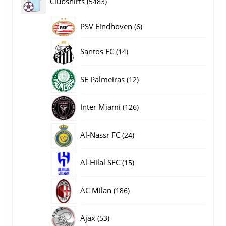
5483
Clubshirts
5483
producten
PSV Eindhoven
6
6
producten
14
Santos FC
14
producten
12
SE Palmeiras
12
producten
126
Inter Miami
126
producten
24
Al-Nassr FC
24
producten
15
Al-Hilal SFC
15
producten
186
AC Milan
186
producten
53
Ajax
53