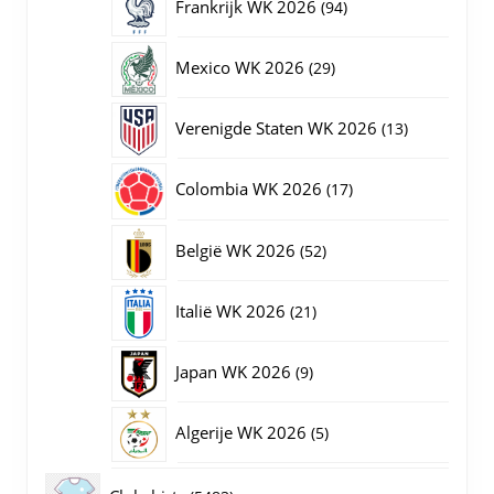
94
Frankrijk WK 2026
94
producten
29
Mexico WK 2026
29
producten
13
Verenigde Staten WK 2026
13
producten
17
Colombia WK 2026
17
producten
52
België WK 2026
52
producten
21
Italië WK 2026
21
producten
9
Japan WK 2026
9
producten
5
Algerije WK 2026
5
producten