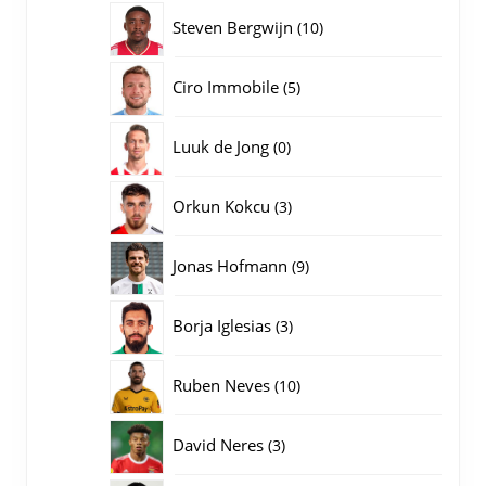
producten
10
Steven Bergwijn
10
producten
5
Ciro Immobile
5
producten
0
Luuk de Jong
0
producten
3
Orkun Kokcu
3
producten
9
Jonas Hofmann
9
producten
3
Borja Iglesias
3
producten
10
Ruben Neves
10
producten
3
David Neres
3