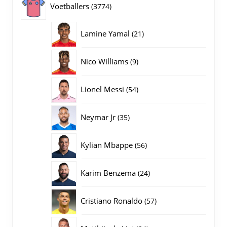
3774
Voetballers
3774
producten
21
Lamine Yamal
21
producten
9
Nico Williams
9
producten
54
Lionel Messi
54
producten
35
Neymar Jr
35
producten
56
Kylian Mbappe
56
producten
24
Karim Benzema
24
producten
57
Cristiano Ronaldo
57
producten