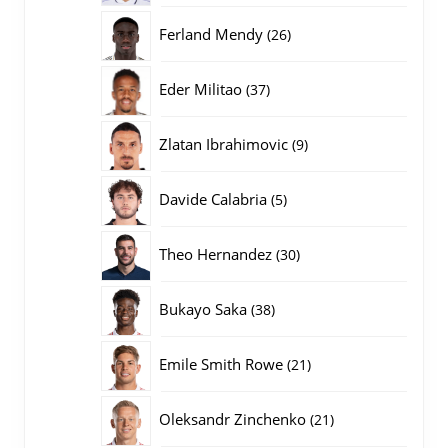
producten
26
Ferland Mendy
26
producten
37
Eder Militao
37
producten
9
Zlatan Ibrahimovic
9
producten
5
Davide Calabria
5
producten
30
Theo Hernandez
30
producten
38
Bukayo Saka
38
producten
21
Emile Smith Rowe
21
producten
21
Oleksandr Zinchenko
21