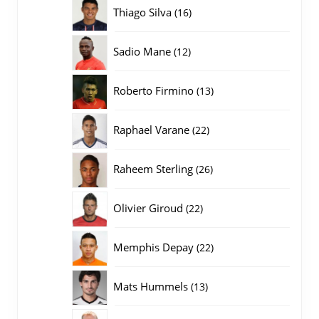
producten
16
Thiago Silva
16
producten
12
Sadio Mane
12
producten
13
Roberto Firmino
13
producten
22
Raphael Varane
22
producten
26
Raheem Sterling
26
producten
22
Olivier Giroud
22
producten
22
Memphis Depay
22
producten
13
Mats Hummels
13
producten