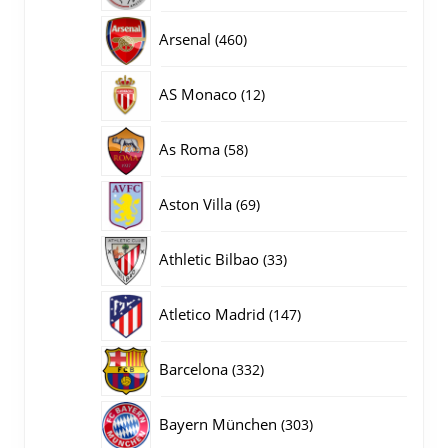
producten
460
Arsenal
460
producten
12
AS Monaco
12
producten
58
As Roma
58
producten
69
Aston Villa
69
producten
33
Athletic Bilbao
33
producten
147
Atletico Madrid
147
producten
332
Barcelona
332
producten
303
Bayern München
303