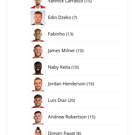
Yannick Carrasco
15
producten
7
Edin Dzeko
7
producten
13
Fabinho
13
producten
10
James Milner
10
producten
10
Naby Keita
10
producten
16
Jordan Henderson
16
producten
20
Luis Diaz
20
producten
15
Andrew Robertson
15
producten
8
Dimitri Payet
8