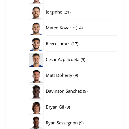
producten
21
Jorginho
21
producten
14
Mateo Kovacic
14
producten
17
Reece James
17
producten
9
Cesar Azpilicueta
9
producten
9
Matt Doherty
9
producten
9
Davinson Sanchez
9
producten
9
Bryan Gil
9
producten
9
Ryan Sessegnon
9