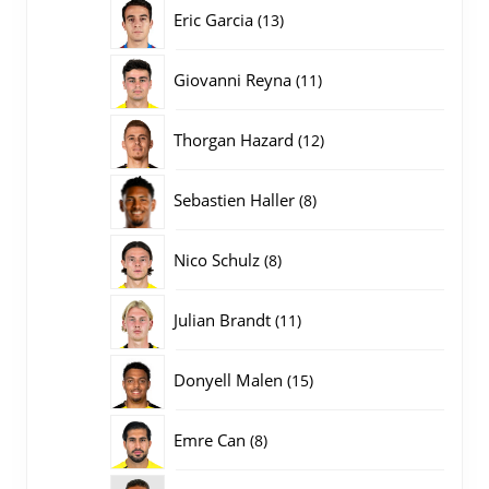
producten
13
Eric Garcia
13
producten
11
Giovanni Reyna
11
producten
12
Thorgan Hazard
12
producten
8
Sebastien Haller
8
producten
8
Nico Schulz
8
producten
11
Julian Brandt
11
producten
15
Donyell Malen
15
producten
8
Emre Can
8
producten