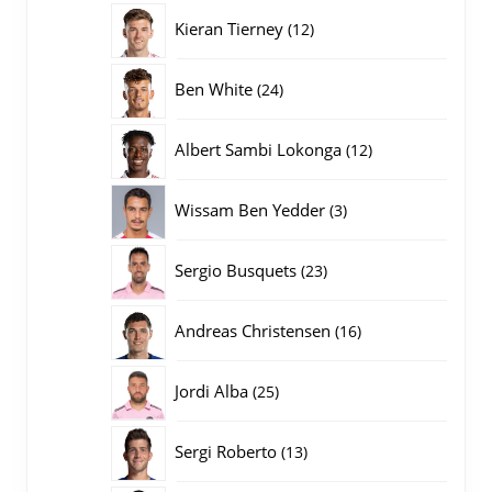
producten
12
Kieran Tierney
12
producten
24
Ben White
24
producten
12
Albert Sambi Lokonga
12
producten
3
Wissam Ben Yedder
3
producten
23
Sergio Busquets
23
producten
16
Andreas Christensen
16
producten
25
Jordi Alba
25
producten
13
Sergi Roberto
13