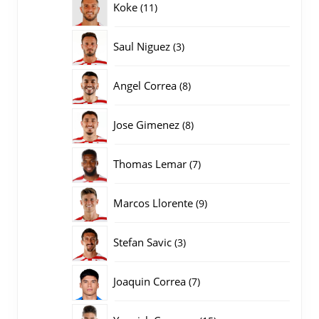
11
Koke
11
producten
3
Saul Niguez
3
producten
8
Angel Correa
8
producten
8
Jose Gimenez
8
producten
7
Thomas Lemar
7
producten
9
Marcos Llorente
9
producten
3
Stefan Savic
3
producten
7
Joaquin Correa
7
producten
15