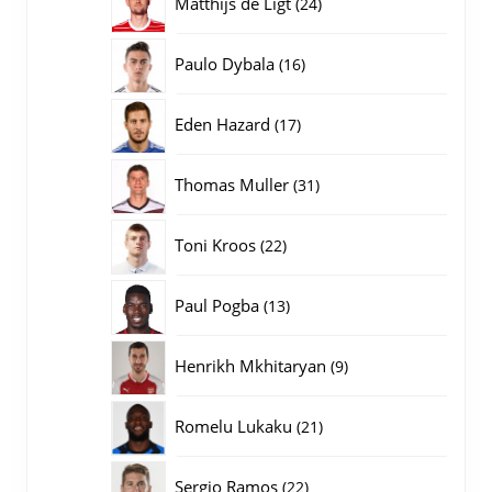
24
Matthijs de Ligt
24
producten
16
Paulo Dybala
16
producten
17
Eden Hazard
17
producten
31
Thomas Muller
31
producten
22
Toni Kroos
22
producten
13
Paul Pogba
13
producten
9
Henrikh Mkhitaryan
9
producten
21
Romelu Lukaku
21
producten
22
Sergio Ramos
22