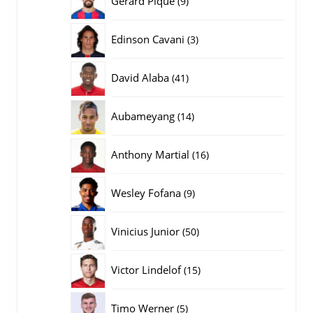
Gerard Pique
9
producten
3
Edinson Cavani
3
producten
41
David Alaba
41
producten
14
Aubameyang
14
producten
16
Anthony Martial
16
producten
9
Wesley Fofana
9
producten
50
Vinicius Junior
50
producten
15
Victor Lindelof
15
producten
5
Timo Werner
5