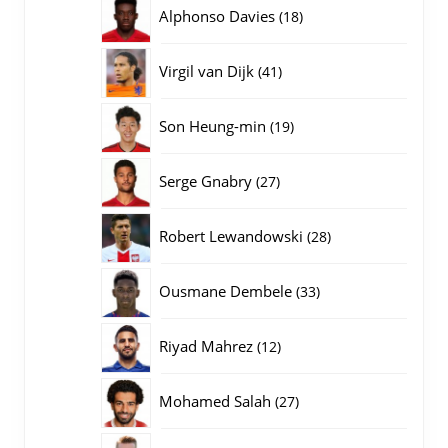
producten
18
Alphonso Davies
18
producten
41
Virgil van Dijk
41
producten
19
Son Heung-min
19
producten
27
Serge Gnabry
27
producten
28
Robert Lewandowski
28
producten
33
Ousmane Dembele
33
producten
12
Riyad Mahrez
12
producten
27
Mohamed Salah
27
producten