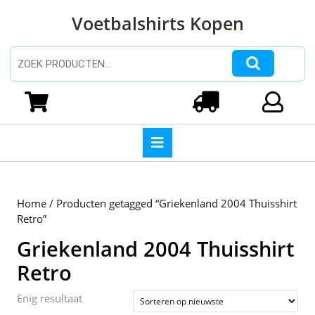
Ga
Voetbalshirts Kopen
naar
de
inhoud
Zoeken naar:
Ga
naar
Winkelwagen
Login
de
inhoud
Open
knop
Home
/ Producten getagged “Griekenland 2004 Thuisshirt
Retro”
Griekenland 2004 Thuisshirt
Retro
Enig resultaat