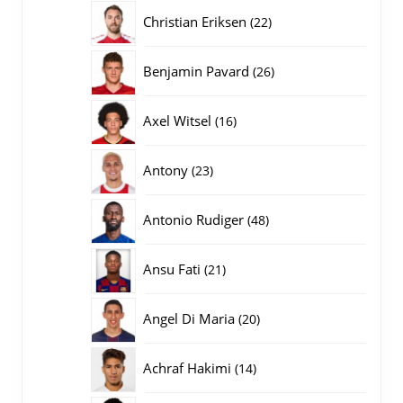
producten
22
Christian Eriksen
22
producten
26
Benjamin Pavard
26
producten
16
Axel Witsel
16
producten
23
Antony
23
producten
48
Antonio Rudiger
48
producten
21
Ansu Fati
21
producten
20
Angel Di Maria
20
producten
14
Achraf Hakimi
14