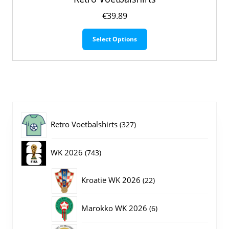
€
39.89
Dit
Select Options
product
heeft
meerdere
variaties.
Deze
optie
kan
gekozen
327
Retro Voetbalshirts
327
worden
op
producten
743
WK 2026
743
de
productpagina
producten
22
Kroatië WK 2026
22
producten
6
Marokko WK 2026
6
producten