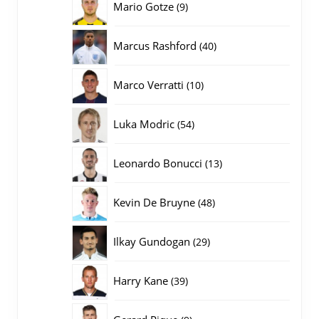
9
Mario Gotze
9
producten
40
Marcus Rashford
40
producten
10
Marco Verratti
10
producten
54
Luka Modric
54
producten
13
Leonardo Bonucci
13
producten
48
Kevin De Bruyne
48
producten
29
Ilkay Gundogan
29
producten
39
Harry Kane
39
producten
9