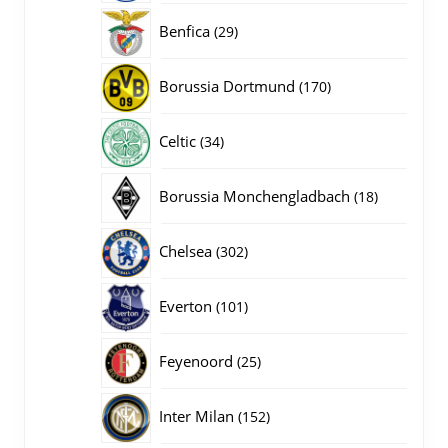
producten
29
Benfica
29
producten
170
Borussia Dortmund
170
producten
34
Celtic
34
producten
18
Borussia Monchengladbach
18
producten
302
Chelsea
302
producten
101
Everton
101
producten
25
Feyenoord
25
producten
152
Inter Milan
152