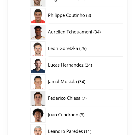
producten
8
Philippe Coutinho
8
producten
34
Aurelien Tchouameni
34
producten
25
Leon Goretzka
25
producten
24
Lucas Hernandez
24
producten
34
Jamal Musiala
34
producten
7
Federico Chiesa
7
producten
3
Juan Cuadrado
3
producten
11
Leandro Paredes
11