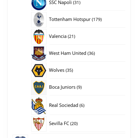
31
SSC Napoli
31
producten
179
Tottenham Hotspur
179
producten
21
Valencia
21
producten
36
West Ham United
36
producten
35
Wolves
35
producten
9
Boca Juniors
9
producten
6
Real Sociedad
6
producten
20
Sevilla FC
20
producten