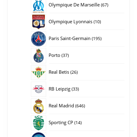
producten
67
Olympique De Marseille
67
producten
10
Olympique Lyonnais
10
producten
195
Paris Saint-Germain
195
producten
37
Porto
37
producten
26
Real Betis
26
producten
33
RB Leipzig
33
producten
646
Real Madrid
646
producten
14
Sporting CP
14
producten