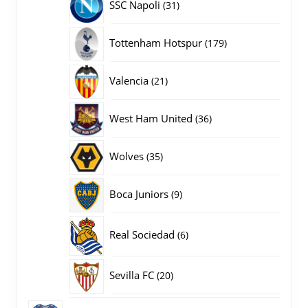
31
SSC Napoli
31
producten
179
Tottenham Hotspur
179
producten
21
Valencia
21
producten
36
West Ham United
36
producten
35
Wolves
35
producten
9
Boca Juniors
9
producten
6
Real Sociedad
6
producten
20
Sevilla FC
20
producten