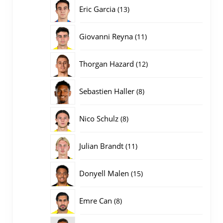
producten
13
Eric Garcia
13
producten
11
Giovanni Reyna
11
producten
12
Thorgan Hazard
12
producten
8
Sebastien Haller
8
producten
8
Nico Schulz
8
producten
11
Julian Brandt
11
producten
15
Donyell Malen
15
producten
8
Emre Can
8
producten