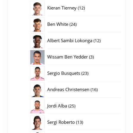
producten
12
Kieran Tierney
12
producten
24
Ben White
24
producten
12
Albert Sambi Lokonga
12
producten
3
Wissam Ben Yedder
3
producten
23
Sergio Busquets
23
producten
16
Andreas Christensen
16
producten
25
Jordi Alba
25
producten
13
Sergi Roberto
13