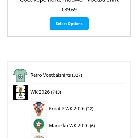
€
39.69
Dit
Select Options
product
heeft
meerdere
variaties.
Deze
optie
kan
gekozen
327
Retro Voetbalshirts
327
worden
op
producten
743
WK 2026
743
de
productpagina
producten
22
Kroatië WK 2026
22
producten
6
Marokko WK 2026
6
producten