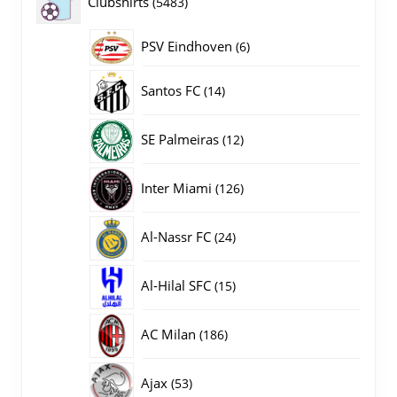
5483
Clubshirts
5483
producten
PSV Eindhoven
6
6
producten
14
Santos FC
14
producten
12
SE Palmeiras
12
producten
126
Inter Miami
126
producten
24
Al-Nassr FC
24
producten
15
Al-Hilal SFC
15
producten
186
AC Milan
186
producten
53
Ajax
53