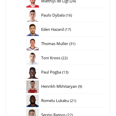
24
Matthijs de Ligt
24
producten
16
Paulo Dybala
16
producten
17
Eden Hazard
17
producten
31
Thomas Muller
31
producten
22
Toni Kroos
22
producten
13
Paul Pogba
13
producten
9
Henrikh Mkhitaryan
9
producten
21
Romelu Lukaku
21
producten
22
Sergio Ramos
22