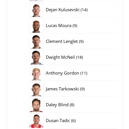
producten
14
Dejan Kulusevski
14
producten
9
Lucas Moura
9
producten
9
Clement Lenglet
9
producten
18
Dwight McNeil
18
producten
11
Anthony Gordon
11
producten
9
James Tarkowski
9
producten
8
Daley Blind
8
producten
6
Dusan Tadic
6