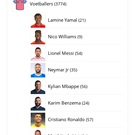
3774
Voetballers
3774
producten
21
Lamine Yamal
21
producten
9
Nico Williams
9
producten
54
Lionel Messi
54
producten
35
Neymar Jr
35
producten
56
Kylian Mbappe
56
producten
24
Karim Benzema
24
producten
57
Cristiano Ronaldo
57
producten