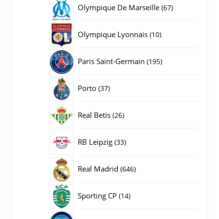
producten
67
Olympique De Marseille
67
producten
10
Olympique Lyonnais
10
producten
195
Paris Saint-Germain
195
producten
37
Porto
37
producten
26
Real Betis
26
producten
33
RB Leipzig
33
producten
646
Real Madrid
646
producten
14
Sporting CP
14
producten