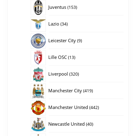
producten
153
Juventus
153
producten
34
Lazio
34
producten
9
Leicester City
9
producten
13
Lille OSC
13
producten
320
Liverpool
320
producten
419
Manchester City
419
producten
442
Manchester United
442
producten
40
Newcastle United
40