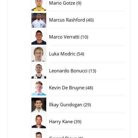
9
Mario Gotze
9
producten
40
Marcus Rashford
40
producten
10
Marco Verratti
10
producten
54
Luka Modric
54
producten
13
Leonardo Bonucci
13
producten
48
Kevin De Bruyne
48
producten
29
Ilkay Gundogan
29
producten
39
Harry Kane
39
producten
9