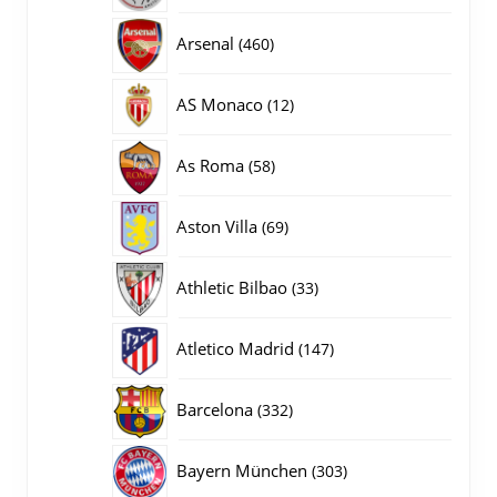
producten
460
Arsenal
460
producten
12
AS Monaco
12
producten
58
As Roma
58
producten
69
Aston Villa
69
producten
33
Athletic Bilbao
33
producten
147
Atletico Madrid
147
producten
332
Barcelona
332
producten
303
Bayern München
303