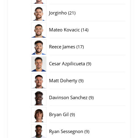
producten
21
Jorginho
21
producten
14
Mateo Kovacic
14
producten
17
Reece James
17
producten
9
Cesar Azpilicueta
9
producten
9
Matt Doherty
9
producten
9
Davinson Sanchez
9
producten
9
Bryan Gil
9
producten
9
Ryan Sessegnon
9