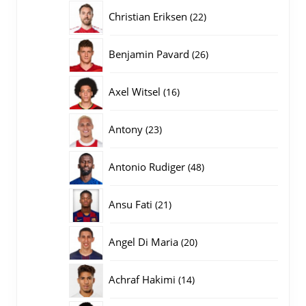
producten
22
Christian Eriksen
22
producten
26
Benjamin Pavard
26
producten
16
Axel Witsel
16
producten
23
Antony
23
producten
48
Antonio Rudiger
48
producten
21
Ansu Fati
21
producten
20
Angel Di Maria
20
producten
14
Achraf Hakimi
14