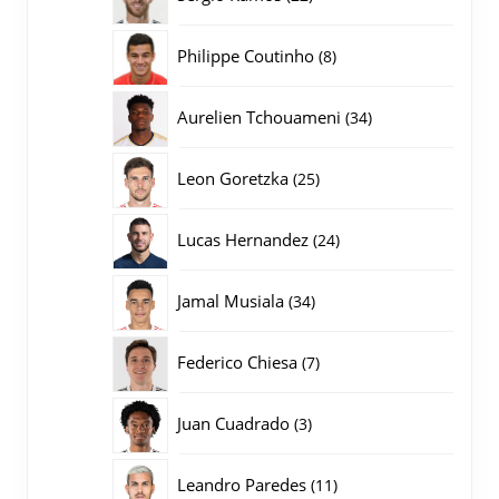
producten
8
Philippe Coutinho
8
producten
34
Aurelien Tchouameni
34
producten
25
Leon Goretzka
25
producten
24
Lucas Hernandez
24
producten
34
Jamal Musiala
34
producten
7
Federico Chiesa
7
producten
3
Juan Cuadrado
3
producten
11
Leandro Paredes
11