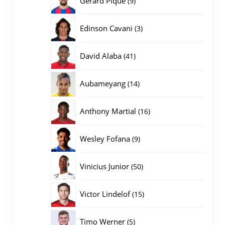
Gerard Pique
9
producten
3
Edinson Cavani
3
producten
41
David Alaba
41
producten
14
Aubameyang
14
producten
16
Anthony Martial
16
producten
9
Wesley Fofana
9
producten
50
Vinicius Junior
50
producten
15
Victor Lindelof
15
producten
5
Timo Werner
5