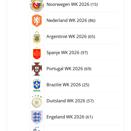
15
Noorwegen WK 2026
15
producten
86
Nederland WK 2026
86
producten
65
Argentinië WK 2026
65
producten
97
Spanje WK 2026
97
producten
69
Portugal WK 2026
69
producten
25
Brazilië WK 2026
25
producten
57
Duitsland WK 2026
57
producten
61
Engeland WK 2026
61
producten