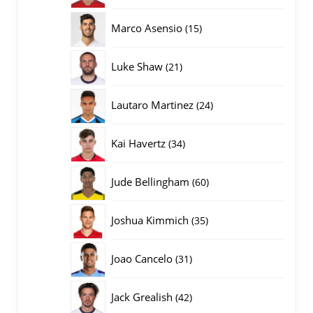
producten
15
Marco Asensio
15
producten
21
Luke Shaw
21
producten
24
Lautaro Martinez
24
producten
34
Kai Havertz
34
producten
60
Jude Bellingham
60
producten
35
Joshua Kimmich
35
producten
31
Joao Cancelo
31
producten
42
Jack Grealish
42