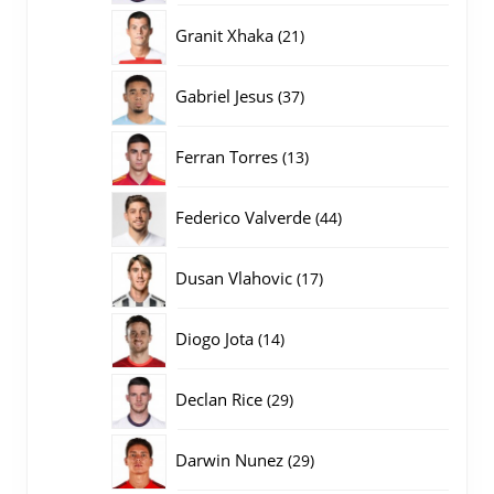
producten
21
Granit Xhaka
21
producten
37
Gabriel Jesus
37
producten
13
Ferran Torres
13
producten
44
Federico Valverde
44
producten
17
Dusan Vlahovic
17
producten
14
Diogo Jota
14
producten
29
Declan Rice
29
producten
29
Darwin Nunez
29