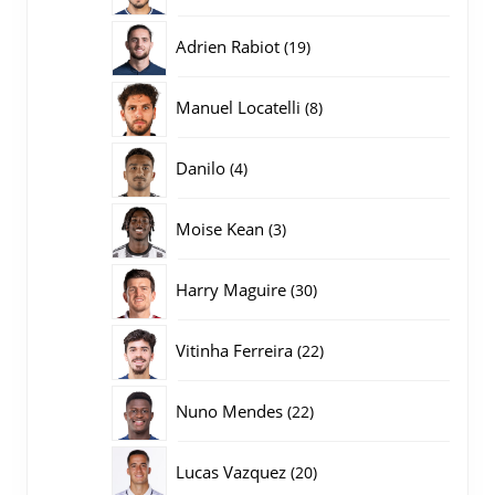
producten
19
Adrien Rabiot
19
producten
8
Manuel Locatelli
8
producten
4
Danilo
4
producten
3
Moise Kean
3
producten
30
Harry Maguire
30
producten
22
Vitinha Ferreira
22
producten
22
Nuno Mendes
22
producten
20
Lucas Vazquez
20