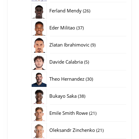
producten
26
Ferland Mendy
26
producten
37
Eder Militao
37
producten
9
Zlatan Ibrahimovic
9
producten
5
Davide Calabria
5
producten
30
Theo Hernandez
30
producten
38
Bukayo Saka
38
producten
21
Emile Smith Rowe
21
producten
21
Oleksandr Zinchenko
21