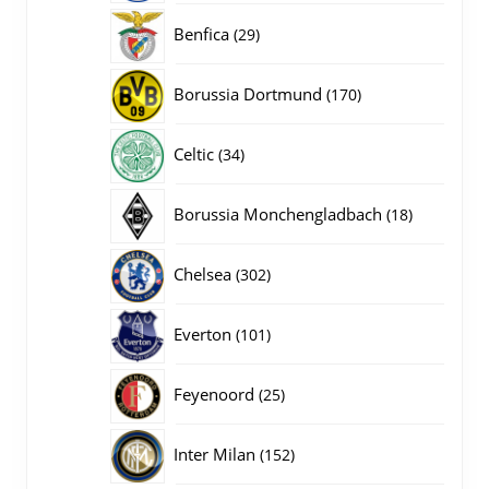
producten
29
Benfica
29
producten
170
Borussia Dortmund
170
producten
34
Celtic
34
producten
18
Borussia Monchengladbach
18
producten
302
Chelsea
302
producten
101
Everton
101
producten
25
Feyenoord
25
producten
152
Inter Milan
152