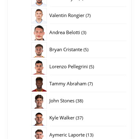
producten
7
Valentin Rongier
7
producten
3
Andrea Belotti
3
producten
5
Bryan Cristante
5
producten
5
Lorenzo Pellegrini
5
producten
7
Tammy Abraham
7
producten
38
John Stones
38
producten
37
Kyle Walker
37
producten
13
Aymeric Laporte
13