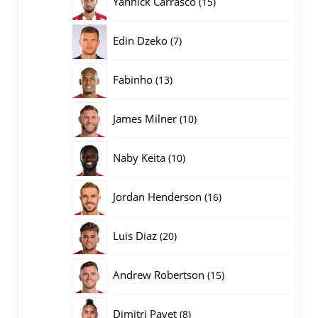
Yannick Carrasco
15
producten
7
Edin Dzeko
7
producten
13
Fabinho
13
producten
10
James Milner
10
producten
10
Naby Keita
10
producten
16
Jordan Henderson
16
producten
20
Luis Diaz
20
producten
15
Andrew Robertson
15
producten
8
Dimitri Payet
8