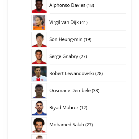
producten
18
Alphonso Davies
18
producten
41
Virgil van Dijk
41
producten
19
Son Heung-min
19
producten
27
Serge Gnabry
27
producten
28
Robert Lewandowski
28
producten
33
Ousmane Dembele
33
producten
12
Riyad Mahrez
12
producten
27
Mohamed Salah
27
producten