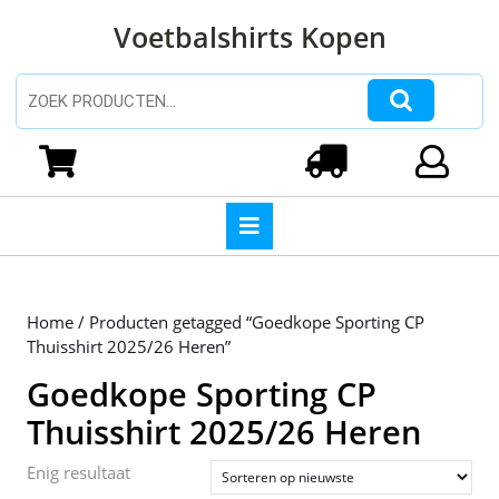
Ga
Voetbalshirts Kopen
naar
de
inhoud
Zoeken naar:
Ga
naar
Winkelwagen
Login
de
inhoud
Open
knop
Home
/ Producten getagged “Goedkope Sporting CP
Thuisshirt 2025/26 Heren”
Goedkope Sporting CP
Thuisshirt 2025/26 Heren
Enig resultaat