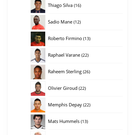
producten
16
Thiago Silva
16
producten
12
Sadio Mane
12
producten
13
Roberto Firmino
13
producten
22
Raphael Varane
22
producten
26
Raheem Sterling
26
producten
22
Olivier Giroud
22
producten
22
Memphis Depay
22
producten
13
Mats Hummels
13
producten