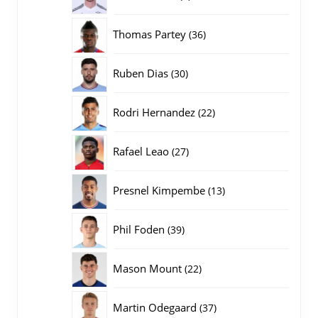
producten
36
Thomas Partey
36
producten
30
Ruben Dias
30
producten
22
Rodri Hernandez
22
producten
27
Rafael Leao
27
producten
13
Presnel Kimpembe
13
producten
39
Phil Foden
39
producten
22
Mason Mount
22
producten
37
Martin Odegaard
37