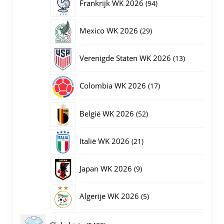
94
Frankrijk WK 2026
94
producten
29
Mexico WK 2026
29
producten
13
Verenigde Staten WK 2026
13
producten
17
Colombia WK 2026
17
producten
52
België WK 2026
52
producten
21
Italië WK 2026
21
producten
9
Japan WK 2026
9
producten
5
Algerije WK 2026
5
producten