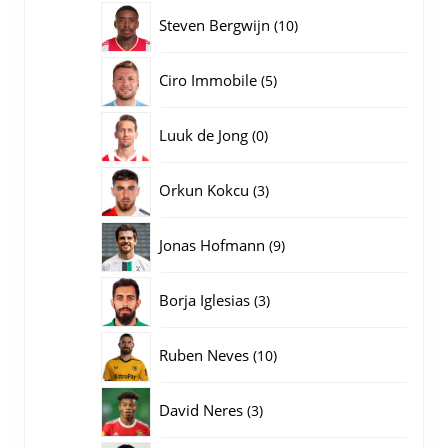
producten
10
Steven Bergwijn
10
producten
5
Ciro Immobile
5
producten
0
Luuk de Jong
0
producten
3
Orkun Kokcu
3
producten
9
Jonas Hofmann
9
producten
3
Borja Iglesias
3
producten
10
Ruben Neves
10
producten
3
David Neres
3