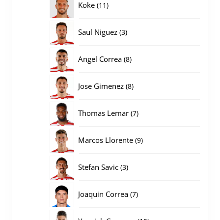
11
Koke
11
producten
3
Saul Niguez
3
producten
8
Angel Correa
8
producten
8
Jose Gimenez
8
producten
7
Thomas Lemar
7
producten
9
Marcos Llorente
9
producten
3
Stefan Savic
3
producten
7
Joaquin Correa
7
producten
15