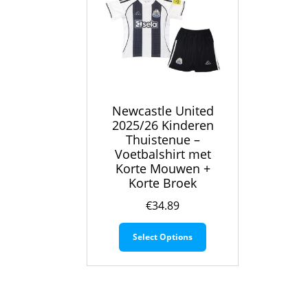
Newcastle United
2025/26 Kinderen
Thuistenue –
Voetbalshirt met
Korte Mouwen +
Korte Broek
€
34.89
Dit
Select Options
product
heeft
meerdere
variaties.
Deze