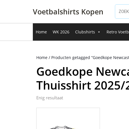
Ga
naar
Voetbalshirts Kopen
de
inhoud
Ga
Home
WK 2026
Clubshirts
Retro Voetb
naar
de
inhoud
Home
/ Producten getagged “Goedkope Newcastl
Goedkope Newca
Thuisshirt 2025/
Enig resultaat