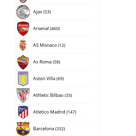
producten
53
Ajax
53
producten
460
Arsenal
460
producten
12
AS Monaco
12
producten
58
As Roma
58
producten
69
Aston Villa
69
producten
33
Athletic Bilbao
33
producten
147
Atletico Madrid
147
producten
332
Barcelona
332