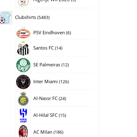
producten
5483
Clubshirts
5483
producten
PSV Eindhoven
6
6
producten
14
Santos FC
14
producten
12
SE Palmeiras
12
producten
126
Inter Miami
126
producten
24
Al-Nassr FC
24
producten
15
Al-Hilal SFC
15
producten
186
AC Milan
186