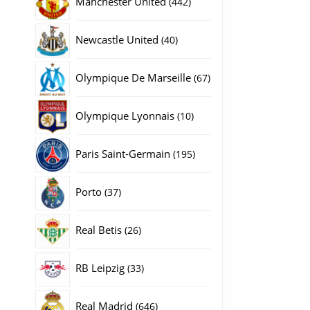
Manchester United
442
producten
40
Newcastle United
40
producten
67
Olympique De Marseille
67
producten
10
Olympique Lyonnais
10
producten
195
Paris Saint-Germain
195
producten
37
Porto
37
producten
26
Real Betis
26
producten
33
RB Leipzig
33
producten
646
Real Madrid
646