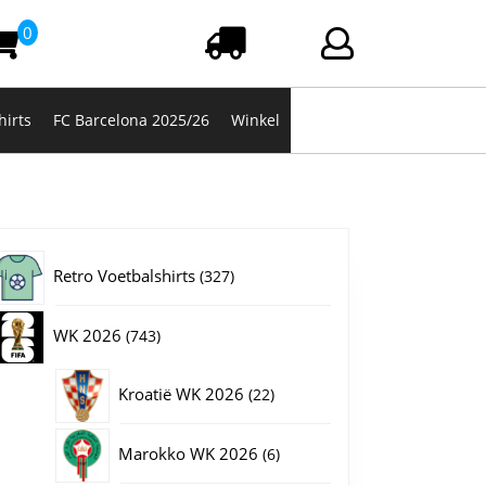
0
Winkelwagen
Login/registrere
hirts
FC Barcelona 2025/26
Winkel
327
Retro Voetbalshirts
327
producten
743
WK 2026
743
producten
22
Kroatië WK 2026
22
producten
6
Marokko WK 2026
6