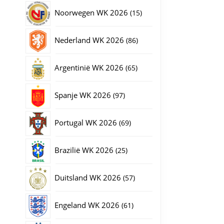
producten
15
Noorwegen WK 2026
15
producten
86
Nederland WK 2026
86
producten
65
Argentinië WK 2026
65
producten
97
Spanje WK 2026
97
producten
69
Portugal WK 2026
69
producten
25
Brazilië WK 2026
25
producten
57
Duitsland WK 2026
57
producten
61
Engeland WK 2026
61