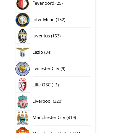
25
Feyenoord
25
producten
152
Inter Milan
152
producten
153
Juventus
153
producten
34
Lazio
34
producten
9
Leicester City
9
producten
13
Lille OSC
13
producten
320
Liverpool
320
producten
419
Manchester City
419
producten
442