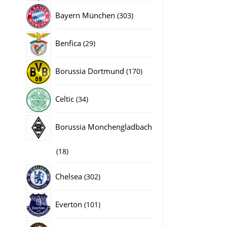
producten
303
Bayern München
303
producten
29
Benfica
29
producten
170
Borussia Dortmund
170
producten
34
Celtic
34
producten
Borussia Monchengladbach
18
18
producten
302
Chelsea
302
producten
101
Everton
101
producten