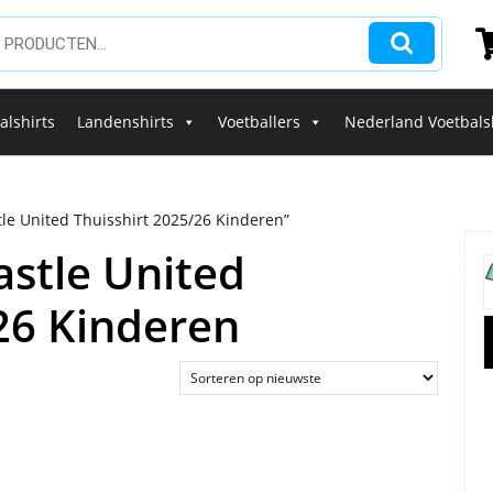
alshirts
Landenshirts
Voetballers
Nederland Voetbals
e United Thuisshirt 2025/26 Kinderen”
stle United
26 Kinderen