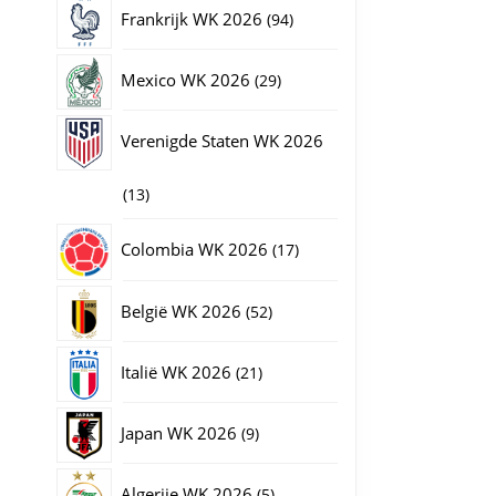
producten
94
Frankrijk WK 2026
94
producten
29
Mexico WK 2026
29
producten
Verenigde Staten WK 2026
13
13
producten
17
Colombia WK 2026
17
producten
52
België WK 2026
52
producten
21
Italië WK 2026
21
producten
9
Japan WK 2026
9
producten
5
Algerije WK 2026
5