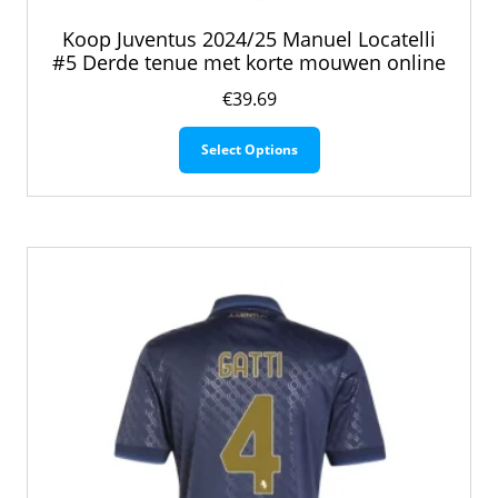
Koop Juventus 2024/25 Manuel Locatelli
#5 Derde tenue met korte mouwen online
€
39.69
Dit
Select Options
product
heeft
meerdere
variaties.
Deze
optie
kan
gekozen
worden
op
de
productpagina