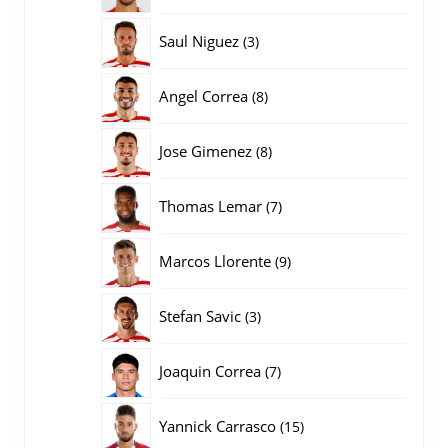
producten
3
Saul Niguez
3
producten
8
Angel Correa
8
producten
8
Jose Gimenez
8
producten
7
Thomas Lemar
7
producten
9
Marcos Llorente
9
producten
3
Stefan Savic
3
producten
7
Joaquin Correa
7
producten
15
Yannick Carrasco
15