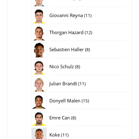
producten
11
Giovanni Reyna
11
producten
12
Thorgan Hazard
12
producten
8
Sebastien Haller
8
producten
8
Nico Schulz
8
producten
11
Julian Brandt
11
producten
15
Donyell Malen
15
producten
8
Emre Can
8
producten
11
Koke
11