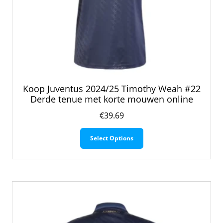
Koop Juventus 2024/25 Timothy Weah #22
Derde tenue met korte mouwen online
€
39.69
Dit
Select Options
product
heeft
meerdere
variaties.
Deze
optie
kan
gekozen