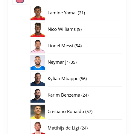
producten
21
Lamine Yamal
21
producten
9
Nico Williams
9
producten
54
Lionel Messi
54
producten
35
Neymar Jr
35
producten
56
Kylian Mbappe
56
producten
24
Karim Benzema
24
producten
57
Cristiano Ronaldo
57
producten
24
Matthijs de Ligt
24