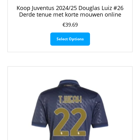
Koop Juventus 2024/25 Douglas Luiz #26
Derde tenue met korte mouwen online
€
39.69
Dit
Select Options
product
heeft
meerdere
variaties.
Deze
optie
kan
gekozen
worden
op
de
productpagina