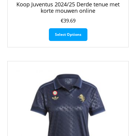
Koop Juventus 2024/25 Derde tenue met
korte mouwen online
€
39.69
Dit
Select Options
product
heeft
meerdere
variaties.
Deze
optie
kan
gekozen
worden
op
de
productpagina