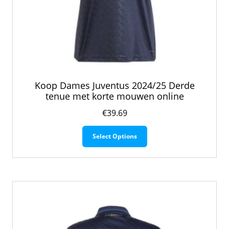
Koop Dames Juventus 2024/25 Derde
tenue met korte mouwen online
€
39.69
Dit
Select Options
product
heeft
meerdere
variaties.
Deze
optie
kan
gekozen