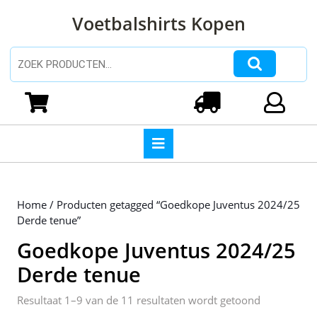
Ga
Voetbalshirts Kopen
naar
de
inhoud
Zoeken naar:
Ga
naar
Winkelwagen
Login
de
inhoud
Open
knop
Home
/ Producten getagged “Goedkope Juventus 2024/25
Derde tenue”
Goedkope Juventus 2024/25
Derde tenue
Gesorteerd
Resultaat 1–9 van de 11 resultaten wordt getoond
op