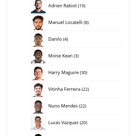
producten
19
Adrien Rabiot
19
producten
8
Manuel Locatelli
8
producten
4
Danilo
4
producten
3
Moise Kean
3
producten
30
Harry Maguire
30
producten
22
Vitinha Ferreira
22
producten
22
Nuno Mendes
22
producten
20
Lucas Vazquez
20
producten