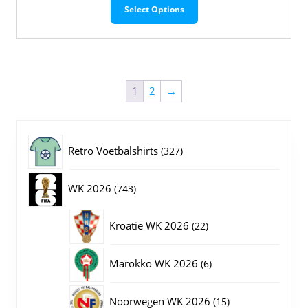
Select Options
product
heeft
meerdere
variaties.
Deze
optie
1
2
→
kan
gekozen
worden
327
op
Retro Voetbalshirts
327
de
producten
productpagina
743
WK 2026
743
producten
22
Kroatië WK 2026
22
producten
6
Marokko WK 2026
6
producten
15
Noorwegen WK 2026
15