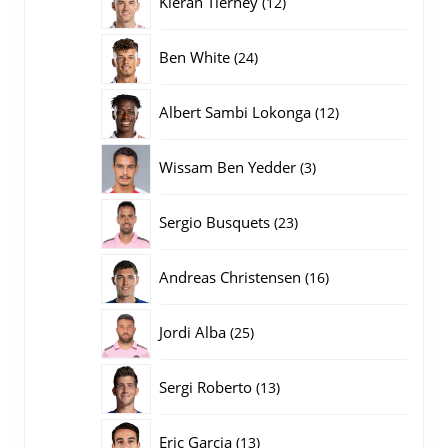
Kieran Tierney
12
producten
24
Ben White
24
producten
12
Albert Sambi Lokonga
12
producten
3
Wissam Ben Yedder
3
producten
23
Sergio Busquets
23
producten
16
Andreas Christensen
16
producten
25
Jordi Alba
25
producten
13
Sergi Roberto
13
producten
13
Eric Garcia
13