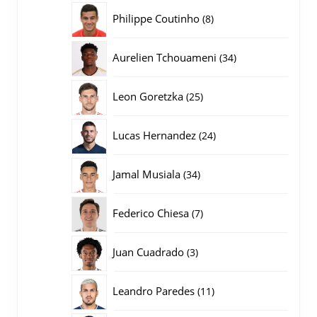
producten
8
Philippe Coutinho
8
producten
34
Aurelien Tchouameni
34
producten
25
Leon Goretzka
25
producten
24
Lucas Hernandez
24
producten
34
Jamal Musiala
34
producten
7
Federico Chiesa
7
producten
3
Juan Cuadrado
3
producten
11
Leandro Paredes
11