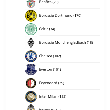
29
Benfica
29
producten
170
Borussia Dortmund
170
producten
34
Celtic
34
producten
18
Borussia Monchengladbach
18
producten
302
Chelsea
302
producten
101
Everton
101
producten
25
Feyenoord
25
producten
152
Inter Milan
152
producten
153
Juventus
153