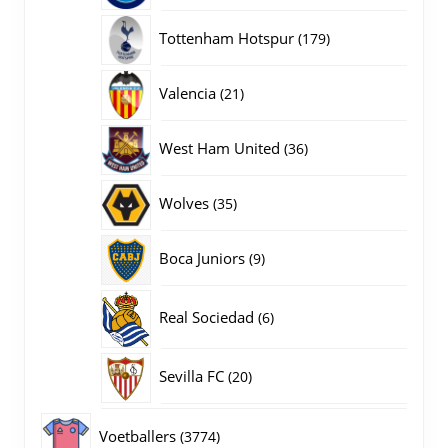
producten
179
Tottenham Hotspur
179
producten
21
Valencia
21
producten
36
West Ham United
36
producten
35
Wolves
35
producten
9
Boca Juniors
9
producten
6
Real Sociedad
6
producten
20
Sevilla FC
20
producten
3774
Voetballers
3774