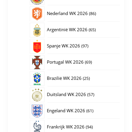
producten
86
Nederland WK 2026
86
producten
65
Argentinië WK 2026
65
producten
97
Spanje WK 2026
97
producten
69
Portugal WK 2026
69
producten
25
Brazilië WK 2026
25
producten
57
Duitsland WK 2026
57
producten
61
Engeland WK 2026
61
producten
94
Frankrijk WK 2026
94