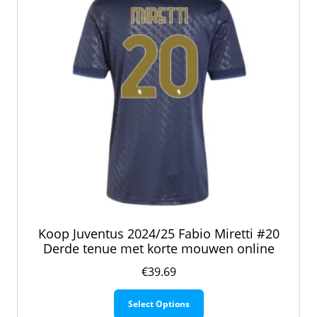
worden
op
de
productpagina
Koop Juventus 2024/25 Fabio Miretti #20
Derde tenue met korte mouwen online
€
39.69
Dit
Select Options
product