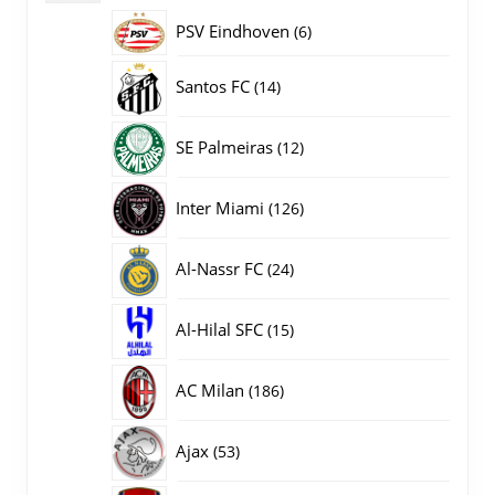
producten
PSV Eindhoven
6
6
producten
14
Santos FC
14
producten
12
SE Palmeiras
12
producten
126
Inter Miami
126
producten
24
Al-Nassr FC
24
producten
15
Al-Hilal SFC
15
producten
186
AC Milan
186
producten
53
Ajax
53