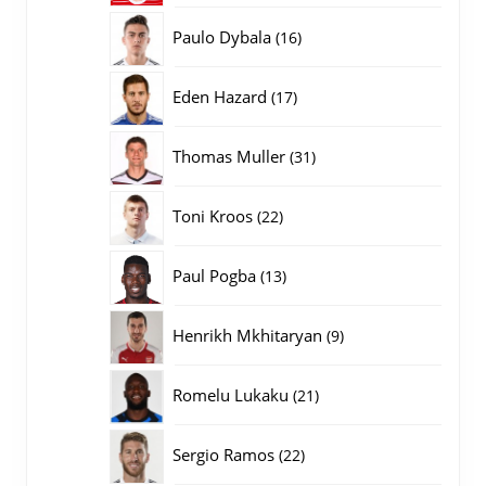
producten
16
Paulo Dybala
16
producten
17
Eden Hazard
17
producten
31
Thomas Muller
31
producten
22
Toni Kroos
22
producten
13
Paul Pogba
13
producten
9
Henrikh Mkhitaryan
9
producten
21
Romelu Lukaku
21
producten
22
Sergio Ramos
22