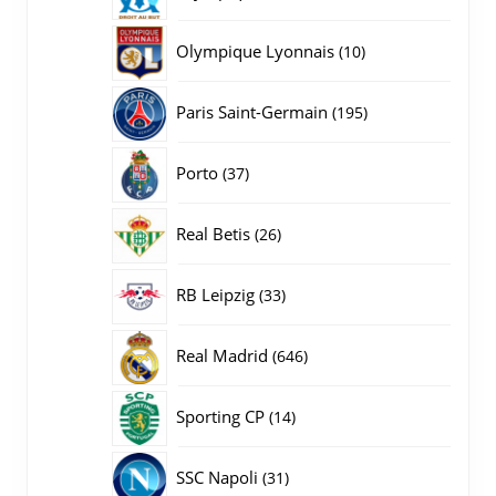
producten
10
Olympique Lyonnais
10
producten
195
Paris Saint-Germain
195
producten
37
Porto
37
producten
26
Real Betis
26
producten
33
RB Leipzig
33
producten
646
Real Madrid
646
producten
14
Sporting CP
14
producten
31
SSC Napoli
31