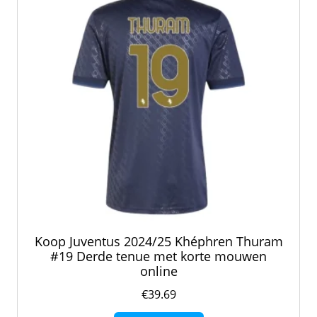
gekozen
worden
op
de
productpagina
Koop Juventus 2024/25 Khéphren Thuram
#19 Derde tenue met korte mouwen
online
€
39.69
Dit