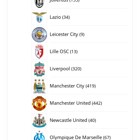
producten
34
Lazio
34
producten
9
Leicester City
9
producten
13
Lille OSC
13
producten
320
Liverpool
320
producten
419
Manchester City
419
producten
442
Manchester United
442
producten
40
Newcastle United
40
producten
67
Olympique De Marseille
67