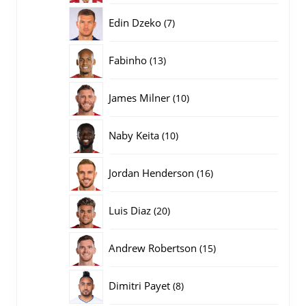
producten
7
Edin Dzeko
7
producten
13
Fabinho
13
producten
10
James Milner
10
producten
10
Naby Keita
10
producten
16
Jordan Henderson
16
producten
20
Luis Diaz
20
producten
15
Andrew Robertson
15
producten
8
Dimitri Payet
8