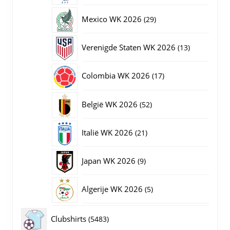
producten
29
Mexico WK 2026
29
producten
13
Verenigde Staten WK 2026
13
producten
17
Colombia WK 2026
17
producten
52
België WK 2026
52
producten
21
Italië WK 2026
21
producten
9
Japan WK 2026
9
producten
5
Algerije WK 2026
5
producten
5483
Clubshirts
5483