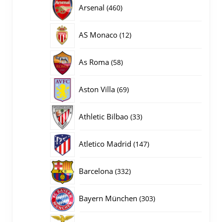
producten
460
Arsenal
460
producten
12
AS Monaco
12
producten
58
As Roma
58
producten
69
Aston Villa
69
producten
33
Athletic Bilbao
33
producten
147
Atletico Madrid
147
producten
332
Barcelona
332
producten
303
Bayern München
303
producten