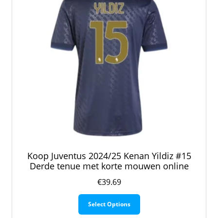
worden
op
de
productpagina
Koop Juventus 2024/25 Kenan Yildiz #15
Derde tenue met korte mouwen online
€
39.69
Dit
Select Options
product
heeft