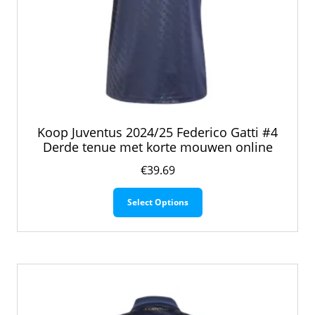
Koop Juventus 2024/25 Federico Gatti #4
Derde tenue met korte mouwen online
€
39.69
Dit
Select Options
product
heeft
meerdere
variaties.
Deze
optie
kan