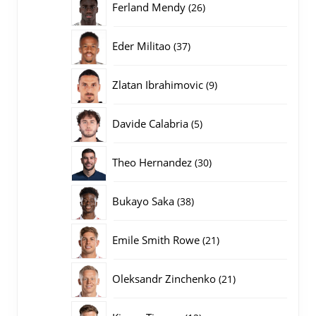
26
Ferland Mendy
26
producten
37
Eder Militao
37
producten
9
Zlatan Ibrahimovic
9
producten
5
Davide Calabria
5
producten
30
Theo Hernandez
30
producten
38
Bukayo Saka
38
producten
21
Emile Smith Rowe
21
producten
21
Oleksandr Zinchenko
21
producten
12