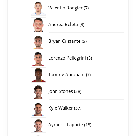
producten
7
Valentin Rongier
7
producten
3
Andrea Belotti
3
producten
5
Bryan Cristante
5
producten
5
Lorenzo Pellegrini
5
producten
7
Tammy Abraham
7
producten
38
John Stones
38
producten
37
Kyle Walker
37
producten
13
Aymeric Laporte
13