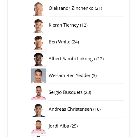
producten
21
Oleksandr Zinchenko
21
producten
12
Kieran Tierney
12
producten
24
Ben White
24
producten
12
Albert Sambi Lokonga
12
producten
3
Wissam Ben Yedder
3
producten
23
Sergio Busquets
23
producten
16
Andreas Christensen
16
producten
25
Jordi Alba
25