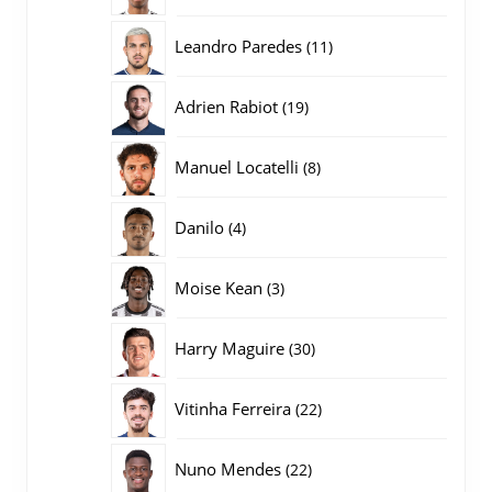
producten
11
Leandro Paredes
11
producten
19
Adrien Rabiot
19
producten
8
Manuel Locatelli
8
producten
4
Danilo
4
producten
3
Moise Kean
3
producten
30
Harry Maguire
30
producten
22
Vitinha Ferreira
22
producten
22
Nuno Mendes
22