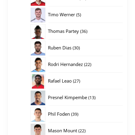
producten
5
Timo Werner
5
producten
36
Thomas Partey
36
producten
30
Ruben Dias
30
producten
22
Rodri Hernandez
22
producten
27
Rafael Leao
27
producten
13
Presnel Kimpembe
13
producten
39
Phil Foden
39
producten
22
Mason Mount
22