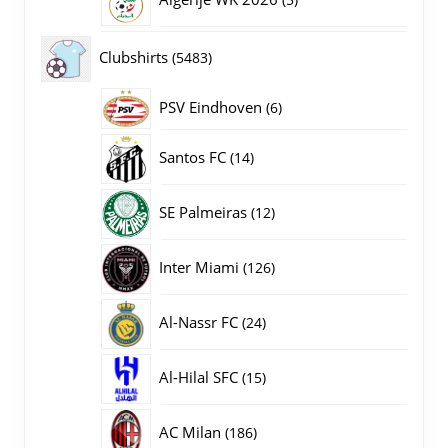
producten
5483
Clubshirts
5483
producten
PSV Eindhoven
6
6
producten
14
Santos FC
14
producten
12
SE Palmeiras
12
producten
126
Inter Miami
126
producten
24
Al-Nassr FC
24
producten
15
Al-Hilal SFC
15
producten
186
AC Milan
186