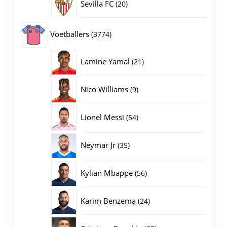
20
Sevilla FC
20
producten
3774
Voetballers
3774
producten
21
Lamine Yamal
21
producten
9
Nico Williams
9
producten
54
Lionel Messi
54
producten
35
Neymar Jr
35
producten
56
Kylian Mbappe
56
producten
24
Karim Benzema
24
producten