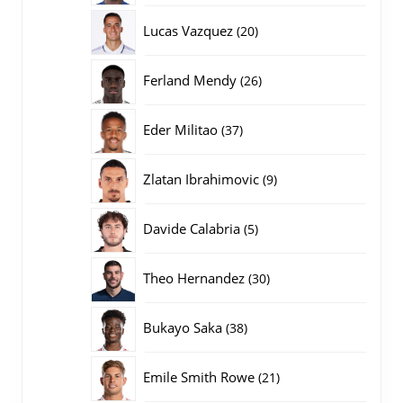
producten
20
Lucas Vazquez
20
producten
26
Ferland Mendy
26
producten
37
Eder Militao
37
producten
9
Zlatan Ibrahimovic
9
producten
5
Davide Calabria
5
producten
30
Theo Hernandez
30
producten
38
Bukayo Saka
38
producten
21
Emile Smith Rowe
21