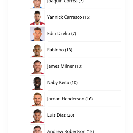
Joaquin Correa
7
producten
15
Yannick Carrasco
15
producten
7
Edin Dzeko
7
producten
13
Fabinho
13
producten
10
James Milner
10
producten
10
Naby Keita
10
producten
16
Jordan Henderson
16
producten
20
Luis Diaz
20
producten
15
Andrew Robertson
15