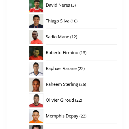
producten
3
David Neres
3
producten
16
Thiago Silva
16
producten
12
Sadio Mane
12
producten
13
Roberto Firmino
13
producten
22
Raphael Varane
22
producten
26
Raheem Sterling
26
producten
22
Olivier Giroud
22
producten
22
Memphis Depay
22
producten