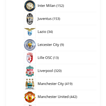
producten
152
Inter Milan
152
producten
153
Juventus
153
producten
34
Lazio
34
producten
9
Leicester City
9
producten
13
Lille OSC
13
producten
320
Liverpool
320
producten
419
Manchester City
419
producten
442
Manchester United
442