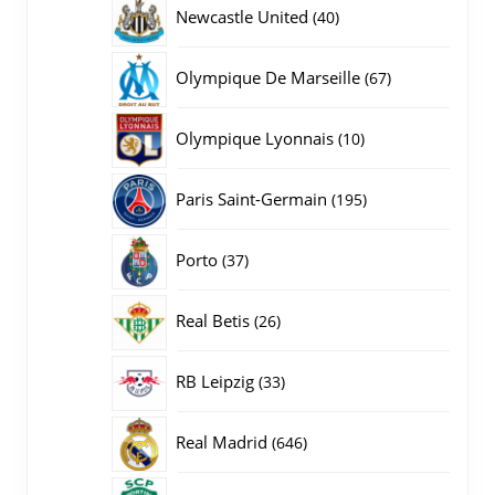
producten
40
Newcastle United
40
producten
67
Olympique De Marseille
67
producten
10
Olympique Lyonnais
10
producten
195
Paris Saint-Germain
195
producten
37
Porto
37
producten
26
Real Betis
26
producten
33
RB Leipzig
33
producten
646
Real Madrid
646
producten