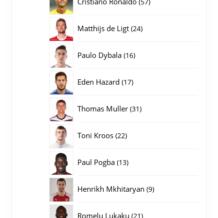
57
Cristiano Ronaldo
57
producten
24
Matthijs de Ligt
24
producten
16
Paulo Dybala
16
producten
17
Eden Hazard
17
producten
31
Thomas Muller
31
producten
22
Toni Kroos
22
producten
13
Paul Pogba
13
producten
9
Henrikh Mkhitaryan
9
producten
21
Romelu Lukaku
21