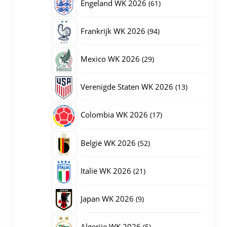
61
Engeland WK 2026
61
producten
94
Frankrijk WK 2026
94
producten
29
Mexico WK 2026
29
producten
13
Verenigde Staten WK 2026
13
producten
17
Colombia WK 2026
17
producten
52
België WK 2026
52
producten
21
Italië WK 2026
21
producten
9
Japan WK 2026
9
producten
5
Algerije WK 2026
5