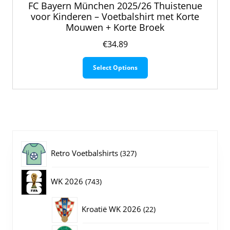
FC Bayern München 2025/26 Thuistenue
voor Kinderen – Voetbalshirt met Korte
Mouwen + Korte Broek
€
34.89
Dit
Select Options
product
heeft
meerdere
variaties.
Deze
optie
kan
gekozen
327
Retro Voetbalshirts
327
worden
op
producten
743
WK 2026
743
de
productpagina
producten
22
Kroatië WK 2026
22
producten