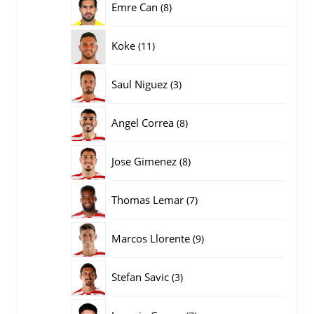
8
Emre Can
8
producten
11
Koke
11
producten
3
Saul Niguez
3
producten
8
Angel Correa
8
producten
8
Jose Gimenez
8
producten
7
Thomas Lemar
7
producten
9
Marcos Llorente
9
producten
3
Stefan Savic
3
producten
7