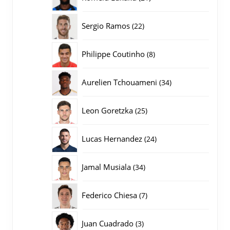
producten
22
Sergio Ramos
22
producten
8
Philippe Coutinho
8
producten
34
Aurelien Tchouameni
34
producten
25
Leon Goretzka
25
producten
24
Lucas Hernandez
24
producten
34
Jamal Musiala
34
producten
7
Federico Chiesa
7
producten
3
Juan Cuadrado
3