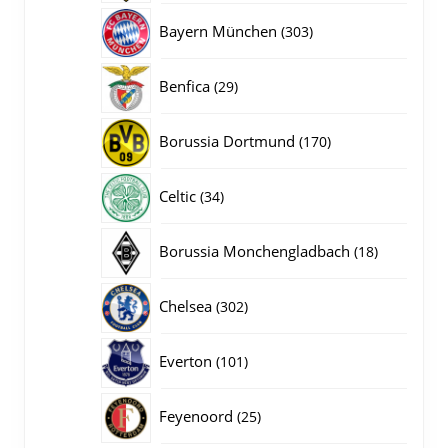
producten
303
Bayern München
303
producten
29
Benfica
29
producten
170
Borussia Dortmund
170
producten
34
Celtic
34
producten
18
Borussia Monchengladbach
18
producten
302
Chelsea
302
producten
101
Everton
101
producten
25
Feyenoord
25