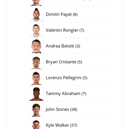
producten
8
Dimitri Payet
8
producten
7
Valentin Rongier
7
producten
3
Andrea Belotti
3
producten
5
Bryan Cristante
5
producten
5
Lorenzo Pellegrini
5
producten
7
Tammy Abraham
7
producten
38
John Stones
38
producten
37
Kyle Walker
37