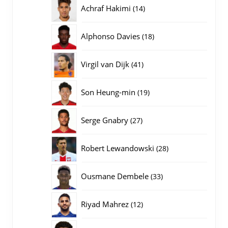
producten
14
Achraf Hakimi
14
producten
18
Alphonso Davies
18
producten
41
Virgil van Dijk
41
producten
19
Son Heung-min
19
producten
27
Serge Gnabry
27
producten
28
Robert Lewandowski
28
producten
33
Ousmane Dembele
33
producten
12
Riyad Mahrez
12
producten