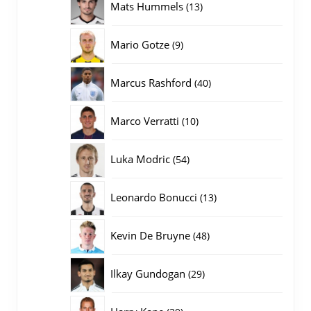
13
Mats Hummels
13
producten
9
Mario Gotze
9
producten
40
Marcus Rashford
40
producten
10
Marco Verratti
10
producten
54
Luka Modric
54
producten
13
Leonardo Bonucci
13
producten
48
Kevin De Bruyne
48
producten
29
Ilkay Gundogan
29
producten
39