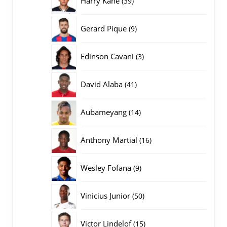
Harry Kane
39
producten
9
Gerard Pique
9
producten
3
Edinson Cavani
3
producten
41
David Alaba
41
producten
14
Aubameyang
14
producten
16
Anthony Martial
16
producten
9
Wesley Fofana
9
producten
50
Vinicius Junior
50
producten
15
Victor Lindelof
15