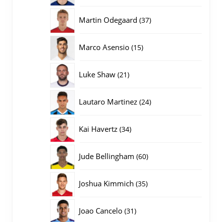
producten
37
Martin Odegaard
37
producten
15
Marco Asensio
15
producten
21
Luke Shaw
21
producten
24
Lautaro Martinez
24
producten
34
Kai Havertz
34
producten
60
Jude Bellingham
60
producten
35
Joshua Kimmich
35
producten
31
Joao Cancelo
31