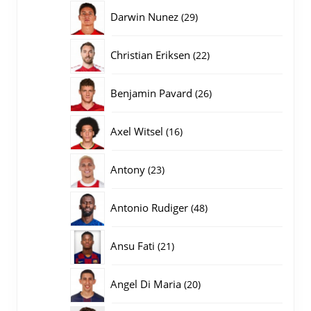
producten
29
Darwin Nunez
29
producten
22
Christian Eriksen
22
producten
26
Benjamin Pavard
26
producten
16
Axel Witsel
16
producten
23
Antony
23
producten
48
Antonio Rudiger
48
producten
21
Ansu Fati
21
producten
20
Angel Di Maria
20