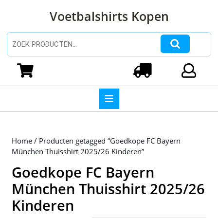
Ga
Voetbalshirts Kopen
naar
de
inhoud
Zoeken naar:
Ga
naar
Winkelwagen
Login
de
inhoud
Open
knop
Home
/ Producten getagged “Goedkope FC Bayern
München Thuisshirt 2025/26 Kinderen”
Goedkope FC Bayern
München Thuisshirt 2025/26
Kinderen