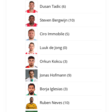
producten
6
Dusan Tadic
6
producten
10
Steven Bergwijn
10
producten
5
Ciro Immobile
5
producten
0
Luuk de Jong
0
producten
3
Orkun Kokcu
3
producten
9
Jonas Hofmann
9
producten
3
Borja Iglesias
3
producten
10
Ruben Neves
10