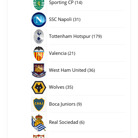
14
Sporting CP
14
producten
31
SSC Napoli
31
producten
179
Tottenham Hotspur
179
producten
21
Valencia
21
producten
36
West Ham United
36
producten
35
Wolves
35
producten
9
Boca Juniors
9
producten
6
Real Sociedad
6
producten