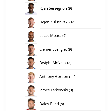
producten
9
Ryan Sessegnon
9
producten
14
Dejan Kulusevski
14
producten
9
Lucas Moura
9
producten
9
Clement Lenglet
9
producten
18
Dwight McNeil
18
producten
11
Anthony Gordon
11
producten
9
James Tarkowski
9
producten
8
Daley Blind
8