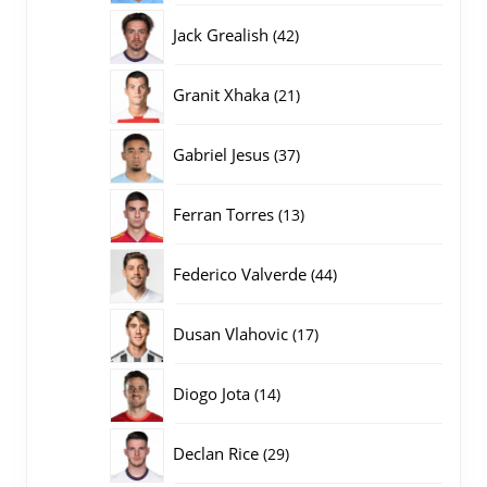
producten
42
Jack Grealish
42
producten
21
Granit Xhaka
21
producten
37
Gabriel Jesus
37
producten
13
Ferran Torres
13
producten
44
Federico Valverde
44
producten
17
Dusan Vlahovic
17
producten
14
Diogo Jota
14
producten
29
Declan Rice
29