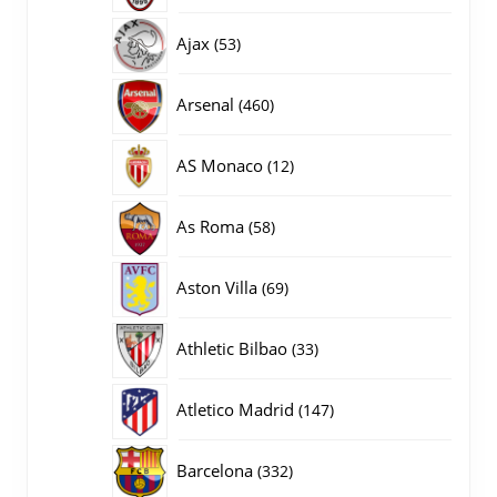
producten
53
Ajax
53
producten
460
Arsenal
460
producten
12
AS Monaco
12
producten
58
As Roma
58
producten
69
Aston Villa
69
producten
33
Athletic Bilbao
33
producten
147
Atletico Madrid
147
producten
332
Barcelona
332