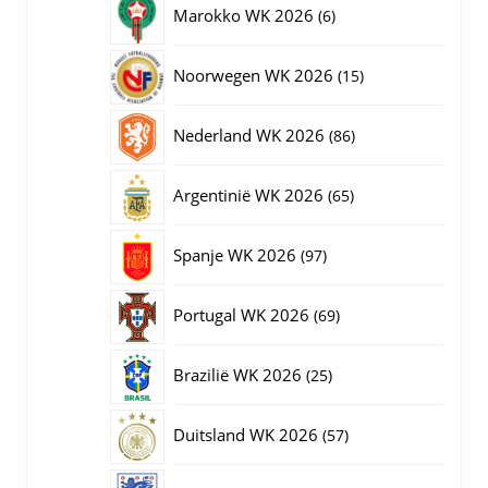
6
Marokko WK 2026
6
producten
15
Noorwegen WK 2026
15
producten
86
Nederland WK 2026
86
producten
65
Argentinië WK 2026
65
producten
97
Spanje WK 2026
97
producten
69
Portugal WK 2026
69
producten
25
Brazilië WK 2026
25
producten
57
Duitsland WK 2026
57
producten