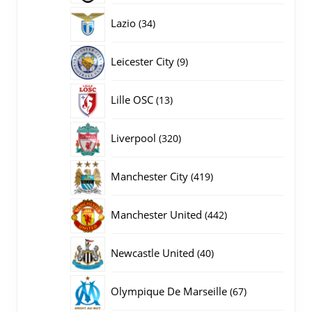
producten
34
Lazio
34
producten
9
Leicester City
9
producten
13
Lille OSC
13
producten
320
Liverpool
320
producten
419
Manchester City
419
producten
442
Manchester United
442
producten
40
Newcastle United
40
producten
67
Olympique De Marseille
67