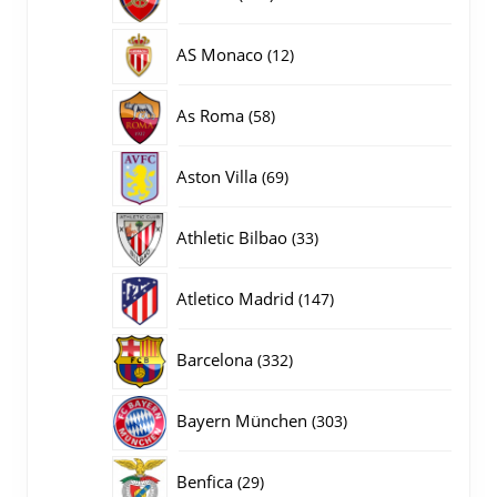
producten
12
AS Monaco
12
producten
58
As Roma
58
producten
69
Aston Villa
69
producten
33
Athletic Bilbao
33
producten
147
Atletico Madrid
147
producten
332
Barcelona
332
producten
303
Bayern München
303
producten
29
Benfica
29