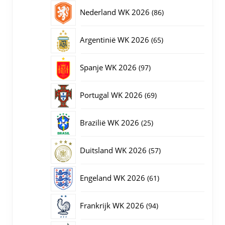
producten
86
Nederland WK 2026
86
producten
65
Argentinië WK 2026
65
producten
97
Spanje WK 2026
97
producten
69
Portugal WK 2026
69
producten
25
Brazilië WK 2026
25
producten
57
Duitsland WK 2026
57
producten
61
Engeland WK 2026
61
producten
94
Frankrijk WK 2026
94