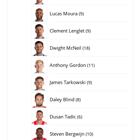
producten
9
Lucas Moura
9
producten
9
Clement Lenglet
9
producten
18
Dwight McNeil
18
producten
11
Anthony Gordon
11
producten
9
James Tarkowski
9
producten
8
Daley Blind
8
producten
6
Dusan Tadic
6
producten
10
Steven Bergwijn
10