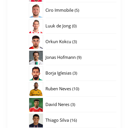
producten
5
Ciro Immobile
5
producten
0
Luuk de Jong
0
producten
3
Orkun Kokcu
3
producten
9
Jonas Hofmann
9
producten
3
Borja Iglesias
3
producten
10
Ruben Neves
10
producten
3
David Neres
3
producten
16
Thiago Silva
16