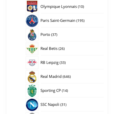
producten
10
Olympique Lyonnais
10
producten
195
Paris Saint-Germain
195
producten
37
Porto
37
producten
26
Real Betis
26
producten
33
RB Leipzig
33
producten
646
Real Madrid
646
producten
14
Sporting CP
14
producten
31
SSC Napoli
31