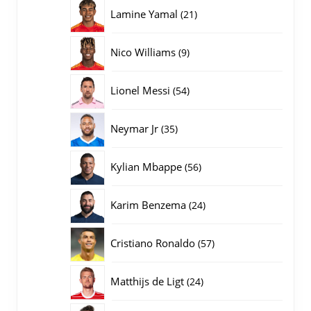
producten
21
Lamine Yamal
21
producten
9
Nico Williams
9
producten
54
Lionel Messi
54
producten
35
Neymar Jr
35
producten
56
Kylian Mbappe
56
producten
24
Karim Benzema
24
producten
57
Cristiano Ronaldo
57
producten
24
Matthijs de Ligt
24
producten