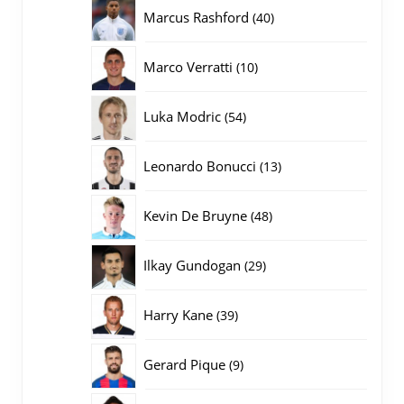
producten
40
Marcus Rashford
40
producten
10
Marco Verratti
10
producten
54
Luka Modric
54
producten
13
Leonardo Bonucci
13
producten
48
Kevin De Bruyne
48
producten
29
Ilkay Gundogan
29
producten
39
Harry Kane
39
producten
9
Gerard Pique
9
producten