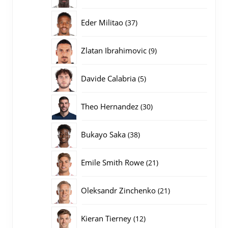
producten
37
Eder Militao
37
producten
9
Zlatan Ibrahimovic
9
producten
5
Davide Calabria
5
producten
30
Theo Hernandez
30
producten
38
Bukayo Saka
38
producten
21
Emile Smith Rowe
21
producten
21
Oleksandr Zinchenko
21
producten
12
Kieran Tierney
12