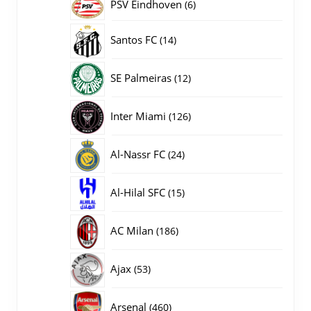
PSV Eindhoven
6
6
producten
14
Santos FC
14
producten
12
SE Palmeiras
12
producten
126
Inter Miami
126
producten
24
Al-Nassr FC
24
producten
15
Al-Hilal SFC
15
producten
186
AC Milan
186
producten
53
Ajax
53
producten
460
Arsenal
460