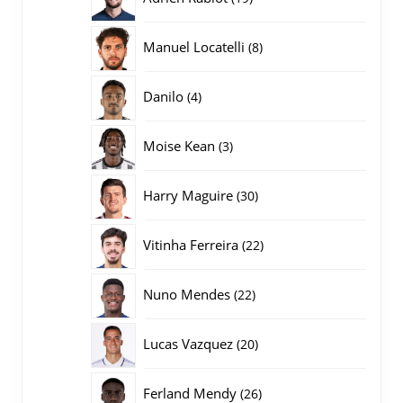
producten
8
Manuel Locatelli
8
producten
4
Danilo
4
producten
3
Moise Kean
3
producten
30
Harry Maguire
30
producten
22
Vitinha Ferreira
22
producten
22
Nuno Mendes
22
producten
20
Lucas Vazquez
20
producten
26
Ferland Mendy
26