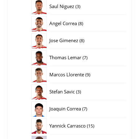
producten
3
Saul Niguez
3
producten
8
Angel Correa
8
producten
8
Jose Gimenez
8
producten
7
Thomas Lemar
7
producten
9
Marcos Llorente
9
producten
3
Stefan Savic
3
producten
7
Joaquin Correa
7
producten
15
Yannick Carrasco
15
producten