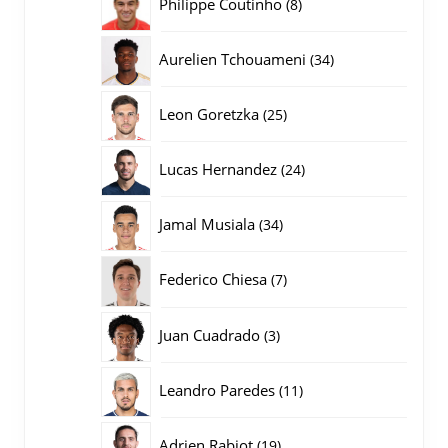
8
Philippe Coutinho
8
producten
34
Aurelien Tchouameni
34
producten
25
Leon Goretzka
25
producten
24
Lucas Hernandez
24
producten
34
Jamal Musiala
34
producten
7
Federico Chiesa
7
producten
3
Juan Cuadrado
3
producten
11
Leandro Paredes
11
producten
19
Adrien Rabiot
19