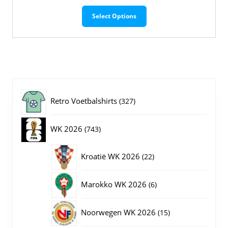
Dit
Select Options
product
heeft
meerdere
variaties.
Deze
optie
kan
gekozen
327
Retro Voetbalshirts
327
worden
op
producten
743
WK 2026
743
de
productpagina
producten
22
Kroatië WK 2026
22
producten
6
Marokko WK 2026
6
producten
15
Noorwegen WK 2026
15