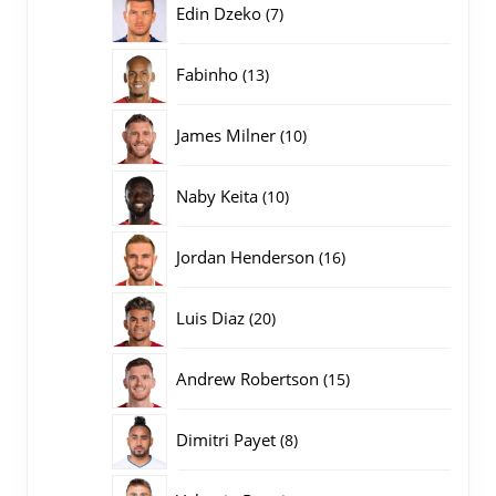
7
Edin Dzeko
7
producten
13
Fabinho
13
producten
10
James Milner
10
producten
10
Naby Keita
10
producten
16
Jordan Henderson
16
producten
20
Luis Diaz
20
producten
15
Andrew Robertson
15
producten
8
Dimitri Payet
8
producten