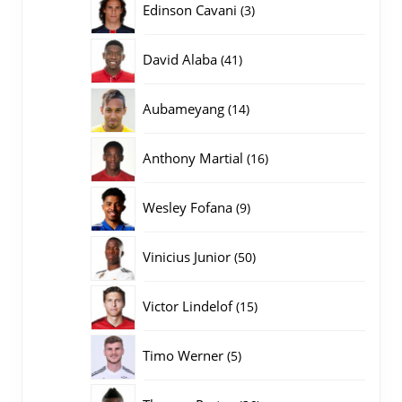
3
Edinson Cavani
3
producten
41
David Alaba
41
producten
14
Aubameyang
14
producten
16
Anthony Martial
16
producten
9
Wesley Fofana
9
producten
50
Vinicius Junior
50
producten
15
Victor Lindelof
15
producten
5
Timo Werner
5
producten