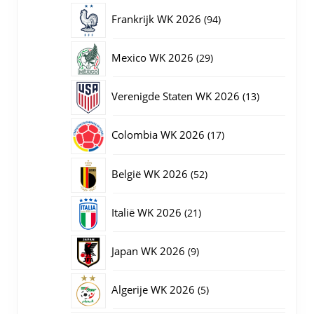
producten
94
Frankrijk WK 2026
94
producten
29
Mexico WK 2026
29
producten
13
Verenigde Staten WK 2026
13
producten
17
Colombia WK 2026
17
producten
52
België WK 2026
52
producten
21
Italië WK 2026
21
producten
9
Japan WK 2026
9
producten
5
Algerije WK 2026
5