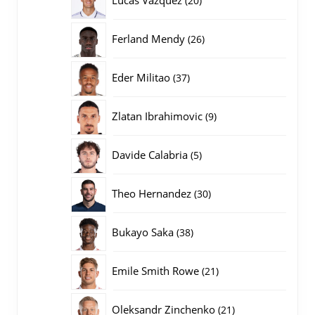
20
producten
26
Ferland Mendy
26
producten
37
Eder Militao
37
producten
9
Zlatan Ibrahimovic
9
producten
5
Davide Calabria
5
producten
30
Theo Hernandez
30
producten
38
Bukayo Saka
38
producten
21
Emile Smith Rowe
21
producten
21
Oleksandr Zinchenko
21