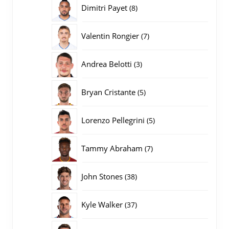
producten
8
Dimitri Payet
8
producten
7
Valentin Rongier
7
producten
3
Andrea Belotti
3
producten
5
Bryan Cristante
5
producten
5
Lorenzo Pellegrini
5
producten
7
Tammy Abraham
7
producten
38
John Stones
38
producten
37
Kyle Walker
37
producten