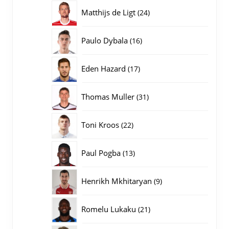
producten
24
Matthijs de Ligt
24
producten
16
Paulo Dybala
16
producten
17
Eden Hazard
17
producten
31
Thomas Muller
31
producten
22
Toni Kroos
22
producten
13
Paul Pogba
13
producten
9
Henrikh Mkhitaryan
9
producten
21
Romelu Lukaku
21