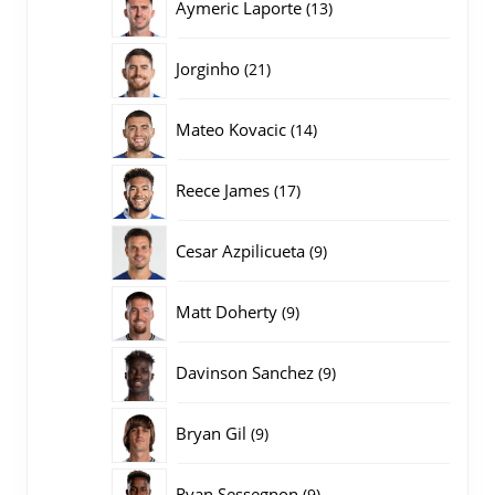
13
Aymeric Laporte
13
producten
21
Jorginho
21
producten
14
Mateo Kovacic
14
producten
17
Reece James
17
producten
9
Cesar Azpilicueta
9
producten
9
Matt Doherty
9
producten
9
Davinson Sanchez
9
producten
9
Bryan Gil
9
producten
9
Ryan Sessegnon
9