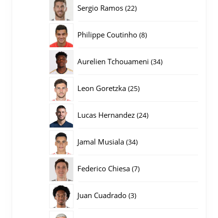
producten
22
Sergio Ramos
22
producten
8
Philippe Coutinho
8
producten
34
Aurelien Tchouameni
34
producten
25
Leon Goretzka
25
producten
24
Lucas Hernandez
24
producten
34
Jamal Musiala
34
producten
7
Federico Chiesa
7
producten
3
Juan Cuadrado
3
producten