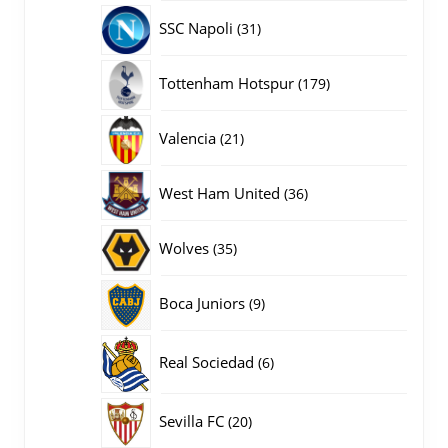
producten
31
SSC Napoli
31
producten
179
Tottenham Hotspur
179
producten
21
Valencia
21
producten
36
West Ham United
36
producten
35
Wolves
35
producten
9
Boca Juniors
9
producten
6
Real Sociedad
6
producten
20
Sevilla FC
20