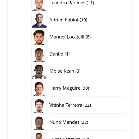
11
Leandro Paredes
11
producten
19
Adrien Rabiot
19
producten
8
Manuel Locatelli
8
producten
4
Danilo
4
producten
3
Moise Kean
3
producten
30
Harry Maguire
30
producten
22
Vitinha Ferreira
22
producten
22
Nuno Mendes
22
producten
20
Lucas Vazquez