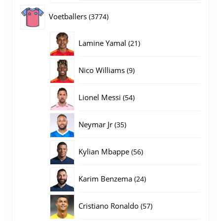
producten
3774
Voetballers
3774
producten
21
Lamine Yamal
21
producten
9
Nico Williams
9
producten
54
Lionel Messi
54
producten
35
Neymar Jr
35
producten
56
Kylian Mbappe
56
producten
24
Karim Benzema
24
producten
57
Cristiano Ronaldo
57