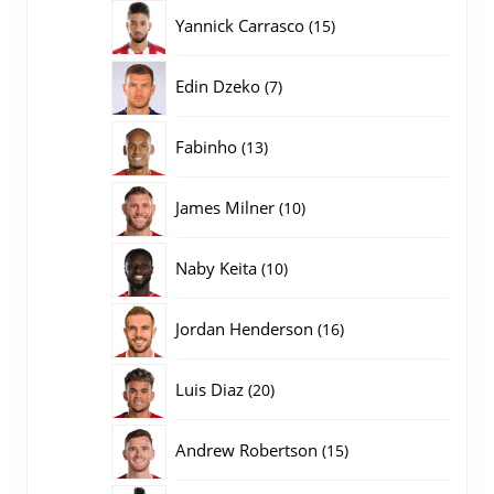
producten
15
Yannick Carrasco
15
producten
7
Edin Dzeko
7
producten
13
Fabinho
13
producten
10
James Milner
10
producten
10
Naby Keita
10
producten
16
Jordan Henderson
16
producten
20
Luis Diaz
20
producten
15
Andrew Robertson
15