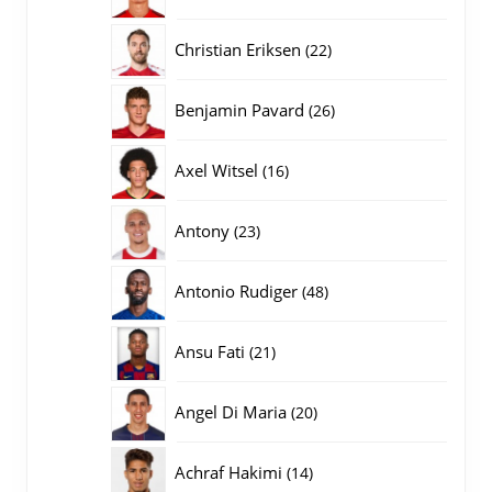
producten
22
Christian Eriksen
22
producten
26
Benjamin Pavard
26
producten
16
Axel Witsel
16
producten
23
Antony
23
producten
48
Antonio Rudiger
48
producten
21
Ansu Fati
21
producten
20
Angel Di Maria
20
producten
14
Achraf Hakimi
14