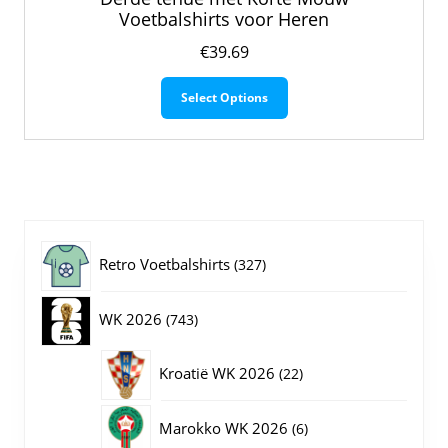
Voetbalshirts voor Heren
€
39.69
Dit
Select Options
product
heeft
meerdere
variaties.
Deze
optie
kan
gekozen
327
Retro Voetbalshirts
327
worden
op
producten
743
WK 2026
743
de
productpagina
producten
22
Kroatië WK 2026
22
producten
6
Marokko WK 2026
6