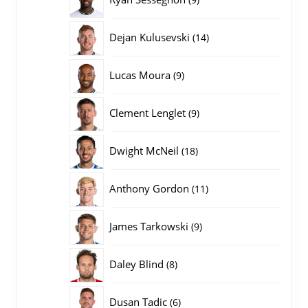
producten
14
Dejan Kulusevski
14
producten
9
Lucas Moura
9
producten
9
Clement Lenglet
9
producten
18
Dwight McNeil
18
producten
11
Anthony Gordon
11
producten
9
James Tarkowski
9
producten
8
Daley Blind
8
producten
6
Dusan Tadic
6