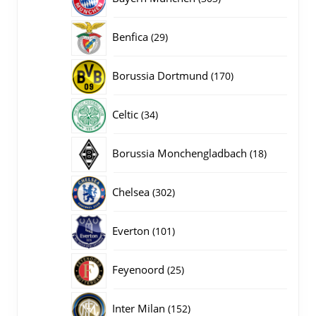
producten
29
Benfica
29
producten
170
Borussia Dortmund
170
producten
34
Celtic
34
producten
18
Borussia Monchengladbach
18
producten
302
Chelsea
302
producten
101
Everton
101
producten
25
Feyenoord
25
producten
152
Inter Milan
152