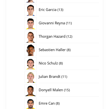
producten
13
Eric Garcia
13
producten
11
Giovanni Reyna
11
producten
12
Thorgan Hazard
12
producten
8
Sebastien Haller
8
producten
8
Nico Schulz
8
producten
11
Julian Brandt
11
producten
15
Donyell Malen
15
producten
8
Emre Can
8