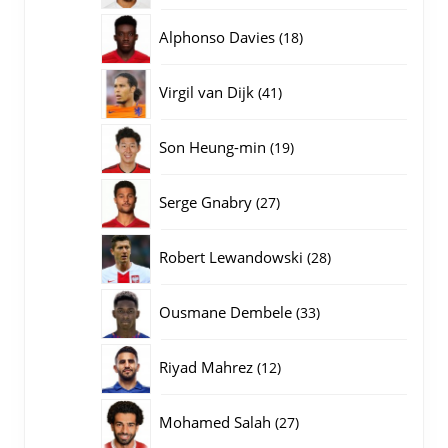
producten
18
Alphonso Davies
18
producten
41
Virgil van Dijk
41
producten
19
Son Heung-min
19
producten
27
Serge Gnabry
27
producten
28
Robert Lewandowski
28
producten
33
Ousmane Dembele
33
producten
12
Riyad Mahrez
12
producten
27
Mohamed Salah
27