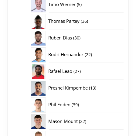
5
Timo Werner
5
producten
36
Thomas Partey
36
producten
30
Ruben Dias
30
producten
22
Rodri Hernandez
22
producten
27
Rafael Leao
27
producten
13
Presnel Kimpembe
13
producten
39
Phil Foden
39
producten
22
Mason Mount
22
producten