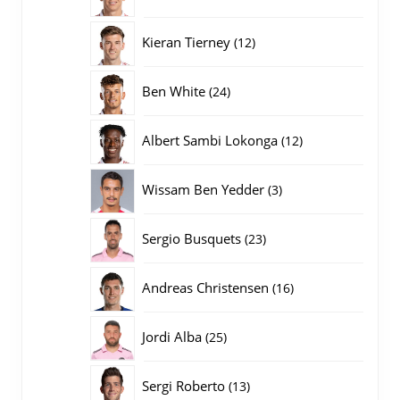
producten
12
Kieran Tierney
12
producten
24
Ben White
24
producten
12
Albert Sambi Lokonga
12
producten
3
Wissam Ben Yedder
3
producten
23
Sergio Busquets
23
producten
16
Andreas Christensen
16
producten
25
Jordi Alba
25
producten
13
Sergi Roberto
13