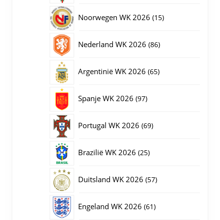
producten
15
Noorwegen WK 2026
15
producten
86
Nederland WK 2026
86
producten
65
Argentinië WK 2026
65
producten
97
Spanje WK 2026
97
producten
69
Portugal WK 2026
69
producten
25
Brazilië WK 2026
25
producten
57
Duitsland WK 2026
57
producten
61
Engeland WK 2026
61