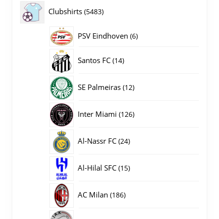
producten
5483
Clubshirts
5483
producten
PSV Eindhoven
6
6
producten
14
Santos FC
14
producten
12
SE Palmeiras
12
producten
126
Inter Miami
126
producten
24
Al-Nassr FC
24
producten
15
Al-Hilal SFC
15
producten
186
AC Milan
186
producten