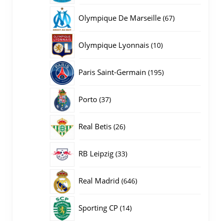
producten
67
Olympique De Marseille
67
producten
10
Olympique Lyonnais
10
producten
195
Paris Saint-Germain
195
producten
37
Porto
37
producten
26
Real Betis
26
producten
33
RB Leipzig
33
producten
646
Real Madrid
646
producten
14
Sporting CP
14