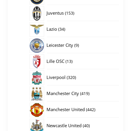
producten
153
Juventus
153
producten
34
Lazio
34
producten
9
Leicester City
9
producten
13
Lille OSC
13
producten
320
Liverpool
320
producten
419
Manchester City
419
producten
442
Manchester United
442
producten
40
Newcastle United
40