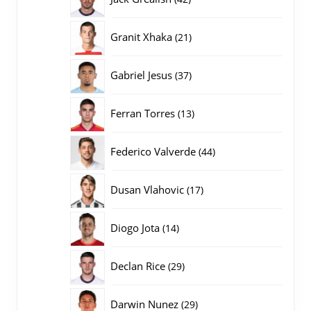
producten
21
Granit Xhaka
21
producten
37
Gabriel Jesus
37
producten
13
Ferran Torres
13
producten
44
Federico Valverde
44
producten
17
Dusan Vlahovic
17
producten
14
Diogo Jota
14
producten
29
Declan Rice
29
producten
29
Darwin Nunez
29