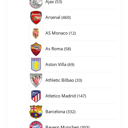
53
Ajax
53
producten
460
Arsenal
460
producten
12
AS Monaco
12
producten
58
As Roma
58
producten
69
Aston Villa
69
producten
33
Athletic Bilbao
33
producten
147
Atletico Madrid
147
producten
332
Barcelona
332
producten
303
Bayern München
303