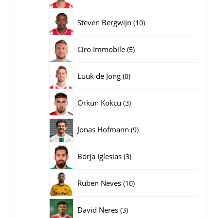
producten
10
Steven Bergwijn
10
producten
5
Ciro Immobile
5
producten
0
Luuk de Jong
0
producten
3
Orkun Kokcu
3
producten
9
Jonas Hofmann
9
producten
3
Borja Iglesias
3
producten
10
Ruben Neves
10
producten
3
David Neres
3