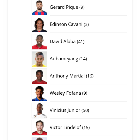
producten
9
Gerard Pique
9
producten
3
Edinson Cavani
3
producten
41
David Alaba
41
producten
14
Aubameyang
14
producten
16
Anthony Martial
16
producten
9
Wesley Fofana
9
producten
50
Vinicius Junior
50
producten
15
Victor Lindelof
15
producten