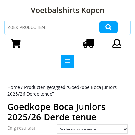
Ga
Voetbalshirts Kopen
naar
de
inhoud
Zoeken naar:
Ga
naar
Winkelwagen
Login
de
inhoud
Open
knop
Home
/ Producten getagged “Goedkope Boca Juniors
2025/26 Derde tenue”
Goedkope Boca Juniors
2025/26 Derde tenue
Enig resultaat