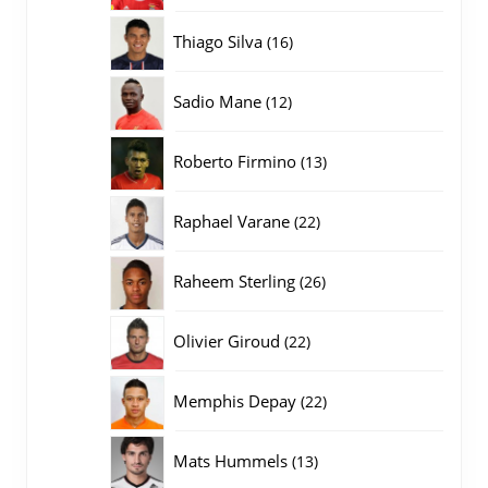
producten
16
Thiago Silva
16
producten
12
Sadio Mane
12
producten
13
Roberto Firmino
13
producten
22
Raphael Varane
22
producten
26
Raheem Sterling
26
producten
22
Olivier Giroud
22
producten
22
Memphis Depay
22
producten
13
Mats Hummels
13