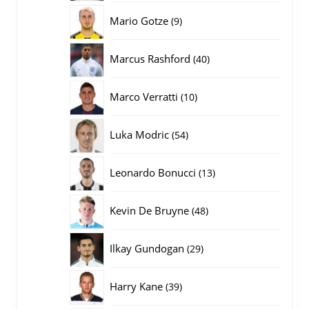
producten
9
Mario Gotze
9
producten
40
Marcus Rashford
40
producten
10
Marco Verratti
10
producten
54
Luka Modric
54
producten
13
Leonardo Bonucci
13
producten
48
Kevin De Bruyne
48
producten
29
Ilkay Gundogan
29
producten
39
Harry Kane
39