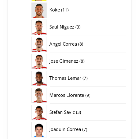
producten
11
Koke
11
producten
3
Saul Niguez
3
producten
8
Angel Correa
8
producten
8
Jose Gimenez
8
producten
7
Thomas Lemar
7
producten
9
Marcos Llorente
9
producten
3
Stefan Savic
3
producten
7
Joaquin Correa
7