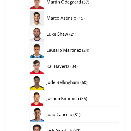
37
Martin Odegaard
37
producten
15
Marco Asensio
15
producten
21
Luke Shaw
21
producten
24
Lautaro Martinez
24
producten
34
Kai Havertz
34
producten
60
Jude Bellingham
60
producten
35
Joshua Kimmich
35
producten
31
Joao Cancelo
31
producten
42
Jack Grealish
42