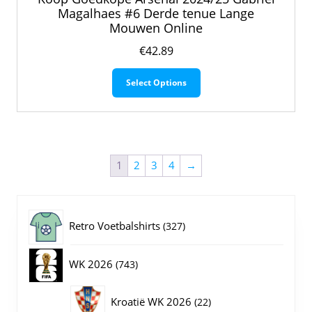
Magalhaes #6 Derde tenue Lange
Mouwen Online
€
42.89
Dit
Select Options
product
heeft
meerdere
variaties.
Deze
optie
1
2
3
4
→
kan
gekozen
worden
327
op
Retro Voetbalshirts
327
de
producten
productpagina
743
WK 2026
743
producten
22
Kroatië WK 2026
22