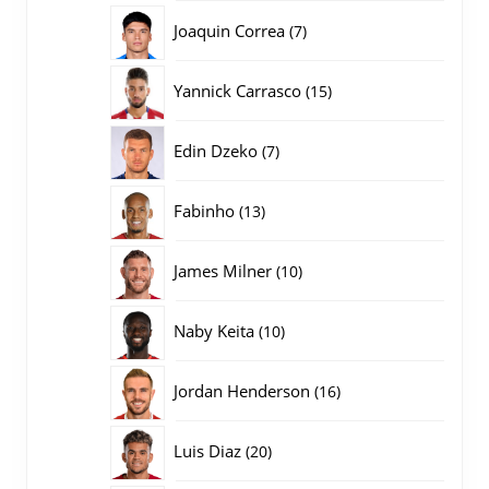
producten
7
Joaquin Correa
7
producten
15
Yannick Carrasco
15
producten
7
Edin Dzeko
7
producten
13
Fabinho
13
producten
10
James Milner
10
producten
10
Naby Keita
10
producten
16
Jordan Henderson
16
producten
20
Luis Diaz
20