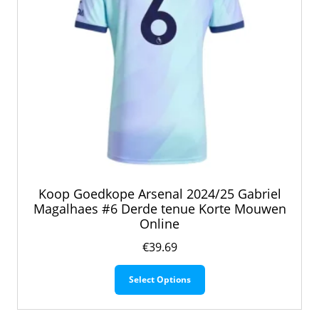
productpagina
Koop Goedkope Arsenal 2024/25 Gabriel
Magalhaes #6 Derde tenue Korte Mouwen
Online
€
39.69
Dit
Select Options
product
heeft
meerdere