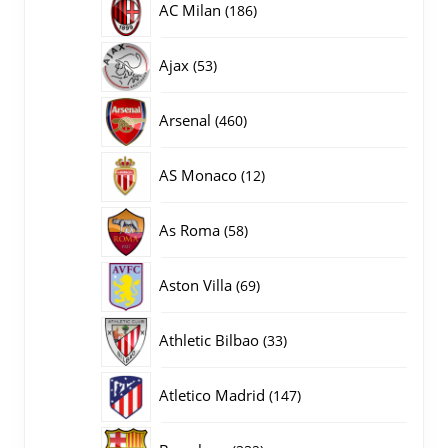
186
AC Milan
186
producten
53
Ajax
53
producten
460
Arsenal
460
producten
12
AS Monaco
12
producten
58
As Roma
58
producten
69
Aston Villa
69
producten
33
Athletic Bilbao
33
producten
147
Atletico Madrid
147
producten
332