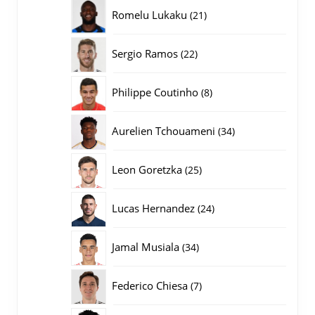
producten
21
Romelu Lukaku
21
producten
22
Sergio Ramos
22
producten
8
Philippe Coutinho
8
producten
34
Aurelien Tchouameni
34
producten
25
Leon Goretzka
25
producten
24
Lucas Hernandez
24
producten
34
Jamal Musiala
34
producten
7
Federico Chiesa
7
producten