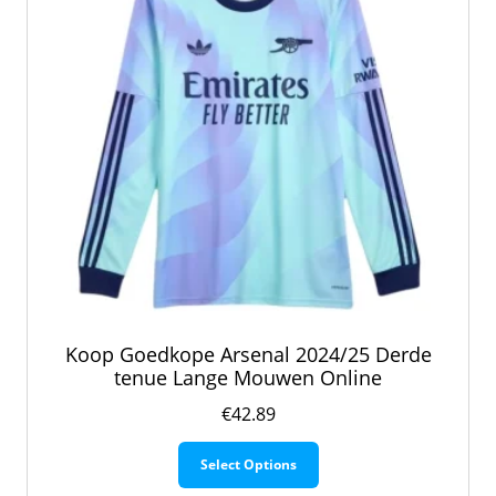
worden
op
de
productpagina
Koop Goedkope Arsenal 2024/25 Derde
tenue Lange Mouwen Online
€
42.89
Dit
Select Options
product
heeft