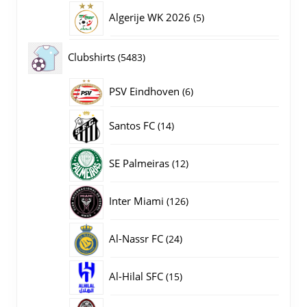
producten
5
Algerije WK 2026
5
producten
5483
Clubshirts
5483
producten
PSV Eindhoven
6
6
producten
14
Santos FC
14
producten
12
SE Palmeiras
12
producten
126
Inter Miami
126
producten
24
Al-Nassr FC
24
producten
15
Al-Hilal SFC
15
producten