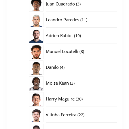
3
Juan Cuadrado
3
producten
11
Leandro Paredes
11
producten
19
Adrien Rabiot
19
producten
8
Manuel Locatelli
8
producten
4
Danilo
4
producten
3
Moise Kean
3
producten
30
Harry Maguire
30
producten
22
Vitinha Ferreira
22
producten