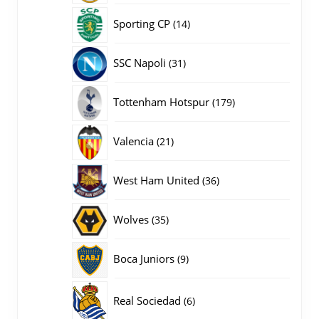
producten
14
Sporting CP
14
producten
31
SSC Napoli
31
producten
179
Tottenham Hotspur
179
producten
21
Valencia
21
producten
36
West Ham United
36
producten
35
Wolves
35
producten
9
Boca Juniors
9
producten
6
Real Sociedad
6