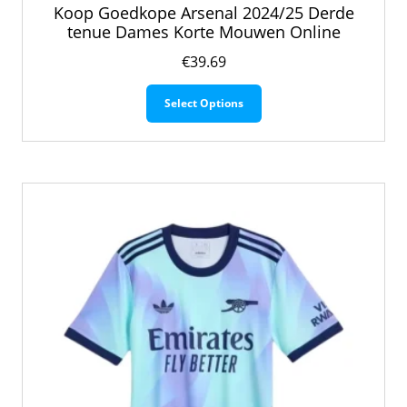
Koop Goedkope Arsenal 2024/25 Derde
tenue Dames Korte Mouwen Online
€
39.69
Dit
Select Options
product
heeft
meerdere
variaties.
Deze
optie
kan
gekozen
worden
op
de
productpagina