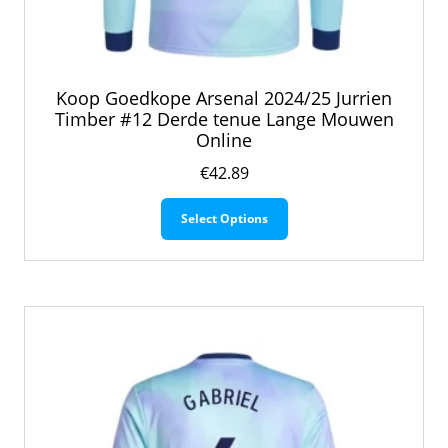
Koop Goedkope Arsenal 2024/25 Jurrien
Timber #12 Derde tenue Lange Mouwen
Online
€
42.89
Dit
Select Options
product
heeft
meerdere
variaties.
Deze
optie
kan
gekozen
worden
op
de