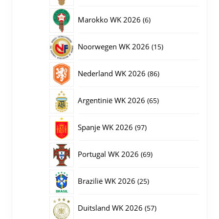
producten
6
Marokko WK 2026
6
producten
15
Noorwegen WK 2026
15
producten
86
Nederland WK 2026
86
producten
65
Argentinië WK 2026
65
producten
97
Spanje WK 2026
97
producten
69
Portugal WK 2026
69
producten
25
Brazilië WK 2026
25
producten
57
Duitsland WK 2026
57