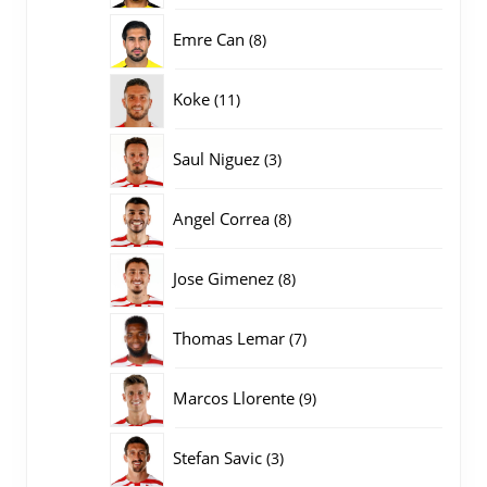
producten
8
Emre Can
8
producten
11
Koke
11
producten
3
Saul Niguez
3
producten
8
Angel Correa
8
producten
8
Jose Gimenez
8
producten
7
Thomas Lemar
7
producten
9
Marcos Llorente
9
producten
3
Stefan Savic
3