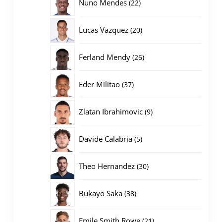
22
Nuno Mendes
22
producten
20
Lucas Vazquez
20
producten
26
Ferland Mendy
26
producten
37
Eder Militao
37
producten
9
Zlatan Ibrahimovic
9
producten
5
Davide Calabria
5
producten
30
Theo Hernandez
30
producten
38
Bukayo Saka
38
producten
21
Emile Smith Rowe
21