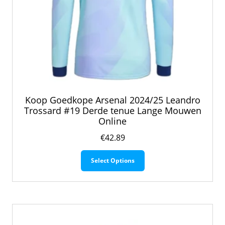
Koop Goedkope Arsenal 2024/25 Leandro
Trossard #19 Derde tenue Lange Mouwen
Online
€
42.89
Dit
Select Options
product
heeft
meerdere
variaties.
Deze
optie