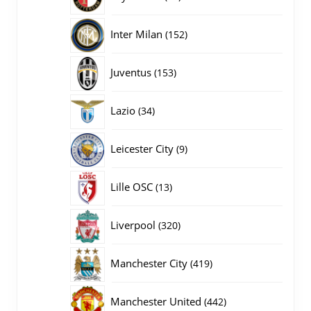
producten
152
Inter Milan
152
producten
153
Juventus
153
producten
34
Lazio
34
producten
9
Leicester City
9
producten
13
Lille OSC
13
producten
320
Liverpool
320
producten
419
Manchester City
419
producten
442
Manchester United
442