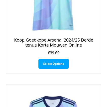
Koop Goedkope Arsenal 2024/25 Derde
tenue Korte Mouwen Online
€
39.69
Dit
Select Options
product
heeft
meerdere
variaties.
Deze
optie
kan
gekozen