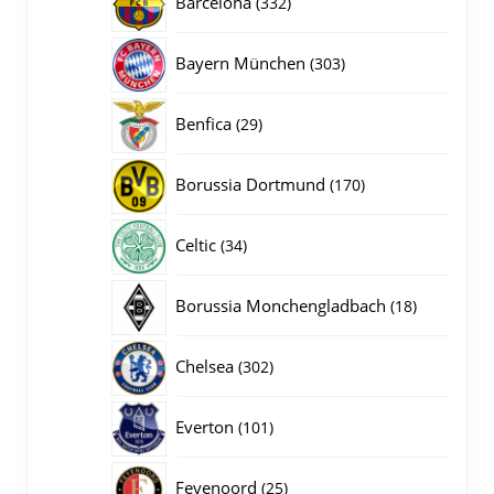
Barcelona
332
producten
303
Bayern München
303
producten
29
Benfica
29
producten
170
Borussia Dortmund
170
producten
34
Celtic
34
producten
18
Borussia Monchengladbach
18
producten
302
Chelsea
302
producten
101
Everton
101
producten
25
Feyenoord
25