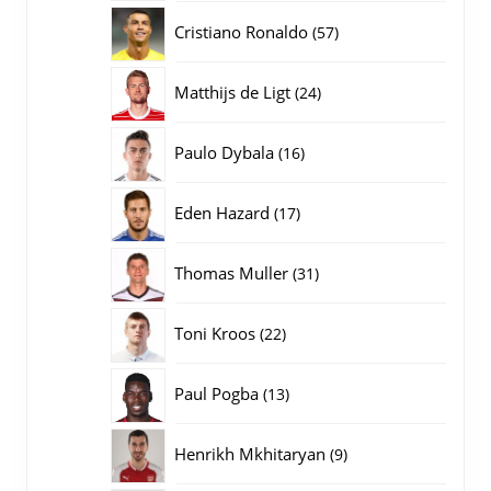
producten
57
Cristiano Ronaldo
57
producten
24
Matthijs de Ligt
24
producten
16
Paulo Dybala
16
producten
17
Eden Hazard
17
producten
31
Thomas Muller
31
producten
22
Toni Kroos
22
producten
13
Paul Pogba
13
producten
9
Henrikh Mkhitaryan
9