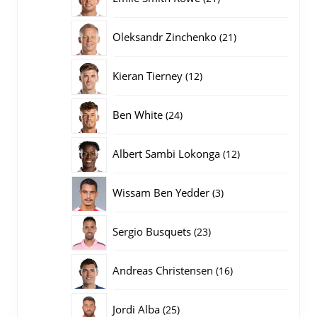
producten
21
Oleksandr Zinchenko
21
producten
12
Kieran Tierney
12
producten
24
Ben White
24
producten
12
Albert Sambi Lokonga
12
producten
3
Wissam Ben Yedder
3
producten
23
Sergio Busquets
23
producten
16
Andreas Christensen
16
producten
25
Jordi Alba
25