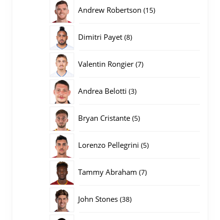
producten
15
Andrew Robertson
15
producten
8
Dimitri Payet
8
producten
7
Valentin Rongier
7
producten
3
Andrea Belotti
3
producten
5
Bryan Cristante
5
producten
5
Lorenzo Pellegrini
5
producten
7
Tammy Abraham
7
producten
38
John Stones
38
producten