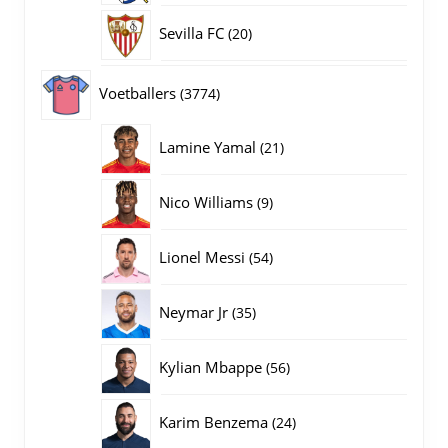
producten
20
Sevilla FC
20
producten
3774
Voetballers
3774
producten
21
Lamine Yamal
21
producten
9
Nico Williams
9
producten
54
Lionel Messi
54
producten
35
Neymar Jr
35
producten
56
Kylian Mbappe
56
producten
24
Karim Benzema
24