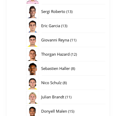
producten
13
Sergi Roberto
13
producten
13
Eric Garcia
13
producten
11
Giovanni Reyna
11
producten
12
Thorgan Hazard
12
producten
8
Sebastien Haller
8
producten
8
Nico Schulz
8
producten
11
Julian Brandt
11
producten
15
Donyell Malen
15