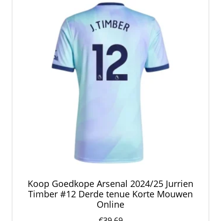
kan
gekozen
worden
op
de
productpagina
Koop Goedkope Arsenal 2024/25 Jurrien
Timber #12 Derde tenue Korte Mouwen
Online
€
39.69