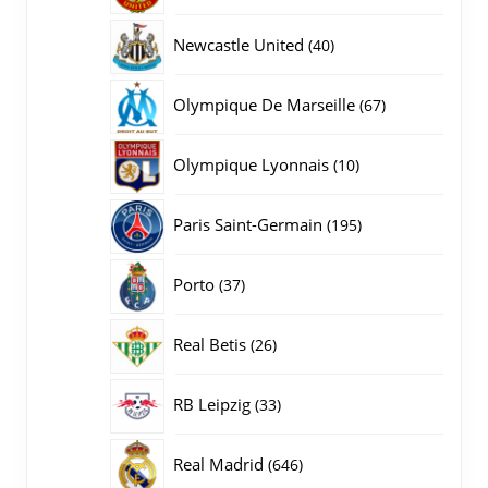
producten
40
Newcastle United
40
producten
67
Olympique De Marseille
67
producten
10
Olympique Lyonnais
10
producten
195
Paris Saint-Germain
195
producten
37
Porto
37
producten
26
Real Betis
26
producten
33
RB Leipzig
33
producten
646
Real Madrid
646