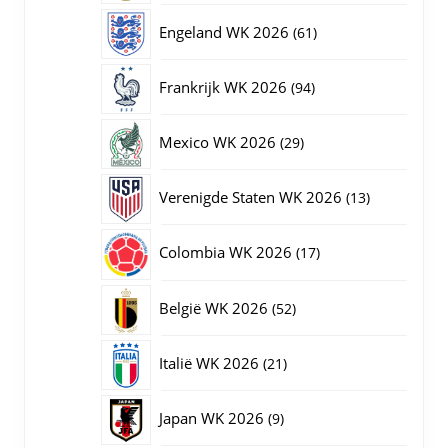
producten
61
Engeland WK 2026
61
producten
94
Frankrijk WK 2026
94
producten
29
Mexico WK 2026
29
producten
13
Verenigde Staten WK 2026
13
producten
17
Colombia WK 2026
17
producten
52
België WK 2026
52
producten
21
Italië WK 2026
21
producten
9
Japan WK 2026
9