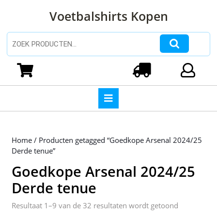
Ga
Voetbalshirts Kopen
naar
de
inhoud
Zoeken naar:
Ga
naar
Winkelwagen
Login
de
inhoud
Open
knop
Home
/ Producten getagged “Goedkope Arsenal 2024/25
Derde tenue”
Goedkope Arsenal 2024/25
Derde tenue
Gesorteerd
Resultaat 1–9 van de 32 resultaten wordt getoond
op