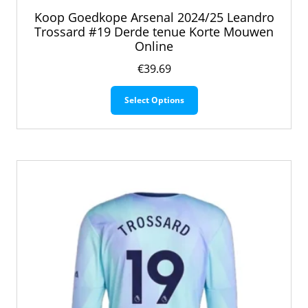
Koop Goedkope Arsenal 2024/25 Leandro
Trossard #19 Derde tenue Korte Mouwen
Online
€
39.69
Dit
Select Options
product
heeft
meerdere
variaties.
Deze
optie
kan
gekozen
worden
op
de
productpagina