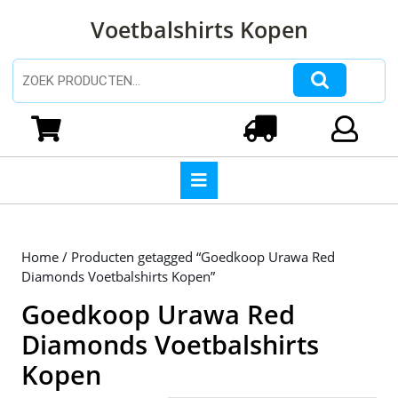
Ga
Voetbalshirts Kopen
naar
de
inhoud
Zoeken naar:
Ga
naar
Winkelwagen
Login
de
inhoud
Open
knop
Home
/ Producten getagged “Goedkoop Urawa Red
Diamonds Voetbalshirts Kopen”
Goedkoop Urawa Red
Diamonds Voetbalshirts
Kopen