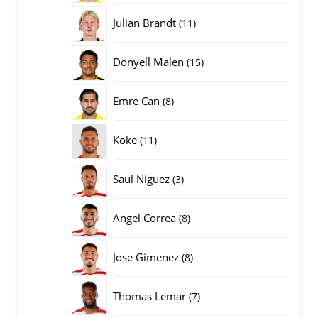
producten
11
Julian Brandt
11
producten
15
Donyell Malen
15
producten
8
Emre Can
8
producten
11
Koke
11
producten
3
Saul Niguez
3
producten
8
Angel Correa
8
producten
8
Jose Gimenez
8
producten
7
Thomas Lemar
7