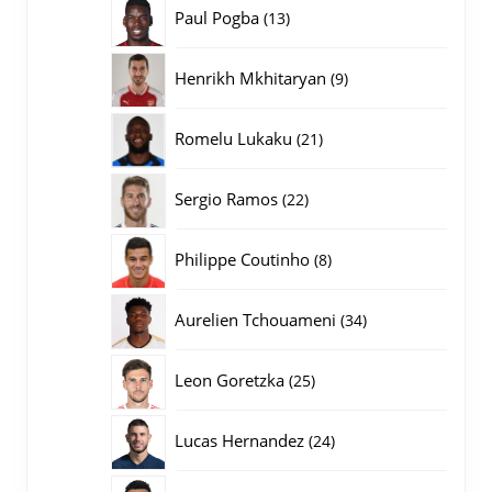
producten
13
Paul Pogba
13
producten
9
Henrikh Mkhitaryan
9
producten
21
Romelu Lukaku
21
producten
22
Sergio Ramos
22
producten
8
Philippe Coutinho
8
producten
34
Aurelien Tchouameni
34
producten
25
Leon Goretzka
25
producten
24
Lucas Hernandez
24
producten