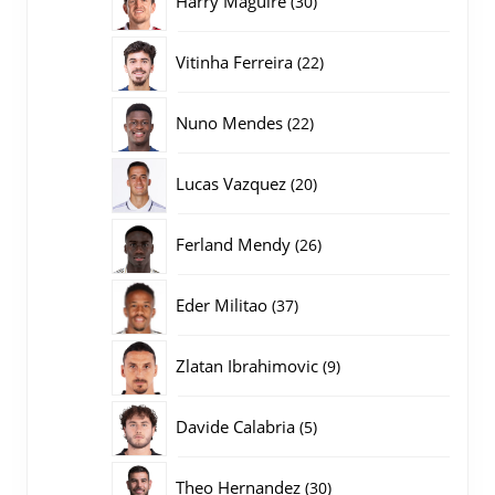
Harry Maguire
30
producten
22
Vitinha Ferreira
22
producten
22
Nuno Mendes
22
producten
20
Lucas Vazquez
20
producten
26
Ferland Mendy
26
producten
37
Eder Militao
37
producten
9
Zlatan Ibrahimovic
9
producten
5
Davide Calabria
5
producten
30
Theo Hernandez
30