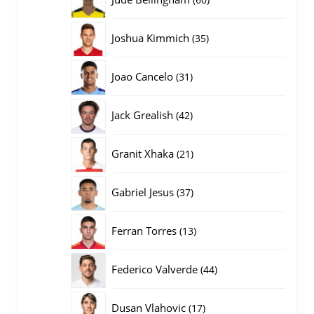
producten
35
Joshua Kimmich
35
producten
31
Joao Cancelo
31
producten
42
Jack Grealish
42
producten
21
Granit Xhaka
21
producten
37
Gabriel Jesus
37
producten
13
Ferran Torres
13
producten
44
Federico Valverde
44
producten
17
Dusan Vlahovic
17