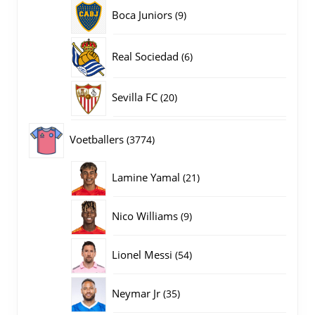
producten
9
Boca Juniors
9
producten
6
Real Sociedad
6
producten
20
Sevilla FC
20
producten
3774
Voetballers
3774
producten
21
Lamine Yamal
21
producten
9
Nico Williams
9
producten
54
Lionel Messi
54
producten
35
Neymar Jr
35