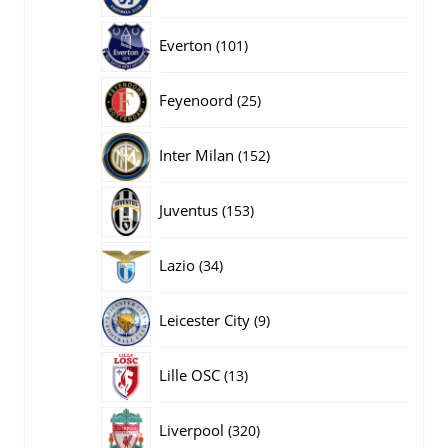
producten
101
Everton
101
producten
25
Feyenoord
25
producten
152
Inter Milan
152
producten
153
Juventus
153
producten
34
Lazio
34
producten
9
Leicester City
9
producten
13
Lille OSC
13
producten
320
Liverpool
320