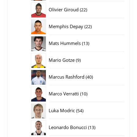
producten
22
Olivier Giroud
22
producten
22
Memphis Depay
22
producten
13
Mats Hummels
13
producten
9
Mario Gotze
9
producten
40
Marcus Rashford
40
producten
10
Marco Verratti
10
producten
54
Luka Modric
54
producten
13
Leonardo Bonucci
13