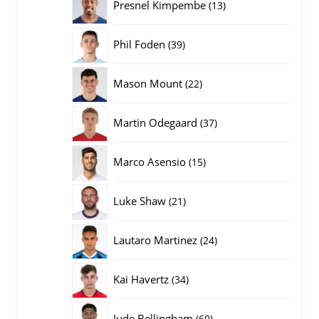
13
Presnel Kimpembe
13
producten
39
Phil Foden
39
producten
22
Mason Mount
22
producten
37
Martin Odegaard
37
producten
15
Marco Asensio
15
producten
21
Luke Shaw
21
producten
24
Lautaro Martinez
24
producten
34
Kai Havertz
34
producten
60
Jude Bellingham
60