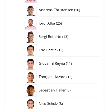
producten
16
Andreas Christensen
16
producten
25
Jordi Alba
25
producten
13
Sergi Roberto
13
producten
13
Eric Garcia
13
producten
11
Giovanni Reyna
11
producten
12
Thorgan Hazard
12
producten
8
Sebastien Haller
8
producten
8
Nico Schulz
8