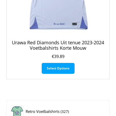
Urawa Red Diamonds Uit tenue 2023-2024
Voetbalshirts Korte Mouw
€
39.89
Dit
Select Options
product
heeft
meerdere
variaties.
Deze
optie
kan
gekozen
327
Retro Voetbalshirts
327
worden