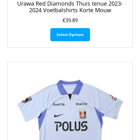
Urawa Red Diamonds Thuis tenue 2023-
2024 Voetbalshirts Korte Mouw
€
39.89
Dit
Select Options
product
heeft
meerdere
variaties.
Deze
optie
kan
gekozen
worden
op
de
productpagina