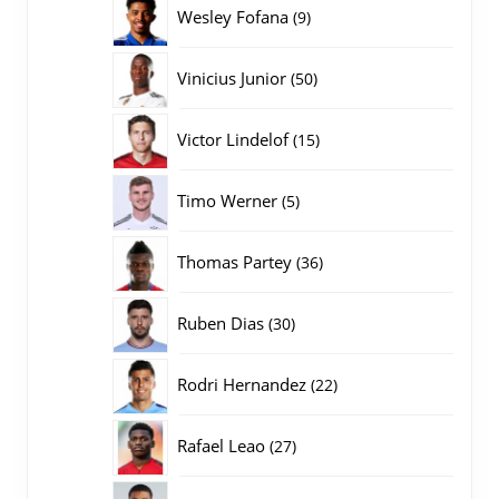
producten
9
Wesley Fofana
9
producten
50
Vinicius Junior
50
producten
15
Victor Lindelof
15
producten
5
Timo Werner
5
producten
36
Thomas Partey
36
producten
30
Ruben Dias
30
producten
22
Rodri Hernandez
22
producten
27
Rafael Leao
27
producten