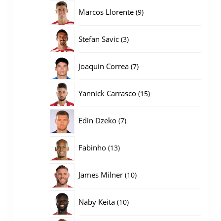
producten
9
Marcos Llorente
9
producten
3
Stefan Savic
3
producten
7
Joaquin Correa
7
producten
15
Yannick Carrasco
15
producten
7
Edin Dzeko
7
producten
13
Fabinho
13
producten
10
James Milner
10
producten
10
Naby Keita
10