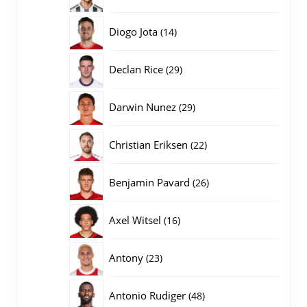
producten
14
Diogo Jota
14
producten
29
Declan Rice
29
producten
29
Darwin Nunez
29
producten
22
Christian Eriksen
22
producten
26
Benjamin Pavard
26
producten
16
Axel Witsel
16
producten
23
Antony
23
producten
48
Antonio Rudiger
48