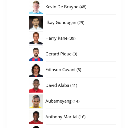
producten
48
Kevin De Bruyne
48
producten
29
Ilkay Gundogan
29
producten
39
Harry Kane
39
producten
9
Gerard Pique
9
producten
3
Edinson Cavani
3
producten
41
David Alaba
41
producten
14
Aubameyang
14
producten
16
Anthony Martial
16