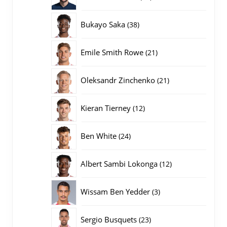
producten
38
Bukayo Saka
38
producten
21
Emile Smith Rowe
21
producten
21
Oleksandr Zinchenko
21
producten
12
Kieran Tierney
12
producten
24
Ben White
24
producten
12
Albert Sambi Lokonga
12
producten
3
Wissam Ben Yedder
3
producten
23
Sergio Busquets
23