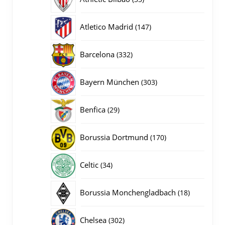
producten
147
Atletico Madrid
147
producten
332
Barcelona
332
producten
303
Bayern München
303
producten
29
Benfica
29
producten
170
Borussia Dortmund
170
producten
34
Celtic
34
producten
18
Borussia Monchengladbach
18
producten
302
Chelsea
302