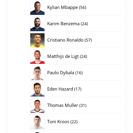
producten
56
Kylian Mbappe
56
producten
24
Karim Benzema
24
producten
57
Cristiano Ronaldo
57
producten
24
Matthijs de Ligt
24
producten
16
Paulo Dybala
16
producten
17
Eden Hazard
17
producten
31
Thomas Muller
31
producten
22
Toni Kroos
22