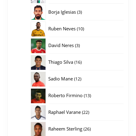
producten
3
Borja Iglesias
3
producten
10
Ruben Neves
10
producten
3
David Neres
3
producten
16
Thiago Silva
16
producten
12
Sadio Mane
12
producten
13
Roberto Firmino
13
producten
22
Raphael Varane
22
producten
26
Raheem Sterling
26