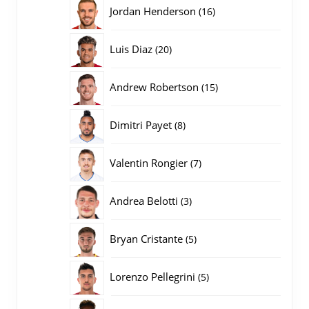
producten
16
Jordan Henderson
16
producten
20
Luis Diaz
20
producten
15
Andrew Robertson
15
producten
8
Dimitri Payet
8
producten
7
Valentin Rongier
7
producten
3
Andrea Belotti
3
producten
5
Bryan Cristante
5
producten
5
Lorenzo Pellegrini
5
producten