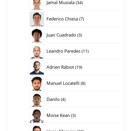
34
Jamal Musiala
34
producten
7
Federico Chiesa
7
producten
3
Juan Cuadrado
3
producten
11
Leandro Paredes
11
producten
19
Adrien Rabiot
19
producten
8
Manuel Locatelli
8
producten
4
Danilo
4
producten
3
Moise Kean
3
producten
30