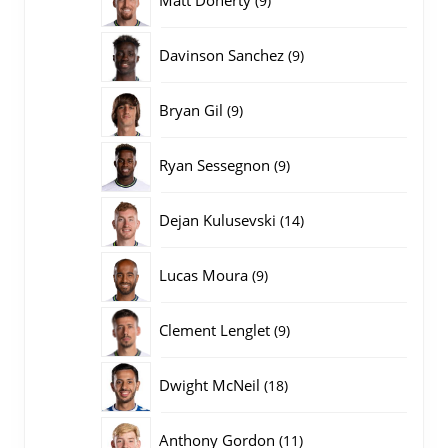
9
producten
9
Davinson Sanchez
9
producten
9
Bryan Gil
9
producten
9
Ryan Sessegnon
9
producten
14
Dejan Kulusevski
14
producten
9
Lucas Moura
9
producten
9
Clement Lenglet
9
producten
18
Dwight McNeil
18
producten
11
Anthony Gordon
11