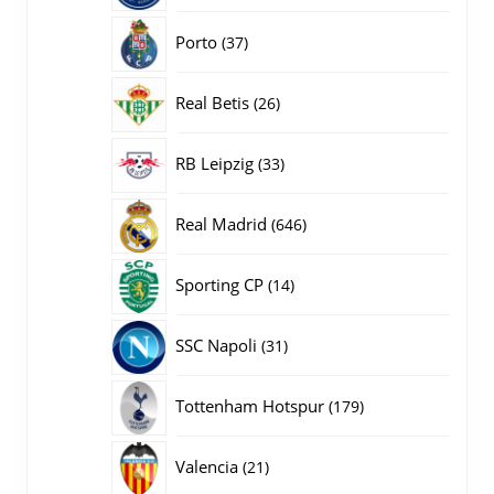
producten
37
Porto
37
producten
26
Real Betis
26
producten
33
RB Leipzig
33
producten
646
Real Madrid
646
producten
14
Sporting CP
14
producten
31
SSC Napoli
31
producten
179
Tottenham Hotspur
179
producten
21
Valencia
21