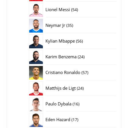
producten
54
Lionel Messi
54
producten
35
Neymar Jr
35
producten
56
Kylian Mbappe
56
producten
24
Karim Benzema
24
producten
57
Cristiano Ronaldo
57
producten
24
Matthijs de Ligt
24
producten
16
Paulo Dybala
16
producten
17
Eden Hazard
17