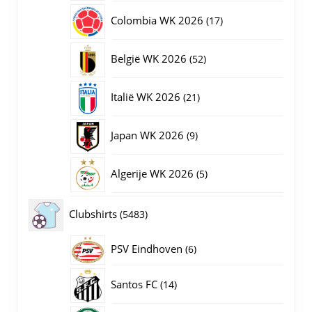
producten
17
Colombia WK 2026
17
producten
52
België WK 2026
52
producten
21
Italië WK 2026
21
producten
9
Japan WK 2026
9
producten
5
Algerije WK 2026
5
producten
5483
Clubshirts
5483
producten
PSV Eindhoven
6
6
producten
14
Santos FC
14