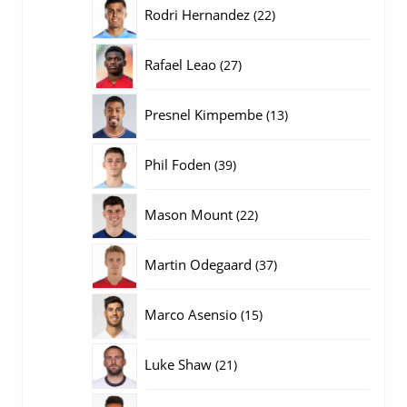
producten
22
Rodri Hernandez
22
producten
27
Rafael Leao
27
producten
13
Presnel Kimpembe
13
producten
39
Phil Foden
39
producten
22
Mason Mount
22
producten
37
Martin Odegaard
37
producten
15
Marco Asensio
15
producten
21
Luke Shaw
21
producten