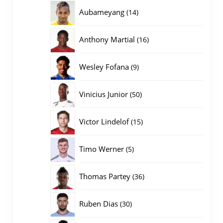
producten
14
Aubameyang
14
producten
16
Anthony Martial
16
producten
9
Wesley Fofana
9
producten
50
Vinicius Junior
50
producten
15
Victor Lindelof
15
producten
5
Timo Werner
5
producten
36
Thomas Partey
36
producten
30
Ruben Dias
30