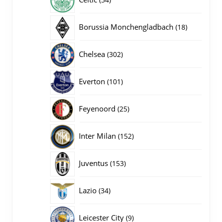
producten
18
Borussia Monchengladbach
18
producten
302
Chelsea
302
producten
101
Everton
101
producten
25
Feyenoord
25
producten
152
Inter Milan
152
producten
153
Juventus
153
producten
34
Lazio
34
producten
9
Leicester City
9