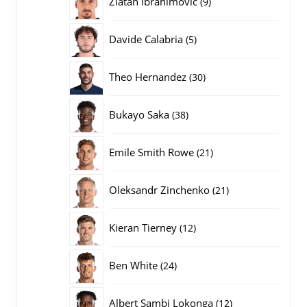
Zlatan Ibrahimovic
9
producten
5
Davide Calabria
5
producten
30
Theo Hernandez
30
producten
38
Bukayo Saka
38
producten
21
Emile Smith Rowe
21
producten
21
Oleksandr Zinchenko
21
producten
12
Kieran Tierney
12
producten
24
Ben White
24
producten
12
Albert Sambi Lokonga
12