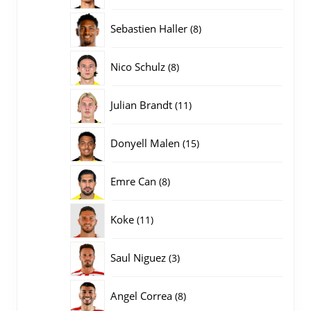
producten
8
Sebastien Haller
8
producten
8
Nico Schulz
8
producten
11
Julian Brandt
11
producten
15
Donyell Malen
15
producten
8
Emre Can
8
producten
11
Koke
11
producten
3
Saul Niguez
3
producten
8
Angel Correa
8