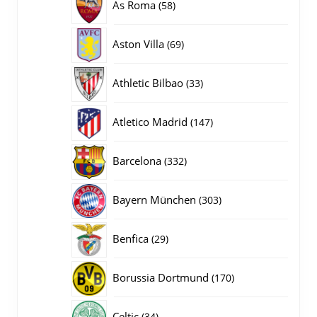
58
As Roma
58
producten
69
Aston Villa
69
producten
33
Athletic Bilbao
33
producten
147
Atletico Madrid
147
producten
332
Barcelona
332
producten
303
Bayern München
303
producten
29
Benfica
29
producten
170
Borussia Dortmund
170
producten
34
Celtic
34