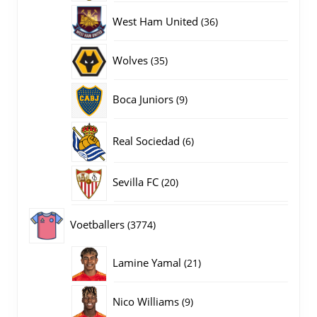
producten
36
West Ham United
36
producten
35
Wolves
35
producten
9
Boca Juniors
9
producten
6
Real Sociedad
6
producten
20
Sevilla FC
20
producten
3774
Voetballers
3774
producten
21
Lamine Yamal
21
producten
9
Nico Williams
9