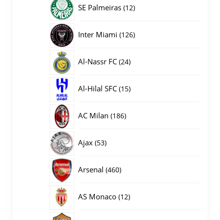
producten
12
SE Palmeiras
12
producten
126
Inter Miami
126
producten
24
Al-Nassr FC
24
producten
15
Al-Hilal SFC
15
producten
186
AC Milan
186
producten
53
Ajax
53
producten
460
Arsenal
460
producten
12
AS Monaco
12
producten