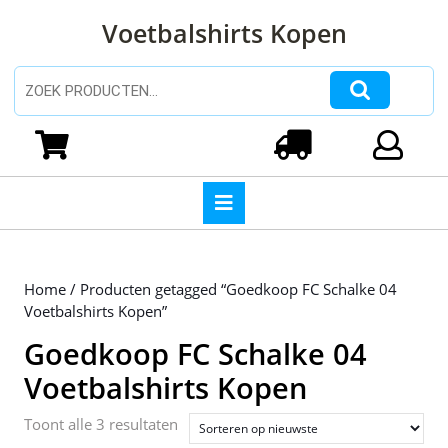
Ga
Voetbalshirts Kopen
naar
de
inhoud
Zoeken naar:
Ga
naar
Winkelwagen
Login
de
inhoud
Open
knop
Home
/ Producten getagged “Goedkoop FC Schalke 04
Voetbalshirts Kopen”
Goedkoop FC Schalke 04
Voetbalshirts Kopen
Gesorteerd
Toont alle 3 resultaten
op