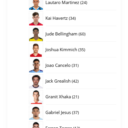
24
Lautaro Martinez
24
producten
34
Kai Havertz
34
producten
60
Jude Bellingham
60
producten
35
Joshua Kimmich
35
producten
31
Joao Cancelo
31
producten
42
Jack Grealish
42
producten
21
Granit Xhaka
21
producten
37
Gabriel Jesus
37
producten
13
Ferran Torres