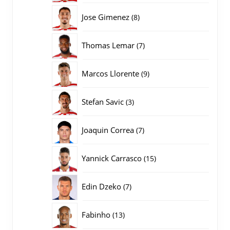
producten
8
Jose Gimenez
8
producten
7
Thomas Lemar
7
producten
9
Marcos Llorente
9
producten
3
Stefan Savic
3
producten
7
Joaquin Correa
7
producten
15
Yannick Carrasco
15
producten
7
Edin Dzeko
7
producten
13
Fabinho
13