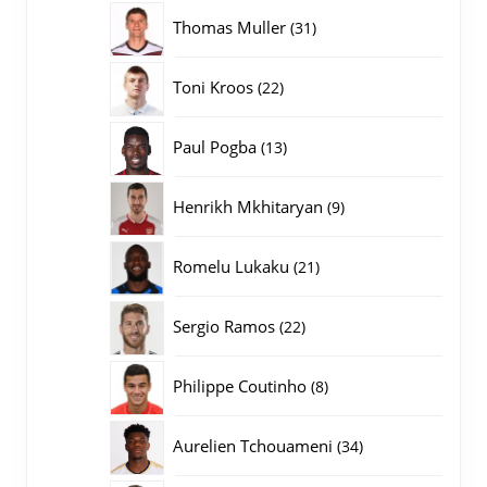
producten
31
Thomas Muller
31
producten
22
Toni Kroos
22
producten
13
Paul Pogba
13
producten
9
Henrikh Mkhitaryan
9
producten
21
Romelu Lukaku
21
producten
22
Sergio Ramos
22
producten
8
Philippe Coutinho
8
producten
34
Aurelien Tchouameni
34