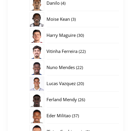
4
Danilo
4
producten
3
Moise Kean
3
producten
30
Harry Maguire
30
producten
22
Vitinha Ferreira
22
producten
22
Nuno Mendes
22
producten
20
Lucas Vazquez
20
producten
26
Ferland Mendy
26
producten
37
Eder Militao
37
producten
9