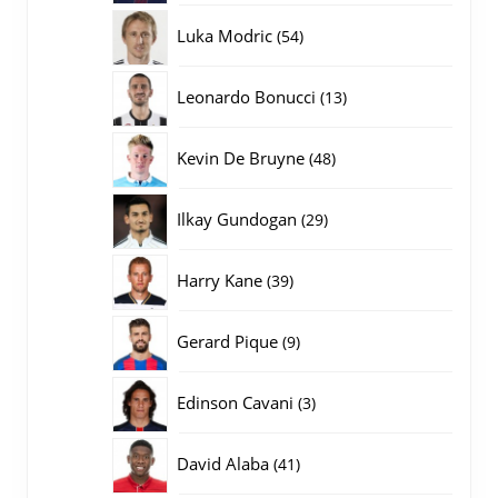
producten
54
Luka Modric
54
producten
13
Leonardo Bonucci
13
producten
48
Kevin De Bruyne
48
producten
29
Ilkay Gundogan
29
producten
39
Harry Kane
39
producten
9
Gerard Pique
9
producten
3
Edinson Cavani
3
producten
41
David Alaba
41