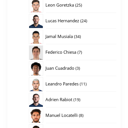
producten
25
Leon Goretzka
25
producten
24
Lucas Hernandez
24
producten
34
Jamal Musiala
34
producten
7
Federico Chiesa
7
producten
3
Juan Cuadrado
3
producten
11
Leandro Paredes
11
producten
19
Adrien Rabiot
19
producten
8
Manuel Locatelli
8
producten