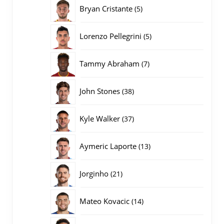
producten
5
Bryan Cristante
5
producten
5
Lorenzo Pellegrini
5
producten
7
Tammy Abraham
7
producten
38
John Stones
38
producten
37
Kyle Walker
37
producten
13
Aymeric Laporte
13
producten
21
Jorginho
21
producten
14
Mateo Kovacic
14
producten