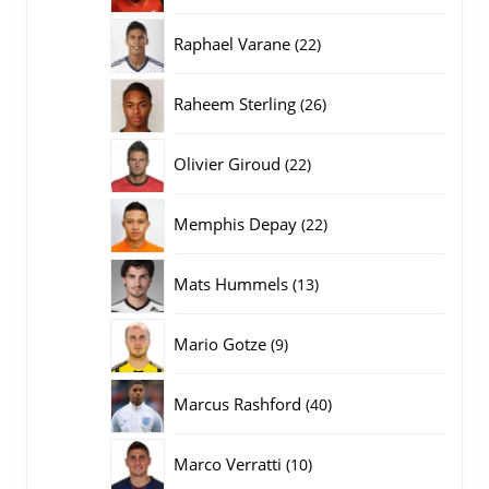
producten
22
Raphael Varane
22
producten
26
Raheem Sterling
26
producten
22
Olivier Giroud
22
producten
22
Memphis Depay
22
producten
13
Mats Hummels
13
producten
9
Mario Gotze
9
producten
40
Marcus Rashford
40
producten
10
Marco Verratti
10