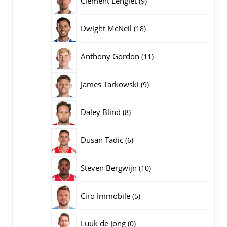
Clement Lenglet
9
producten
18
Dwight McNeil
18
producten
11
Anthony Gordon
11
producten
9
James Tarkowski
9
producten
8
Daley Blind
8
producten
6
Dusan Tadic
6
producten
10
Steven Bergwijn
10
producten
5
Ciro Immobile
5
producten
0
Luuk de Jong
0