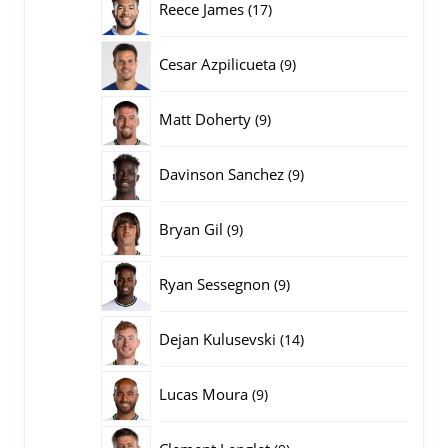
17
Reece James
17
producten
9
Cesar Azpilicueta
9
producten
9
Matt Doherty
9
producten
9
Davinson Sanchez
9
producten
9
Bryan Gil
9
producten
9
Ryan Sessegnon
9
producten
14
Dejan Kulusevski
14
producten
9
Lucas Moura
9
producten
9