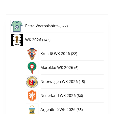
variaties.
Deze
optie
kan
gekozen
327
Retro Voetbalshirts
327
worden
op
producten
743
WK 2026
743
de
productpagina
producten
22
Kroatië WK 2026
22
producten
6
Marokko WK 2026
6
producten
15
Noorwegen WK 2026
15
producten
86
Nederland WK 2026
86
producten
65
Argentinië WK 2026
65