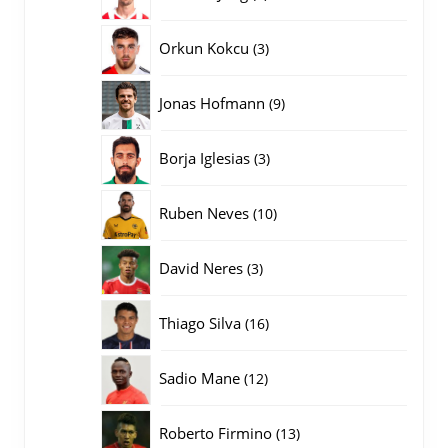
producten
3
Orkun Kokcu
3
producten
9
Jonas Hofmann
9
producten
3
Borja Iglesias
3
producten
10
Ruben Neves
10
producten
3
David Neres
3
producten
16
Thiago Silva
16
producten
12
Sadio Mane
12
producten
13
Roberto Firmino
13