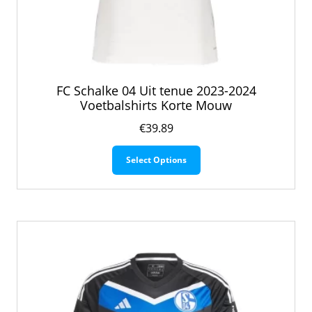
FC Schalke 04 Uit tenue 2023-2024
Voetbalshirts Korte Mouw
€
39.89
Dit
Select Options
product
heeft
meerdere
variaties.
Deze
optie
kan
gekozen
worden
op