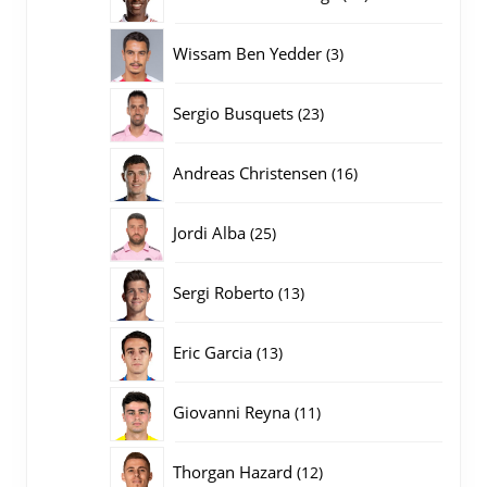
producten
3
Wissam Ben Yedder
3
producten
23
Sergio Busquets
23
producten
16
Andreas Christensen
16
producten
25
Jordi Alba
25
producten
13
Sergi Roberto
13
producten
13
Eric Garcia
13
producten
11
Giovanni Reyna
11
producten
12
Thorgan Hazard
12