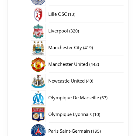
producten
13
Lille OSC
13
producten
320
Liverpool
320
producten
419
Manchester City
419
producten
442
Manchester United
442
producten
40
Newcastle United
40
producten
67
Olympique De Marseille
67
producten
10
Olympique Lyonnais
10
producten
195
Paris Saint-Germain
195