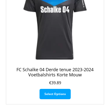
de
productpagina
FC Schalke 04 Derde tenue 2023-2024
Voetbalshirts Korte Mouw
€
39.89
Dit
Select Options
product
heeft
meerdere