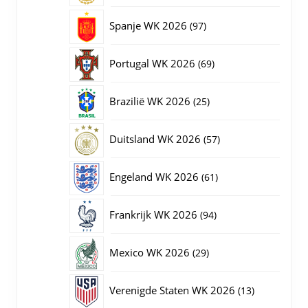
producten
97
Spanje WK 2026
97
producten
69
Portugal WK 2026
69
producten
25
Brazilië WK 2026
25
producten
57
Duitsland WK 2026
57
producten
61
Engeland WK 2026
61
producten
94
Frankrijk WK 2026
94
producten
29
Mexico WK 2026
29
producten
13
Verenigde Staten WK 2026
13