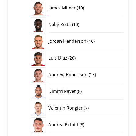
producten
10
James Milner
10
producten
10
Naby Keita
10
producten
16
Jordan Henderson
16
producten
20
Luis Diaz
20
producten
15
Andrew Robertson
15
producten
8
Dimitri Payet
8
producten
7
Valentin Rongier
7
producten
3
Andrea Belotti
3