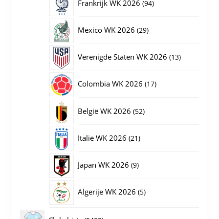
94
Frankrijk WK 2026
94
producten
29
Mexico WK 2026
29
producten
13
Verenigde Staten WK 2026
13
producten
17
Colombia WK 2026
17
producten
52
België WK 2026
52
producten
21
Italië WK 2026
21
producten
9
Japan WK 2026
9
producten
5
Algerije WK 2026
5
producten