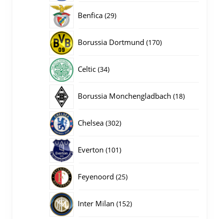
producten
29
Benfica
29
producten
170
Borussia Dortmund
170
producten
34
Celtic
34
producten
18
Borussia Monchengladbach
18
producten
302
Chelsea
302
producten
101
Everton
101
producten
25
Feyenoord
25
producten
152
Inter Milan
152