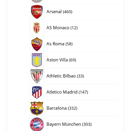
producten
460
Arsenal
460
producten
12
AS Monaco
12
producten
58
As Roma
58
producten
69
Aston Villa
69
producten
33
Athletic Bilbao
33
producten
147
Atletico Madrid
147
producten
332
Barcelona
332
producten
303
Bayern München
303