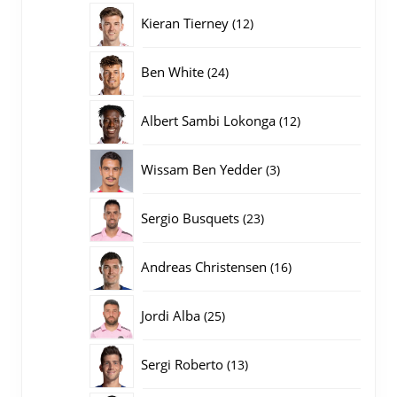
producten
12
Kieran Tierney
12
producten
24
Ben White
24
producten
12
Albert Sambi Lokonga
12
producten
3
Wissam Ben Yedder
3
producten
23
Sergio Busquets
23
producten
16
Andreas Christensen
16
producten
25
Jordi Alba
25
producten
13
Sergi Roberto
13