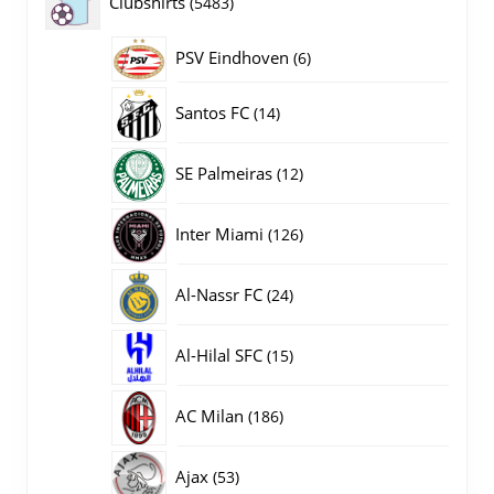
5483
Clubshirts
5483
producten
PSV Eindhoven
6
6
producten
14
Santos FC
14
producten
12
SE Palmeiras
12
producten
126
Inter Miami
126
producten
24
Al-Nassr FC
24
producten
15
Al-Hilal SFC
15
producten
186
AC Milan
186
producten
53
Ajax
53