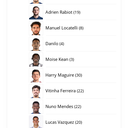
producten
19
Adrien Rabiot
19
producten
8
Manuel Locatelli
8
producten
4
Danilo
4
producten
3
Moise Kean
3
producten
30
Harry Maguire
30
producten
22
Vitinha Ferreira
22
producten
22
Nuno Mendes
22
producten
20
Lucas Vazquez
20