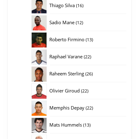
producten
16
Thiago Silva
16
producten
12
Sadio Mane
12
producten
13
Roberto Firmino
13
producten
22
Raphael Varane
22
producten
26
Raheem Sterling
26
producten
22
Olivier Giroud
22
producten
22
Memphis Depay
22
producten
13
Mats Hummels
13
producten