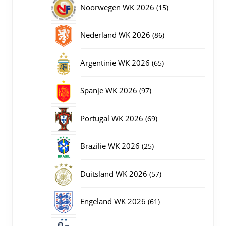
15
Noorwegen WK 2026
15
producten
86
Nederland WK 2026
86
producten
65
Argentinië WK 2026
65
producten
97
Spanje WK 2026
97
producten
69
Portugal WK 2026
69
producten
25
Brazilië WK 2026
25
producten
57
Duitsland WK 2026
57
producten
61
Engeland WK 2026
61
producten