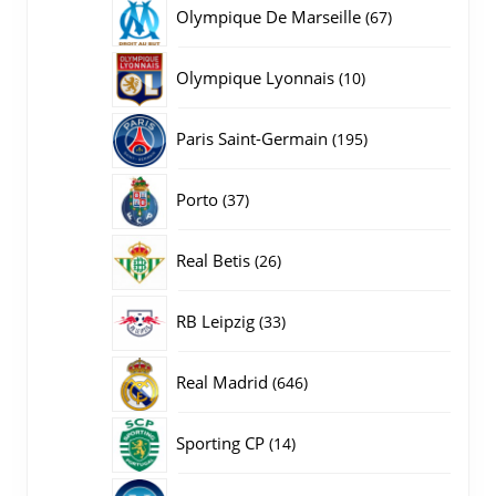
producten
67
Olympique De Marseille
67
producten
10
Olympique Lyonnais
10
producten
195
Paris Saint-Germain
195
producten
37
Porto
37
producten
26
Real Betis
26
producten
33
RB Leipzig
33
producten
646
Real Madrid
646
producten
14
Sporting CP
14
producten