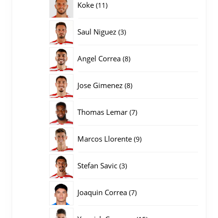
11
Koke
11
producten
3
Saul Niguez
3
producten
8
Angel Correa
8
producten
8
Jose Gimenez
8
producten
7
Thomas Lemar
7
producten
9
Marcos Llorente
9
producten
3
Stefan Savic
3
producten
7
Joaquin Correa
7
producten
15