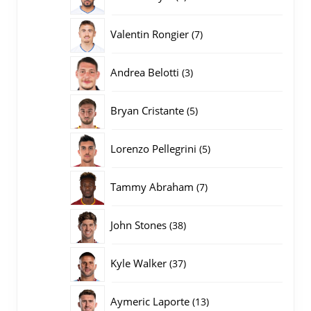
producten
7
Valentin Rongier
7
producten
3
Andrea Belotti
3
producten
5
Bryan Cristante
5
producten
5
Lorenzo Pellegrini
5
producten
7
Tammy Abraham
7
producten
38
John Stones
38
producten
37
Kyle Walker
37
producten
13
Aymeric Laporte
13