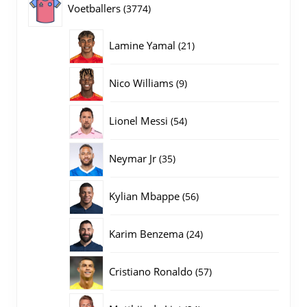
3774
Voetballers
3774
producten
21
Lamine Yamal
21
producten
9
Nico Williams
9
producten
54
Lionel Messi
54
producten
35
Neymar Jr
35
producten
56
Kylian Mbappe
56
producten
24
Karim Benzema
24
producten
57
Cristiano Ronaldo
57
producten