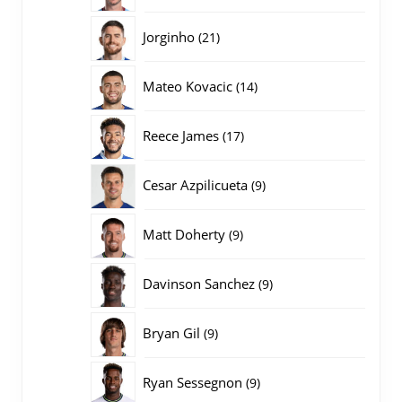
producten
21
Jorginho
21
producten
14
Mateo Kovacic
14
producten
17
Reece James
17
producten
9
Cesar Azpilicueta
9
producten
9
Matt Doherty
9
producten
9
Davinson Sanchez
9
producten
9
Bryan Gil
9
producten
9
Ryan Sessegnon
9