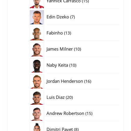
Yannick Carrasco
15
producten
7
Edin Dzeko
7
producten
13
Fabinho
13
producten
10
James Milner
10
producten
10
Naby Keita
10
producten
16
Jordan Henderson
16
producten
20
Luis Diaz
20
producten
15
Andrew Robertson
15
producten
8
Dimitri Payet
8