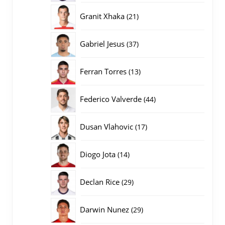
producten
21
Granit Xhaka
21
producten
37
Gabriel Jesus
37
producten
13
Ferran Torres
13
producten
44
Federico Valverde
44
producten
17
Dusan Vlahovic
17
producten
14
Diogo Jota
14
producten
29
Declan Rice
29
producten
29
Darwin Nunez
29