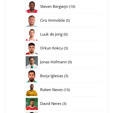
producten
10
Steven Bergwijn
10
producten
5
Ciro Immobile
5
producten
0
Luuk de Jong
0
producten
3
Orkun Kokcu
3
producten
9
Jonas Hofmann
9
producten
3
Borja Iglesias
3
producten
10
Ruben Neves
10
producten
3
David Neres
3