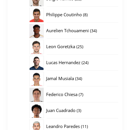
producten
8
Philippe Coutinho
8
producten
34
Aurelien Tchouameni
34
producten
25
Leon Goretzka
25
producten
24
Lucas Hernandez
24
producten
34
Jamal Musiala
34
producten
7
Federico Chiesa
7
producten
3
Juan Cuadrado
3
producten
11
Leandro Paredes
11