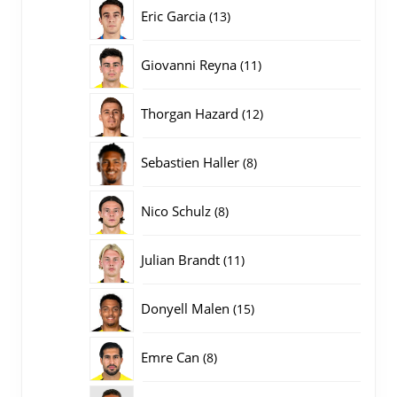
producten
13
Eric Garcia
13
producten
11
Giovanni Reyna
11
producten
12
Thorgan Hazard
12
producten
8
Sebastien Haller
8
producten
8
Nico Schulz
8
producten
11
Julian Brandt
11
producten
15
Donyell Malen
15
producten
8
Emre Can
8
producten