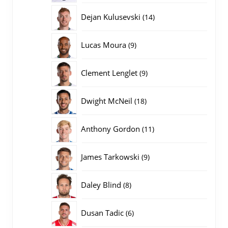
producten
14
Dejan Kulusevski
14
producten
9
Lucas Moura
9
producten
9
Clement Lenglet
9
producten
18
Dwight McNeil
18
producten
11
Anthony Gordon
11
producten
9
James Tarkowski
9
producten
8
Daley Blind
8
producten
6
Dusan Tadic
6