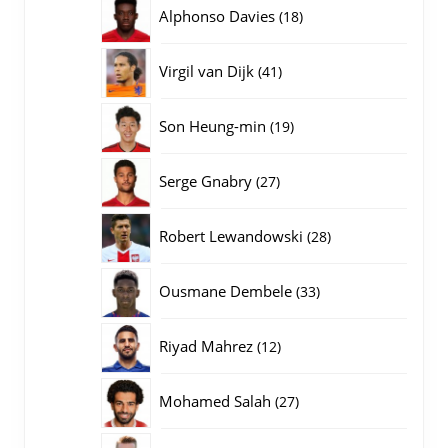
producten
18
Alphonso Davies
18
producten
41
Virgil van Dijk
41
producten
19
Son Heung-min
19
producten
27
Serge Gnabry
27
producten
28
Robert Lewandowski
28
producten
33
Ousmane Dembele
33
producten
12
Riyad Mahrez
12
producten
27
Mohamed Salah
27
producten