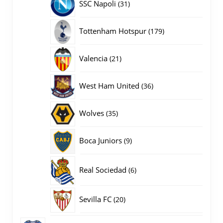
31
SSC Napoli
31
producten
179
Tottenham Hotspur
179
producten
21
Valencia
21
producten
36
West Ham United
36
producten
35
Wolves
35
producten
9
Boca Juniors
9
producten
6
Real Sociedad
6
producten
20
Sevilla FC
20
producten