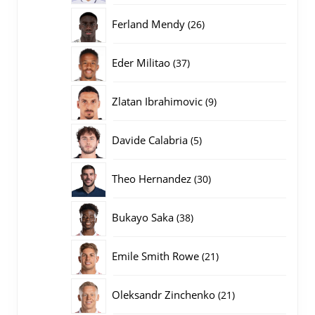
producten
26
Ferland Mendy
26
producten
37
Eder Militao
37
producten
9
Zlatan Ibrahimovic
9
producten
5
Davide Calabria
5
producten
30
Theo Hernandez
30
producten
38
Bukayo Saka
38
producten
21
Emile Smith Rowe
21
producten
21
Oleksandr Zinchenko
21