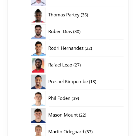
producten
36
Thomas Partey
36
producten
30
Ruben Dias
30
producten
22
Rodri Hernandez
22
producten
27
Rafael Leao
27
producten
13
Presnel Kimpembe
13
producten
39
Phil Foden
39
producten
22
Mason Mount
22
producten
37
Martin Odegaard
37