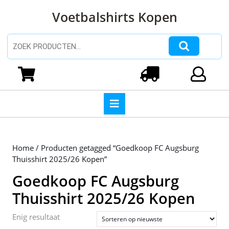
Ga
Voetbalshirts Kopen
naar
de
inhoud
Zoeken naar:
Ga
naar
Winkelwagen
Login
de
inhoud
Open
knop
Home
/ Producten getagged “Goedkoop FC Augsburg
Thuisshirt 2025/26 Kopen”
Goedkoop FC Augsburg
Thuisshirt 2025/26 Kopen
Enig resultaat