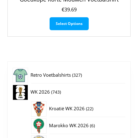
€
39.69
Dit
Select Options
product
heeft
meerdere
variaties.
Deze
optie
kan
gekozen
327
Retro Voetbalshirts
327
worden
op
producten
743
WK 2026
743
de
productpagina
producten
22
Kroatië WK 2026
22
producten
6
Marokko WK 2026
6
producten