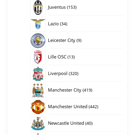
producten
153
Juventus
153
producten
34
Lazio
34
producten
9
Leicester City
9
producten
13
Lille OSC
13
producten
320
Liverpool
320
producten
419
Manchester City
419
producten
442
Manchester United
442
producten
40
Newcastle United
40