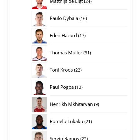
24
Matthijs de Ligt
24
producten
16
Paulo Dybala
16
producten
17
Eden Hazard
17
producten
31
Thomas Muller
31
producten
22
Toni Kroos
22
producten
13
Paul Pogba
13
producten
9
Henrikh Mkhitaryan
9
producten
21
Romelu Lukaku
21
producten
22
Sergio Ramos
22