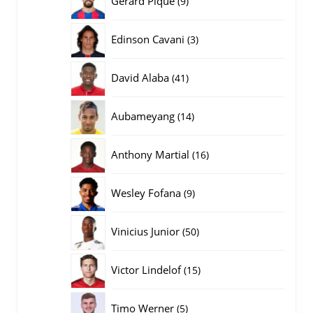
Gerard Pique
9
producten
3
Edinson Cavani
3
producten
41
David Alaba
41
producten
14
Aubameyang
14
producten
16
Anthony Martial
16
producten
9
Wesley Fofana
9
producten
50
Vinicius Junior
50
producten
15
Victor Lindelof
15
producten
5
Timo Werner
5