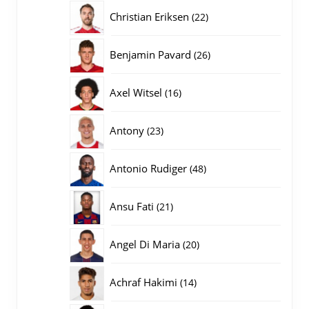
producten
22
Christian Eriksen
22
producten
26
Benjamin Pavard
26
producten
16
Axel Witsel
16
producten
23
Antony
23
producten
48
Antonio Rudiger
48
producten
21
Ansu Fati
21
producten
20
Angel Di Maria
20
producten
14
Achraf Hakimi
14