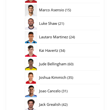
producten
15
Marco Asensio
15
producten
21
Luke Shaw
21
producten
24
Lautaro Martinez
24
producten
34
Kai Havertz
34
producten
60
Jude Bellingham
60
producten
35
Joshua Kimmich
35
producten
31
Joao Cancelo
31
producten
42
Jack Grealish
42