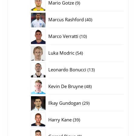
9
Mario Gotze
9
producten
40
Marcus Rashford
40
producten
10
Marco Verratti
10
producten
54
Luka Modric
54
producten
13
Leonardo Bonucci
13
producten
48
Kevin De Bruyne
48
producten
29
Ilkay Gundogan
29
producten
39
Harry Kane
39
producten
9