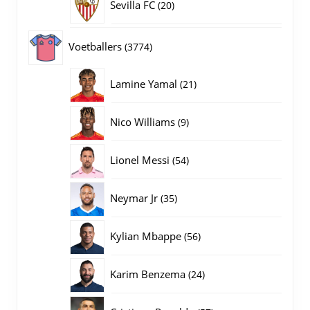
20
Sevilla FC
20
producten
3774
Voetballers
3774
producten
21
Lamine Yamal
21
producten
9
Nico Williams
9
producten
54
Lionel Messi
54
producten
35
Neymar Jr
35
producten
56
Kylian Mbappe
56
producten
24
Karim Benzema
24
producten