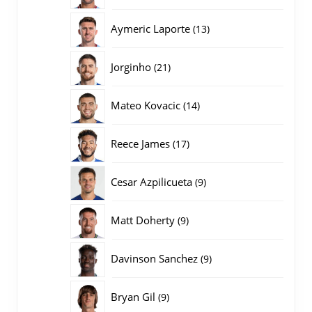
producten
13
Aymeric Laporte
13
producten
21
Jorginho
21
producten
14
Mateo Kovacic
14
producten
17
Reece James
17
producten
9
Cesar Azpilicueta
9
producten
9
Matt Doherty
9
producten
9
Davinson Sanchez
9
producten
9
Bryan Gil
9