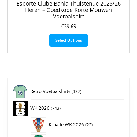
Esporte Clube Bahia Thuistenue 2025/26
Heren – Goedkope Korte Mouwen
Voetbalshirt
€
39.69
Dit
Select Options
product
heeft
meerdere
variaties.
Deze
optie
kan
gekozen
327
Retro Voetbalshirts
327
worden
op
producten
743
WK 2026
743
de
productpagina
producten
22
Kroatië WK 2026
22
producten