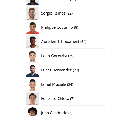
producten
22
Sergio Ramos
22
producten
8
Philippe Coutinho
8
producten
34
Aurelien Tchouameni
34
producten
25
Leon Goretzka
25
producten
24
Lucas Hernandez
24
producten
34
Jamal Musiala
34
producten
7
Federico Chiesa
7
producten
3
Juan Cuadrado
3