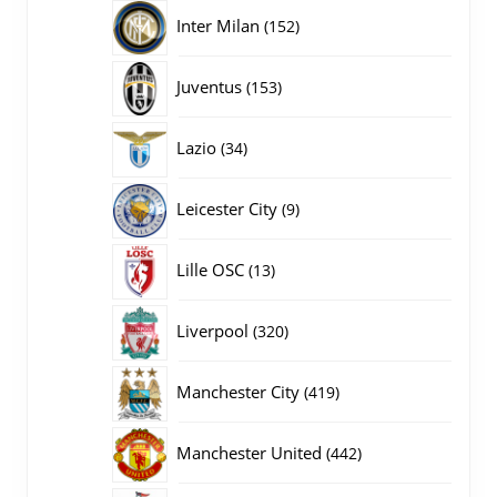
producten
152
Inter Milan
152
producten
153
Juventus
153
producten
34
Lazio
34
producten
9
Leicester City
9
producten
13
Lille OSC
13
producten
320
Liverpool
320
producten
419
Manchester City
419
producten
442
Manchester United
442