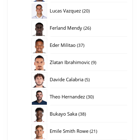
producten
20
Lucas Vazquez
20
producten
26
Ferland Mendy
26
producten
37
Eder Militao
37
producten
9
Zlatan Ibrahimovic
9
producten
5
Davide Calabria
5
producten
30
Theo Hernandez
30
producten
38
Bukayo Saka
38
producten
21
Emile Smith Rowe
21