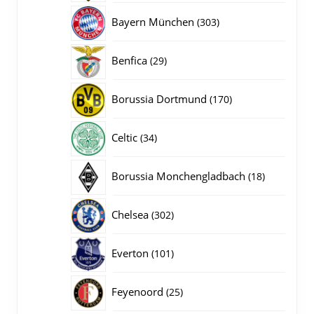
producten
303
Bayern München
303
producten
29
Benfica
29
producten
170
Borussia Dortmund
170
producten
34
Celtic
34
producten
18
Borussia Monchengladbach
18
producten
302
Chelsea
302
producten
101
Everton
101
producten
25
Feyenoord
25