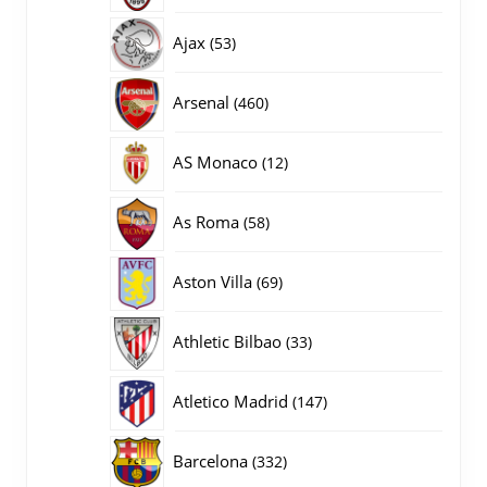
producten
53
Ajax
53
producten
460
Arsenal
460
producten
12
AS Monaco
12
producten
58
As Roma
58
producten
69
Aston Villa
69
producten
33
Athletic Bilbao
33
producten
147
Atletico Madrid
147
producten
332
Barcelona
332