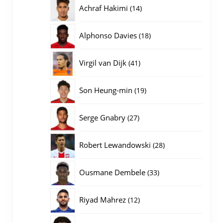
producten
14
Achraf Hakimi
14
producten
18
Alphonso Davies
18
producten
41
Virgil van Dijk
41
producten
19
Son Heung-min
19
producten
27
Serge Gnabry
27
producten
28
Robert Lewandowski
28
producten
33
Ousmane Dembele
33
producten
12
Riyad Mahrez
12
producten