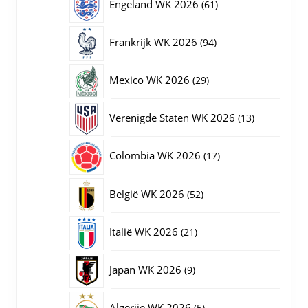
61
Engeland WK 2026
61
producten
94
Frankrijk WK 2026
94
producten
29
Mexico WK 2026
29
producten
13
Verenigde Staten WK 2026
13
producten
17
Colombia WK 2026
17
producten
52
België WK 2026
52
producten
21
Italië WK 2026
21
producten
9
Japan WK 2026
9
producten
5
Algerije WK 2026
5