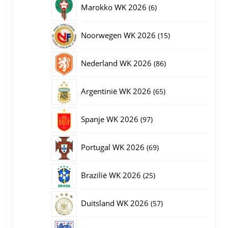
6
Marokko WK 2026
6
producten
15
Noorwegen WK 2026
15
producten
86
Nederland WK 2026
86
producten
65
Argentinië WK 2026
65
producten
97
Spanje WK 2026
97
producten
69
Portugal WK 2026
69
producten
25
Brazilië WK 2026
25
producten
57
Duitsland WK 2026
57
producten