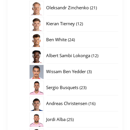
producten
21
Oleksandr Zinchenko
21
producten
12
Kieran Tierney
12
producten
24
Ben White
24
producten
12
Albert Sambi Lokonga
12
producten
3
Wissam Ben Yedder
3
producten
23
Sergio Busquets
23
producten
16
Andreas Christensen
16
producten
25
Jordi Alba
25