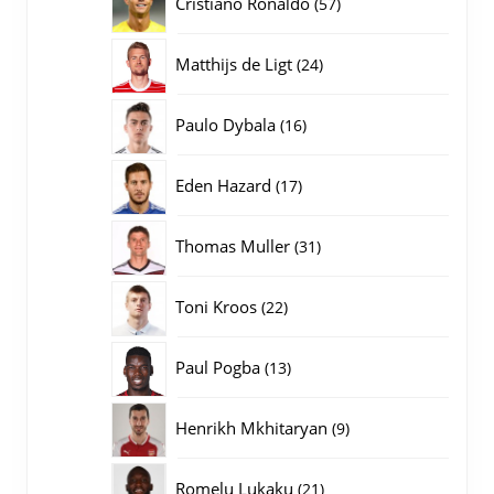
57
Cristiano Ronaldo
57
producten
24
Matthijs de Ligt
24
producten
16
Paulo Dybala
16
producten
17
Eden Hazard
17
producten
31
Thomas Muller
31
producten
22
Toni Kroos
22
producten
13
Paul Pogba
13
producten
9
Henrikh Mkhitaryan
9
producten
21
Romelu Lukaku
21