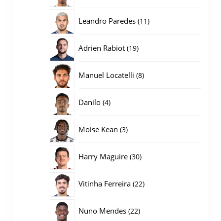
producten
11
Leandro Paredes
11
producten
19
Adrien Rabiot
19
producten
8
Manuel Locatelli
8
producten
4
Danilo
4
producten
3
Moise Kean
3
producten
30
Harry Maguire
30
producten
22
Vitinha Ferreira
22
producten
22
Nuno Mendes
22