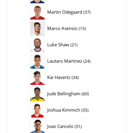
producten
37
Martin Odegaard
37
producten
15
Marco Asensio
15
producten
21
Luke Shaw
21
producten
24
Lautaro Martinez
24
producten
34
Kai Havertz
34
producten
60
Jude Bellingham
60
producten
35
Joshua Kimmich
35
producten
31
Joao Cancelo
31