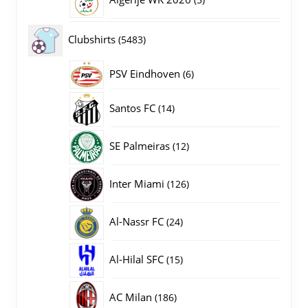
producten
5483
Clubshirts
5483
producten
PSV Eindhoven
6
6
producten
14
Santos FC
14
producten
12
SE Palmeiras
12
producten
126
Inter Miami
126
producten
24
Al-Nassr FC
24
producten
15
Al-Hilal SFC
15
producten
186
AC Milan
186