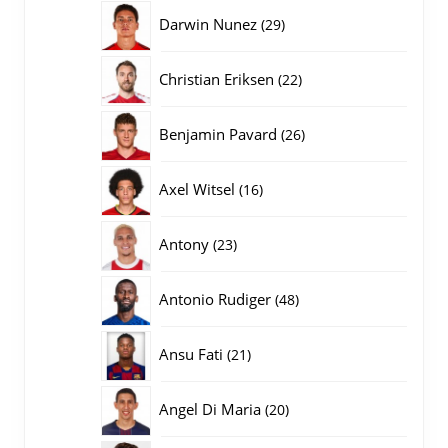
producten
29
Darwin Nunez
29
producten
22
Christian Eriksen
22
producten
26
Benjamin Pavard
26
producten
16
Axel Witsel
16
producten
23
Antony
23
producten
48
Antonio Rudiger
48
producten
21
Ansu Fati
21
producten
20
Angel Di Maria
20