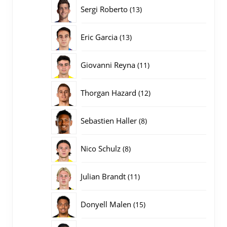
producten
13
Sergi Roberto
13
producten
13
Eric Garcia
13
producten
11
Giovanni Reyna
11
producten
12
Thorgan Hazard
12
producten
8
Sebastien Haller
8
producten
8
Nico Schulz
8
producten
11
Julian Brandt
11
producten
15
Donyell Malen
15
producten