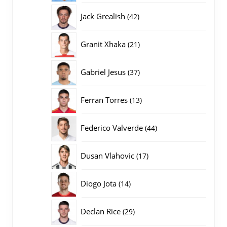
producten
42
Jack Grealish
42
producten
21
Granit Xhaka
21
producten
37
Gabriel Jesus
37
producten
13
Ferran Torres
13
producten
44
Federico Valverde
44
producten
17
Dusan Vlahovic
17
producten
14
Diogo Jota
14
producten
29
Declan Rice
29