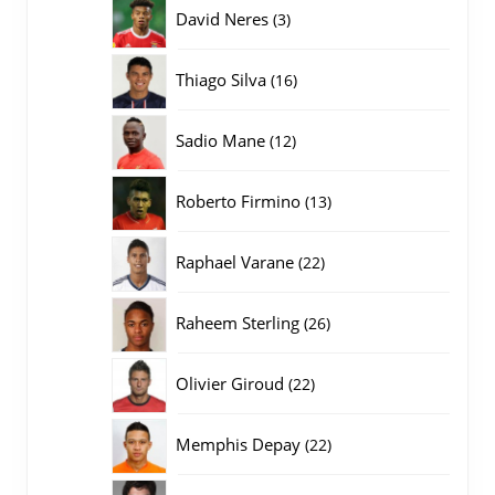
producten
3
David Neres
3
producten
16
Thiago Silva
16
producten
12
Sadio Mane
12
producten
13
Roberto Firmino
13
producten
22
Raphael Varane
22
producten
26
Raheem Sterling
26
producten
22
Olivier Giroud
22
producten
22
Memphis Depay
22
producten