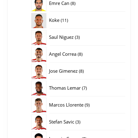
8
Emre Can
8
producten
11
Koke
11
producten
3
Saul Niguez
3
producten
8
Angel Correa
8
producten
8
Jose Gimenez
8
producten
7
Thomas Lemar
7
producten
9
Marcos Llorente
9
producten
3
Stefan Savic
3
producten
7