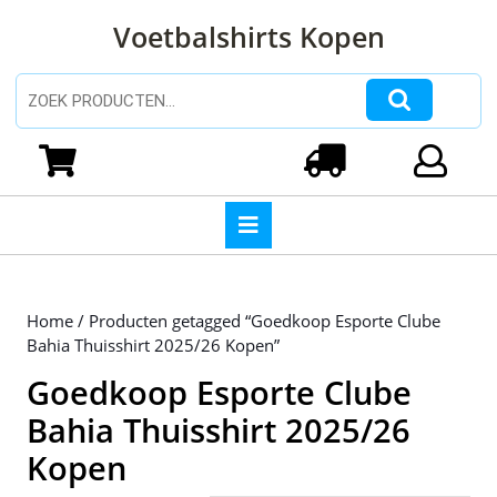
Ga
Voetbalshirts Kopen
naar
de
inhoud
Zoeken naar:
Ga
naar
Winkelwagen
Login
de
inhoud
Open
knop
Home
/ Producten getagged “Goedkoop Esporte Clube
Bahia Thuisshirt 2025/26 Kopen”
Goedkoop Esporte Clube
Bahia Thuisshirt 2025/26
Kopen