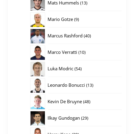
13
Mats Hummels
13
producten
9
Mario Gotze
9
producten
40
Marcus Rashford
40
producten
10
Marco Verratti
10
producten
54
Luka Modric
54
producten
13
Leonardo Bonucci
13
producten
48
Kevin De Bruyne
48
producten
29
Ilkay Gundogan
29
producten
39