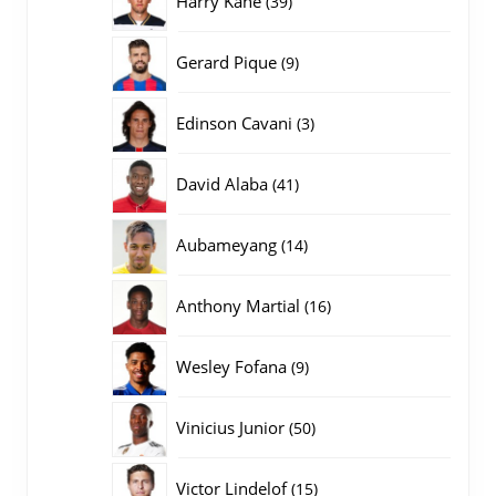
Harry Kane
39
producten
9
Gerard Pique
9
producten
3
Edinson Cavani
3
producten
41
David Alaba
41
producten
14
Aubameyang
14
producten
16
Anthony Martial
16
producten
9
Wesley Fofana
9
producten
50
Vinicius Junior
50
producten
15
Victor Lindelof
15