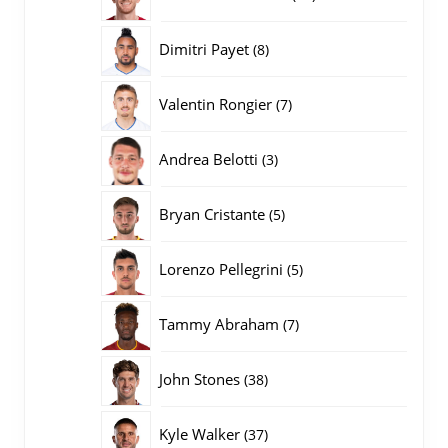
producten
8
Dimitri Payet
8
producten
7
Valentin Rongier
7
producten
3
Andrea Belotti
3
producten
5
Bryan Cristante
5
producten
5
Lorenzo Pellegrini
5
producten
7
Tammy Abraham
7
producten
38
John Stones
38
producten
37
Kyle Walker
37