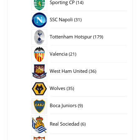
14
Sporting CP
14
producten
31
SSC Napoli
31
producten
179
Tottenham Hotspur
179
producten
21
Valencia
21
producten
36
West Ham United
36
producten
35
Wolves
35
producten
9
Boca Juniors
9
producten
6
Real Sociedad
6
producten