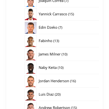
Joaquin Correa
7
producten
15
Yannick Carrasco
15
producten
7
Edin Dzeko
7
producten
13
Fabinho
13
producten
10
James Milner
10
producten
10
Naby Keita
10
producten
16
Jordan Henderson
16
producten
20
Luis Diaz
20
producten
15
Andrew Robertson
15