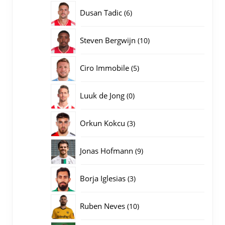
producten
6
Dusan Tadic
6
producten
10
Steven Bergwijn
10
producten
5
Ciro Immobile
5
producten
0
Luuk de Jong
0
producten
3
Orkun Kokcu
3
producten
9
Jonas Hofmann
9
producten
3
Borja Iglesias
3
producten
10
Ruben Neves
10