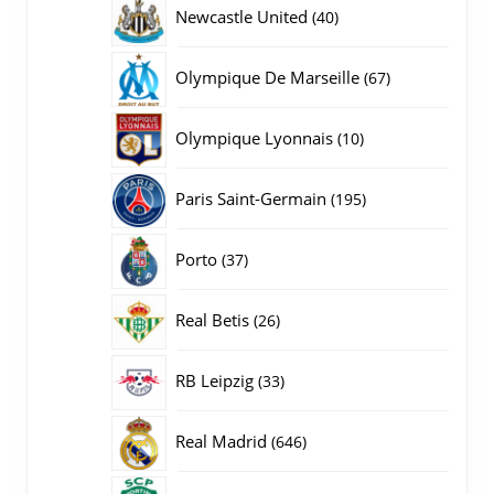
producten
40
Newcastle United
40
producten
67
Olympique De Marseille
67
producten
10
Olympique Lyonnais
10
producten
195
Paris Saint-Germain
195
producten
37
Porto
37
producten
26
Real Betis
26
producten
33
RB Leipzig
33
producten
646
Real Madrid
646
producten