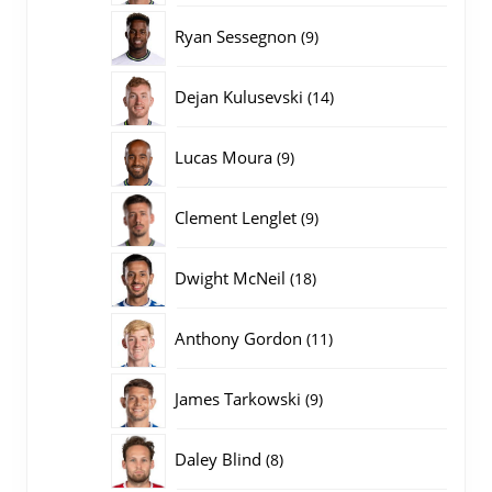
producten
9
Ryan Sessegnon
9
producten
14
Dejan Kulusevski
14
producten
9
Lucas Moura
9
producten
9
Clement Lenglet
9
producten
18
Dwight McNeil
18
producten
11
Anthony Gordon
11
producten
9
James Tarkowski
9
producten
8
Daley Blind
8