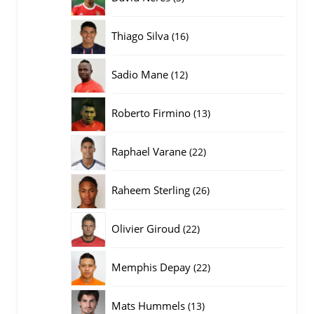
producten
16
Thiago Silva
16
producten
12
Sadio Mane
12
producten
13
Roberto Firmino
13
producten
22
Raphael Varane
22
producten
26
Raheem Sterling
26
producten
22
Olivier Giroud
22
producten
22
Memphis Depay
22
producten
13
Mats Hummels
13