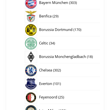
303
Bayern München
303
producten
29
Benfica
29
producten
170
Borussia Dortmund
170
producten
34
Celtic
34
producten
18
Borussia Monchengladbach
18
producten
302
Chelsea
302
producten
101
Everton
101
producten
25
Feyenoord
25
producten
152