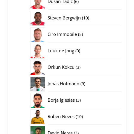
6
Dusan Tadic
6
producten
10
Steven Bergwijn
10
producten
5
Ciro Immobile
5
producten
0
Luuk de Jong
0
producten
3
Orkun Kokcu
3
producten
9
Jonas Hofmann
9
producten
3
Borja Iglesias
3
producten
10
Ruben Neves
10
producten
3
David Neres
3