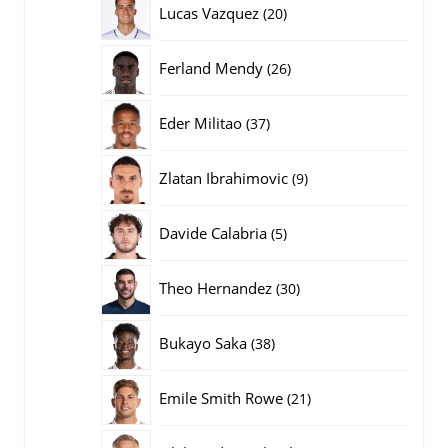
20
Lucas Vazquez
20
producten
26
Ferland Mendy
26
producten
37
Eder Militao
37
producten
9
Zlatan Ibrahimovic
9
producten
5
Davide Calabria
5
producten
30
Theo Hernandez
30
producten
38
Bukayo Saka
38
producten
21
Emile Smith Rowe
21
producten