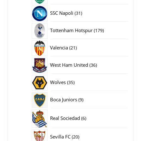
producten
31
SSC Napoli
31
producten
179
Tottenham Hotspur
179
producten
21
Valencia
21
producten
36
West Ham United
36
producten
35
Wolves
35
producten
9
Boca Juniors
9
producten
6
Real Sociedad
6
producten
20
Sevilla FC
20