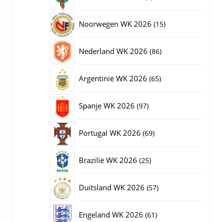
producten
15
Noorwegen WK 2026
15
producten
86
Nederland WK 2026
86
producten
65
Argentinië WK 2026
65
producten
97
Spanje WK 2026
97
producten
69
Portugal WK 2026
69
producten
25
Brazilië WK 2026
25
producten
57
Duitsland WK 2026
57
producten
61
Engeland WK 2026
61