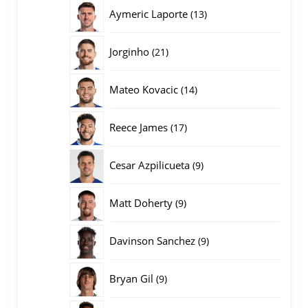
producten
13
Aymeric Laporte
13
producten
21
Jorginho
21
producten
14
Mateo Kovacic
14
producten
17
Reece James
17
producten
9
Cesar Azpilicueta
9
producten
9
Matt Doherty
9
producten
9
Davinson Sanchez
9
producten
9
Bryan Gil
9
producten