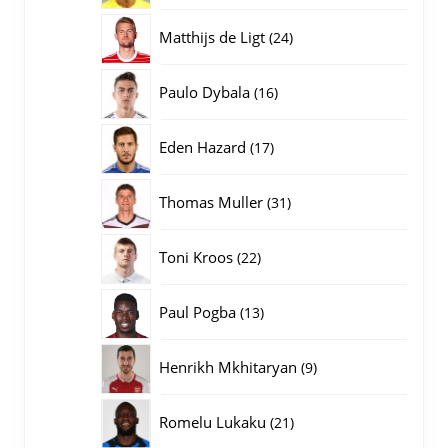
producten
24
Matthijs de Ligt
24
producten
16
Paulo Dybala
16
producten
17
Eden Hazard
17
producten
31
Thomas Muller
31
producten
22
Toni Kroos
22
producten
13
Paul Pogba
13
producten
9
Henrikh Mkhitaryan
9
producten
21
Romelu Lukaku
21