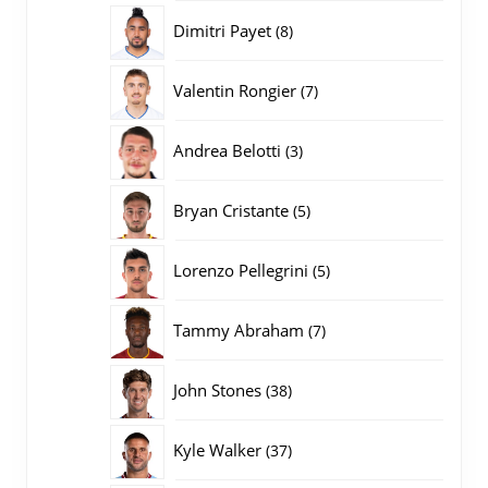
producten
8
Dimitri Payet
8
producten
7
Valentin Rongier
7
producten
3
Andrea Belotti
3
producten
5
Bryan Cristante
5
producten
5
Lorenzo Pellegrini
5
producten
7
Tammy Abraham
7
producten
38
John Stones
38
producten
37
Kyle Walker
37