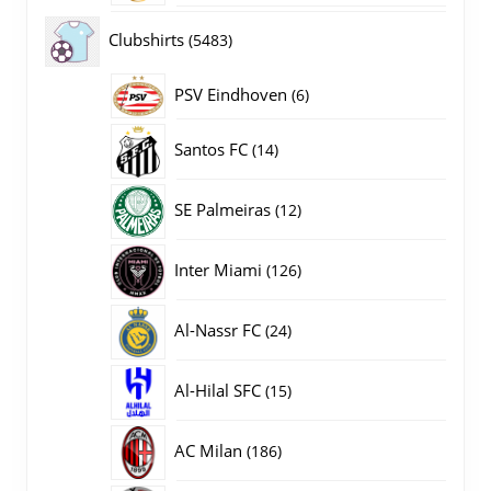
producten
5483
Clubshirts
5483
producten
PSV Eindhoven
6
6
producten
14
Santos FC
14
producten
12
SE Palmeiras
12
producten
126
Inter Miami
126
producten
24
Al-Nassr FC
24
producten
15
Al-Hilal SFC
15
producten
186
AC Milan
186