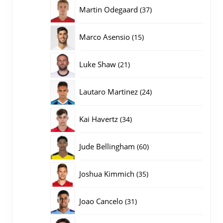
producten
37
Martin Odegaard
37
producten
15
Marco Asensio
15
producten
21
Luke Shaw
21
producten
24
Lautaro Martinez
24
producten
34
Kai Havertz
34
producten
60
Jude Bellingham
60
producten
35
Joshua Kimmich
35
producten
31
Joao Cancelo
31
producten