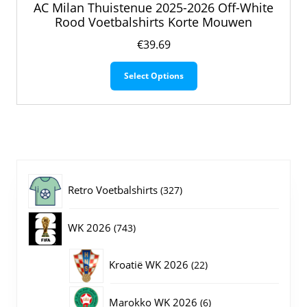
AC Milan Thuistenue 2025-2026 Off-White
Rood Voetbalshirts Korte Mouwen
€
39.69
Dit
Select Options
product
heeft
meerdere
variaties.
Deze
optie
kan
gekozen
327
Retro Voetbalshirts
327
worden
op
producten
743
WK 2026
743
de
productpagina
producten
22
Kroatië WK 2026
22
producten
6
Marokko WK 2026
6