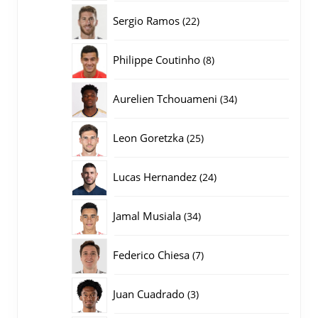
producten
22
Sergio Ramos
22
producten
8
Philippe Coutinho
8
producten
34
Aurelien Tchouameni
34
producten
25
Leon Goretzka
25
producten
24
Lucas Hernandez
24
producten
34
Jamal Musiala
34
producten
7
Federico Chiesa
7
producten
3
Juan Cuadrado
3