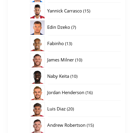
producten
15
Yannick Carrasco
15
producten
7
Edin Dzeko
7
producten
13
Fabinho
13
producten
10
James Milner
10
producten
10
Naby Keita
10
producten
16
Jordan Henderson
16
producten
20
Luis Diaz
20
producten
15
Andrew Robertson
15