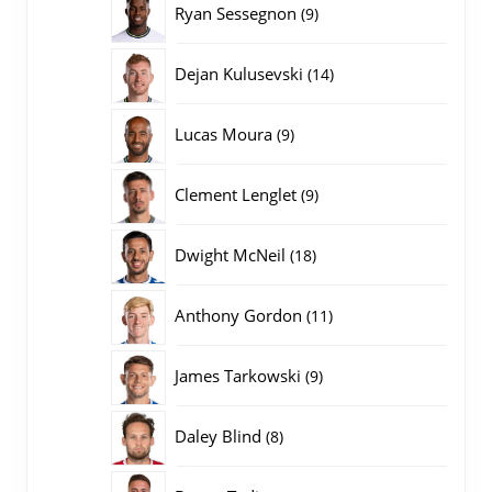
9
Ryan Sessegnon
9
producten
14
Dejan Kulusevski
14
producten
9
Lucas Moura
9
producten
9
Clement Lenglet
9
producten
18
Dwight McNeil
18
producten
11
Anthony Gordon
11
producten
9
James Tarkowski
9
producten
8
Daley Blind
8
producten