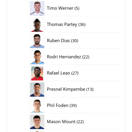
producten
5
Timo Werner
5
producten
36
Thomas Partey
36
producten
30
Ruben Dias
30
producten
22
Rodri Hernandez
22
producten
27
Rafael Leao
27
producten
13
Presnel Kimpembe
13
producten
39
Phil Foden
39
producten
22
Mason Mount
22