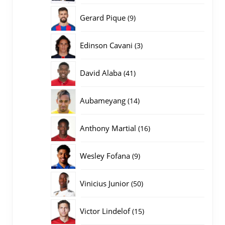
producten
9
Gerard Pique
9
producten
3
Edinson Cavani
3
producten
41
David Alaba
41
producten
14
Aubameyang
14
producten
16
Anthony Martial
16
producten
9
Wesley Fofana
9
producten
50
Vinicius Junior
50
producten
15
Victor Lindelof
15