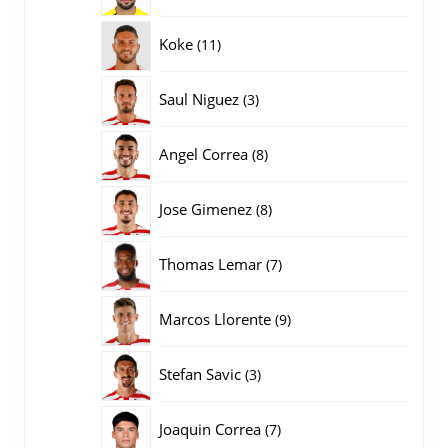
producten
11
Koke
11
producten
3
Saul Niguez
3
producten
8
Angel Correa
8
producten
8
Jose Gimenez
8
producten
7
Thomas Lemar
7
producten
9
Marcos Llorente
9
producten
3
Stefan Savic
3
producten
7
Joaquin Correa
7