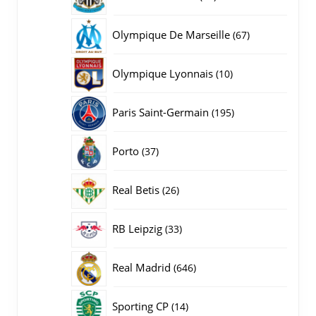
producten
67
Olympique De Marseille
67
producten
10
Olympique Lyonnais
10
producten
195
Paris Saint-Germain
195
producten
37
Porto
37
producten
26
Real Betis
26
producten
33
RB Leipzig
33
producten
646
Real Madrid
646
producten
14
Sporting CP
14