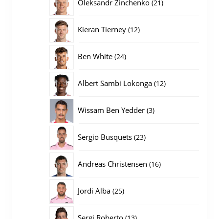
21
Oleksandr Zinchenko
21
producten
12
Kieran Tierney
12
producten
24
Ben White
24
producten
12
Albert Sambi Lokonga
12
producten
3
Wissam Ben Yedder
3
producten
23
Sergio Busquets
23
producten
16
Andreas Christensen
16
producten
25
Jordi Alba
25
producten
13
Sergi Roberto
13