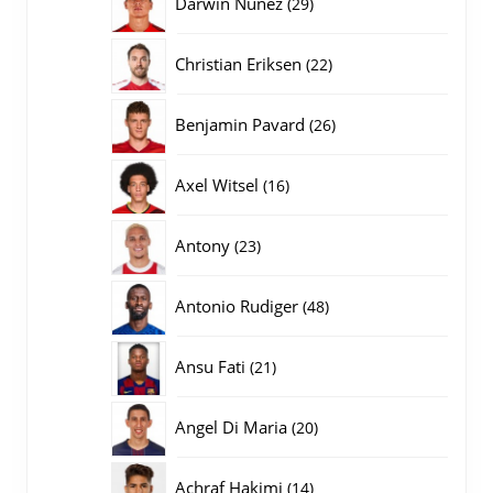
29
Darwin Nunez
29
producten
22
Christian Eriksen
22
producten
26
Benjamin Pavard
26
producten
16
Axel Witsel
16
producten
23
Antony
23
producten
48
Antonio Rudiger
48
producten
21
Ansu Fati
21
producten
20
Angel Di Maria
20
producten
14
Achraf Hakimi
14