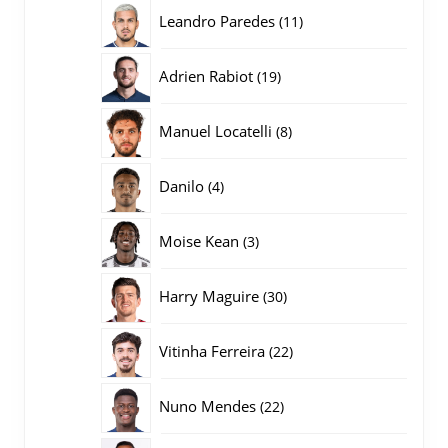
producten
11
Leandro Paredes
11
producten
19
Adrien Rabiot
19
producten
8
Manuel Locatelli
8
producten
4
Danilo
4
producten
3
Moise Kean
3
producten
30
Harry Maguire
30
producten
22
Vitinha Ferreira
22
producten
22
Nuno Mendes
22
producten