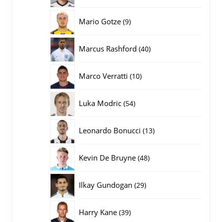
producten
9
Mario Gotze
9
producten
40
Marcus Rashford
40
producten
10
Marco Verratti
10
producten
54
Luka Modric
54
producten
13
Leonardo Bonucci
13
producten
48
Kevin De Bruyne
48
producten
29
Ilkay Gundogan
29
producten
39
Harry Kane
39