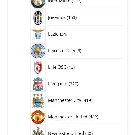
Inter Milan
152
producten
153
Juventus
153
producten
34
Lazio
34
producten
9
Leicester City
9
producten
13
Lille OSC
13
producten
320
Liverpool
320
producten
419
Manchester City
419
producten
442
Manchester United
442
producten
40
Newcastle United
40