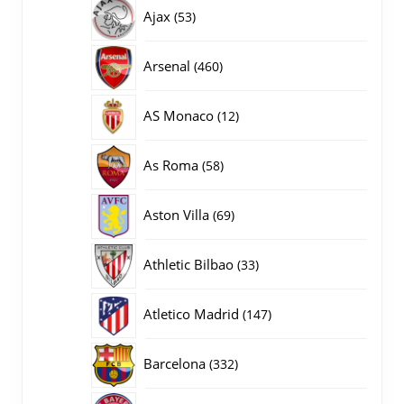
producten
53
Ajax
53
producten
460
Arsenal
460
producten
12
AS Monaco
12
producten
58
As Roma
58
producten
69
Aston Villa
69
producten
33
Athletic Bilbao
33
producten
147
Atletico Madrid
147
producten
332
Barcelona
332
producten