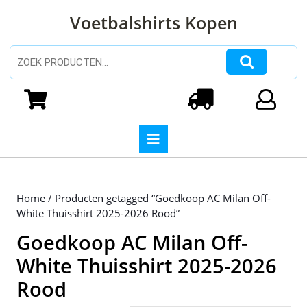
Ga
Voetbalshirts Kopen
naar
de
inhoud
Zoeken naar:
Ga
naar
Winkelwagen
Login
de
inhoud
Open
knop
Home
/ Producten getagged “Goedkoop AC Milan Off-
White Thuisshirt 2025-2026 Rood”
Goedkoop AC Milan Off-
White Thuisshirt 2025-2026
Rood