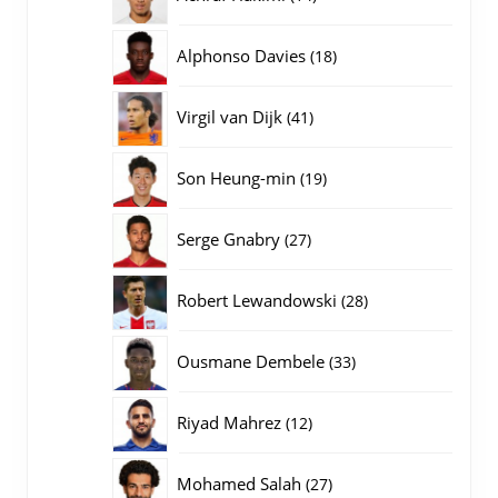
producten
18
Alphonso Davies
18
producten
41
Virgil van Dijk
41
producten
19
Son Heung-min
19
producten
27
Serge Gnabry
27
producten
28
Robert Lewandowski
28
producten
33
Ousmane Dembele
33
producten
12
Riyad Mahrez
12
producten
27
Mohamed Salah
27