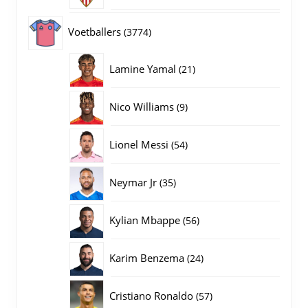
producten
3774
Voetballers
3774
producten
21
Lamine Yamal
21
producten
9
Nico Williams
9
producten
54
Lionel Messi
54
producten
35
Neymar Jr
35
producten
56
Kylian Mbappe
56
producten
24
Karim Benzema
24
producten
57
Cristiano Ronaldo
57