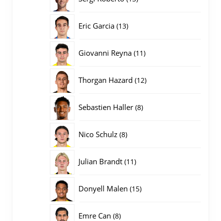
producten
13
Eric Garcia
13
producten
11
Giovanni Reyna
11
producten
12
Thorgan Hazard
12
producten
8
Sebastien Haller
8
producten
8
Nico Schulz
8
producten
11
Julian Brandt
11
producten
15
Donyell Malen
15
producten
8
Emre Can
8