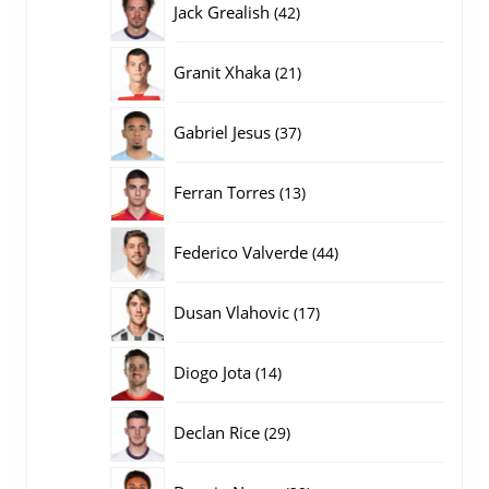
42
Jack Grealish
42
producten
21
Granit Xhaka
21
producten
37
Gabriel Jesus
37
producten
13
Ferran Torres
13
producten
44
Federico Valverde
44
producten
17
Dusan Vlahovic
17
producten
14
Diogo Jota
14
producten
29
Declan Rice
29
producten