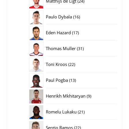
24
Matthijs de Ligt
24
producten
16
Paulo Dybala
16
producten
17
Eden Hazard
17
producten
31
Thomas Muller
31
producten
22
Toni Kroos
22
producten
13
Paul Pogba
13
producten
9
Henrikh Mkhitaryan
9
producten
21
Romelu Lukaku
21
producten
22
Sergio Ramos
22