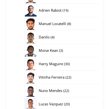
producten
19
Adrien Rabiot
19
producten
8
Manuel Locatelli
8
producten
4
Danilo
4
producten
3
Moise Kean
3
producten
30
Harry Maguire
30
producten
22
Vitinha Ferreira
22
producten
22
Nuno Mendes
22
producten
20
Lucas Vazquez
20