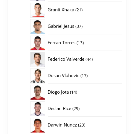
producten
21
Granit Xhaka
21
producten
37
Gabriel Jesus
37
producten
13
Ferran Torres
13
producten
44
Federico Valverde
44
producten
17
Dusan Vlahovic
17
producten
14
Diogo Jota
14
producten
29
Declan Rice
29
producten
29
Darwin Nunez
29