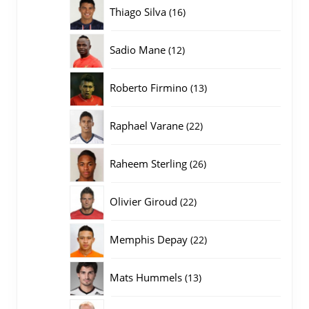
producten
16
Thiago Silva
16
producten
12
Sadio Mane
12
producten
13
Roberto Firmino
13
producten
22
Raphael Varane
22
producten
26
Raheem Sterling
26
producten
22
Olivier Giroud
22
producten
22
Memphis Depay
22
producten
13
Mats Hummels
13
producten