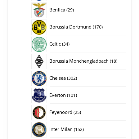
producten
29
Benfica
29
producten
170
Borussia Dortmund
170
producten
34
Celtic
34
producten
18
Borussia Monchengladbach
18
producten
302
Chelsea
302
producten
101
Everton
101
producten
25
Feyenoord
25
producten
152
Inter Milan
152