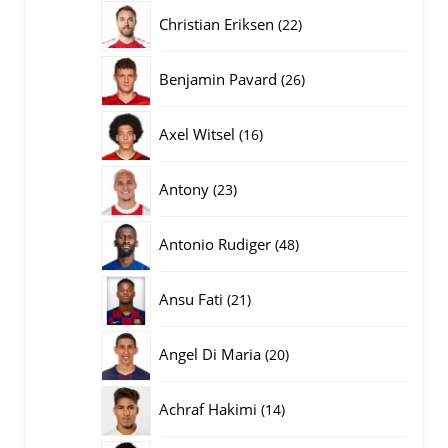
producten
22
Christian Eriksen
22
producten
26
Benjamin Pavard
26
producten
16
Axel Witsel
16
producten
23
Antony
23
producten
48
Antonio Rudiger
48
producten
21
Ansu Fati
21
producten
20
Angel Di Maria
20
producten
14
Achraf Hakimi
14