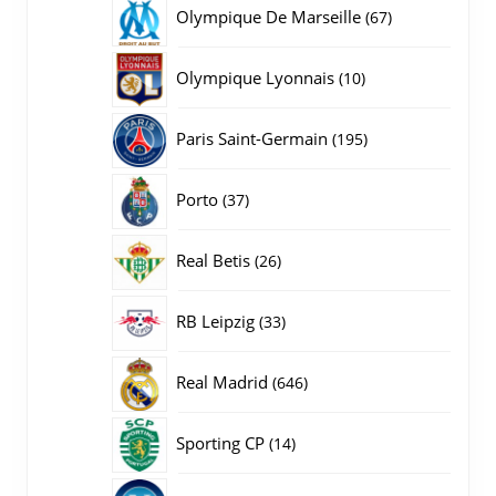
producten
67
Olympique De Marseille
67
producten
10
Olympique Lyonnais
10
producten
195
Paris Saint-Germain
195
producten
37
Porto
37
producten
26
Real Betis
26
producten
33
RB Leipzig
33
producten
646
Real Madrid
646
producten
14
Sporting CP
14
producten