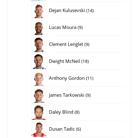
producten
14
Dejan Kulusevski
14
producten
9
Lucas Moura
9
producten
9
Clement Lenglet
9
producten
18
Dwight McNeil
18
producten
11
Anthony Gordon
11
producten
9
James Tarkowski
9
producten
8
Daley Blind
8
producten
6
Dusan Tadic
6