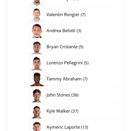
producten
7
Valentin Rongier
7
producten
3
Andrea Belotti
3
producten
5
Bryan Cristante
5
producten
5
Lorenzo Pellegrini
5
producten
7
Tammy Abraham
7
producten
38
John Stones
38
producten
37
Kyle Walker
37
producten
13
Aymeric Laporte
13