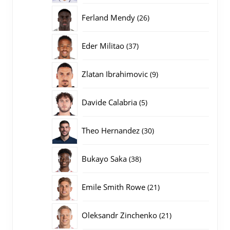
producten
26
Ferland Mendy
26
producten
37
Eder Militao
37
producten
9
Zlatan Ibrahimovic
9
producten
5
Davide Calabria
5
producten
30
Theo Hernandez
30
producten
38
Bukayo Saka
38
producten
21
Emile Smith Rowe
21
producten
21
Oleksandr Zinchenko
21