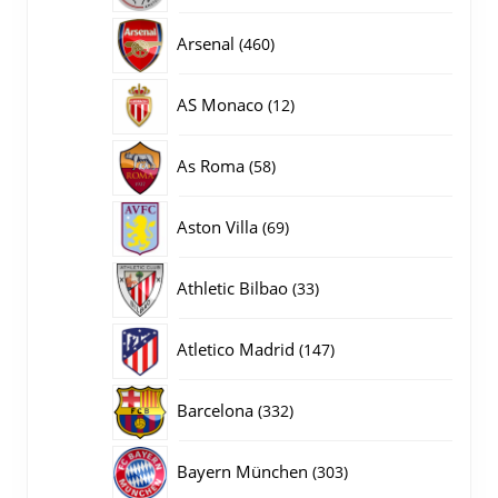
producten
460
Arsenal
460
producten
12
AS Monaco
12
producten
58
As Roma
58
producten
69
Aston Villa
69
producten
33
Athletic Bilbao
33
producten
147
Atletico Madrid
147
producten
332
Barcelona
332
producten
303
Bayern München
303