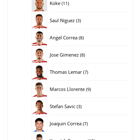
11
Koke
11
producten
3
Saul Niguez
3
producten
8
Angel Correa
8
producten
8
Jose Gimenez
8
producten
7
Thomas Lemar
7
producten
9
Marcos Llorente
9
producten
3
Stefan Savic
3
producten
7
Joaquin Correa
7
producten
15