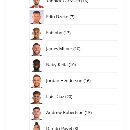
Yannick Carrasco
15
producten
7
Edin Dzeko
7
producten
13
Fabinho
13
producten
10
James Milner
10
producten
10
Naby Keita
10
producten
16
Jordan Henderson
16
producten
20
Luis Diaz
20
producten
15
Andrew Robertson
15
producten
8
Dimitri Payet
8