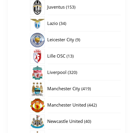
producten
153
Juventus
153
producten
34
Lazio
34
producten
9
Leicester City
9
producten
13
Lille OSC
13
producten
320
Liverpool
320
producten
419
Manchester City
419
producten
442
Manchester United
442
producten
40
Newcastle United
40