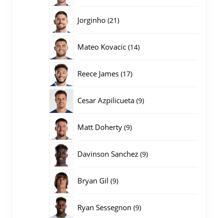
producten
21
Jorginho
21
producten
14
Mateo Kovacic
14
producten
17
Reece James
17
producten
9
Cesar Azpilicueta
9
producten
9
Matt Doherty
9
producten
9
Davinson Sanchez
9
producten
9
Bryan Gil
9
producten
9
Ryan Sessegnon
9