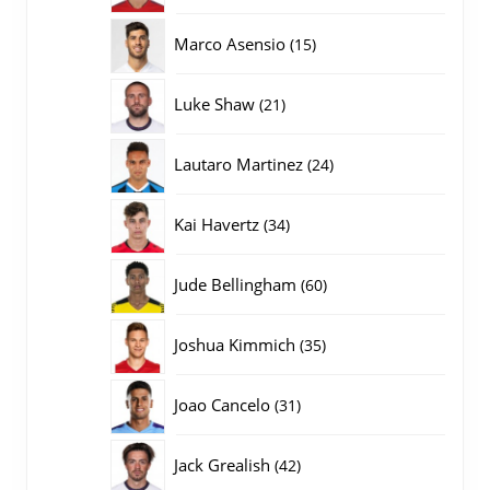
producten
15
Marco Asensio
15
producten
21
Luke Shaw
21
producten
24
Lautaro Martinez
24
producten
34
Kai Havertz
34
producten
60
Jude Bellingham
60
producten
35
Joshua Kimmich
35
producten
31
Joao Cancelo
31
producten
42
Jack Grealish
42