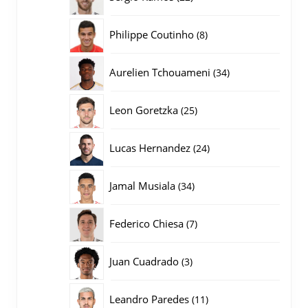
producten
8
Philippe Coutinho
8
producten
34
Aurelien Tchouameni
34
producten
25
Leon Goretzka
25
producten
24
Lucas Hernandez
24
producten
34
Jamal Musiala
34
producten
7
Federico Chiesa
7
producten
3
Juan Cuadrado
3
producten
11
Leandro Paredes
11