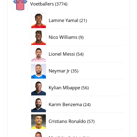
3774
Voetballers
3774
producten
21
Lamine Yamal
21
producten
9
Nico Williams
9
producten
54
Lionel Messi
54
producten
35
Neymar Jr
35
producten
56
Kylian Mbappe
56
producten
24
Karim Benzema
24
producten
57
Cristiano Ronaldo
57
producten