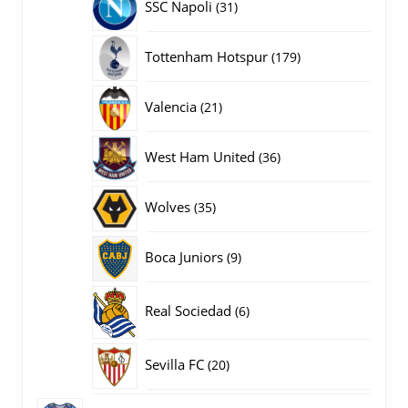
31
SSC Napoli
31
producten
179
Tottenham Hotspur
179
producten
21
Valencia
21
producten
36
West Ham United
36
producten
35
Wolves
35
producten
9
Boca Juniors
9
producten
6
Real Sociedad
6
producten
20
Sevilla FC
20
producten