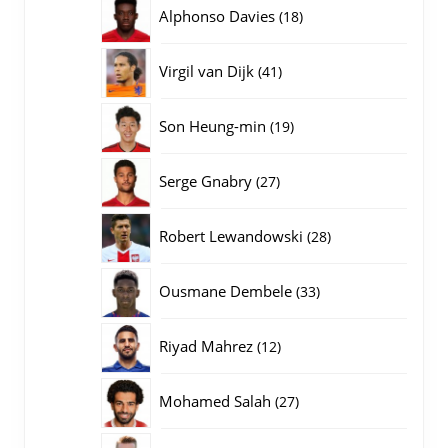
producten
18
Alphonso Davies
18
producten
41
Virgil van Dijk
41
producten
19
Son Heung-min
19
producten
27
Serge Gnabry
27
producten
28
Robert Lewandowski
28
producten
33
Ousmane Dembele
33
producten
12
Riyad Mahrez
12
producten
27
Mohamed Salah
27
producten