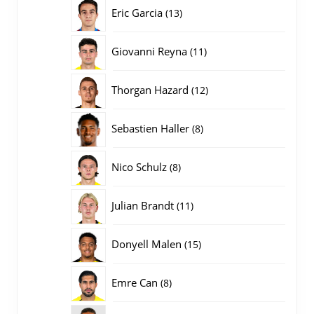
producten
13
Eric Garcia
13
producten
11
Giovanni Reyna
11
producten
12
Thorgan Hazard
12
producten
8
Sebastien Haller
8
producten
8
Nico Schulz
8
producten
11
Julian Brandt
11
producten
15
Donyell Malen
15
producten
8
Emre Can
8
producten