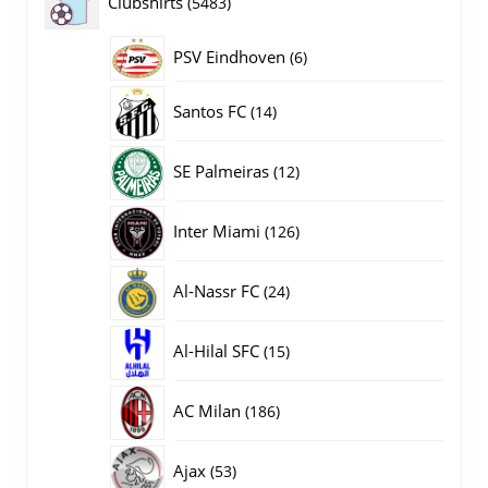
5483
Clubshirts
5483
producten
PSV Eindhoven
6
6
producten
14
Santos FC
14
producten
12
SE Palmeiras
12
producten
126
Inter Miami
126
producten
24
Al-Nassr FC
24
producten
15
Al-Hilal SFC
15
producten
186
AC Milan
186
producten
53
Ajax
53