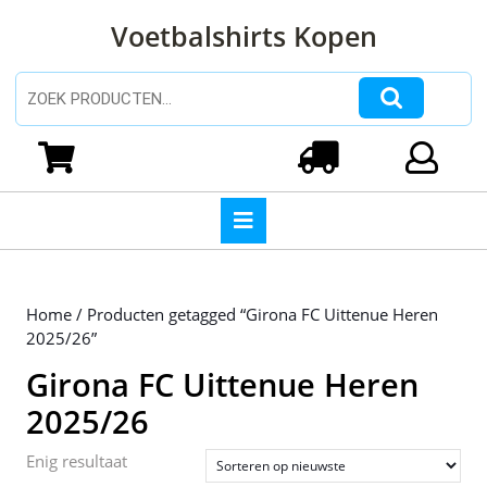
Ga
Voetbalshirts Kopen
naar
de
inhoud
Zoeken naar:
Ga
naar
Winkelwagen
Login
de
inhoud
Open
knop
Home
/ Producten getagged “Girona FC Uittenue Heren
2025/26”
Girona FC Uittenue Heren
2025/26
Enig resultaat