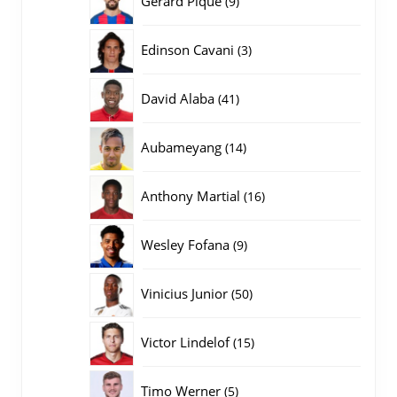
Gerard Pique
9
producten
3
Edinson Cavani
3
producten
41
David Alaba
41
producten
14
Aubameyang
14
producten
16
Anthony Martial
16
producten
9
Wesley Fofana
9
producten
50
Vinicius Junior
50
producten
15
Victor Lindelof
15
producten
5
Timo Werner
5