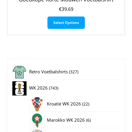
€
39.69
Dit
Select Options
product
heeft
meerdere
variaties.
Deze
optie
kan
gekozen
327
Retro Voetbalshirts
327
worden
op
producten
743
WK 2026
743
de
productpagina
producten
22
Kroatië WK 2026
22
producten
6
Marokko WK 2026
6
producten