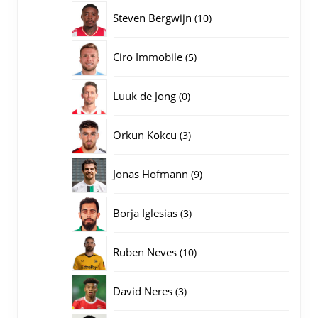
producten
10
Steven Bergwijn
10
producten
5
Ciro Immobile
5
producten
0
Luuk de Jong
0
producten
3
Orkun Kokcu
3
producten
9
Jonas Hofmann
9
producten
3
Borja Iglesias
3
producten
10
Ruben Neves
10
producten
3
David Neres
3