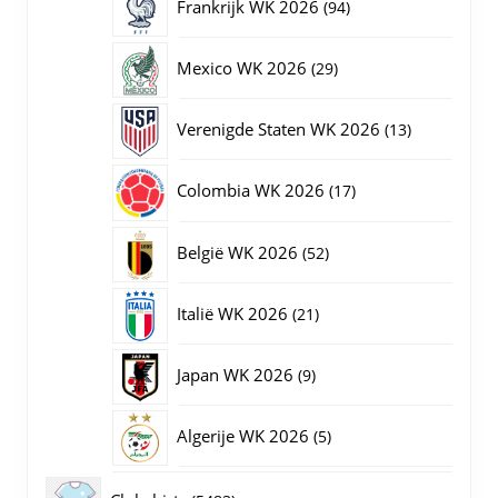
94
Frankrijk WK 2026
94
producten
29
Mexico WK 2026
29
producten
13
Verenigde Staten WK 2026
13
producten
17
Colombia WK 2026
17
producten
52
België WK 2026
52
producten
21
Italië WK 2026
21
producten
9
Japan WK 2026
9
producten
5
Algerije WK 2026
5
producten