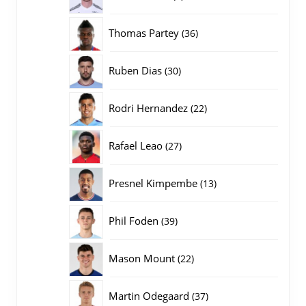
producten
36
Thomas Partey
36
producten
30
Ruben Dias
30
producten
22
Rodri Hernandez
22
producten
27
Rafael Leao
27
producten
13
Presnel Kimpembe
13
producten
39
Phil Foden
39
producten
22
Mason Mount
22
producten
37
Martin Odegaard
37