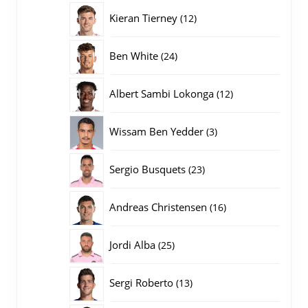
producten
12
Kieran Tierney
12
producten
24
Ben White
24
producten
12
Albert Sambi Lokonga
12
producten
3
Wissam Ben Yedder
3
producten
23
Sergio Busquets
23
producten
16
Andreas Christensen
16
producten
25
Jordi Alba
25
producten
13
Sergi Roberto
13