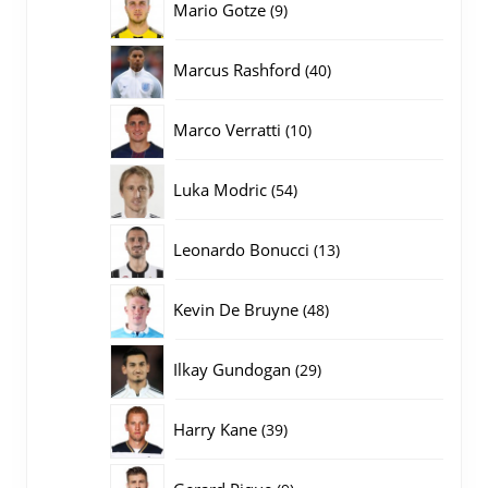
9
Mario Gotze
9
producten
40
Marcus Rashford
40
producten
10
Marco Verratti
10
producten
54
Luka Modric
54
producten
13
Leonardo Bonucci
13
producten
48
Kevin De Bruyne
48
producten
29
Ilkay Gundogan
29
producten
39
Harry Kane
39
producten
9