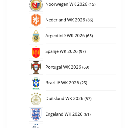
15
Noorwegen WK 2026
15
producten
86
Nederland WK 2026
86
producten
65
Argentinië WK 2026
65
producten
97
Spanje WK 2026
97
producten
69
Portugal WK 2026
69
producten
25
Brazilië WK 2026
25
producten
57
Duitsland WK 2026
57
producten
61
Engeland WK 2026
61
producten