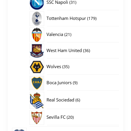
31
SSC Napoli
31
producten
179
Tottenham Hotspur
179
producten
21
Valencia
21
producten
36
West Ham United
36
producten
35
Wolves
35
producten
9
Boca Juniors
9
producten
6
Real Sociedad
6
producten
20
Sevilla FC
20
producten