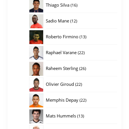
producten
16
Thiago Silva
16
producten
12
Sadio Mane
12
producten
13
Roberto Firmino
13
producten
22
Raphael Varane
22
producten
26
Raheem Sterling
26
producten
22
Olivier Giroud
22
producten
22
Memphis Depay
22
producten
13
Mats Hummels
13
producten