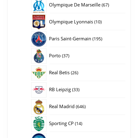
producten
67
Olympique De Marseille
67
producten
10
Olympique Lyonnais
10
producten
195
Paris Saint-Germain
195
producten
37
Porto
37
producten
26
Real Betis
26
producten
33
RB Leipzig
33
producten
646
Real Madrid
646
producten
14
Sporting CP
14
producten