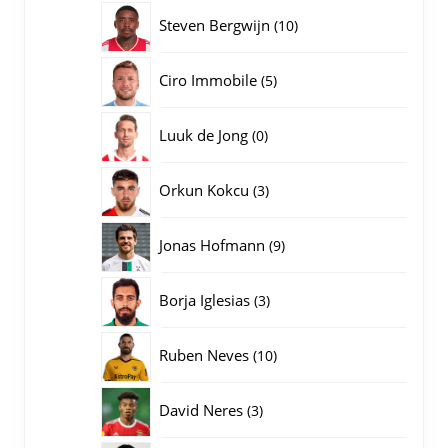
producten
10
Steven Bergwijn
10
producten
5
Ciro Immobile
5
producten
0
Luuk de Jong
0
producten
3
Orkun Kokcu
3
producten
9
Jonas Hofmann
9
producten
3
Borja Iglesias
3
producten
10
Ruben Neves
10
producten
3
David Neres
3