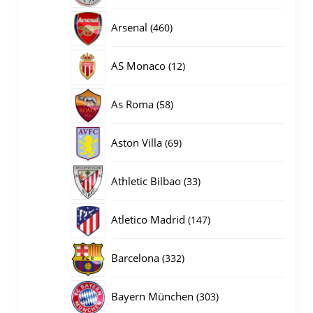
producten
460
Arsenal
460
producten
12
AS Monaco
12
producten
58
As Roma
58
producten
69
Aston Villa
69
producten
33
Athletic Bilbao
33
producten
147
Atletico Madrid
147
producten
332
Barcelona
332
producten
303
Bayern München
303