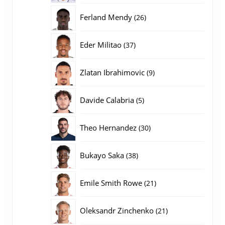
producten
26
Ferland Mendy
26
producten
37
Eder Militao
37
producten
9
Zlatan Ibrahimovic
9
producten
5
Davide Calabria
5
producten
30
Theo Hernandez
30
producten
38
Bukayo Saka
38
producten
21
Emile Smith Rowe
21
producten
21
Oleksandr Zinchenko
21