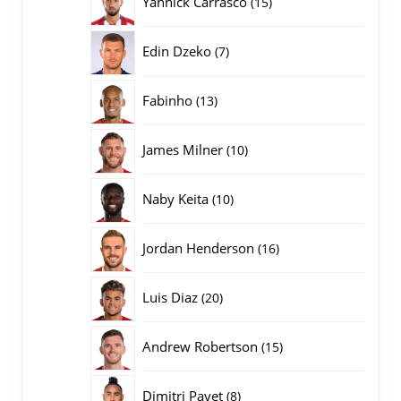
Yannick Carrasco
15
producten
7
Edin Dzeko
7
producten
13
Fabinho
13
producten
10
James Milner
10
producten
10
Naby Keita
10
producten
16
Jordan Henderson
16
producten
20
Luis Diaz
20
producten
15
Andrew Robertson
15
producten
8
Dimitri Payet
8