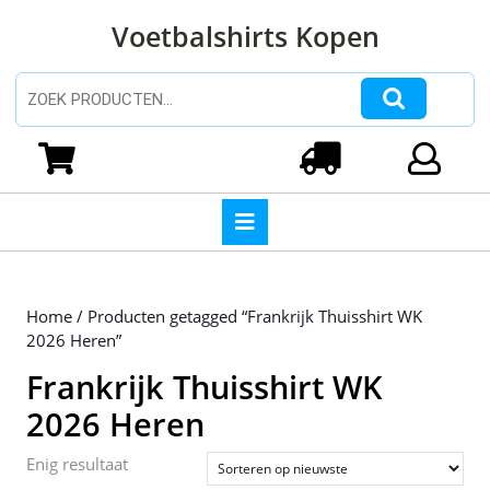
Ga
Voetbalshirts Kopen
naar
de
inhoud
Zoeken naar:
Ga
naar
Winkelwagen
Login
de
inhoud
Open
knop
Home
/ Producten getagged “Frankrijk Thuisshirt WK
2026 Heren”
Frankrijk Thuisshirt WK
2026 Heren
Enig resultaat