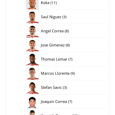
11
Koke
11
producten
3
Saul Niguez
3
producten
8
Angel Correa
8
producten
8
Jose Gimenez
8
producten
7
Thomas Lemar
7
producten
9
Marcos Llorente
9
producten
3
Stefan Savic
3
producten
7
Joaquin Correa
7
producten
15