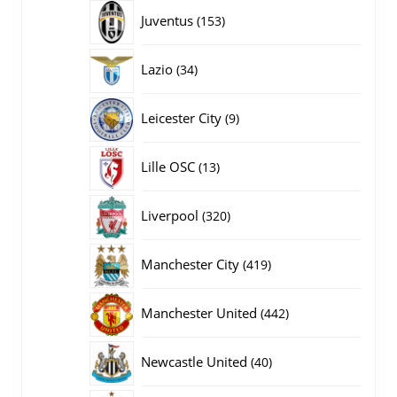
producten
153
Juventus
153
producten
34
Lazio
34
producten
9
Leicester City
9
producten
13
Lille OSC
13
producten
320
Liverpool
320
producten
419
Manchester City
419
producten
442
Manchester United
442
producten
40
Newcastle United
40