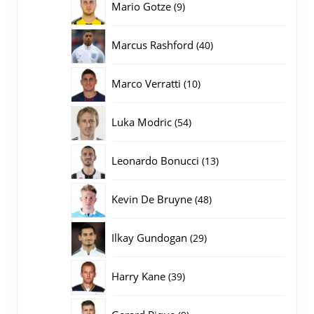
9
Mario Gotze
9
producten
40
Marcus Rashford
40
producten
10
Marco Verratti
10
producten
54
Luka Modric
54
producten
13
Leonardo Bonucci
13
producten
48
Kevin De Bruyne
48
producten
29
Ilkay Gundogan
29
producten
39
Harry Kane
39
producten
9