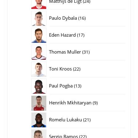
24
Matthijs de Ligt
24
producten
16
Paulo Dybala
16
producten
17
Eden Hazard
17
producten
31
Thomas Muller
31
producten
22
Toni Kroos
22
producten
13
Paul Pogba
13
producten
9
Henrikh Mkhitaryan
9
producten
21
Romelu Lukaku
21
producten
22
Sergio Ramos
22