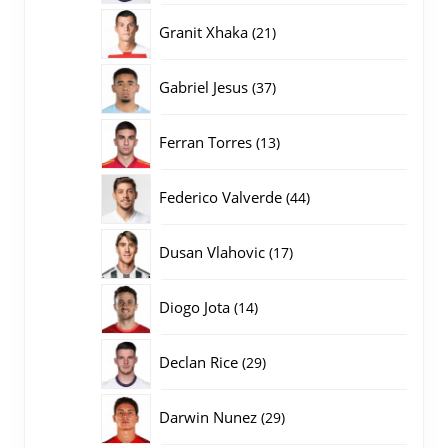
producten
21
Granit Xhaka
21
producten
37
Gabriel Jesus
37
producten
13
Ferran Torres
13
producten
44
Federico Valverde
44
producten
17
Dusan Vlahovic
17
producten
14
Diogo Jota
14
producten
29
Declan Rice
29
producten
29
Darwin Nunez
29