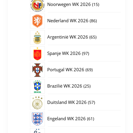
15
Noorwegen WK 2026
15
producten
86
Nederland WK 2026
86
producten
65
Argentinië WK 2026
65
producten
97
Spanje WK 2026
97
producten
69
Portugal WK 2026
69
producten
25
Brazilië WK 2026
25
producten
57
Duitsland WK 2026
57
producten
61
Engeland WK 2026
61
producten