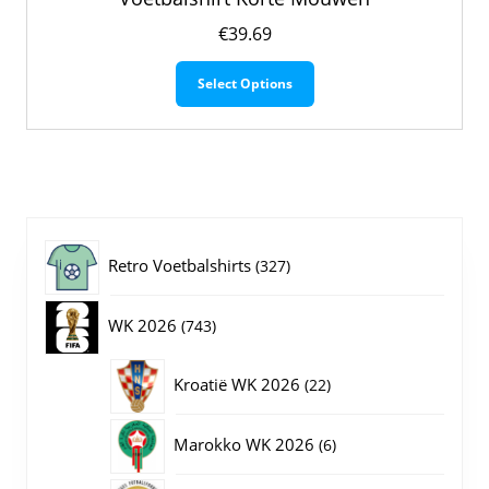
€
39.69
Dit
Select Options
product
heeft
meerdere
variaties.
Deze
optie
kan
gekozen
327
Retro Voetbalshirts
327
worden
op
producten
743
WK 2026
743
de
productpagina
producten
22
Kroatië WK 2026
22
producten
6
Marokko WK 2026
6
producten