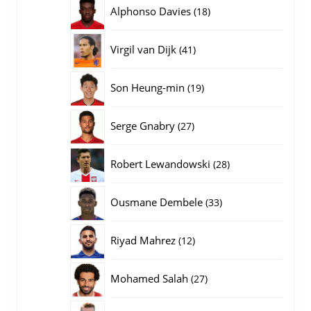
producten
18
Alphonso Davies
18
producten
41
Virgil van Dijk
41
producten
19
Son Heung-min
19
producten
27
Serge Gnabry
27
producten
28
Robert Lewandowski
28
producten
33
Ousmane Dembele
33
producten
12
Riyad Mahrez
12
producten
27
Mohamed Salah
27
producten