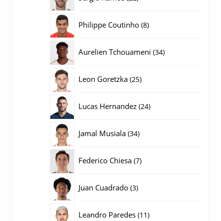
producten
8
Philippe Coutinho
8
producten
34
Aurelien Tchouameni
34
producten
25
Leon Goretzka
25
producten
24
Lucas Hernandez
24
producten
34
Jamal Musiala
34
producten
7
Federico Chiesa
7
producten
3
Juan Cuadrado
3
producten
11
Leandro Paredes
11