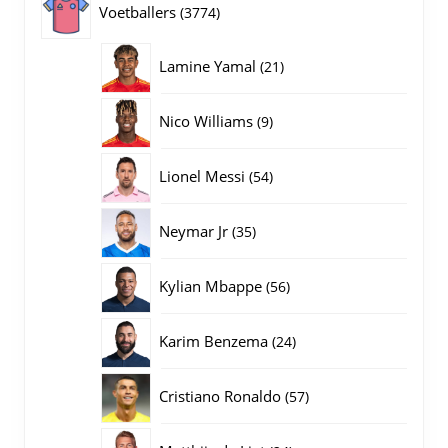
3774
Voetballers
3774
producten
21
Lamine Yamal
21
producten
9
Nico Williams
9
producten
54
Lionel Messi
54
producten
35
Neymar Jr
35
producten
56
Kylian Mbappe
56
producten
24
Karim Benzema
24
producten
57
Cristiano Ronaldo
57
producten