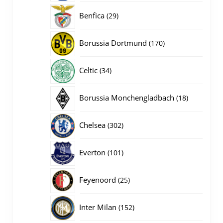
producten
29
Benfica
29
producten
170
Borussia Dortmund
170
producten
34
Celtic
34
producten
18
Borussia Monchengladbach
18
producten
302
Chelsea
302
producten
101
Everton
101
producten
25
Feyenoord
25
producten
152
Inter Milan
152