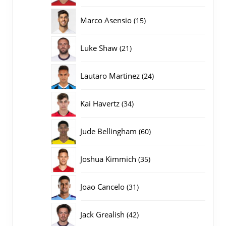
producten
15
Marco Asensio
15
producten
21
Luke Shaw
21
producten
24
Lautaro Martinez
24
producten
34
Kai Havertz
34
producten
60
Jude Bellingham
60
producten
35
Joshua Kimmich
35
producten
31
Joao Cancelo
31
producten
42
Jack Grealish
42