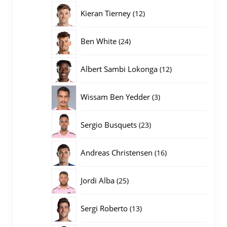
producten
12
Kieran Tierney
12
producten
24
Ben White
24
producten
12
Albert Sambi Lokonga
12
producten
3
Wissam Ben Yedder
3
producten
23
Sergio Busquets
23
producten
16
Andreas Christensen
16
producten
25
Jordi Alba
25
producten
13
Sergi Roberto
13