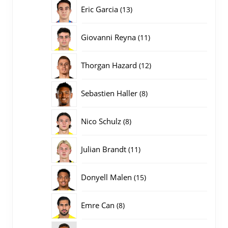
producten
13
Eric Garcia
13
producten
11
Giovanni Reyna
11
producten
12
Thorgan Hazard
12
producten
8
Sebastien Haller
8
producten
8
Nico Schulz
8
producten
11
Julian Brandt
11
producten
15
Donyell Malen
15
producten
8
Emre Can
8
producten