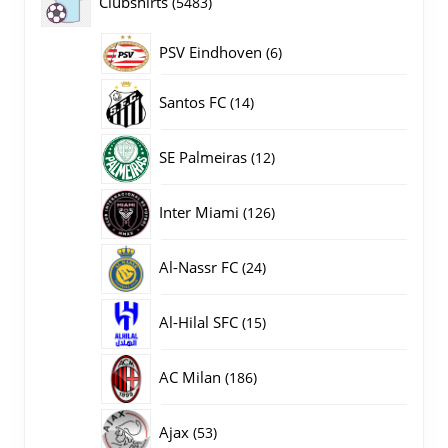
5483
Clubshirts
5483
producten
PSV Eindhoven
6
6
producten
14
Santos FC
14
producten
12
SE Palmeiras
12
producten
126
Inter Miami
126
producten
24
Al-Nassr FC
24
producten
15
Al-Hilal SFC
15
producten
186
AC Milan
186
producten
53
Ajax
53