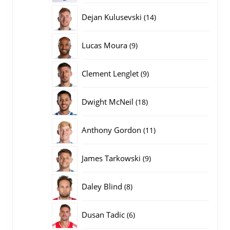
producten
14
Dejan Kulusevski
14
producten
9
Lucas Moura
9
producten
9
Clement Lenglet
9
producten
18
Dwight McNeil
18
producten
11
Anthony Gordon
11
producten
9
James Tarkowski
9
producten
8
Daley Blind
8
producten
6
Dusan Tadic
6