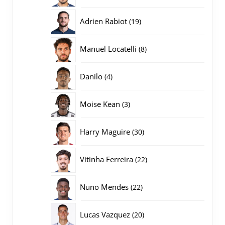
producten
19
Adrien Rabiot
19
producten
8
Manuel Locatelli
8
producten
4
Danilo
4
producten
3
Moise Kean
3
producten
30
Harry Maguire
30
producten
22
Vitinha Ferreira
22
producten
22
Nuno Mendes
22
producten
20
Lucas Vazquez
20