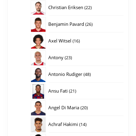
producten
22
Christian Eriksen
22
producten
26
Benjamin Pavard
26
producten
16
Axel Witsel
16
producten
23
Antony
23
producten
48
Antonio Rudiger
48
producten
21
Ansu Fati
21
producten
20
Angel Di Maria
20
producten
14
Achraf Hakimi
14