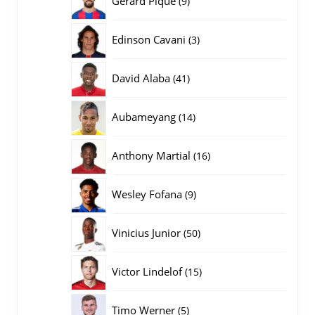
Gerard Pique
9
producten
3
Edinson Cavani
3
producten
41
David Alaba
41
producten
14
Aubameyang
14
producten
16
Anthony Martial
16
producten
9
Wesley Fofana
9
producten
50
Vinicius Junior
50
producten
15
Victor Lindelof
15
producten
5
Timo Werner
5