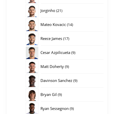
producten
21
Jorginho
21
producten
14
Mateo Kovacic
14
producten
17
Reece James
17
producten
9
Cesar Azpilicueta
9
producten
9
Matt Doherty
9
producten
9
Davinson Sanchez
9
producten
9
Bryan Gil
9
producten
9
Ryan Sessegnon
9