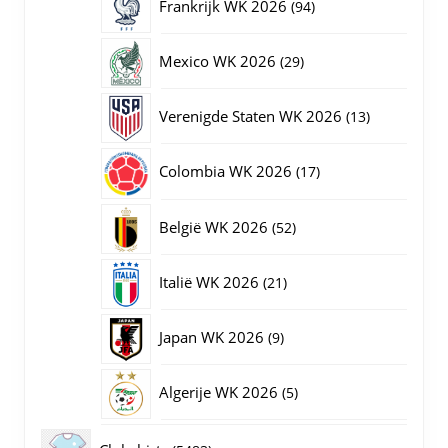
94
Frankrijk WK 2026
94
producten
29
Mexico WK 2026
29
producten
13
Verenigde Staten WK 2026
13
producten
17
Colombia WK 2026
17
producten
52
België WK 2026
52
producten
21
Italië WK 2026
21
producten
9
Japan WK 2026
9
producten
5
Algerije WK 2026
5
producten