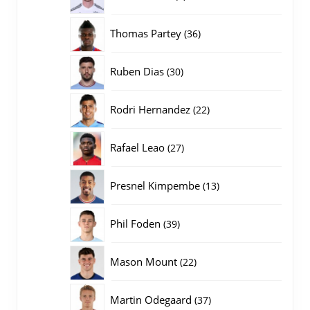
producten
36
Thomas Partey
36
producten
30
Ruben Dias
30
producten
22
Rodri Hernandez
22
producten
27
Rafael Leao
27
producten
13
Presnel Kimpembe
13
producten
39
Phil Foden
39
producten
22
Mason Mount
22
producten
37
Martin Odegaard
37