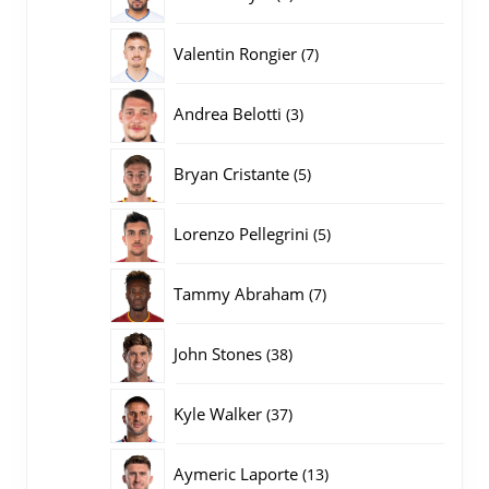
producten
7
Valentin Rongier
7
producten
3
Andrea Belotti
3
producten
5
Bryan Cristante
5
producten
5
Lorenzo Pellegrini
5
producten
7
Tammy Abraham
7
producten
38
John Stones
38
producten
37
Kyle Walker
37
producten
13
Aymeric Laporte
13