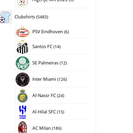
producten
5483
Clubshirts
5483
producten
PSV Eindhoven
6
6
producten
14
Santos FC
14
producten
12
SE Palmeiras
12
producten
126
Inter Miami
126
producten
24
Al-Nassr FC
24
producten
15
Al-Hilal SFC
15
producten
186
AC Milan
186