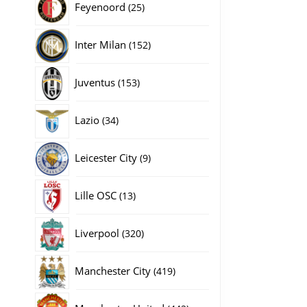
25
Feyenoord
25
producten
152
Inter Milan
152
producten
153
Juventus
153
producten
34
Lazio
34
producten
9
Leicester City
9
producten
13
Lille OSC
13
producten
320
Liverpool
320
producten
419
Manchester City
419
producten
442