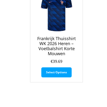
Frankrijk Thuisshirt
WK 2026 Heren –
Voetbalshirt Korte
Mouwen
€
39.69
Dit
Select Options
product
heeft
meerdere
variaties.
Deze
optie
kan