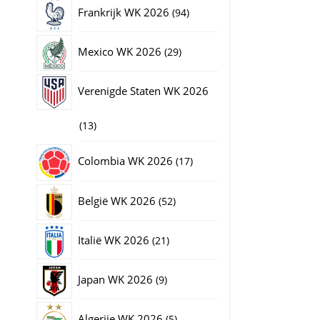
producten
94
Frankrijk WK 2026
94
producten
29
Mexico WK 2026
29
producten
Verenigde Staten WK 2026
13
13
producten
17
Colombia WK 2026
17
producten
52
België WK 2026
52
producten
21
Italië WK 2026
21
producten
9
Japan WK 2026
9
producten
5
Algerije WK 2026
5