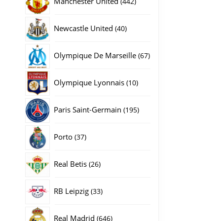
Manchester United
442
producten
40
Newcastle United
40
producten
67
Olympique De Marseille
67
producten
10
Olympique Lyonnais
10
producten
195
Paris Saint-Germain
195
producten
37
Porto
37
producten
26
Real Betis
26
producten
33
RB Leipzig
33
producten
646
Real Madrid
646