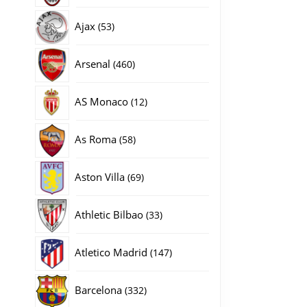
producten
53
Ajax
53
producten
460
Arsenal
460
producten
12
AS Monaco
12
producten
58
As Roma
58
producten
69
Aston Villa
69
producten
33
Athletic Bilbao
33
producten
147
Atletico Madrid
147
producten
332
Barcelona
332