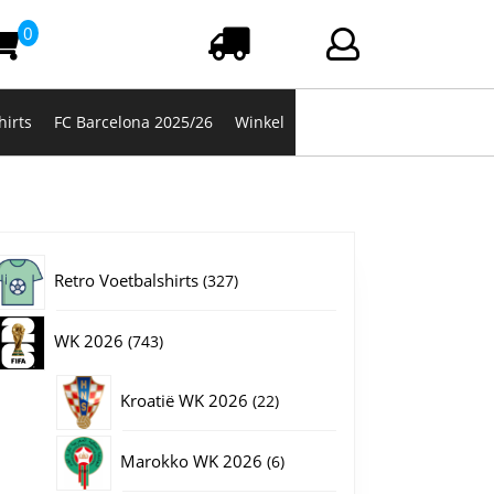
0
Winkelwagen
Login/registrere
hirts
FC Barcelona 2025/26
Winkel
327
Retro Voetbalshirts
327
producten
743
WK 2026
743
producten
22
Kroatië WK 2026
22
producten
6
Marokko WK 2026
6