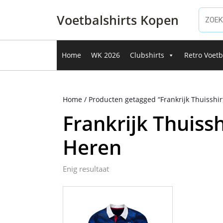
Ga
naar
Voetbalshirts Kopen
de
inhoud
Ga
Home
WK 2026
Clubshirts
Retro Voetb
naar
de
inhoud
Home
/ Producten getagged “Frankrijk Thuisshi
Frankrijk Thuiss
Heren
Enig resultaat