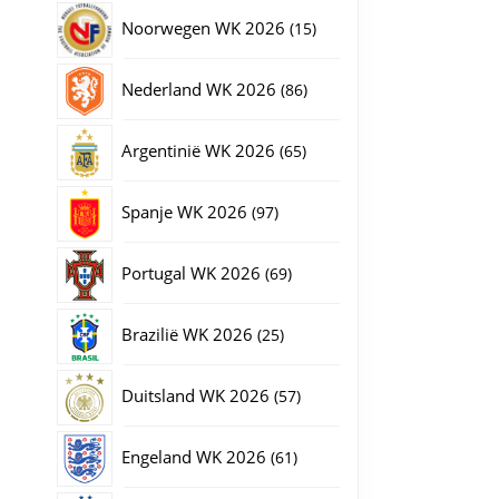
producten
15
Noorwegen WK 2026
15
producten
86
Nederland WK 2026
86
producten
65
Argentinië WK 2026
65
producten
97
Spanje WK 2026
97
producten
69
Portugal WK 2026
69
producten
25
Brazilië WK 2026
25
producten
57
Duitsland WK 2026
57
producten
61
Engeland WK 2026
61