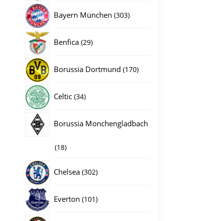
producten
303
Bayern München
303
producten
29
Benfica
29
producten
170
Borussia Dortmund
170
producten
34
Celtic
34
producten
Borussia Monchengladbach
18
18
producten
302
Chelsea
302
producten
101
Everton
101
producten