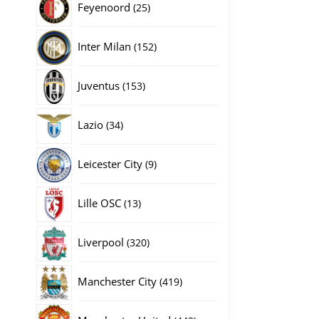
25
Feyenoord
25
producten
152
Inter Milan
152
producten
153
Juventus
153
producten
34
Lazio
34
producten
9
Leicester City
9
producten
13
Lille OSC
13
producten
320
Liverpool
320
producten
419
Manchester City
419
producten
442