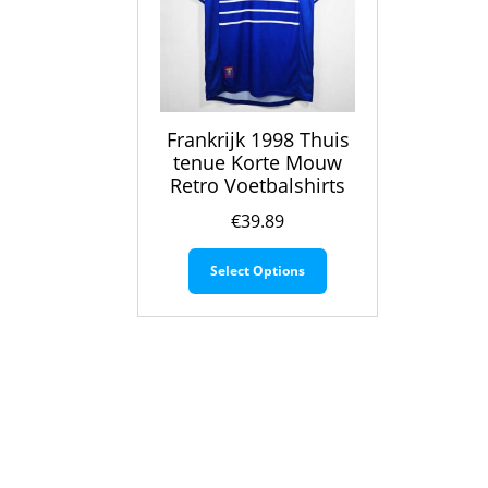
Frankrijk 1998 Thuis
tenue Korte Mouw
Retro Voetbalshirts
€
39.89
Dit
Select Options
product
heeft
meerdere
variaties.
Deze
optie
kan
gekozen
worden