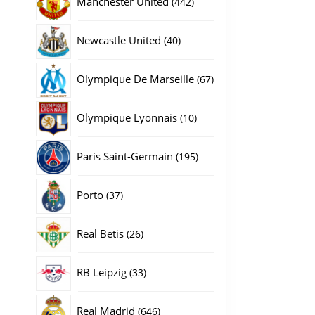
Manchester United
442
producten
40
Newcastle United
40
producten
67
Olympique De Marseille
67
producten
10
Olympique Lyonnais
10
producten
195
Paris Saint-Germain
195
producten
37
Porto
37
producten
26
Real Betis
26
producten
33
RB Leipzig
33
producten
646
Real Madrid
646