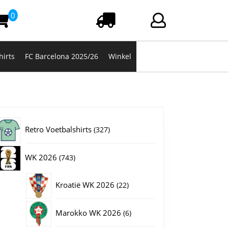
0
Winkelwagen
Login/registrere
hirts
FC Barcelona 2025/26
Winkel
327
Retro Voetbalshirts
327
producten
743
WK 2026
743
producten
22
Kroatië WK 2026
22
producten
6
Marokko WK 2026
6