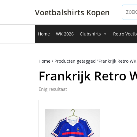
Ga
naar
Voetbalshirts Kopen
de
inhoud
Ga
Home
WK 2026
Clubshirts
Retro Voetb
naar
de
inhoud
Home
/ Producten getagged “Frankrijk Retro WK
Frankrijk Retro 
Enig resultaat