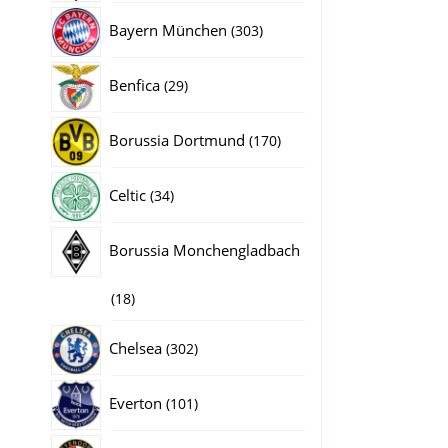
producten
303
Bayern München
303
producten
29
Benfica
29
producten
170
Borussia Dortmund
170
producten
34
Celtic
34
producten
Borussia Monchengladbach
18
18
producten
302
Chelsea
302
producten
101
Everton
101
producten