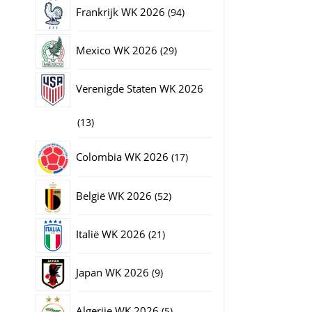
producten
94
Frankrijk WK 2026
94
producten
29
Mexico WK 2026
29
producten
Verenigde Staten WK 2026
13
13
producten
17
Colombia WK 2026
17
producten
52
België WK 2026
52
producten
21
Italië WK 2026
21
producten
9
Japan WK 2026
9
producten
5
Algerije WK 2026
5