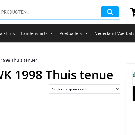
alshirts
Landenshirts
Voetballers
Nederland Voetbals
 1998 Thuis tenue”
WK 1998 Thuis tenue