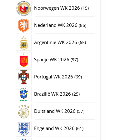
producten
15
Noorwegen WK 2026
15
producten
86
Nederland WK 2026
86
producten
65
Argentinië WK 2026
65
producten
97
Spanje WK 2026
97
producten
69
Portugal WK 2026
69
producten
25
Brazilië WK 2026
25
producten
57
Duitsland WK 2026
57
producten
61
Engeland WK 2026
61