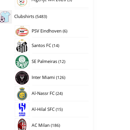
producten
5483
Clubshirts
5483
producten
PSV Eindhoven
6
6
producten
14
Santos FC
14
producten
12
SE Palmeiras
12
producten
126
Inter Miami
126
producten
24
Al-Nassr FC
24
producten
15
Al-Hilal SFC
15
producten
186
AC Milan
186