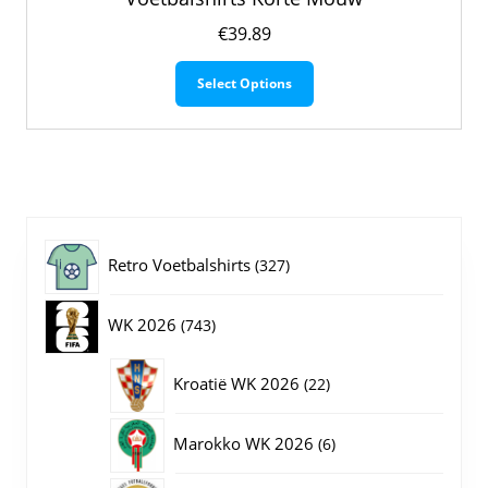
€
39.89
Dit
Select Options
product
heeft
meerdere
variaties.
Deze
optie
kan
gekozen
327
Retro Voetbalshirts
327
worden
op
producten
743
WK 2026
743
de
productpagina
producten
22
Kroatië WK 2026
22
producten
6
Marokko WK 2026
6
producten