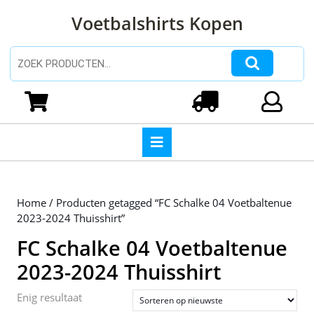
Ga
Voetbalshirts Kopen
naar
de
inhoud
Zoeken naar:
Ga
naar
Winkelwagen
Login
de
inhoud
Open
knop
Home
/ Producten getagged “FC Schalke 04 Voetbaltenue
2023-2024 Thuisshirt”
FC Schalke 04 Voetbaltenue
2023-2024 Thuisshirt
Enig resultaat