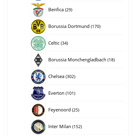
producten
29
Benfica
29
producten
170
Borussia Dortmund
170
producten
34
Celtic
34
producten
18
Borussia Monchengladbach
18
producten
302
Chelsea
302
producten
101
Everton
101
producten
25
Feyenoord
25
producten
152
Inter Milan
152