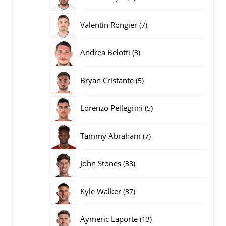
producten
7
Valentin Rongier
7
producten
3
Andrea Belotti
3
producten
5
Bryan Cristante
5
producten
5
Lorenzo Pellegrini
5
producten
7
Tammy Abraham
7
producten
38
John Stones
38
producten
37
Kyle Walker
37
producten
13
Aymeric Laporte
13