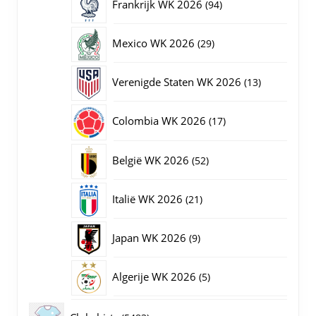
94
Frankrijk WK 2026
94
producten
29
Mexico WK 2026
29
producten
13
Verenigde Staten WK 2026
13
producten
17
Colombia WK 2026
17
producten
52
België WK 2026
52
producten
21
Italië WK 2026
21
producten
9
Japan WK 2026
9
producten
5
Algerije WK 2026
5
producten