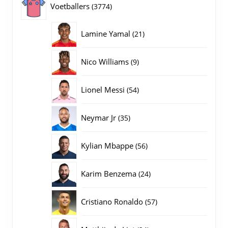
3774
Voetballers
3774
producten
21
Lamine Yamal
21
producten
9
Nico Williams
9
producten
54
Lionel Messi
54
producten
35
Neymar Jr
35
producten
56
Kylian Mbappe
56
producten
24
Karim Benzema
24
producten
57
Cristiano Ronaldo
57
producten