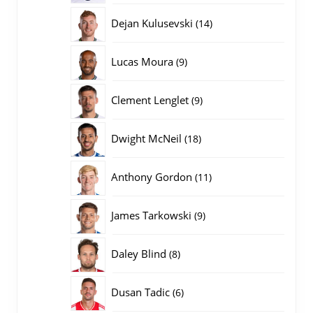
producten
14
Dejan Kulusevski
14
producten
9
Lucas Moura
9
producten
9
Clement Lenglet
9
producten
18
Dwight McNeil
18
producten
11
Anthony Gordon
11
producten
9
James Tarkowski
9
producten
8
Daley Blind
8
producten
6
Dusan Tadic
6