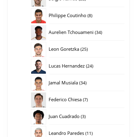
producten
8
Philippe Coutinho
8
producten
34
Aurelien Tchouameni
34
producten
25
Leon Goretzka
25
producten
24
Lucas Hernandez
24
producten
34
Jamal Musiala
34
producten
7
Federico Chiesa
7
producten
3
Juan Cuadrado
3
producten
11
Leandro Paredes
11