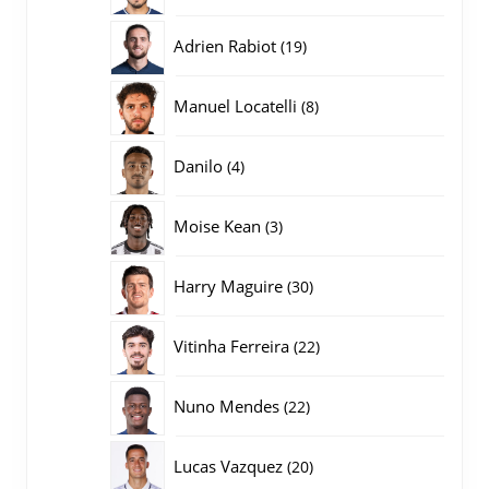
producten
19
Adrien Rabiot
19
producten
8
Manuel Locatelli
8
producten
4
Danilo
4
producten
3
Moise Kean
3
producten
30
Harry Maguire
30
producten
22
Vitinha Ferreira
22
producten
22
Nuno Mendes
22
producten
20
Lucas Vazquez
20