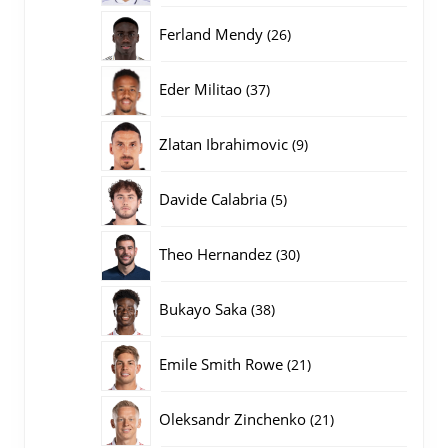
producten
26
Ferland Mendy
26
producten
37
Eder Militao
37
producten
9
Zlatan Ibrahimovic
9
producten
5
Davide Calabria
5
producten
30
Theo Hernandez
30
producten
38
Bukayo Saka
38
producten
21
Emile Smith Rowe
21
producten
21
Oleksandr Zinchenko
21