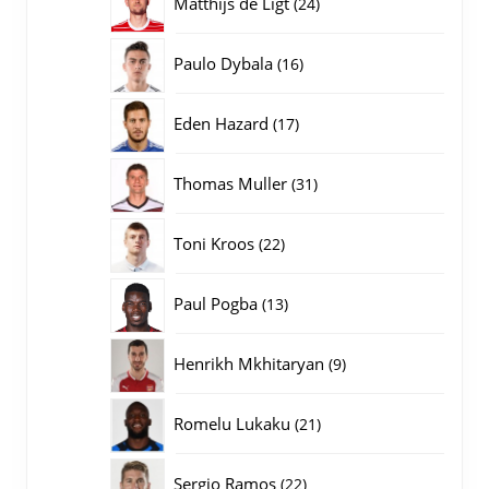
24
Matthijs de Ligt
24
producten
16
Paulo Dybala
16
producten
17
Eden Hazard
17
producten
31
Thomas Muller
31
producten
22
Toni Kroos
22
producten
13
Paul Pogba
13
producten
9
Henrikh Mkhitaryan
9
producten
21
Romelu Lukaku
21
producten
22
Sergio Ramos
22