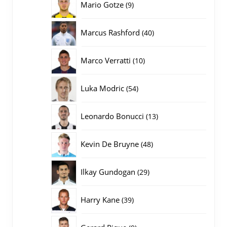
9
Mario Gotze
9
producten
40
Marcus Rashford
40
producten
10
Marco Verratti
10
producten
54
Luka Modric
54
producten
13
Leonardo Bonucci
13
producten
48
Kevin De Bruyne
48
producten
29
Ilkay Gundogan
29
producten
39
Harry Kane
39
producten
9