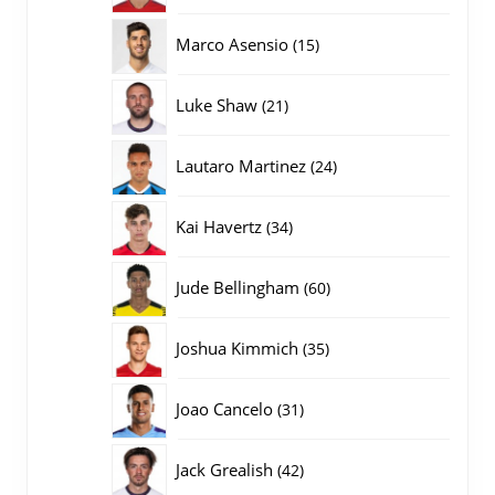
producten
15
Marco Asensio
15
producten
21
Luke Shaw
21
producten
24
Lautaro Martinez
24
producten
34
Kai Havertz
34
producten
60
Jude Bellingham
60
producten
35
Joshua Kimmich
35
producten
31
Joao Cancelo
31
producten
42
Jack Grealish
42