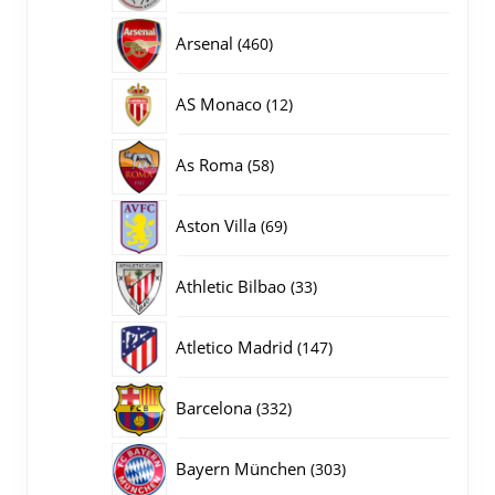
producten
460
Arsenal
460
producten
12
AS Monaco
12
producten
58
As Roma
58
producten
69
Aston Villa
69
producten
33
Athletic Bilbao
33
producten
147
Atletico Madrid
147
producten
332
Barcelona
332
producten
303
Bayern München
303