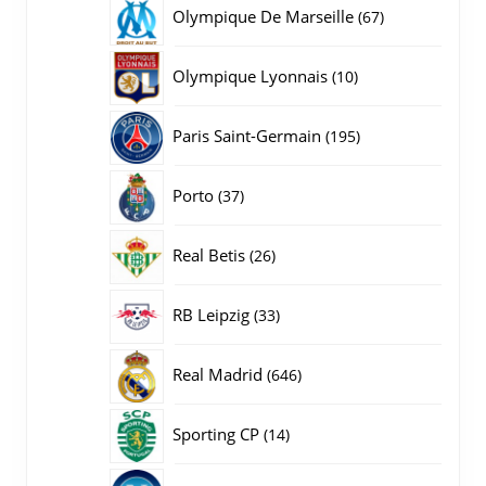
producten
67
Olympique De Marseille
67
producten
10
Olympique Lyonnais
10
producten
195
Paris Saint-Germain
195
producten
37
Porto
37
producten
26
Real Betis
26
producten
33
RB Leipzig
33
producten
646
Real Madrid
646
producten
14
Sporting CP
14
producten