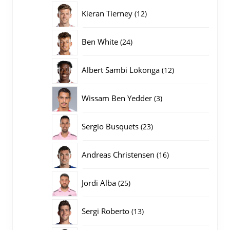
producten
12
Kieran Tierney
12
producten
24
Ben White
24
producten
12
Albert Sambi Lokonga
12
producten
3
Wissam Ben Yedder
3
producten
23
Sergio Busquets
23
producten
16
Andreas Christensen
16
producten
25
Jordi Alba
25
producten
13
Sergi Roberto
13