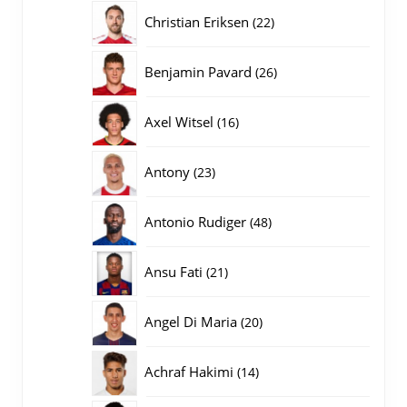
producten
22
Christian Eriksen
22
producten
26
Benjamin Pavard
26
producten
16
Axel Witsel
16
producten
23
Antony
23
producten
48
Antonio Rudiger
48
producten
21
Ansu Fati
21
producten
20
Angel Di Maria
20
producten
14
Achraf Hakimi
14