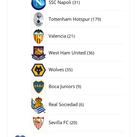
31
SSC Napoli
31
producten
179
Tottenham Hotspur
179
producten
21
Valencia
21
producten
36
West Ham United
36
producten
35
Wolves
35
producten
9
Boca Juniors
9
producten
6
Real Sociedad
6
producten
20
Sevilla FC
20
producten