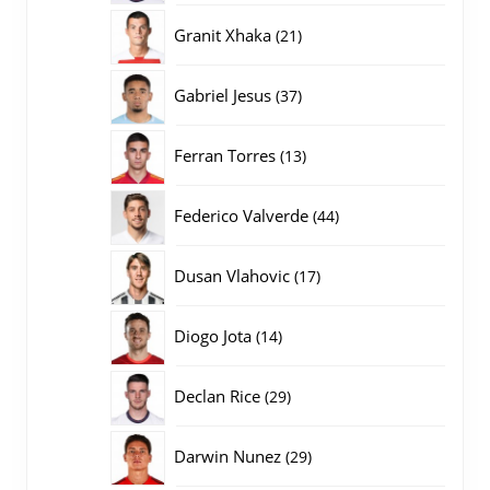
producten
21
Granit Xhaka
21
producten
37
Gabriel Jesus
37
producten
13
Ferran Torres
13
producten
44
Federico Valverde
44
producten
17
Dusan Vlahovic
17
producten
14
Diogo Jota
14
producten
29
Declan Rice
29
producten
29
Darwin Nunez
29