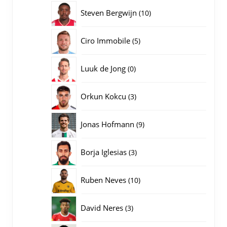
producten
10
Steven Bergwijn
10
producten
5
Ciro Immobile
5
producten
0
Luuk de Jong
0
producten
3
Orkun Kokcu
3
producten
9
Jonas Hofmann
9
producten
3
Borja Iglesias
3
producten
10
Ruben Neves
10
producten
3
David Neres
3