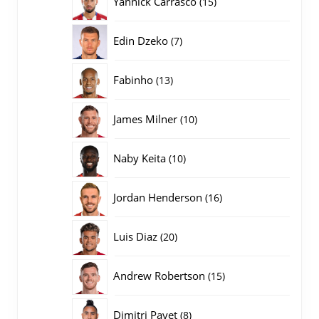
Yannick Carrasco
15
producten
7
Edin Dzeko
7
producten
13
Fabinho
13
producten
10
James Milner
10
producten
10
Naby Keita
10
producten
16
Jordan Henderson
16
producten
20
Luis Diaz
20
producten
15
Andrew Robertson
15
producten
8
Dimitri Payet
8