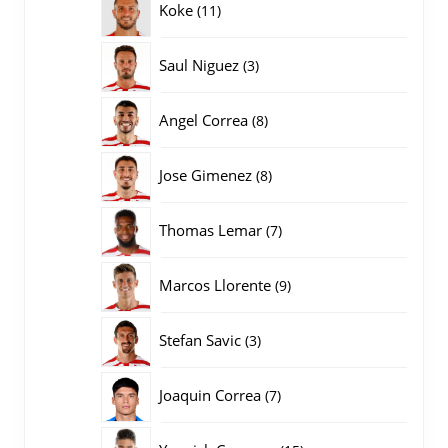
11
Koke
11
producten
3
Saul Niguez
3
producten
8
Angel Correa
8
producten
8
Jose Gimenez
8
producten
7
Thomas Lemar
7
producten
9
Marcos Llorente
9
producten
3
Stefan Savic
3
producten
7
Joaquin Correa
7
producten
15