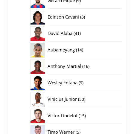
Gerard Pique
9
producten
3
Edinson Cavani
3
producten
41
David Alaba
41
producten
14
Aubameyang
14
producten
16
Anthony Martial
16
producten
9
Wesley Fofana
9
producten
50
Vinicius Junior
50
producten
15
Victor Lindelof
15
producten
5
Timo Werner
5