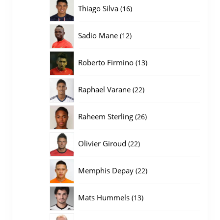
producten
16
Thiago Silva
16
producten
12
Sadio Mane
12
producten
13
Roberto Firmino
13
producten
22
Raphael Varane
22
producten
26
Raheem Sterling
26
producten
22
Olivier Giroud
22
producten
22
Memphis Depay
22
producten
13
Mats Hummels
13
producten