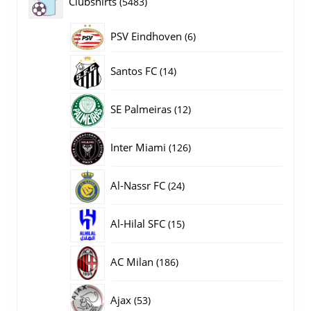
5483
Clubshirts
5483
producten
PSV Eindhoven
6
6
producten
14
Santos FC
14
producten
12
SE Palmeiras
12
producten
126
Inter Miami
126
producten
24
Al-Nassr FC
24
producten
15
Al-Hilal SFC
15
producten
186
AC Milan
186
producten
53
Ajax
53