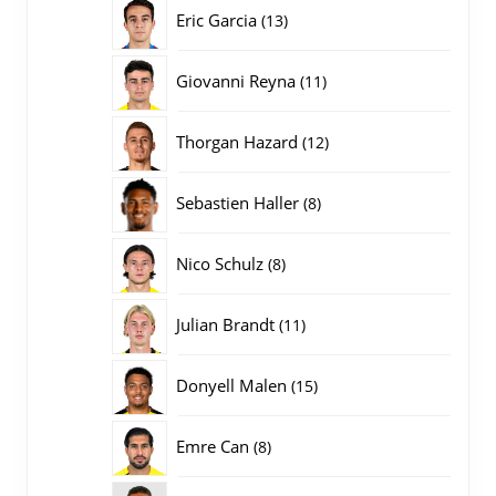
producten
13
Eric Garcia
13
producten
11
Giovanni Reyna
11
producten
12
Thorgan Hazard
12
producten
8
Sebastien Haller
8
producten
8
Nico Schulz
8
producten
11
Julian Brandt
11
producten
15
Donyell Malen
15
producten
8
Emre Can
8
producten