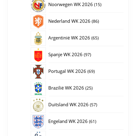
15
Noorwegen WK 2026
15
producten
86
Nederland WK 2026
86
producten
65
Argentinië WK 2026
65
producten
97
Spanje WK 2026
97
producten
69
Portugal WK 2026
69
producten
25
Brazilië WK 2026
25
producten
57
Duitsland WK 2026
57
producten
61
Engeland WK 2026
61
producten