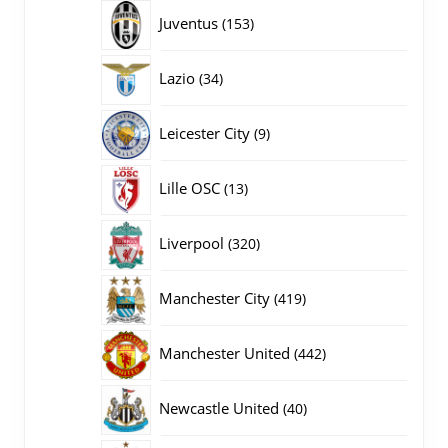
producten
153
Juventus
153
producten
34
Lazio
34
producten
9
Leicester City
9
producten
13
Lille OSC
13
producten
320
Liverpool
320
producten
419
Manchester City
419
producten
442
Manchester United
442
producten
40
Newcastle United
40