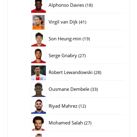
producten
18
Alphonso Davies
18
producten
41
Virgil van Dijk
41
producten
19
Son Heung-min
19
producten
27
Serge Gnabry
27
producten
28
Robert Lewandowski
28
producten
33
Ousmane Dembele
33
producten
12
Riyad Mahrez
12
producten
27
Mohamed Salah
27
producten