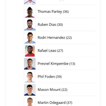
producten
36
Thomas Partey
36
producten
30
Ruben Dias
30
producten
22
Rodri Hernandez
22
producten
27
Rafael Leao
27
producten
13
Presnel Kimpembe
13
producten
39
Phil Foden
39
producten
22
Mason Mount
22
producten
37
Martin Odegaard
37