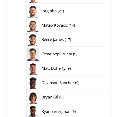
producten
21
Jorginho
21
producten
14
Mateo Kovacic
14
producten
17
Reece James
17
producten
9
Cesar Azpilicueta
9
producten
9
Matt Doherty
9
producten
9
Davinson Sanchez
9
producten
9
Bryan Gil
9
producten
9
Ryan Sessegnon
9