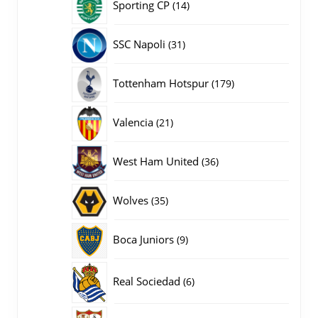
14
Sporting CP
14
producten
31
SSC Napoli
31
producten
179
Tottenham Hotspur
179
producten
21
Valencia
21
producten
36
West Ham United
36
producten
35
Wolves
35
producten
9
Boca Juniors
9
producten
6
Real Sociedad
6
producten