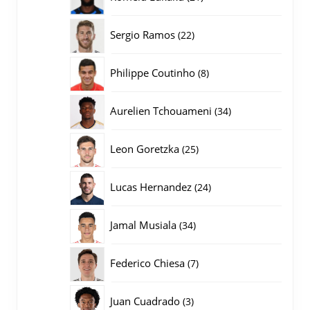
producten
22
Sergio Ramos
22
producten
8
Philippe Coutinho
8
producten
34
Aurelien Tchouameni
34
producten
25
Leon Goretzka
25
producten
24
Lucas Hernandez
24
producten
34
Jamal Musiala
34
producten
7
Federico Chiesa
7
producten
3
Juan Cuadrado
3