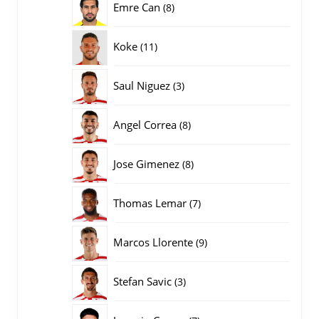
8
Emre Can
8
producten
11
Koke
11
producten
3
Saul Niguez
3
producten
8
Angel Correa
8
producten
8
Jose Gimenez
8
producten
7
Thomas Lemar
7
producten
9
Marcos Llorente
9
producten
3
Stefan Savic
3
producten
7