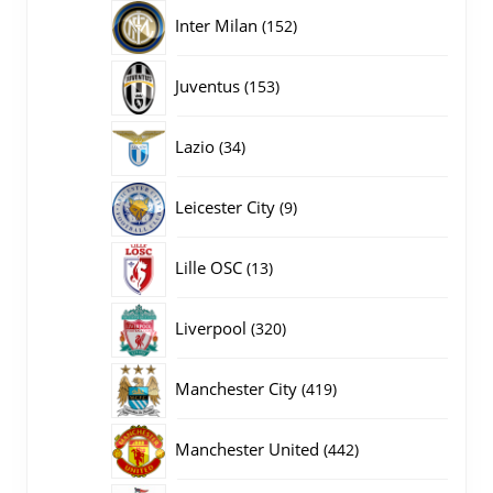
producten
152
Inter Milan
152
producten
153
Juventus
153
producten
34
Lazio
34
producten
9
Leicester City
9
producten
13
Lille OSC
13
producten
320
Liverpool
320
producten
419
Manchester City
419
producten
442
Manchester United
442