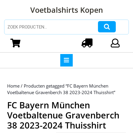
Ga
Voetbalshirts Kopen
naar
de
inhoud
Zoeken naar:
Ga
naar
Winkelwagen
Login
de
inhoud
Open
knop
Home
/ Producten getagged “FC Bayern München
Voetbaltenue Gravenberch 38 2023-2024 Thuisshirt”
FC Bayern München
Voetbaltenue Gravenberch
38 2023-2024 Thuisshirt