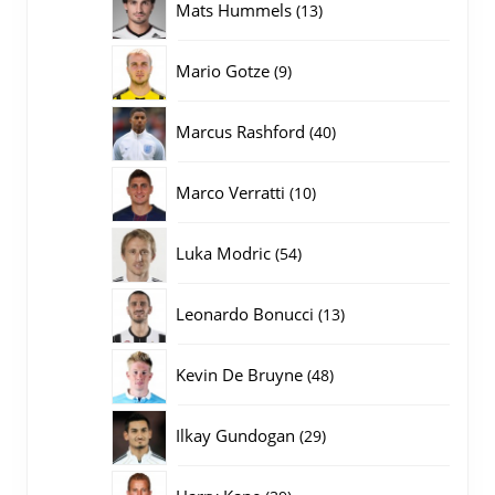
13
Mats Hummels
13
producten
9
Mario Gotze
9
producten
40
Marcus Rashford
40
producten
10
Marco Verratti
10
producten
54
Luka Modric
54
producten
13
Leonardo Bonucci
13
producten
48
Kevin De Bruyne
48
producten
29
Ilkay Gundogan
29
producten
39