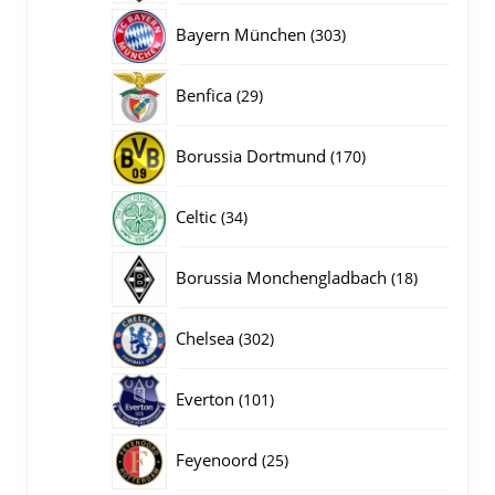
producten
303
Bayern München
303
producten
29
Benfica
29
producten
170
Borussia Dortmund
170
producten
34
Celtic
34
producten
18
Borussia Monchengladbach
18
producten
302
Chelsea
302
producten
101
Everton
101
producten
25
Feyenoord
25