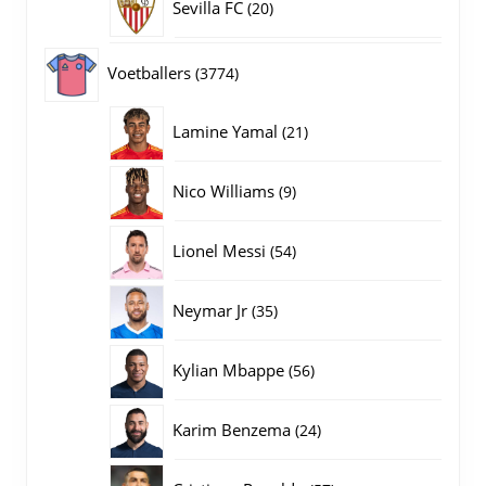
20
Sevilla FC
20
producten
3774
Voetballers
3774
producten
21
Lamine Yamal
21
producten
9
Nico Williams
9
producten
54
Lionel Messi
54
producten
35
Neymar Jr
35
producten
56
Kylian Mbappe
56
producten
24
Karim Benzema
24
producten