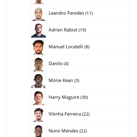
producten
11
Leandro Paredes
11
producten
19
Adrien Rabiot
19
producten
8
Manuel Locatelli
8
producten
4
Danilo
4
producten
3
Moise Kean
3
producten
30
Harry Maguire
30
producten
22
Vitinha Ferreira
22
producten
22
Nuno Mendes
22