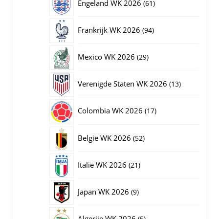
61
Engeland WK 2026
61
producten
94
Frankrijk WK 2026
94
producten
29
Mexico WK 2026
29
producten
13
Verenigde Staten WK 2026
13
producten
17
Colombia WK 2026
17
producten
52
België WK 2026
52
producten
21
Italië WK 2026
21
producten
9
Japan WK 2026
9
producten
5
Algerije WK 2026
5