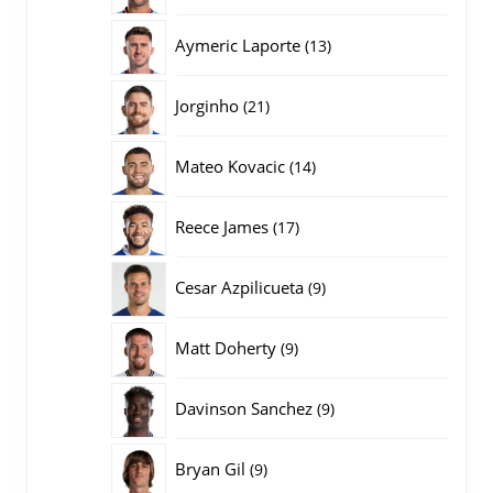
producten
13
Aymeric Laporte
13
producten
21
Jorginho
21
producten
14
Mateo Kovacic
14
producten
17
Reece James
17
producten
9
Cesar Azpilicueta
9
producten
9
Matt Doherty
9
producten
9
Davinson Sanchez
9
producten
9
Bryan Gil
9