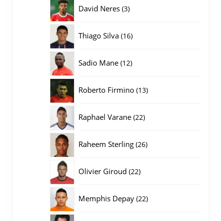
producten
3
David Neres
3
producten
16
Thiago Silva
16
producten
12
Sadio Mane
12
producten
13
Roberto Firmino
13
producten
22
Raphael Varane
22
producten
26
Raheem Sterling
26
producten
22
Olivier Giroud
22
producten
22
Memphis Depay
22
producten