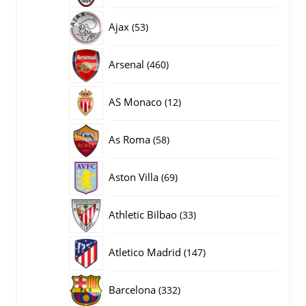
producten
53
Ajax
53
producten
460
Arsenal
460
producten
12
AS Monaco
12
producten
58
As Roma
58
producten
69
Aston Villa
69
producten
33
Athletic Bilbao
33
producten
147
Atletico Madrid
147
producten
332
Barcelona
332