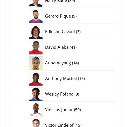
Harry Kane
39
producten
9
Gerard Pique
9
producten
3
Edinson Cavani
3
producten
41
David Alaba
41
producten
14
Aubameyang
14
producten
16
Anthony Martial
16
producten
9
Wesley Fofana
9
producten
50
Vinicius Junior
50
producten
15
Victor Lindelof
15