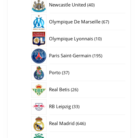
producten
40
Newcastle United
40
producten
67
Olympique De Marseille
67
producten
10
Olympique Lyonnais
10
producten
195
Paris Saint-Germain
195
producten
37
Porto
37
producten
26
Real Betis
26
producten
33
RB Leipzig
33
producten
646
Real Madrid
646
producten