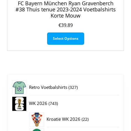
FC Bayern München Ryan Gravenberch
#38 Thuis tenue 2023-2024 Voetbalshirts
Korte Mouw
€
39.89
Dit
Select Options
product
heeft
meerdere
variaties.
Deze
optie
kan
gekozen
327
Retro Voetbalshirts
327
worden
op
producten
743
WK 2026
743
de
productpagina
producten
22
Kroatië WK 2026
22
producten