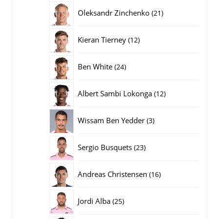
producten
21
Oleksandr Zinchenko
21
producten
12
Kieran Tierney
12
producten
24
Ben White
24
producten
12
Albert Sambi Lokonga
12
producten
3
Wissam Ben Yedder
3
producten
23
Sergio Busquets
23
producten
16
Andreas Christensen
16
producten
25
Jordi Alba
25