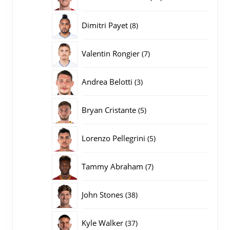
producten
8
Dimitri Payet
8
producten
7
Valentin Rongier
7
producten
3
Andrea Belotti
3
producten
5
Bryan Cristante
5
producten
5
Lorenzo Pellegrini
5
producten
7
Tammy Abraham
7
producten
38
John Stones
38
producten
37
Kyle Walker
37