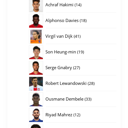
producten
14
Achraf Hakimi
14
producten
18
Alphonso Davies
18
producten
41
Virgil van Dijk
41
producten
19
Son Heung-min
19
producten
27
Serge Gnabry
27
producten
28
Robert Lewandowski
28
producten
33
Ousmane Dembele
33
producten
12
Riyad Mahrez
12
producten