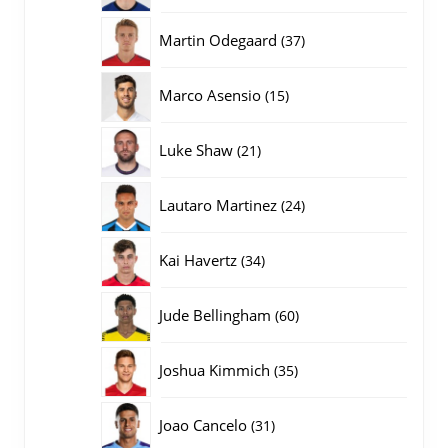
producten
37
Martin Odegaard
37
producten
15
Marco Asensio
15
producten
21
Luke Shaw
21
producten
24
Lautaro Martinez
24
producten
34
Kai Havertz
34
producten
60
Jude Bellingham
60
producten
35
Joshua Kimmich
35
producten
31
Joao Cancelo
31