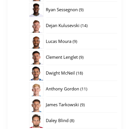
producten
9
Ryan Sessegnon
9
producten
14
Dejan Kulusevski
14
producten
9
Lucas Moura
9
producten
9
Clement Lenglet
9
producten
18
Dwight McNeil
18
producten
11
Anthony Gordon
11
producten
9
James Tarkowski
9
producten
8
Daley Blind
8