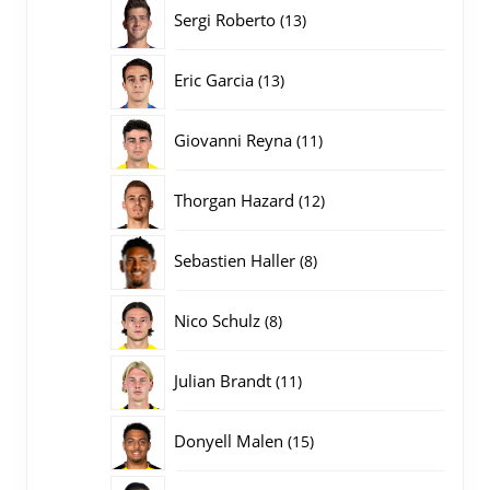
producten
13
Sergi Roberto
13
producten
13
Eric Garcia
13
producten
11
Giovanni Reyna
11
producten
12
Thorgan Hazard
12
producten
8
Sebastien Haller
8
producten
8
Nico Schulz
8
producten
11
Julian Brandt
11
producten
15
Donyell Malen
15
producten