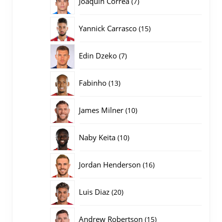
Joaquin Correa
7
producten
15
Yannick Carrasco
15
producten
7
Edin Dzeko
7
producten
13
Fabinho
13
producten
10
James Milner
10
producten
10
Naby Keita
10
producten
16
Jordan Henderson
16
producten
20
Luis Diaz
20
producten
15
Andrew Robertson
15