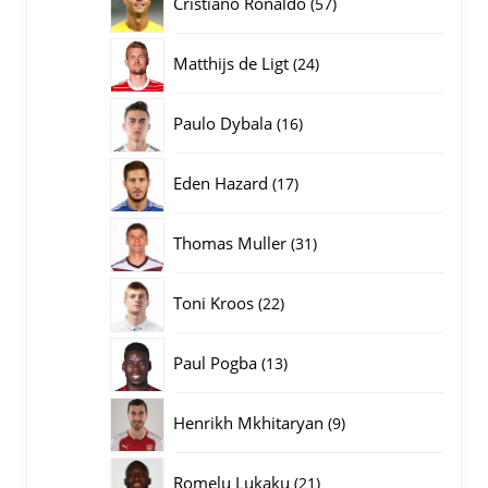
57
Cristiano Ronaldo
57
producten
24
Matthijs de Ligt
24
producten
16
Paulo Dybala
16
producten
17
Eden Hazard
17
producten
31
Thomas Muller
31
producten
22
Toni Kroos
22
producten
13
Paul Pogba
13
producten
9
Henrikh Mkhitaryan
9
producten
21
Romelu Lukaku
21