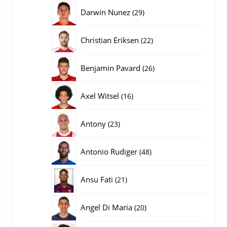
producten
29
Darwin Nunez
29
producten
22
Christian Eriksen
22
producten
26
Benjamin Pavard
26
producten
16
Axel Witsel
16
producten
23
Antony
23
producten
48
Antonio Rudiger
48
producten
21
Ansu Fati
21
producten
20
Angel Di Maria
20