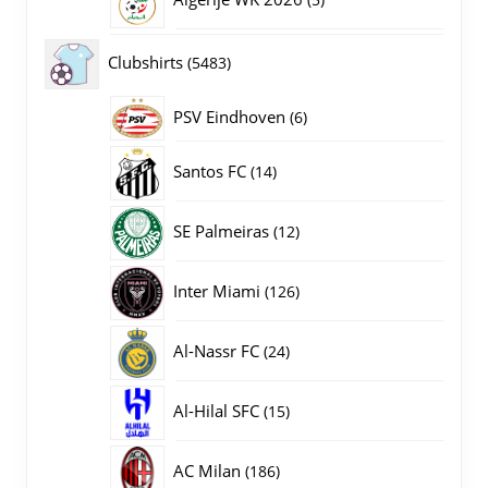
producten
5483
Clubshirts
5483
producten
PSV Eindhoven
6
6
producten
14
Santos FC
14
producten
12
SE Palmeiras
12
producten
126
Inter Miami
126
producten
24
Al-Nassr FC
24
producten
15
Al-Hilal SFC
15
producten
186
AC Milan
186