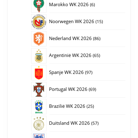
6
Marokko WK 2026
6
producten
15
Noorwegen WK 2026
15
producten
86
Nederland WK 2026
86
producten
65
Argentinië WK 2026
65
producten
97
Spanje WK 2026
97
producten
69
Portugal WK 2026
69
producten
25
Brazilië WK 2026
25
producten
57
Duitsland WK 2026
57
producten