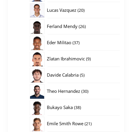
producten
20
Lucas Vazquez
20
producten
26
Ferland Mendy
26
producten
37
Eder Militao
37
producten
9
Zlatan Ibrahimovic
9
producten
5
Davide Calabria
5
producten
30
Theo Hernandez
30
producten
38
Bukayo Saka
38
producten
21
Emile Smith Rowe
21