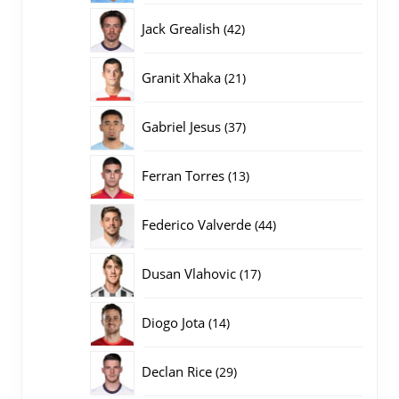
producten
42
Jack Grealish
42
producten
21
Granit Xhaka
21
producten
37
Gabriel Jesus
37
producten
13
Ferran Torres
13
producten
44
Federico Valverde
44
producten
17
Dusan Vlahovic
17
producten
14
Diogo Jota
14
producten
29
Declan Rice
29