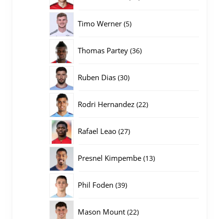
producten
5
Timo Werner
5
producten
36
Thomas Partey
36
producten
30
Ruben Dias
30
producten
22
Rodri Hernandez
22
producten
27
Rafael Leao
27
producten
13
Presnel Kimpembe
13
producten
39
Phil Foden
39
producten
22
Mason Mount
22