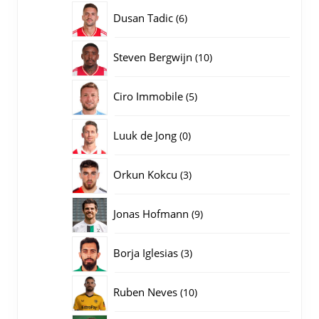
producten
6
Dusan Tadic
6
producten
10
Steven Bergwijn
10
producten
5
Ciro Immobile
5
producten
0
Luuk de Jong
0
producten
3
Orkun Kokcu
3
producten
9
Jonas Hofmann
9
producten
3
Borja Iglesias
3
producten
10
Ruben Neves
10