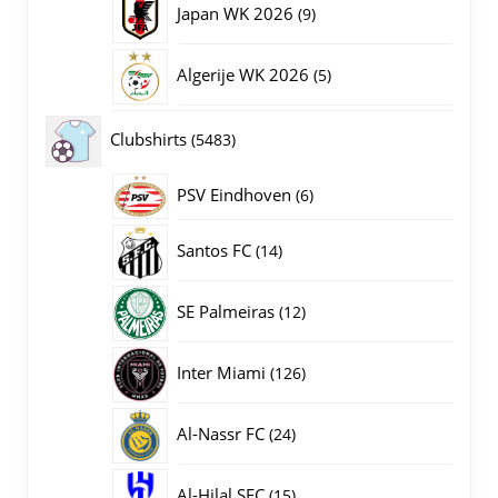
9
Japan WK 2026
9
producten
5
Algerije WK 2026
5
producten
5483
Clubshirts
5483
producten
PSV Eindhoven
6
6
producten
14
Santos FC
14
producten
12
SE Palmeiras
12
producten
126
Inter Miami
126
producten
24
Al-Nassr FC
24
producten
15
Al-Hilal SFC
15