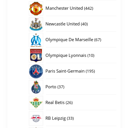
producten
442
Manchester United
442
producten
40
Newcastle United
40
producten
67
Olympique De Marseille
67
producten
10
Olympique Lyonnais
10
producten
195
Paris Saint-Germain
195
producten
37
Porto
37
producten
26
Real Betis
26
producten
33
RB Leipzig
33