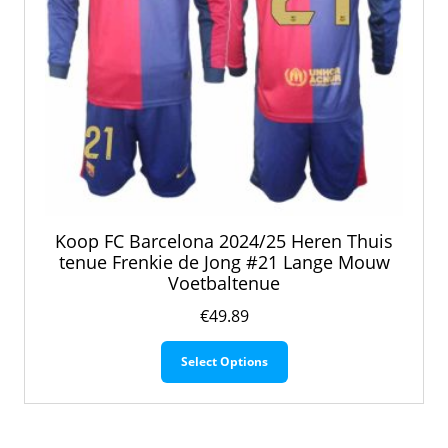
Koop FC Barcelona 2024/25 Heren Thuis
tenue Frenkie de Jong #21 Lange Mouw
Voetbaltenue
€
49.89
Dit
Select Options
product
heeft
meerdere
variaties.