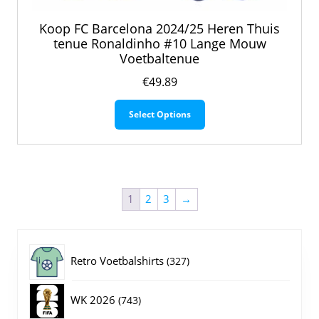
Koop FC Barcelona 2024/25 Heren Thuis
tenue Ronaldinho #10 Lange Mouw
Voetbaltenue
€
49.89
Dit
Select Options
product
heeft
meerdere
variaties.
Deze
optie
1
2
3
→
kan
gekozen
worden
327
op
Retro Voetbalshirts
327
de
producten
productpagina
743
WK 2026
743