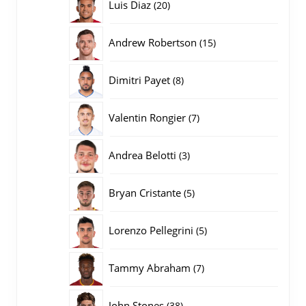
20
Luis Diaz
20
producten
15
Andrew Robertson
15
producten
8
Dimitri Payet
8
producten
7
Valentin Rongier
7
producten
3
Andrea Belotti
3
producten
5
Bryan Cristante
5
producten
5
Lorenzo Pellegrini
5
producten
7
Tammy Abraham
7
producten
38
John Stones
38