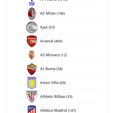
producten
186
AC Milan
186
producten
53
Ajax
53
producten
460
Arsenal
460
producten
12
AS Monaco
12
producten
58
As Roma
58
producten
69
Aston Villa
69
producten
33
Athletic Bilbao
33
producten
147
Atletico Madrid
147