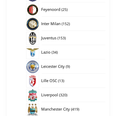
producten
25
Feyenoord
25
producten
152
Inter Milan
152
producten
153
Juventus
153
producten
34
Lazio
34
producten
9
Leicester City
9
producten
13
Lille OSC
13
producten
320
Liverpool
320
producten
419
Manchester City
419