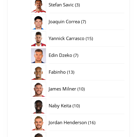
producten
3
Stefan Savic
3
producten
7
Joaquin Correa
7
producten
15
Yannick Carrasco
15
producten
7
Edin Dzeko
7
producten
13
Fabinho
13
producten
10
James Milner
10
producten
10
Naby Keita
10
producten
16
Jordan Henderson
16
producten