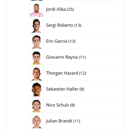
producten
25
Jordi Alba
25
producten
13
Sergi Roberto
13
producten
13
Eric Garcia
13
producten
11
Giovanni Reyna
11
producten
12
Thorgan Hazard
12
producten
8
Sebastien Haller
8
producten
8
Nico Schulz
8
producten
11
Julian Brandt
11