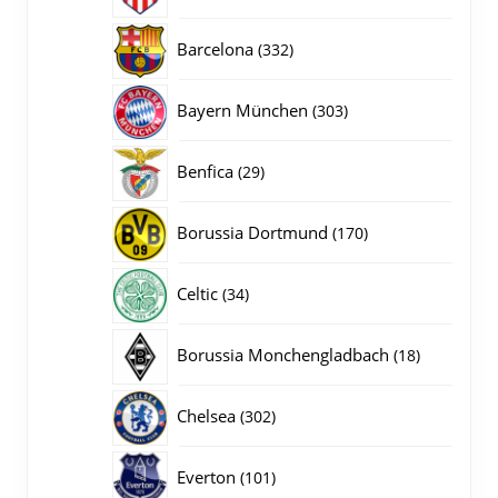
producten
332
Barcelona
332
producten
303
Bayern München
303
producten
29
Benfica
29
producten
170
Borussia Dortmund
170
producten
34
Celtic
34
producten
18
Borussia Monchengladbach
18
producten
302
Chelsea
302
producten
101
Everton
101