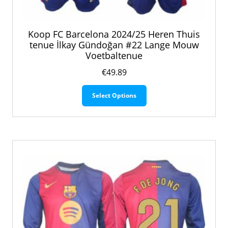
Koop FC Barcelona 2024/25 Heren Thuis
tenue İlkay Gündoğan #22 Lange Mouw
Voetbaltenue
€
49.89
Dit
Select Options
product
heeft
meerdere
variaties.
Deze
optie
kan
gekozen
worden
op
de
productpagina