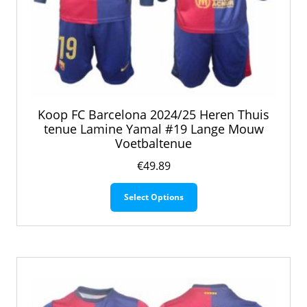
Koop FC Barcelona 2024/25 Heren Thuis
tenue Lamine Yamal #19 Lange Mouw
Voetbaltenue
€
49.89
Dit
Select Options
product
heeft
meerdere
variaties.
Deze
optie
kan
gekozen