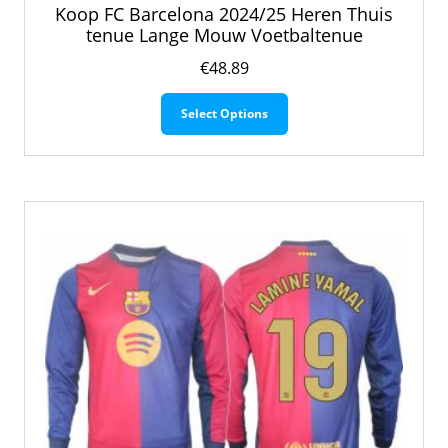
Koop FC Barcelona 2024/25 Heren Thuis
tenue Lange Mouw Voetbaltenue
€
48.89
Dit
Select Options
product
heeft
meerdere
variaties.
Deze
optie
kan
gekozen
worden
op
de
productpagina