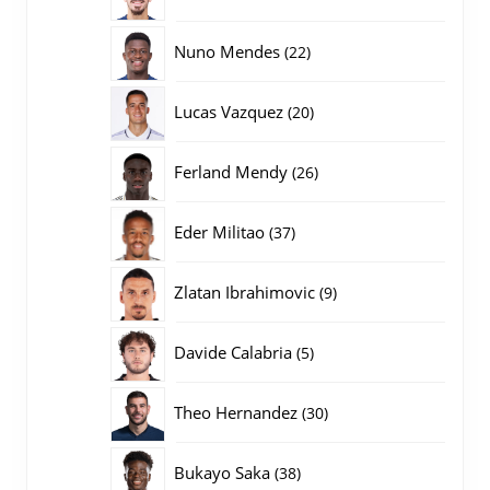
producten
22
Nuno Mendes
22
producten
20
Lucas Vazquez
20
producten
26
Ferland Mendy
26
producten
37
Eder Militao
37
producten
9
Zlatan Ibrahimovic
9
producten
5
Davide Calabria
5
producten
30
Theo Hernandez
30
producten
38
Bukayo Saka
38