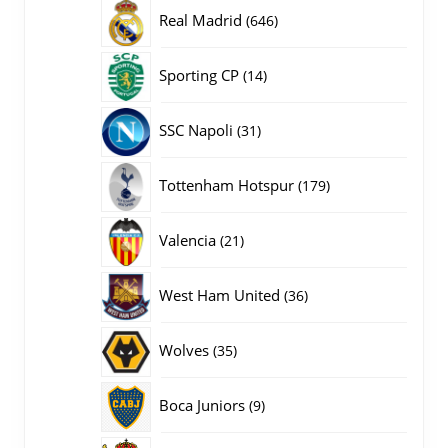
producten
646
Real Madrid
646
producten
14
Sporting CP
14
producten
31
SSC Napoli
31
producten
179
Tottenham Hotspur
179
producten
21
Valencia
21
producten
36
West Ham United
36
producten
35
Wolves
35
producten
9
Boca Juniors
9
producten