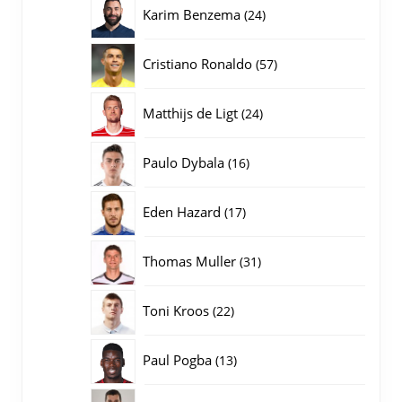
producten
24
Karim Benzema
24
producten
57
Cristiano Ronaldo
57
producten
24
Matthijs de Ligt
24
producten
16
Paulo Dybala
16
producten
17
Eden Hazard
17
producten
31
Thomas Muller
31
producten
22
Toni Kroos
22
producten
13
Paul Pogba
13
producten