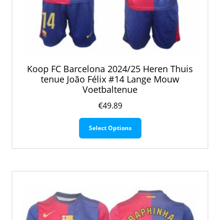
Koop FC Barcelona 2024/25 Heren Thuis
tenue João Félix #14 Lange Mouw
Voetbaltenue
€
49.89
Dit
Select Options
product
heeft
meerdere
variaties.
Deze
optie
kan
gekozen
worden