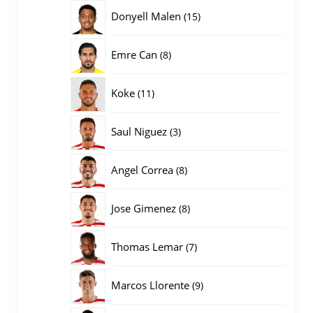
producten
15
Donyell Malen
15
producten
8
Emre Can
8
producten
11
Koke
11
producten
3
Saul Niguez
3
producten
8
Angel Correa
8
producten
8
Jose Gimenez
8
producten
7
Thomas Lemar
7
producten
9
Marcos Llorente
9