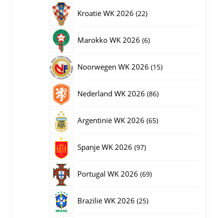
producten
22
Kroatië WK 2026
22
producten
6
Marokko WK 2026
6
producten
15
Noorwegen WK 2026
15
producten
86
Nederland WK 2026
86
producten
65
Argentinië WK 2026
65
producten
97
Spanje WK 2026
97
producten
69
Portugal WK 2026
69
producten
25
Brazilië WK 2026
25