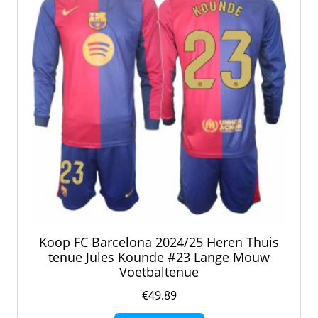
worden
op
de
productpagina
Koop FC Barcelona 2024/25 Heren Thuis
tenue Jules Kounde #23 Lange Mouw
Voetbaltenue
€
49.89
Dit