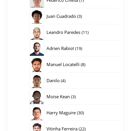
7
producten
3
Juan Cuadrado
3
producten
11
Leandro Paredes
11
producten
19
Adrien Rabiot
19
producten
8
Manuel Locatelli
8
producten
4
Danilo
4
producten
3
Moise Kean
3
producten
30
Harry Maguire
30
producten
22
Vitinha Ferreira
22