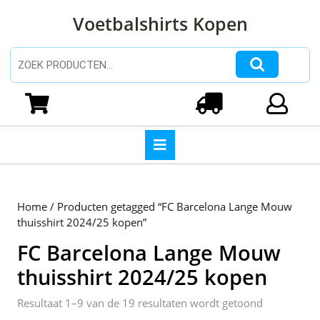
Ga
Voetbalshirts Kopen
naar
de
inhoud
Zoeken naar:
Ga
naar
Winkelwagen
Login
de
inhoud
Open
knop
Home
/ Producten getagged “FC Barcelona Lange Mouw
thuisshirt 2024/25 kopen”
FC Barcelona Lange Mouw
thuisshirt 2024/25 kopen
Gesorteerd
Resultaat 1–9 van de 19 resultaten wordt getoond
op