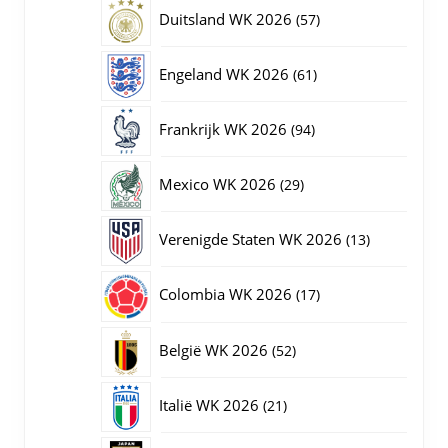
producten
57
Duitsland WK 2026
57
producten
61
Engeland WK 2026
61
producten
94
Frankrijk WK 2026
94
producten
29
Mexico WK 2026
29
producten
13
Verenigde Staten WK 2026
13
producten
17
Colombia WK 2026
17
producten
52
België WK 2026
52
producten
21
Italië WK 2026
21
producten