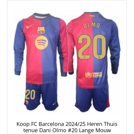
Deze
optie
kan
gekozen
worden
op
de
productpagina
Koop FC Barcelona 2024/25 Heren Thuis
tenue Dani Olmo #20 Lange Mouw