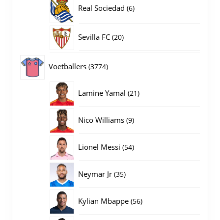
6
Real Sociedad
6
producten
20
Sevilla FC
20
producten
3774
Voetballers
3774
producten
21
Lamine Yamal
21
producten
9
Nico Williams
9
producten
54
Lionel Messi
54
producten
35
Neymar Jr
35
producten
56
Kylian Mbappe
56