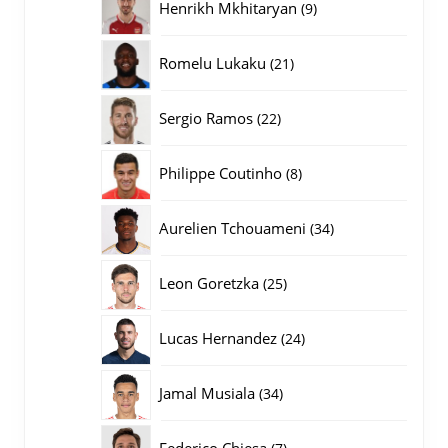
9
Henrikh Mkhitaryan
9
producten
21
Romelu Lukaku
21
producten
22
Sergio Ramos
22
producten
8
Philippe Coutinho
8
producten
34
Aurelien Tchouameni
34
producten
25
Leon Goretzka
25
producten
24
Lucas Hernandez
24
producten
34
Jamal Musiala
34
producten
7
Federico Chiesa