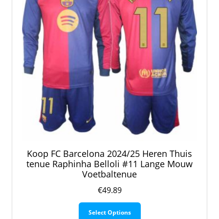
op
de
productpagina
Koop FC Barcelona 2024/25 Heren Thuis
tenue Raphinha Belloli #11 Lange Mouw
Voetbaltenue
€
49.89
Dit
Select Options
product