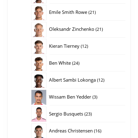
producten
21
Emile Smith Rowe
21
producten
21
Oleksandr Zinchenko
21
producten
12
Kieran Tierney
12
producten
24
Ben White
24
producten
12
Albert Sambi Lokonga
12
producten
3
Wissam Ben Yedder
3
producten
23
Sergio Busquets
23
producten
16
Andreas Christensen
16