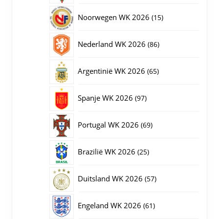
producten
15
Noorwegen WK 2026
15
producten
86
Nederland WK 2026
86
producten
65
Argentinië WK 2026
65
producten
97
Spanje WK 2026
97
producten
69
Portugal WK 2026
69
producten
25
Brazilië WK 2026
25
producten
57
Duitsland WK 2026
57
producten
61
Engeland WK 2026
61