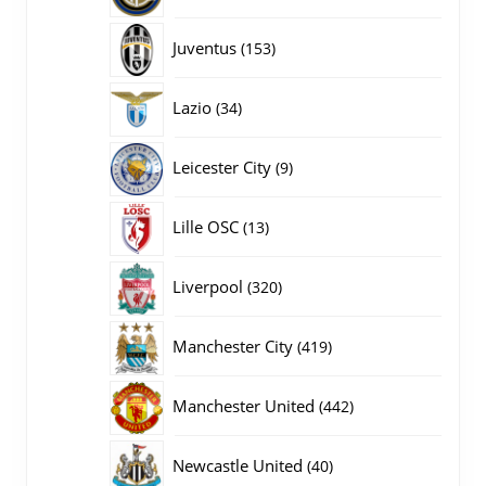
producten
153
Juventus
153
producten
34
Lazio
34
producten
9
Leicester City
9
producten
13
Lille OSC
13
producten
320
Liverpool
320
producten
419
Manchester City
419
producten
442
Manchester United
442
producten
40
Newcastle United
40