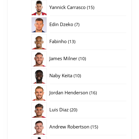
producten
15
Yannick Carrasco
15
producten
7
Edin Dzeko
7
producten
13
Fabinho
13
producten
10
James Milner
10
producten
10
Naby Keita
10
producten
16
Jordan Henderson
16
producten
20
Luis Diaz
20
producten
15
Andrew Robertson
15