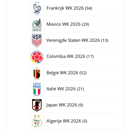
producten
94
Frankrijk WK 2026
94
producten
29
Mexico WK 2026
29
producten
13
Verenigde Staten WK 2026
13
producten
17
Colombia WK 2026
17
producten
52
België WK 2026
52
producten
21
Italië WK 2026
21
producten
9
Japan WK 2026
9
producten
5
Algerije WK 2026
5