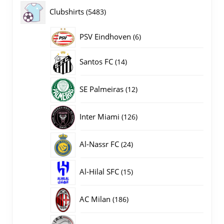
producten
5483
Clubshirts
5483
producten
PSV Eindhoven
6
6
producten
14
Santos FC
14
producten
12
SE Palmeiras
12
producten
126
Inter Miami
126
producten
24
Al-Nassr FC
24
producten
15
Al-Hilal SFC
15
producten
186
AC Milan
186
producten