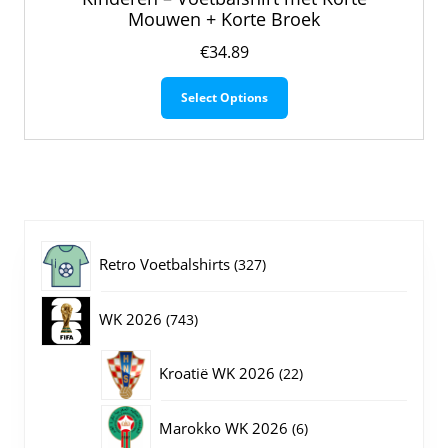
Mouwen + Korte Broek
€
34.89
Dit
Select Options
product
heeft
meerdere
variaties.
Deze
optie
kan
gekozen
327
Retro Voetbalshirts
327
worden
op
producten
743
WK 2026
743
de
productpagina
producten
22
Kroatië WK 2026
22
producten
6
Marokko WK 2026
6