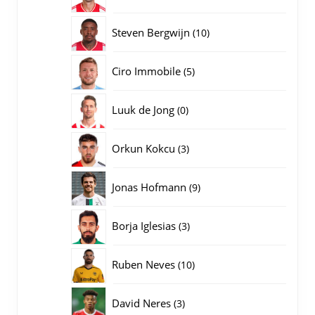
producten
10
Steven Bergwijn
10
producten
5
Ciro Immobile
5
producten
0
Luuk de Jong
0
producten
3
Orkun Kokcu
3
producten
9
Jonas Hofmann
9
producten
3
Borja Iglesias
3
producten
10
Ruben Neves
10
producten
3
David Neres
3