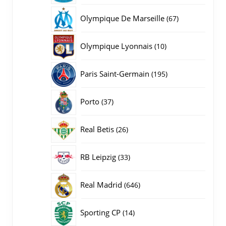
producten
67
Olympique De Marseille
67
producten
10
Olympique Lyonnais
10
producten
195
Paris Saint-Germain
195
producten
37
Porto
37
producten
26
Real Betis
26
producten
33
RB Leipzig
33
producten
646
Real Madrid
646
producten
14
Sporting CP
14