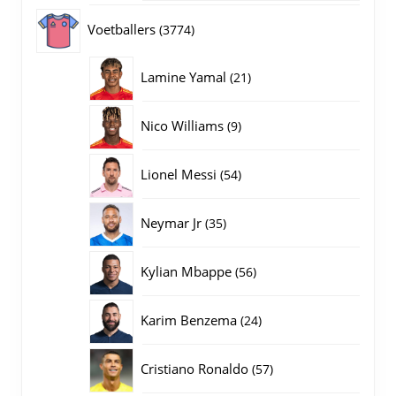
producten
3774
Voetballers
3774
producten
21
Lamine Yamal
21
producten
9
Nico Williams
9
producten
54
Lionel Messi
54
producten
35
Neymar Jr
35
producten
56
Kylian Mbappe
56
producten
24
Karim Benzema
24
producten
57
Cristiano Ronaldo
57