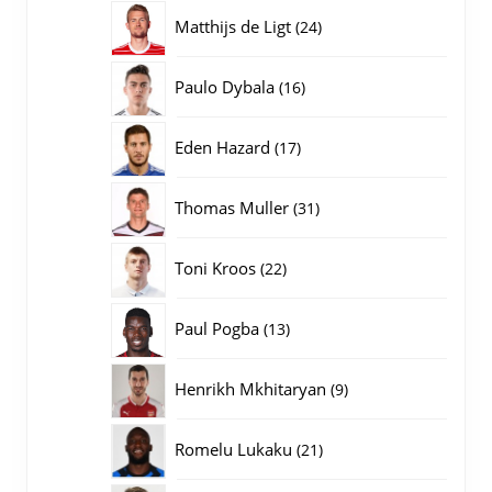
producten
24
Matthijs de Ligt
24
producten
16
Paulo Dybala
16
producten
17
Eden Hazard
17
producten
31
Thomas Muller
31
producten
22
Toni Kroos
22
producten
13
Paul Pogba
13
producten
9
Henrikh Mkhitaryan
9
producten
21
Romelu Lukaku
21