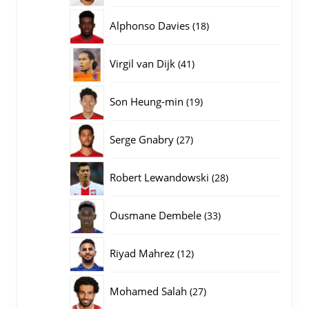
producten
18
Alphonso Davies
18
producten
41
Virgil van Dijk
41
producten
19
Son Heung-min
19
producten
27
Serge Gnabry
27
producten
28
Robert Lewandowski
28
producten
33
Ousmane Dembele
33
producten
12
Riyad Mahrez
12
producten
27
Mohamed Salah
27