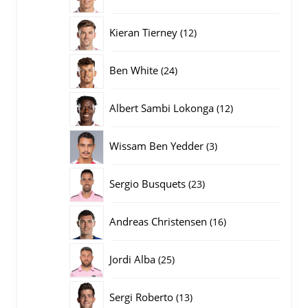
producten
12
Kieran Tierney
12
producten
24
Ben White
24
producten
12
Albert Sambi Lokonga
12
producten
3
Wissam Ben Yedder
3
producten
23
Sergio Busquets
23
producten
16
Andreas Christensen
16
producten
25
Jordi Alba
25
producten
13
Sergi Roberto
13