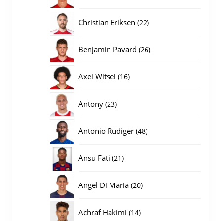
producten
22
Christian Eriksen
22
producten
26
Benjamin Pavard
26
producten
16
Axel Witsel
16
producten
23
Antony
23
producten
48
Antonio Rudiger
48
producten
21
Ansu Fati
21
producten
20
Angel Di Maria
20
producten
14
Achraf Hakimi
14