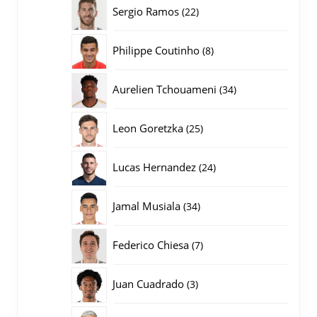
producten
22
Sergio Ramos
22
producten
8
Philippe Coutinho
8
producten
34
Aurelien Tchouameni
34
producten
25
Leon Goretzka
25
producten
24
Lucas Hernandez
24
producten
34
Jamal Musiala
34
producten
7
Federico Chiesa
7
producten
3
Juan Cuadrado
3
producten