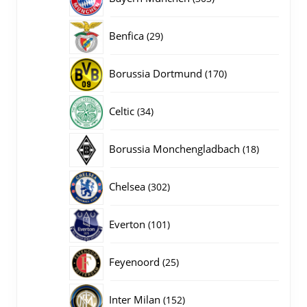
producten
29
Benfica
29
producten
170
Borussia Dortmund
170
producten
34
Celtic
34
producten
18
Borussia Monchengladbach
18
producten
302
Chelsea
302
producten
101
Everton
101
producten
25
Feyenoord
25
producten
152
Inter Milan
152