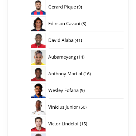
producten
9
Gerard Pique
9
producten
3
Edinson Cavani
3
producten
41
David Alaba
41
producten
14
Aubameyang
14
producten
16
Anthony Martial
16
producten
9
Wesley Fofana
9
producten
50
Vinicius Junior
50
producten
15
Victor Lindelof
15
producten