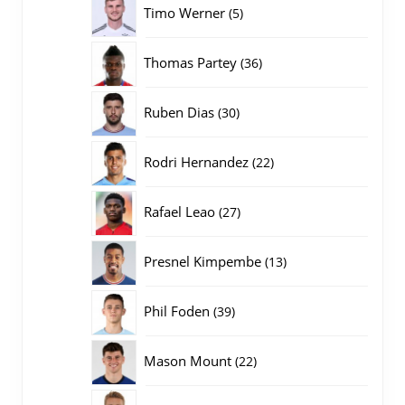
5
Timo Werner
5
producten
36
Thomas Partey
36
producten
30
Ruben Dias
30
producten
22
Rodri Hernandez
22
producten
27
Rafael Leao
27
producten
13
Presnel Kimpembe
13
producten
39
Phil Foden
39
producten
22
Mason Mount
22
producten