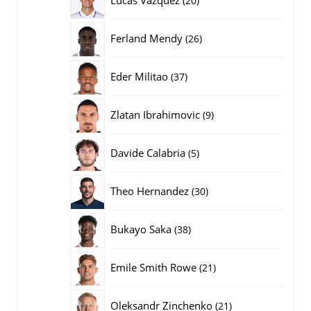
20
producten
26
Ferland Mendy
26
producten
37
Eder Militao
37
producten
9
Zlatan Ibrahimovic
9
producten
5
Davide Calabria
5
producten
30
Theo Hernandez
30
producten
38
Bukayo Saka
38
producten
21
Emile Smith Rowe
21
producten
21
Oleksandr Zinchenko
21