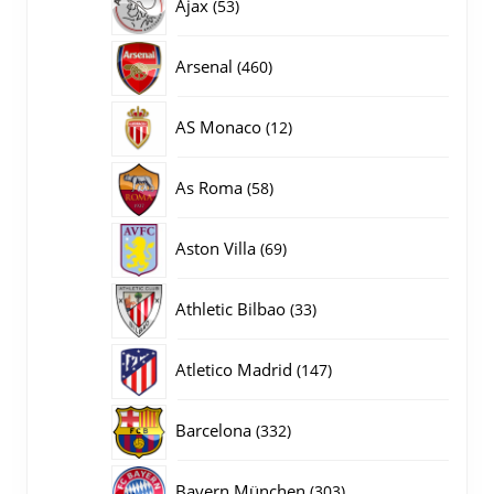
53
Ajax
53
producten
460
Arsenal
460
producten
12
AS Monaco
12
producten
58
As Roma
58
producten
69
Aston Villa
69
producten
33
Athletic Bilbao
33
producten
147
Atletico Madrid
147
producten
332
Barcelona
332
producten
303
Bayern München
303