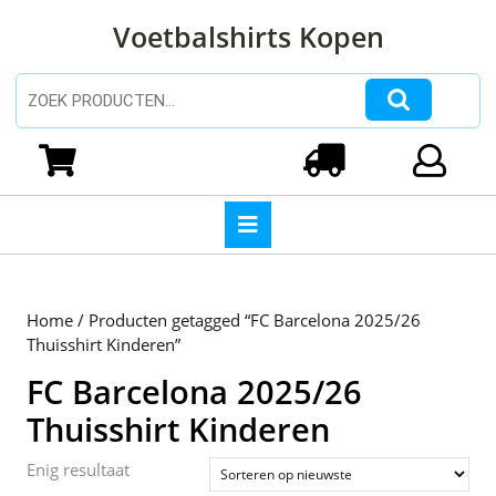
Ga
Voetbalshirts Kopen
naar
de
inhoud
Zoeken naar:
Ga
naar
Winkelwagen
Login
de
inhoud
Open
knop
Home
/ Producten getagged “FC Barcelona 2025/26
Thuisshirt Kinderen”
FC Barcelona 2025/26
Thuisshirt Kinderen
Enig resultaat