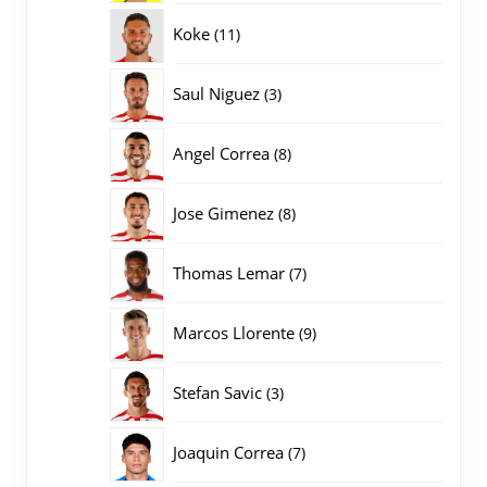
producten
11
Koke
11
producten
3
Saul Niguez
3
producten
8
Angel Correa
8
producten
8
Jose Gimenez
8
producten
7
Thomas Lemar
7
producten
9
Marcos Llorente
9
producten
3
Stefan Savic
3
producten
7
Joaquin Correa
7