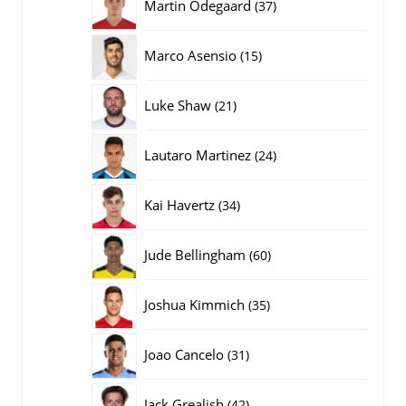
37
Martin Odegaard
37
producten
15
Marco Asensio
15
producten
21
Luke Shaw
21
producten
24
Lautaro Martinez
24
producten
34
Kai Havertz
34
producten
60
Jude Bellingham
60
producten
35
Joshua Kimmich
35
producten
31
Joao Cancelo
31
producten
42
Jack Grealish
42