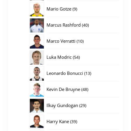
producten
9
Mario Gotze
9
producten
40
Marcus Rashford
40
producten
10
Marco Verratti
10
producten
54
Luka Modric
54
producten
13
Leonardo Bonucci
13
producten
48
Kevin De Bruyne
48
producten
29
Ilkay Gundogan
29
producten
39
Harry Kane
39