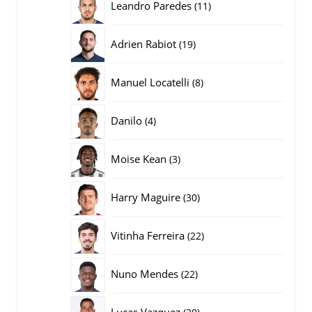
11
Leandro Paredes
11
producten
19
Adrien Rabiot
19
producten
8
Manuel Locatelli
8
producten
4
Danilo
4
producten
3
Moise Kean
3
producten
30
Harry Maguire
30
producten
22
Vitinha Ferreira
22
producten
22
Nuno Mendes
22
producten
20
Lucas Vazquez