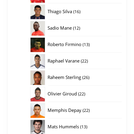
producten
16
Thiago Silva
16
producten
12
Sadio Mane
12
producten
13
Roberto Firmino
13
producten
22
Raphael Varane
22
producten
26
Raheem Sterling
26
producten
22
Olivier Giroud
22
producten
22
Memphis Depay
22
producten
13
Mats Hummels
13