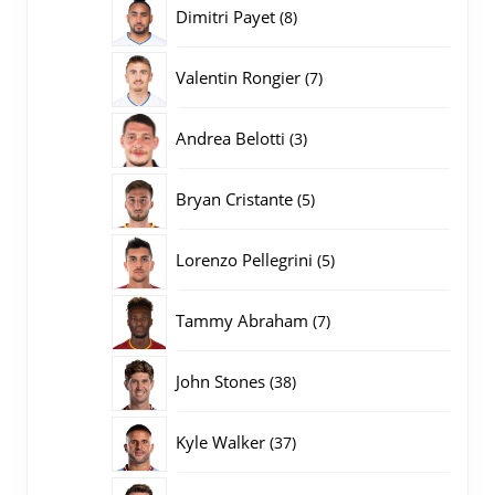
producten
8
Dimitri Payet
8
producten
7
Valentin Rongier
7
producten
3
Andrea Belotti
3
producten
5
Bryan Cristante
5
producten
5
Lorenzo Pellegrini
5
producten
7
Tammy Abraham
7
producten
38
John Stones
38
producten
37
Kyle Walker
37
producten