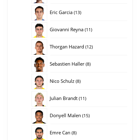
producten
13
Eric Garcia
13
producten
11
Giovanni Reyna
11
producten
12
Thorgan Hazard
12
producten
8
Sebastien Haller
8
producten
8
Nico Schulz
8
producten
11
Julian Brandt
11
producten
15
Donyell Malen
15
producten
8
Emre Can
8