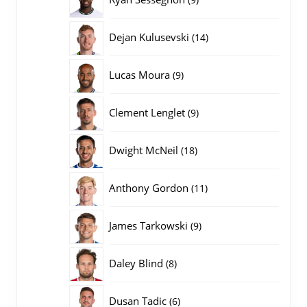
producten
14
Dejan Kulusevski
14
producten
9
Lucas Moura
9
producten
9
Clement Lenglet
9
producten
18
Dwight McNeil
18
producten
11
Anthony Gordon
11
producten
9
James Tarkowski
9
producten
8
Daley Blind
8
producten
6
Dusan Tadic
6