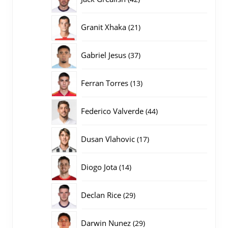
producten
21
Granit Xhaka
21
producten
37
Gabriel Jesus
37
producten
13
Ferran Torres
13
producten
44
Federico Valverde
44
producten
17
Dusan Vlahovic
17
producten
14
Diogo Jota
14
producten
29
Declan Rice
29
producten
29
Darwin Nunez
29