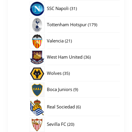
producten
31
SSC Napoli
31
producten
179
Tottenham Hotspur
179
producten
21
Valencia
21
producten
36
West Ham United
36
producten
35
Wolves
35
producten
9
Boca Juniors
9
producten
6
Real Sociedad
6
producten
20
Sevilla FC
20