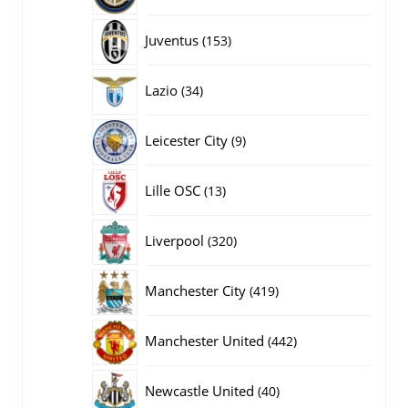
producten
153
Juventus
153
producten
34
Lazio
34
producten
9
Leicester City
9
producten
13
Lille OSC
13
producten
320
Liverpool
320
producten
419
Manchester City
419
producten
442
Manchester United
442
producten
40
Newcastle United
40