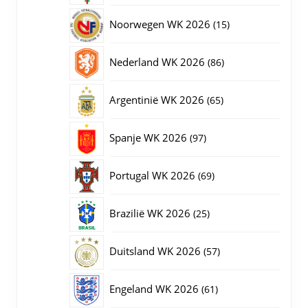
producten
15
Noorwegen WK 2026
15
producten
86
Nederland WK 2026
86
producten
65
Argentinië WK 2026
65
producten
97
Spanje WK 2026
97
producten
69
Portugal WK 2026
69
producten
25
Brazilië WK 2026
25
producten
57
Duitsland WK 2026
57
producten
61
Engeland WK 2026
61