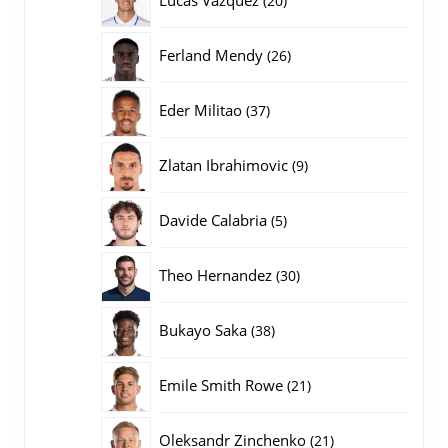
20
producten
26
Ferland Mendy
26
producten
37
Eder Militao
37
producten
9
Zlatan Ibrahimovic
9
producten
5
Davide Calabria
5
producten
30
Theo Hernandez
30
producten
38
Bukayo Saka
38
producten
21
Emile Smith Rowe
21
producten
21
Oleksandr Zinchenko
21