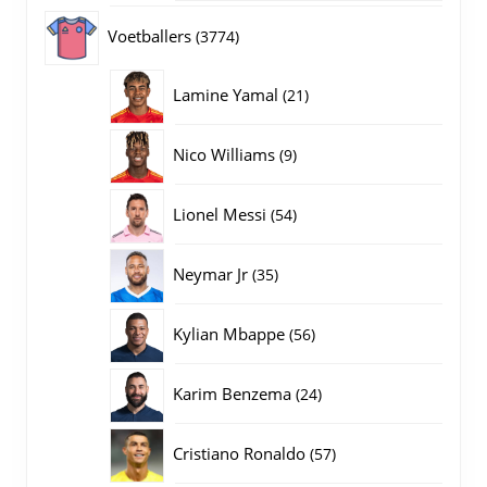
producten
3774
Voetballers
3774
producten
21
Lamine Yamal
21
producten
9
Nico Williams
9
producten
54
Lionel Messi
54
producten
35
Neymar Jr
35
producten
56
Kylian Mbappe
56
producten
24
Karim Benzema
24
producten
57
Cristiano Ronaldo
57