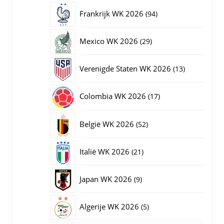
producten
94
Frankrijk WK 2026
94
producten
29
Mexico WK 2026
29
producten
13
Verenigde Staten WK 2026
13
producten
17
Colombia WK 2026
17
producten
52
België WK 2026
52
producten
21
Italië WK 2026
21
producten
9
Japan WK 2026
9
producten
5
Algerije WK 2026
5