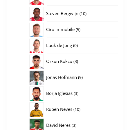
producten
10
Steven Bergwijn
10
producten
5
Ciro Immobile
5
producten
0
Luuk de Jong
0
producten
3
Orkun Kokcu
3
producten
9
Jonas Hofmann
9
producten
3
Borja Iglesias
3
producten
10
Ruben Neves
10
producten
3
David Neres
3