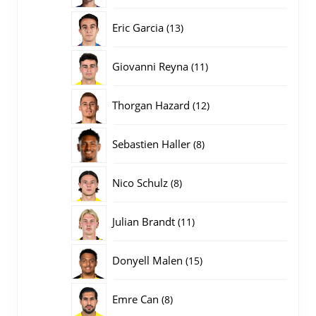
producten
13
Eric Garcia
13
producten
11
Giovanni Reyna
11
producten
12
Thorgan Hazard
12
producten
8
Sebastien Haller
8
producten
8
Nico Schulz
8
producten
11
Julian Brandt
11
producten
15
Donyell Malen
15
producten
8
Emre Can
8