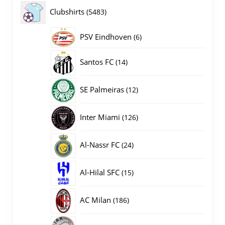
producten
5483
Clubshirts
5483
producten
PSV Eindhoven
6
6
producten
14
Santos FC
14
producten
12
SE Palmeiras
12
producten
126
Inter Miami
126
producten
24
Al-Nassr FC
24
producten
15
Al-Hilal SFC
15
producten
186
AC Milan
186
producten