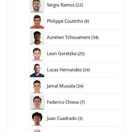
producten
22
Sergio Ramos
22
producten
8
Philippe Coutinho
8
producten
34
Aurelien Tchouameni
34
producten
25
Leon Goretzka
25
producten
24
Lucas Hernandez
24
producten
34
Jamal Musiala
34
producten
7
Federico Chiesa
7
producten
3
Juan Cuadrado
3
producten