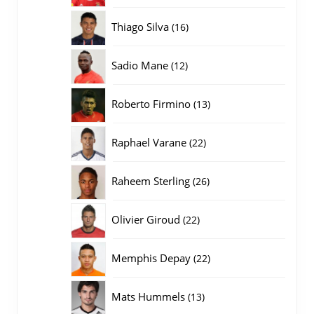
producten
16
Thiago Silva
16
producten
12
Sadio Mane
12
producten
13
Roberto Firmino
13
producten
22
Raphael Varane
22
producten
26
Raheem Sterling
26
producten
22
Olivier Giroud
22
producten
22
Memphis Depay
22
producten
13
Mats Hummels
13