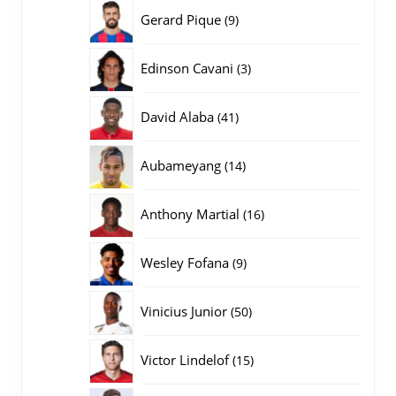
producten
9
Gerard Pique
9
producten
3
Edinson Cavani
3
producten
41
David Alaba
41
producten
14
Aubameyang
14
producten
16
Anthony Martial
16
producten
9
Wesley Fofana
9
producten
50
Vinicius Junior
50
producten
15
Victor Lindelof
15
producten