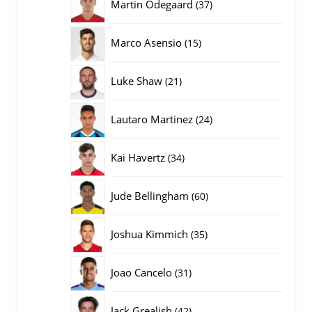
37
Martin Odegaard
37
producten
15
Marco Asensio
15
producten
21
Luke Shaw
21
producten
24
Lautaro Martinez
24
producten
34
Kai Havertz
34
producten
60
Jude Bellingham
60
producten
35
Joshua Kimmich
35
producten
31
Joao Cancelo
31
producten
42
Jack Grealish
42