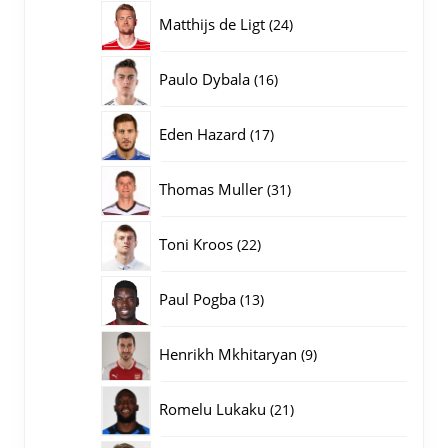
producten
24
Matthijs de Ligt
24
producten
16
Paulo Dybala
16
producten
17
Eden Hazard
17
producten
31
Thomas Muller
31
producten
22
Toni Kroos
22
producten
13
Paul Pogba
13
producten
9
Henrikh Mkhitaryan
9
producten
21
Romelu Lukaku
21