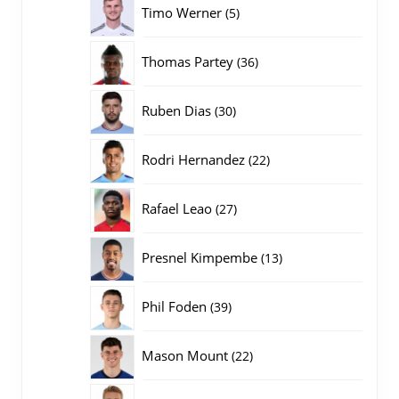
5
Timo Werner
5
producten
36
Thomas Partey
36
producten
30
Ruben Dias
30
producten
22
Rodri Hernandez
22
producten
27
Rafael Leao
27
producten
13
Presnel Kimpembe
13
producten
39
Phil Foden
39
producten
22
Mason Mount
22
producten