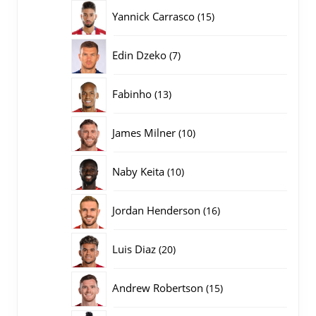
producten
15
Yannick Carrasco
15
producten
7
Edin Dzeko
7
producten
13
Fabinho
13
producten
10
James Milner
10
producten
10
Naby Keita
10
producten
16
Jordan Henderson
16
producten
20
Luis Diaz
20
producten
15
Andrew Robertson
15