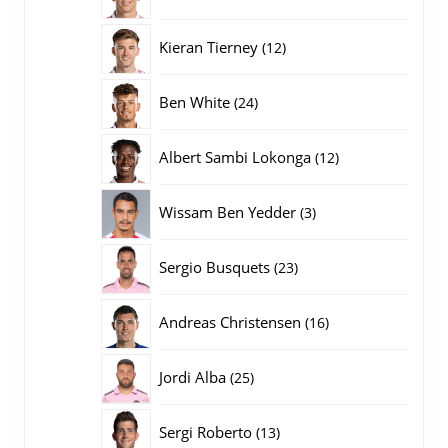
producten
12
Kieran Tierney
12
producten
24
Ben White
24
producten
12
Albert Sambi Lokonga
12
producten
3
Wissam Ben Yedder
3
producten
23
Sergio Busquets
23
producten
16
Andreas Christensen
16
producten
25
Jordi Alba
25
producten
13
Sergi Roberto
13