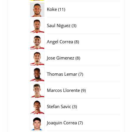
producten
11
Koke
11
producten
3
Saul Niguez
3
producten
8
Angel Correa
8
producten
8
Jose Gimenez
8
producten
7
Thomas Lemar
7
producten
9
Marcos Llorente
9
producten
3
Stefan Savic
3
producten
7
Joaquin Correa
7