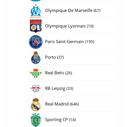
producten
67
Olympique De Marseille
67
producten
10
Olympique Lyonnais
10
producten
195
Paris Saint-Germain
195
producten
37
Porto
37
producten
26
Real Betis
26
producten
33
RB Leipzig
33
producten
646
Real Madrid
646
producten
14
Sporting CP
14