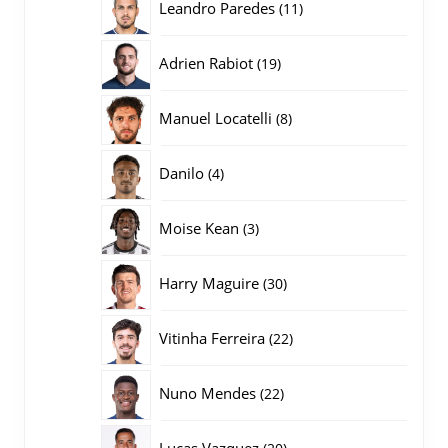
11
Leandro Paredes
11
producten
19
Adrien Rabiot
19
producten
8
Manuel Locatelli
8
producten
4
Danilo
4
producten
3
Moise Kean
3
producten
30
Harry Maguire
30
producten
22
Vitinha Ferreira
22
producten
22
Nuno Mendes
22
producten
20
Lucas Vazquez