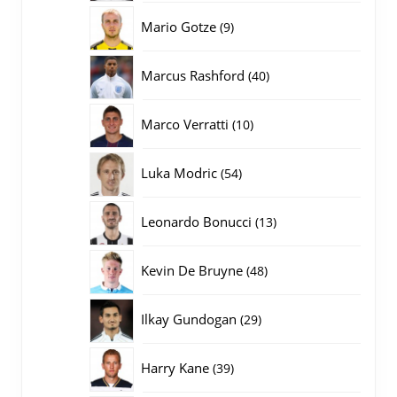
producten
9
Mario Gotze
9
producten
40
Marcus Rashford
40
producten
10
Marco Verratti
10
producten
54
Luka Modric
54
producten
13
Leonardo Bonucci
13
producten
48
Kevin De Bruyne
48
producten
29
Ilkay Gundogan
29
producten
39
Harry Kane
39