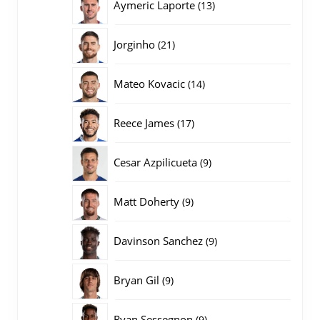
13
Aymeric Laporte
13
producten
21
Jorginho
21
producten
14
Mateo Kovacic
14
producten
17
Reece James
17
producten
9
Cesar Azpilicueta
9
producten
9
Matt Doherty
9
producten
9
Davinson Sanchez
9
producten
9
Bryan Gil
9
producten
9
Ryan Sessegnon
9