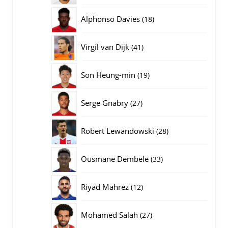
producten
18
Alphonso Davies
18
producten
41
Virgil van Dijk
41
producten
19
Son Heung-min
19
producten
27
Serge Gnabry
27
producten
28
Robert Lewandowski
28
producten
33
Ousmane Dembele
33
producten
12
Riyad Mahrez
12
producten
27
Mohamed Salah
27