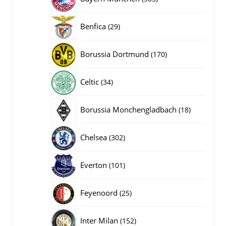
producten
29
Benfica
29
producten
170
Borussia Dortmund
170
producten
34
Celtic
34
producten
18
Borussia Monchengladbach
18
producten
302
Chelsea
302
producten
101
Everton
101
producten
25
Feyenoord
25
producten
152
Inter Milan
152