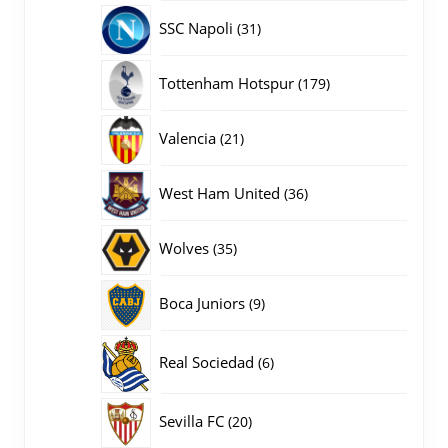
producten
31
SSC Napoli
31
producten
179
Tottenham Hotspur
179
producten
21
Valencia
21
producten
36
West Ham United
36
producten
35
Wolves
35
producten
9
Boca Juniors
9
producten
6
Real Sociedad
6
producten
20
Sevilla FC
20