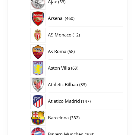
53
Ajax
53
producten
460
Arsenal
460
producten
12
AS Monaco
12
producten
58
As Roma
58
producten
69
Aston Villa
69
producten
33
Athletic Bilbao
33
producten
147
Atletico Madrid
147
producten
332
Barcelona
332
producten
303
Bayern München
303