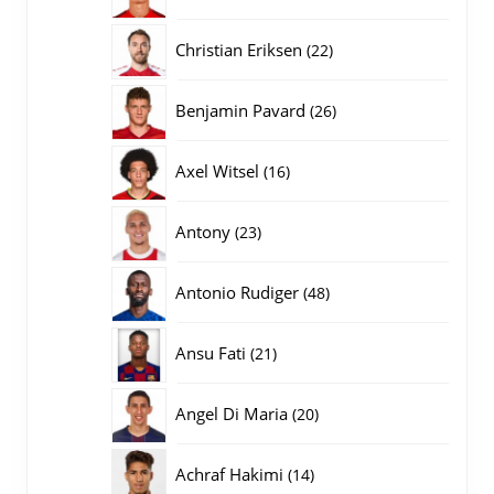
producten
22
Christian Eriksen
22
producten
26
Benjamin Pavard
26
producten
16
Axel Witsel
16
producten
23
Antony
23
producten
48
Antonio Rudiger
48
producten
21
Ansu Fati
21
producten
20
Angel Di Maria
20
producten
14
Achraf Hakimi
14