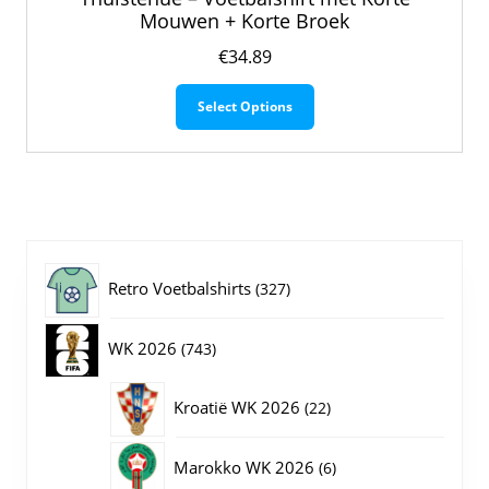
Mouwen + Korte Broek
€
34.89
Dit
Select Options
product
heeft
meerdere
variaties.
Deze
optie
kan
gekozen
327
Retro Voetbalshirts
327
worden
op
producten
743
WK 2026
743
de
productpagina
producten
22
Kroatië WK 2026
22
producten
6
Marokko WK 2026
6