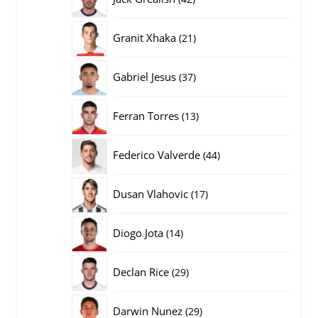
producten
21
Granit Xhaka
21
producten
37
Gabriel Jesus
37
producten
13
Ferran Torres
13
producten
44
Federico Valverde
44
producten
17
Dusan Vlahovic
17
producten
14
Diogo Jota
14
producten
29
Declan Rice
29
producten
29
Darwin Nunez
29