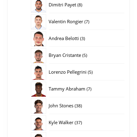
producten
8
Dimitri Payet
8
producten
7
Valentin Rongier
7
producten
3
Andrea Belotti
3
producten
5
Bryan Cristante
5
producten
5
Lorenzo Pellegrini
5
producten
7
Tammy Abraham
7
producten
38
John Stones
38
producten
37
Kyle Walker
37
producten