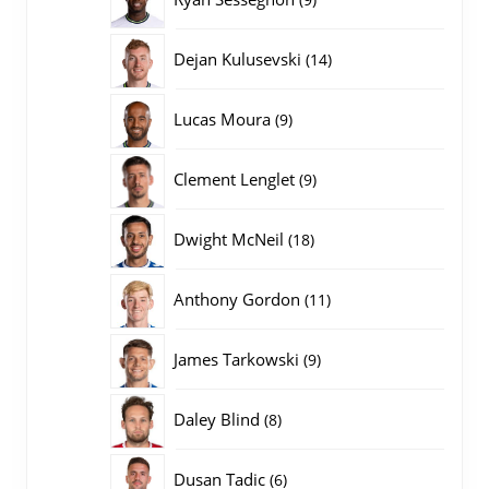
producten
14
Dejan Kulusevski
14
producten
9
Lucas Moura
9
producten
9
Clement Lenglet
9
producten
18
Dwight McNeil
18
producten
11
Anthony Gordon
11
producten
9
James Tarkowski
9
producten
8
Daley Blind
8
producten
6
Dusan Tadic
6