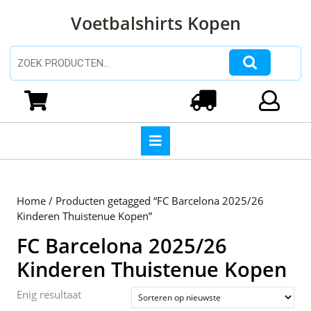
Ga
Voetbalshirts Kopen
naar
de
inhoud
Zoeken naar:
Ga
naar
Winkelwagen
Login
de
inhoud
Open
knop
Home
/ Producten getagged “FC Barcelona 2025/26
Kinderen Thuistenue Kopen”
FC Barcelona 2025/26
Kinderen Thuistenue Kopen
Enig resultaat