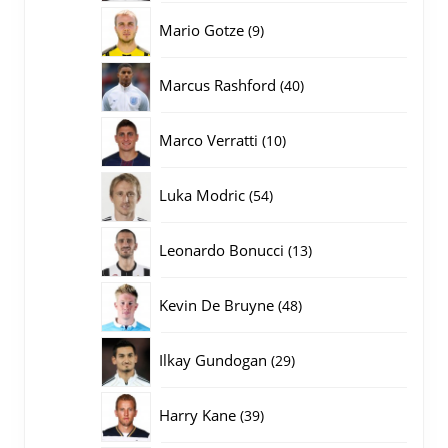
producten
9
Mario Gotze
9
producten
40
Marcus Rashford
40
producten
10
Marco Verratti
10
producten
54
Luka Modric
54
producten
13
Leonardo Bonucci
13
producten
48
Kevin De Bruyne
48
producten
29
Ilkay Gundogan
29
producten
39
Harry Kane
39