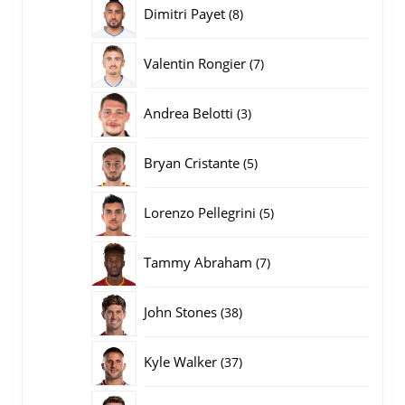
producten
8
Dimitri Payet
8
producten
7
Valentin Rongier
7
producten
3
Andrea Belotti
3
producten
5
Bryan Cristante
5
producten
5
Lorenzo Pellegrini
5
producten
7
Tammy Abraham
7
producten
38
John Stones
38
producten
37
Kyle Walker
37
producten