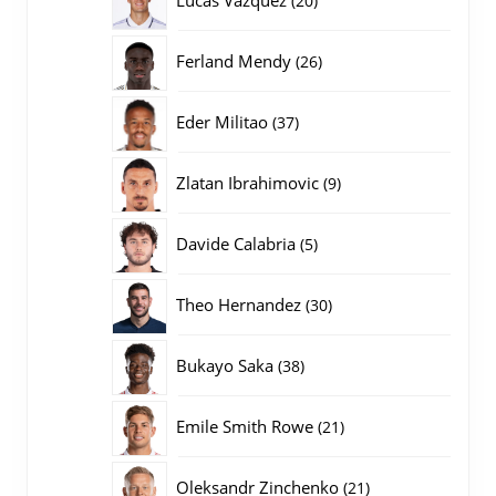
20
producten
26
Ferland Mendy
26
producten
37
Eder Militao
37
producten
9
Zlatan Ibrahimovic
9
producten
5
Davide Calabria
5
producten
30
Theo Hernandez
30
producten
38
Bukayo Saka
38
producten
21
Emile Smith Rowe
21
producten
21
Oleksandr Zinchenko
21