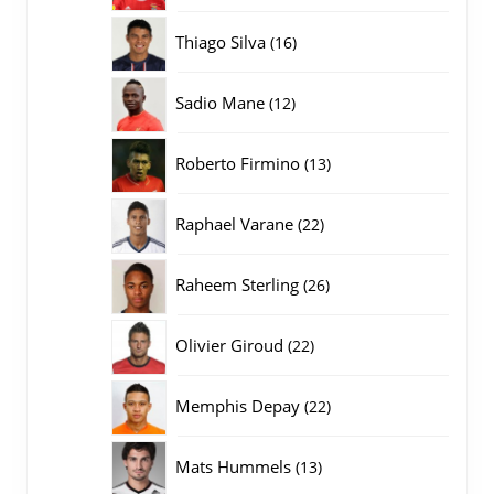
producten
16
Thiago Silva
16
producten
12
Sadio Mane
12
producten
13
Roberto Firmino
13
producten
22
Raphael Varane
22
producten
26
Raheem Sterling
26
producten
22
Olivier Giroud
22
producten
22
Memphis Depay
22
producten
13
Mats Hummels
13