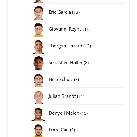
producten
13
Eric Garcia
13
producten
11
Giovanni Reyna
11
producten
12
Thorgan Hazard
12
producten
8
Sebastien Haller
8
producten
8
Nico Schulz
8
producten
11
Julian Brandt
11
producten
15
Donyell Malen
15
producten
8
Emre Can
8