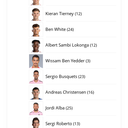
producten
12
Kieran Tierney
12
producten
24
Ben White
24
producten
12
Albert Sambi Lokonga
12
producten
3
Wissam Ben Yedder
3
producten
23
Sergio Busquets
23
producten
16
Andreas Christensen
16
producten
25
Jordi Alba
25
producten
13
Sergi Roberto
13