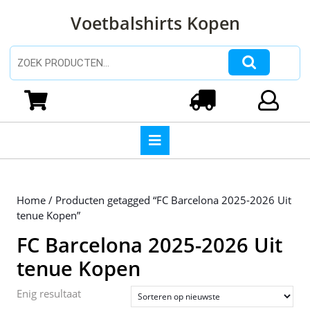
Ga
Voetbalshirts Kopen
naar
de
inhoud
Zoeken naar:
Ga
naar
Winkelwagen
Login
de
inhoud
Open
knop
Home
/ Producten getagged “FC Barcelona 2025-2026 Uit
tenue Kopen”
FC Barcelona 2025-2026 Uit
tenue Kopen
Enig resultaat