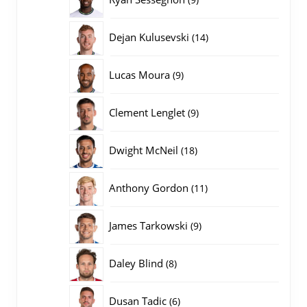
producten
14
Dejan Kulusevski
14
producten
9
Lucas Moura
9
producten
9
Clement Lenglet
9
producten
18
Dwight McNeil
18
producten
11
Anthony Gordon
11
producten
9
James Tarkowski
9
producten
8
Daley Blind
8
producten
6
Dusan Tadic
6