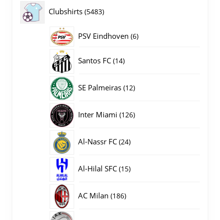
producten
5483
Clubshirts
5483
producten
PSV Eindhoven
6
6
producten
14
Santos FC
14
producten
12
SE Palmeiras
12
producten
126
Inter Miami
126
producten
24
Al-Nassr FC
24
producten
15
Al-Hilal SFC
15
producten
186
AC Milan
186
producten