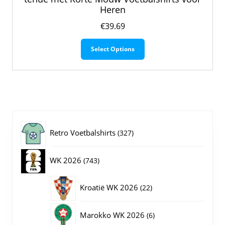
Heren
€
39.69
Dit
Select Options
product
heeft
meerdere
variaties.
Deze
optie
kan
gekozen
327
Retro Voetbalshirts
327
worden
op
producten
743
WK 2026
743
de
productpagina
producten
22
Kroatië WK 2026
22
producten
6
Marokko WK 2026
6