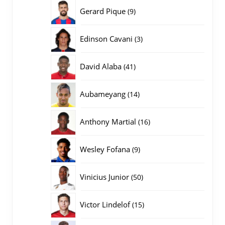
producten
9
Gerard Pique
9
producten
3
Edinson Cavani
3
producten
41
David Alaba
41
producten
14
Aubameyang
14
producten
16
Anthony Martial
16
producten
9
Wesley Fofana
9
producten
50
Vinicius Junior
50
producten
15
Victor Lindelof
15
producten