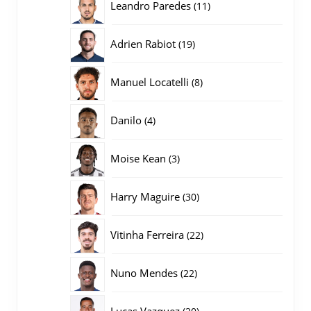
11
Leandro Paredes
11
producten
19
Adrien Rabiot
19
producten
8
Manuel Locatelli
8
producten
4
Danilo
4
producten
3
Moise Kean
3
producten
30
Harry Maguire
30
producten
22
Vitinha Ferreira
22
producten
22
Nuno Mendes
22
producten
20
Lucas Vazquez