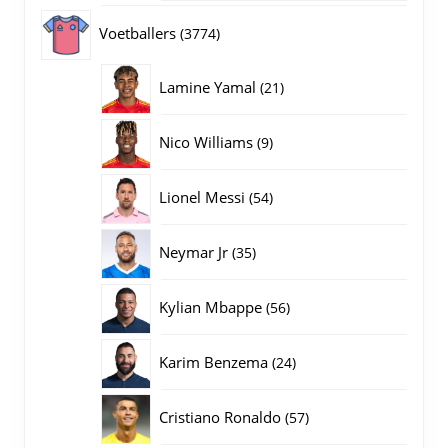
producten
3774
Voetballers
3774
producten
21
Lamine Yamal
21
producten
9
Nico Williams
9
producten
54
Lionel Messi
54
producten
35
Neymar Jr
35
producten
56
Kylian Mbappe
56
producten
24
Karim Benzema
24
producten
57
Cristiano Ronaldo
57