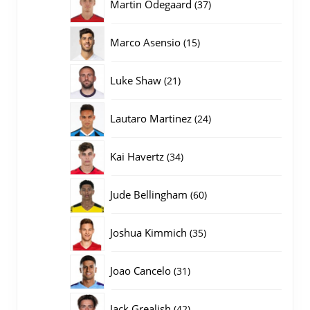
37
Martin Odegaard
37
producten
15
Marco Asensio
15
producten
21
Luke Shaw
21
producten
24
Lautaro Martinez
24
producten
34
Kai Havertz
34
producten
60
Jude Bellingham
60
producten
35
Joshua Kimmich
35
producten
31
Joao Cancelo
31
producten
42
Jack Grealish
42