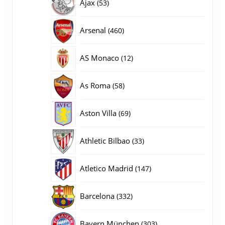
53
Ajax
53
producten
460
Arsenal
460
producten
12
AS Monaco
12
producten
58
As Roma
58
producten
69
Aston Villa
69
producten
33
Athletic Bilbao
33
producten
147
Atletico Madrid
147
producten
332
Barcelona
332
producten
303
Bayern München
303