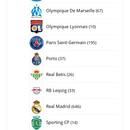
producten
67
Olympique De Marseille
67
producten
10
Olympique Lyonnais
10
producten
195
Paris Saint-Germain
195
producten
37
Porto
37
producten
26
Real Betis
26
producten
33
RB Leipzig
33
producten
646
Real Madrid
646
producten
14
Sporting CP
14