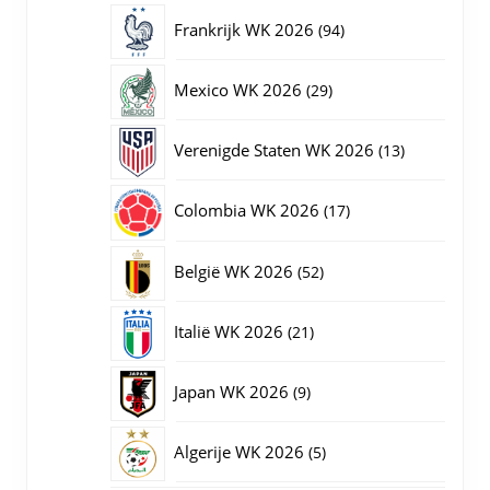
producten
94
Frankrijk WK 2026
94
producten
29
Mexico WK 2026
29
producten
13
Verenigde Staten WK 2026
13
producten
17
Colombia WK 2026
17
producten
52
België WK 2026
52
producten
21
Italië WK 2026
21
producten
9
Japan WK 2026
9
producten
5
Algerije WK 2026
5