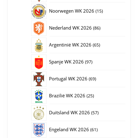
producten
15
Noorwegen WK 2026
15
producten
86
Nederland WK 2026
86
producten
65
Argentinië WK 2026
65
producten
97
Spanje WK 2026
97
producten
69
Portugal WK 2026
69
producten
25
Brazilië WK 2026
25
producten
57
Duitsland WK 2026
57
producten
61
Engeland WK 2026
61