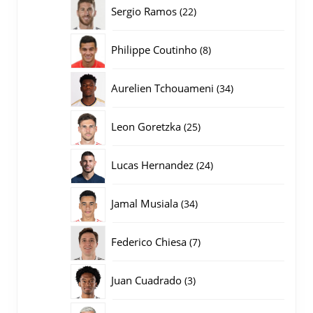
producten
22
Sergio Ramos
22
producten
8
Philippe Coutinho
8
producten
34
Aurelien Tchouameni
34
producten
25
Leon Goretzka
25
producten
24
Lucas Hernandez
24
producten
34
Jamal Musiala
34
producten
7
Federico Chiesa
7
producten
3
Juan Cuadrado
3
producten