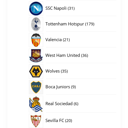
producten
31
SSC Napoli
31
producten
179
Tottenham Hotspur
179
producten
21
Valencia
21
producten
36
West Ham United
36
producten
35
Wolves
35
producten
9
Boca Juniors
9
producten
6
Real Sociedad
6
producten
20
Sevilla FC
20