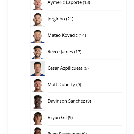
13
Aymeric Laporte
13
producten
21
Jorginho
21
producten
14
Mateo Kovacic
14
producten
17
Reece James
17
producten
9
Cesar Azpilicueta
9
producten
9
Matt Doherty
9
producten
9
Davinson Sanchez
9
producten
9
Bryan Gil
9
producten
9
Ryan Sessegnon
9