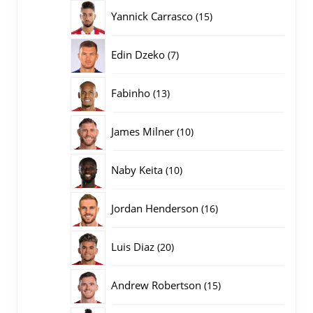
producten
15
Yannick Carrasco
15
producten
7
Edin Dzeko
7
producten
13
Fabinho
13
producten
10
James Milner
10
producten
10
Naby Keita
10
producten
16
Jordan Henderson
16
producten
20
Luis Diaz
20
producten
15
Andrew Robertson
15