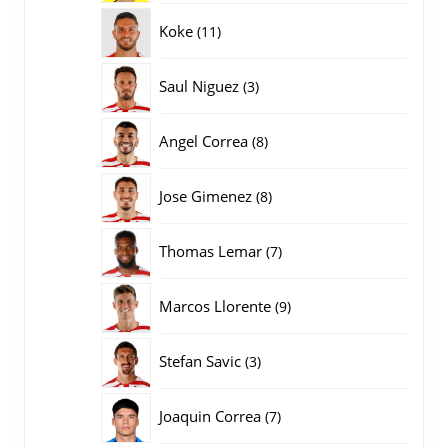
producten
11
Koke
11
producten
3
Saul Niguez
3
producten
8
Angel Correa
8
producten
8
Jose Gimenez
8
producten
7
Thomas Lemar
7
producten
9
Marcos Llorente
9
producten
3
Stefan Savic
3
producten
7
Joaquin Correa
7