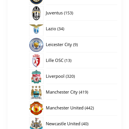
producten
153
Juventus
153
producten
34
Lazio
34
producten
9
Leicester City
9
producten
13
Lille OSC
13
producten
320
Liverpool
320
producten
419
Manchester City
419
producten
442
Manchester United
442
producten
40
Newcastle United
40