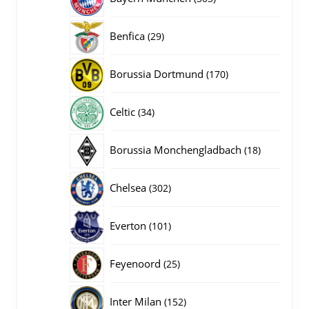
producten
29
Benfica
29
producten
170
Borussia Dortmund
170
producten
34
Celtic
34
producten
18
Borussia Monchengladbach
18
producten
302
Chelsea
302
producten
101
Everton
101
producten
25
Feyenoord
25
producten
152
Inter Milan
152