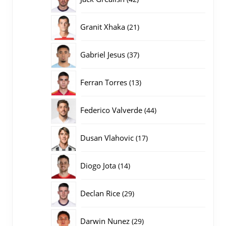
producten
21
Granit Xhaka
21
producten
37
Gabriel Jesus
37
producten
13
Ferran Torres
13
producten
44
Federico Valverde
44
producten
17
Dusan Vlahovic
17
producten
14
Diogo Jota
14
producten
29
Declan Rice
29
producten
29
Darwin Nunez
29