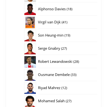
producten
18
Alphonso Davies
18
producten
41
Virgil van Dijk
41
producten
19
Son Heung-min
19
producten
27
Serge Gnabry
27
producten
28
Robert Lewandowski
28
producten
33
Ousmane Dembele
33
producten
12
Riyad Mahrez
12
producten
27
Mohamed Salah
27