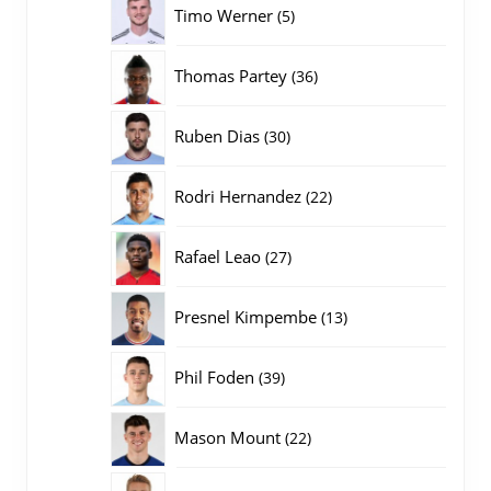
5
Timo Werner
5
producten
36
Thomas Partey
36
producten
30
Ruben Dias
30
producten
22
Rodri Hernandez
22
producten
27
Rafael Leao
27
producten
13
Presnel Kimpembe
13
producten
39
Phil Foden
39
producten
22
Mason Mount
22
producten