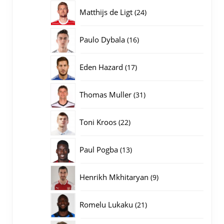
producten
24
Matthijs de Ligt
24
producten
16
Paulo Dybala
16
producten
17
Eden Hazard
17
producten
31
Thomas Muller
31
producten
22
Toni Kroos
22
producten
13
Paul Pogba
13
producten
9
Henrikh Mkhitaryan
9
producten
21
Romelu Lukaku
21