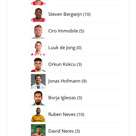
producten
10
Steven Bergwijn
10
producten
5
Ciro Immobile
5
producten
0
Luuk de Jong
0
producten
3
Orkun Kokcu
3
producten
9
Jonas Hofmann
9
producten
3
Borja Iglesias
3
producten
10
Ruben Neves
10
producten
3
David Neres
3