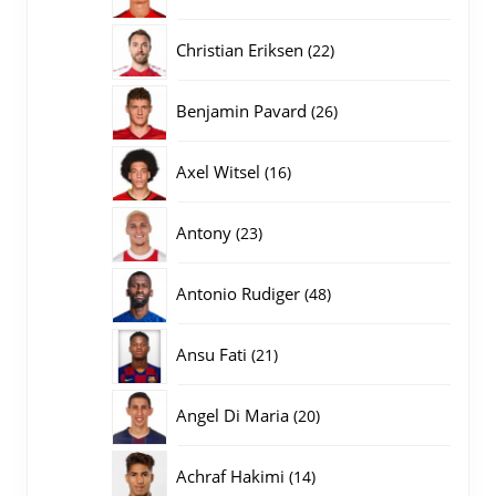
producten
22
Christian Eriksen
22
producten
26
Benjamin Pavard
26
producten
16
Axel Witsel
16
producten
23
Antony
23
producten
48
Antonio Rudiger
48
producten
21
Ansu Fati
21
producten
20
Angel Di Maria
20
producten
14
Achraf Hakimi
14