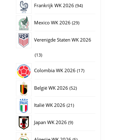
producten
94
Frankrijk WK 2026
94
producten
29
Mexico WK 2026
29
producten
Verenigde Staten WK 2026
13
13
producten
17
Colombia WK 2026
17
producten
52
België WK 2026
52
producten
21
Italië WK 2026
21
producten
9
Japan WK 2026
9
producten
5
Algerije WK 2026
5