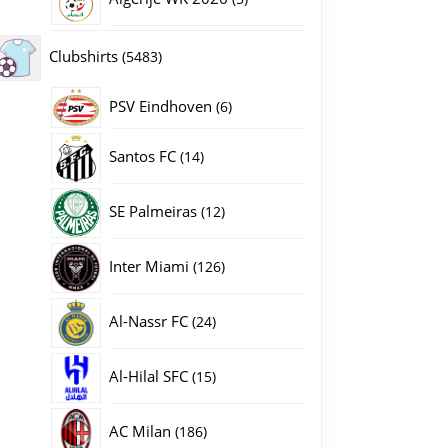
producten
5483
Clubshirts
5483
producten
PSV Eindhoven
6
6
producten
14
Santos FC
14
producten
12
SE Palmeiras
12
producten
126
Inter Miami
126
producten
24
Al-Nassr FC
24
producten
15
Al-Hilal SFC
15
producten
186
AC Milan
186