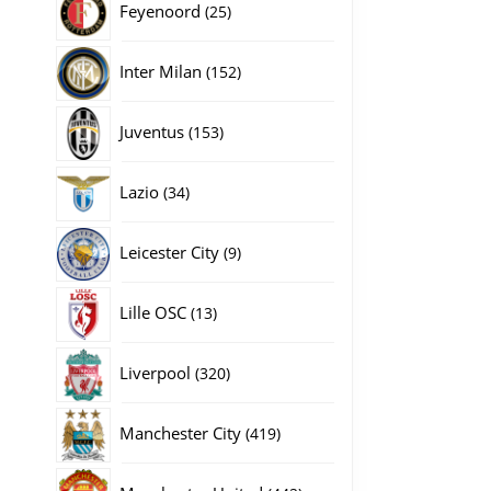
25
Feyenoord
25
producten
152
Inter Milan
152
producten
153
Juventus
153
producten
34
Lazio
34
producten
9
Leicester City
9
producten
13
Lille OSC
13
producten
320
Liverpool
320
producten
419
Manchester City
419
producten
442