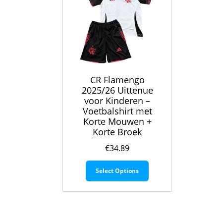
CR Flamengo
2025/26 Uittenue
voor Kinderen –
Voetbalshirt met
Korte Mouwen +
Korte Broek
€
34.89
Dit
Select Options
product
heeft
meerdere
variaties.
Deze