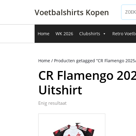
Ga
naar
Voetbalshirts Kopen
de
inhoud
Ga
Home
WK 2026
Clubshirts
Retro Voetb
naar
de
inhoud
Home
/ Producten getagged “CR Flamengo 2025/
CR Flamengo 202
Uitshirt
Enig resultaat