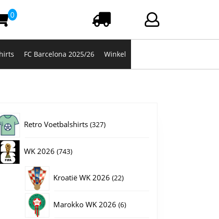
0
Winkelwagen
Login/registrere
hirts
FC Barcelona 2025/26
Winkel
327
Retro Voetbalshirts
327
producten
743
WK 2026
743
producten
22
Kroatië WK 2026
22
producten
6
Marokko WK 2026
6