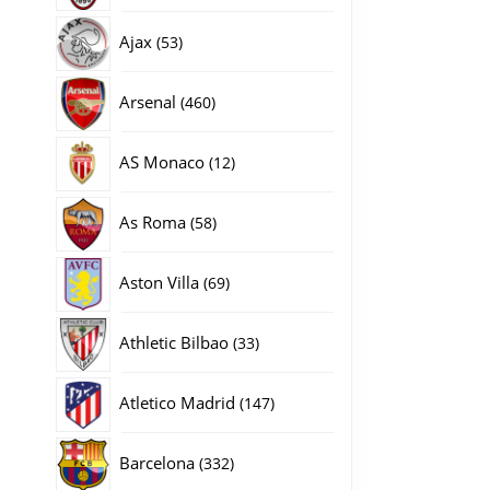
producten
53
Ajax
53
producten
460
Arsenal
460
producten
12
AS Monaco
12
producten
58
As Roma
58
producten
69
Aston Villa
69
producten
33
Athletic Bilbao
33
producten
147
Atletico Madrid
147
producten
332
Barcelona
332