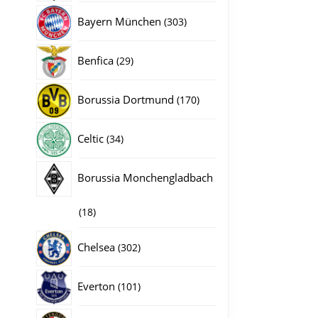
producten
303
Bayern München
303
producten
29
Benfica
29
producten
170
Borussia Dortmund
170
producten
34
Celtic
34
producten
Borussia Monchengladbach
18
18
producten
302
Chelsea
302
producten
101
Everton
101
producten