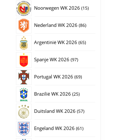
producten
15
Noorwegen WK 2026
15
producten
86
Nederland WK 2026
86
producten
65
Argentinië WK 2026
65
producten
97
Spanje WK 2026
97
producten
69
Portugal WK 2026
69
producten
25
Brazilië WK 2026
25
producten
57
Duitsland WK 2026
57
producten
61
Engeland WK 2026
61