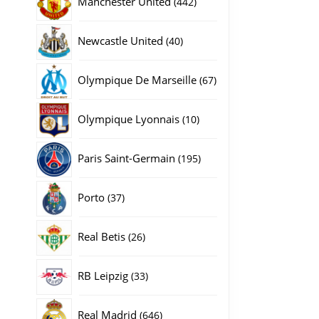
Manchester United
442
producten
40
Newcastle United
40
producten
67
Olympique De Marseille
67
producten
10
Olympique Lyonnais
10
producten
195
Paris Saint-Germain
195
producten
37
Porto
37
producten
26
Real Betis
26
producten
33
RB Leipzig
33
producten
646
Real Madrid
646