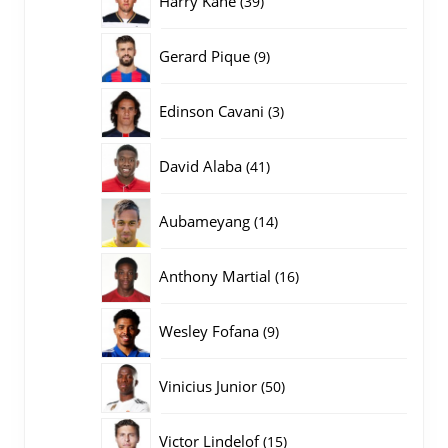
Harry Kane
39
producten
9
Gerard Pique
9
producten
3
Edinson Cavani
3
producten
41
David Alaba
41
producten
14
Aubameyang
14
producten
16
Anthony Martial
16
producten
9
Wesley Fofana
9
producten
50
Vinicius Junior
50
producten
15
Victor Lindelof
15