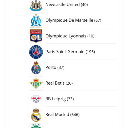
producten
40
Newcastle United
40
producten
67
Olympique De Marseille
67
producten
10
Olympique Lyonnais
10
producten
195
Paris Saint-Germain
195
producten
37
Porto
37
producten
26
Real Betis
26
producten
33
RB Leipzig
33
producten
646
Real Madrid
646
producten