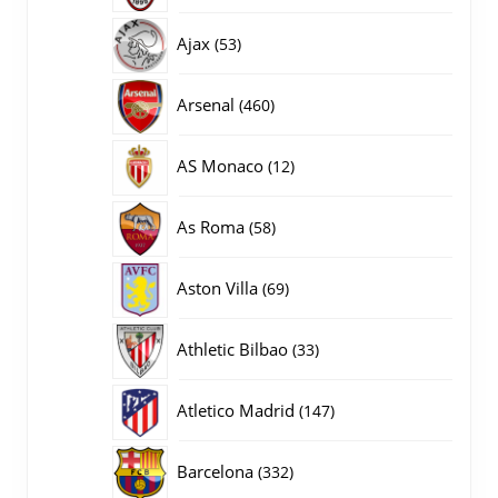
producten
53
Ajax
53
producten
460
Arsenal
460
producten
12
AS Monaco
12
producten
58
As Roma
58
producten
69
Aston Villa
69
producten
33
Athletic Bilbao
33
producten
147
Atletico Madrid
147
producten
332
Barcelona
332