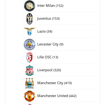
producten
152
Inter Milan
152
producten
153
Juventus
153
producten
34
Lazio
34
producten
9
Leicester City
9
producten
13
Lille OSC
13
producten
320
Liverpool
320
producten
419
Manchester City
419
producten
442
Manchester United
442