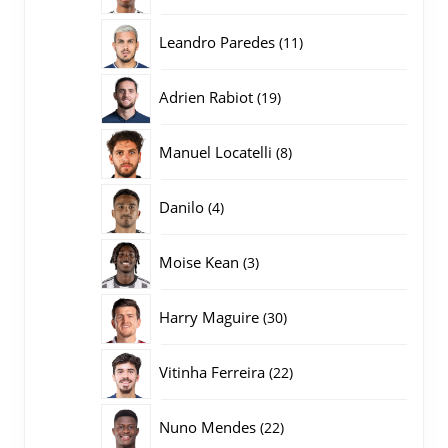
producten
11
Leandro Paredes
11
producten
19
Adrien Rabiot
19
producten
8
Manuel Locatelli
8
producten
4
Danilo
4
producten
3
Moise Kean
3
producten
30
Harry Maguire
30
producten
22
Vitinha Ferreira
22
producten
22
Nuno Mendes
22