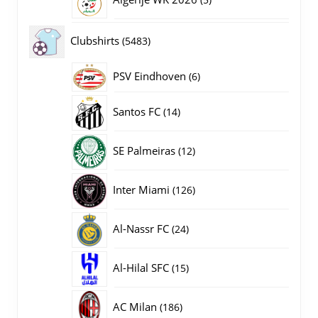
producten
5483
Clubshirts
5483
producten
PSV Eindhoven
6
6
producten
14
Santos FC
14
producten
12
SE Palmeiras
12
producten
126
Inter Miami
126
producten
24
Al-Nassr FC
24
producten
15
Al-Hilal SFC
15
producten
186
AC Milan
186