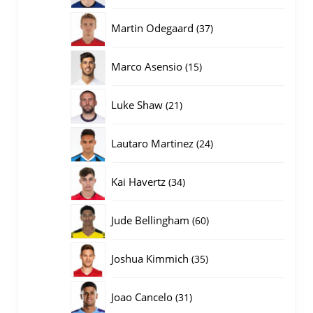
producten
37
Martin Odegaard
37
producten
15
Marco Asensio
15
producten
21
Luke Shaw
21
producten
24
Lautaro Martinez
24
producten
34
Kai Havertz
34
producten
60
Jude Bellingham
60
producten
35
Joshua Kimmich
35
producten
31
Joao Cancelo
31