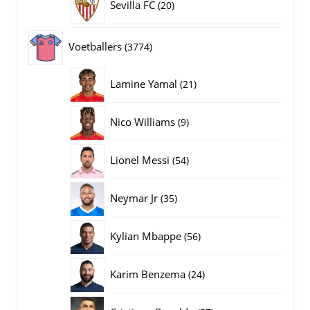
20
Sevilla FC
20
producten
3774
Voetballers
3774
producten
21
Lamine Yamal
21
producten
9
Nico Williams
9
producten
54
Lionel Messi
54
producten
35
Neymar Jr
35
producten
56
Kylian Mbappe
56
producten
24
Karim Benzema
24
producten