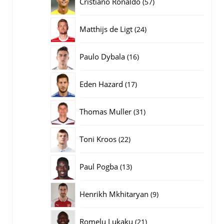
57
Cristiano Ronaldo
57
producten
24
Matthijs de Ligt
24
producten
16
Paulo Dybala
16
producten
17
Eden Hazard
17
producten
31
Thomas Muller
31
producten
22
Toni Kroos
22
producten
13
Paul Pogba
13
producten
9
Henrikh Mkhitaryan
9
producten
21
Romelu Lukaku
21