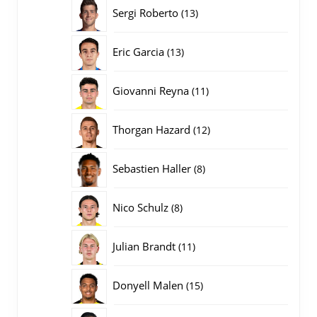
producten
13
Sergi Roberto
13
producten
13
Eric Garcia
13
producten
11
Giovanni Reyna
11
producten
12
Thorgan Hazard
12
producten
8
Sebastien Haller
8
producten
8
Nico Schulz
8
producten
11
Julian Brandt
11
producten
15
Donyell Malen
15
producten