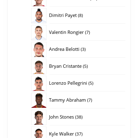
producten
8
Dimitri Payet
8
producten
7
Valentin Rongier
7
producten
3
Andrea Belotti
3
producten
5
Bryan Cristante
5
producten
5
Lorenzo Pellegrini
5
producten
7
Tammy Abraham
7
producten
38
John Stones
38
producten
37
Kyle Walker
37