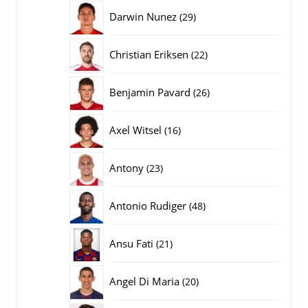
producten
29
Darwin Nunez
29
producten
22
Christian Eriksen
22
producten
26
Benjamin Pavard
26
producten
16
Axel Witsel
16
producten
23
Antony
23
producten
48
Antonio Rudiger
48
producten
21
Ansu Fati
21
producten
20
Angel Di Maria
20