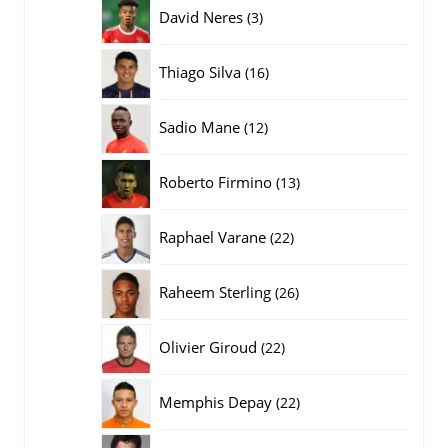
producten
3
David Neres
3
producten
16
Thiago Silva
16
producten
12
Sadio Mane
12
producten
13
Roberto Firmino
13
producten
22
Raphael Varane
22
producten
26
Raheem Sterling
26
producten
22
Olivier Giroud
22
producten
22
Memphis Depay
22
producten