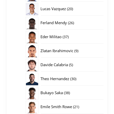
producten
20
Lucas Vazquez
20
producten
26
Ferland Mendy
26
producten
37
Eder Militao
37
producten
9
Zlatan Ibrahimovic
9
producten
5
Davide Calabria
5
producten
30
Theo Hernandez
30
producten
38
Bukayo Saka
38
producten
21
Emile Smith Rowe
21