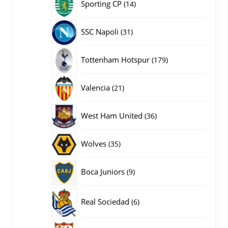
14
Sporting CP
14
producten
31
SSC Napoli
31
producten
179
Tottenham Hotspur
179
producten
21
Valencia
21
producten
36
West Ham United
36
producten
35
Wolves
35
producten
9
Boca Juniors
9
producten
6
Real Sociedad
6
producten