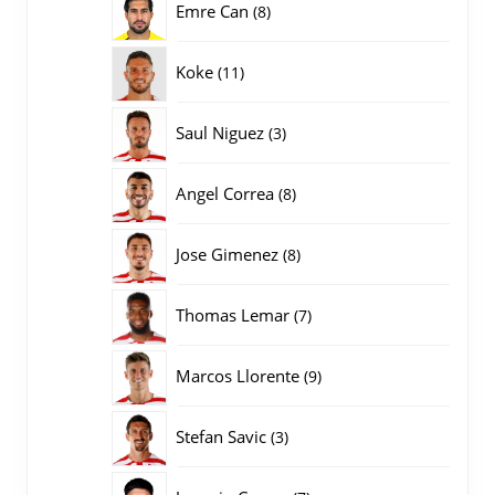
8
Emre Can
8
producten
11
Koke
11
producten
3
Saul Niguez
3
producten
8
Angel Correa
8
producten
8
Jose Gimenez
8
producten
7
Thomas Lemar
7
producten
9
Marcos Llorente
9
producten
3
Stefan Savic
3
producten
7