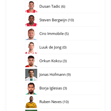
producten
6
Dusan Tadic
6
producten
10
Steven Bergwijn
10
producten
5
Ciro Immobile
5
producten
0
Luuk de Jong
0
producten
3
Orkun Kokcu
3
producten
9
Jonas Hofmann
9
producten
3
Borja Iglesias
3
producten
10
Ruben Neves
10