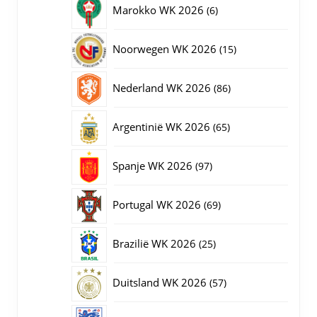
6
Marokko WK 2026
6
producten
15
Noorwegen WK 2026
15
producten
86
Nederland WK 2026
86
producten
65
Argentinië WK 2026
65
producten
97
Spanje WK 2026
97
producten
69
Portugal WK 2026
69
producten
25
Brazilië WK 2026
25
producten
57
Duitsland WK 2026
57
producten