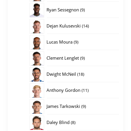
producten
9
Ryan Sessegnon
9
producten
14
Dejan Kulusevski
14
producten
9
Lucas Moura
9
producten
9
Clement Lenglet
9
producten
18
Dwight McNeil
18
producten
11
Anthony Gordon
11
producten
9
James Tarkowski
9
producten
8
Daley Blind
8