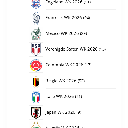
61
Engeland WK 2026
61
producten
94
Frankrijk WK 2026
94
producten
29
Mexico WK 2026
29
producten
13
Verenigde Staten WK 2026
13
producten
17
Colombia WK 2026
17
producten
52
België WK 2026
52
producten
21
Italië WK 2026
21
producten
9
Japan WK 2026
9
producten
5
Algerije WK 2026
5