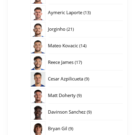
producten
13
Aymeric Laporte
13
producten
21
Jorginho
21
producten
14
Mateo Kovacic
14
producten
17
Reece James
17
producten
9
Cesar Azpilicueta
9
producten
9
Matt Doherty
9
producten
9
Davinson Sanchez
9
producten
9
Bryan Gil
9