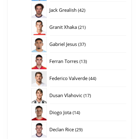
producten
42
Jack Grealish
42
producten
21
Granit Xhaka
21
producten
37
Gabriel Jesus
37
producten
13
Ferran Torres
13
producten
44
Federico Valverde
44
producten
17
Dusan Vlahovic
17
producten
14
Diogo Jota
14
producten
29
Declan Rice
29