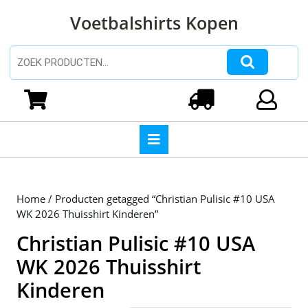
Ga
Voetbalshirts Kopen
naar
de
inhoud
Zoeken naar:
Ga
naar
Winkelwagen
Login
de
inhoud
Open
knop
Home
/ Producten getagged “Christian Pulisic #10 USA
WK 2026 Thuisshirt Kinderen”
Christian Pulisic #10 USA
WK 2026 Thuisshirt
Kinderen