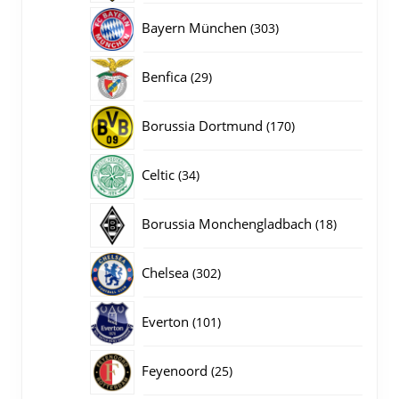
producten
303
Bayern München
303
producten
29
Benfica
29
producten
170
Borussia Dortmund
170
producten
34
Celtic
34
producten
18
Borussia Monchengladbach
18
producten
302
Chelsea
302
producten
101
Everton
101
producten
25
Feyenoord
25