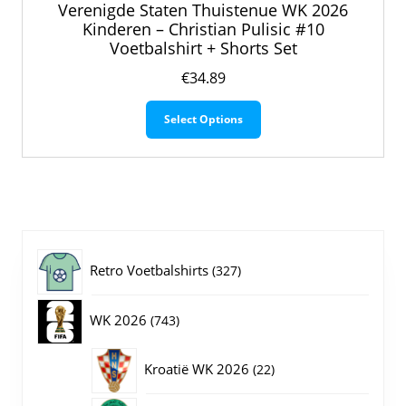
Verenigde Staten Thuistenue WK 2026
Kinderen – Christian Pulisic #10
Voetbalshirt + Shorts Set
€
34.89
Dit
Select Options
product
heeft
meerdere
variaties.
Deze
optie
kan
gekozen
327
Retro Voetbalshirts
327
worden
op
producten
743
WK 2026
743
de
productpagina
producten
22
Kroatië WK 2026
22
producten