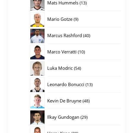
13
Mats Hummels
13
producten
9
Mario Gotze
9
producten
40
Marcus Rashford
40
producten
10
Marco Verratti
10
producten
54
Luka Modric
54
producten
13
Leonardo Bonucci
13
producten
48
Kevin De Bruyne
48
producten
29
Ilkay Gundogan
29
producten
39