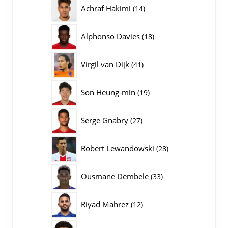
producten
14
Achraf Hakimi
14
producten
18
Alphonso Davies
18
producten
41
Virgil van Dijk
41
producten
19
Son Heung-min
19
producten
27
Serge Gnabry
27
producten
28
Robert Lewandowski
28
producten
33
Ousmane Dembele
33
producten
12
Riyad Mahrez
12
producten