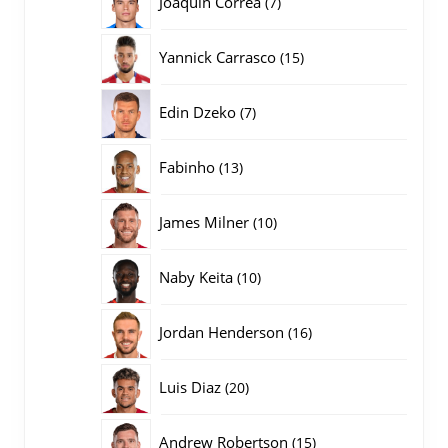
Joaquin Correa
7
producten
15
Yannick Carrasco
15
producten
7
Edin Dzeko
7
producten
13
Fabinho
13
producten
10
James Milner
10
producten
10
Naby Keita
10
producten
16
Jordan Henderson
16
producten
20
Luis Diaz
20
producten
15
Andrew Robertson
15