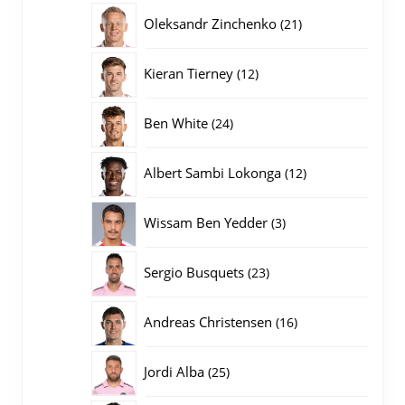
producten
21
Oleksandr Zinchenko
21
producten
12
Kieran Tierney
12
producten
24
Ben White
24
producten
12
Albert Sambi Lokonga
12
producten
3
Wissam Ben Yedder
3
producten
23
Sergio Busquets
23
producten
16
Andreas Christensen
16
producten
25
Jordi Alba
25