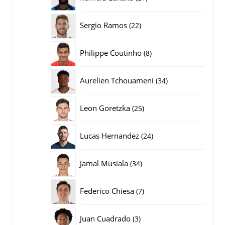
producten
22
Sergio Ramos
22
producten
8
Philippe Coutinho
8
producten
34
Aurelien Tchouameni
34
producten
25
Leon Goretzka
25
producten
24
Lucas Hernandez
24
producten
34
Jamal Musiala
34
producten
7
Federico Chiesa
7
producten
3
Juan Cuadrado
3