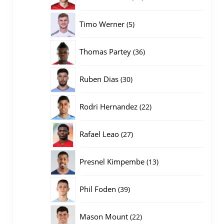
producten
5
Timo Werner
5
producten
36
Thomas Partey
36
producten
30
Ruben Dias
30
producten
22
Rodri Hernandez
22
producten
27
Rafael Leao
27
producten
13
Presnel Kimpembe
13
producten
39
Phil Foden
39
producten
22
Mason Mount
22