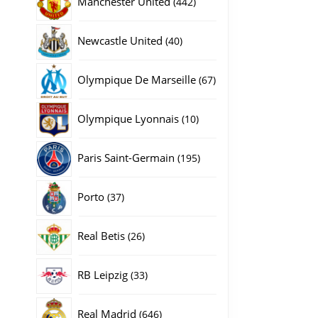
Manchester United
442
producten
40
Newcastle United
40
producten
67
Olympique De Marseille
67
producten
10
Olympique Lyonnais
10
producten
195
Paris Saint-Germain
195
producten
37
Porto
37
producten
26
Real Betis
26
producten
33
RB Leipzig
33
producten
646
Real Madrid
646