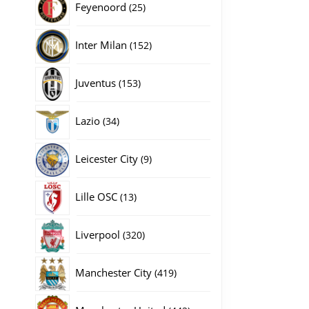
25
Feyenoord
25
producten
152
Inter Milan
152
producten
153
Juventus
153
producten
34
Lazio
34
producten
9
Leicester City
9
producten
13
Lille OSC
13
producten
320
Liverpool
320
producten
419
Manchester City
419
producten
442