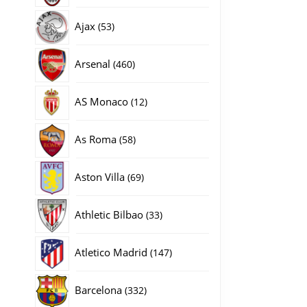
producten
53
Ajax
53
producten
460
Arsenal
460
producten
12
AS Monaco
12
producten
58
As Roma
58
producten
69
Aston Villa
69
producten
33
Athletic Bilbao
33
producten
147
Atletico Madrid
147
producten
332
Barcelona
332