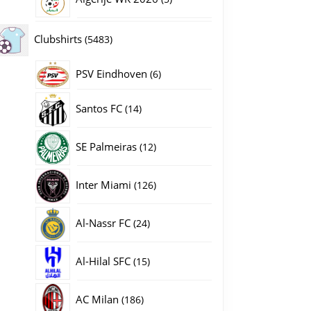
producten
5483
Clubshirts
5483
producten
PSV Eindhoven
6
6
producten
14
Santos FC
14
producten
12
SE Palmeiras
12
producten
126
Inter Miami
126
producten
24
Al-Nassr FC
24
producten
15
Al-Hilal SFC
15
producten
186
AC Milan
186