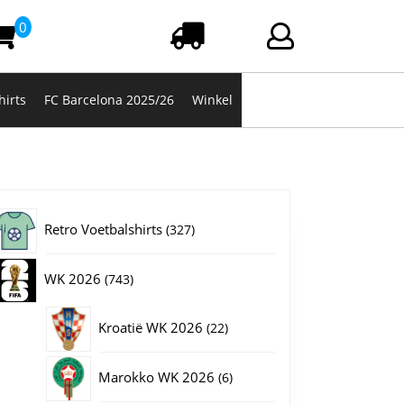
0
Winkelwagen
Login/registrere
hirts
FC Barcelona 2025/26
Winkel
327
Retro Voetbalshirts
327
producten
743
WK 2026
743
producten
22
Kroatië WK 2026
22
producten
6
Marokko WK 2026
6