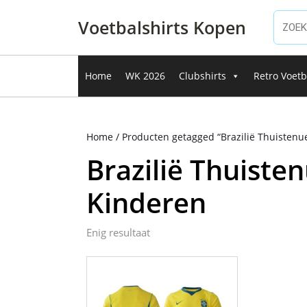
Ga
naar
Voetbalshirts Kopen
de
inhoud
Ga
Home
WK 2026
Clubshirts
Retro Voetb
naar
de
inhoud
Home
/ Producten getagged “Brazilië Thuisten
Brazilië Thuiste
Kinderen
Enig resultaat