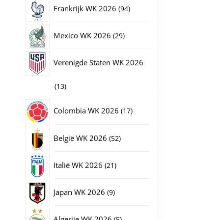
producten
94
Frankrijk WK 2026
94
producten
29
Mexico WK 2026
29
producten
Verenigde Staten WK 2026
13
13
producten
17
Colombia WK 2026
17
producten
52
België WK 2026
52
producten
21
Italië WK 2026
21
producten
9
Japan WK 2026
9
producten
5
Algerije WK 2026
5