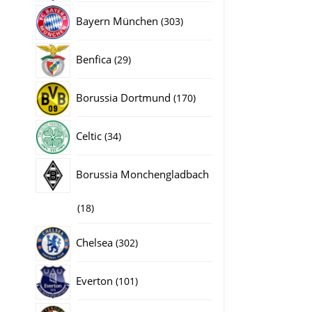
producten
303
Bayern München
303
producten
29
Benfica
29
producten
170
Borussia Dortmund
170
producten
34
Celtic
34
producten
Borussia Monchengladbach
18
18
producten
302
Chelsea
302
producten
101
Everton
101
producten