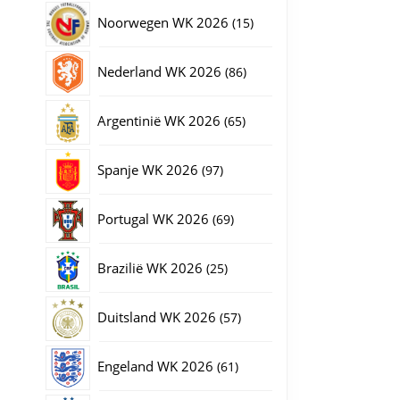
producten
15
Noorwegen WK 2026
15
producten
86
Nederland WK 2026
86
producten
65
Argentinië WK 2026
65
producten
97
Spanje WK 2026
97
producten
69
Portugal WK 2026
69
producten
25
Brazilië WK 2026
25
producten
57
Duitsland WK 2026
57
producten
61
Engeland WK 2026
61