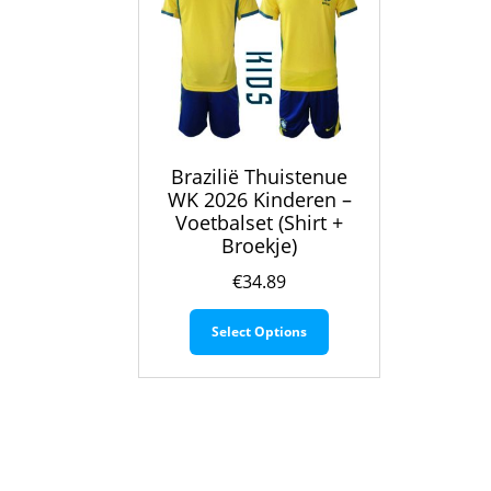
Brazilië Thuistenue
WK 2026 Kinderen –
Voetbalset (Shirt +
Broekje)
€
34.89
Dit
Select Options
product
heeft
meerdere
variaties.
Deze
optie
kan