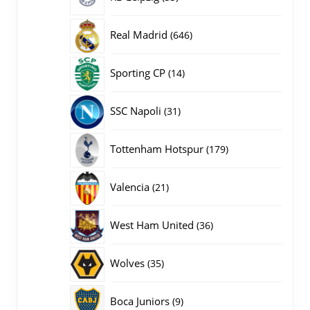
producten
646
Real Madrid
646
producten
14
Sporting CP
14
producten
31
SSC Napoli
31
producten
179
Tottenham Hotspur
179
producten
21
Valencia
21
producten
36
West Ham United
36
producten
35
Wolves
35
producten
9
Boca Juniors
9