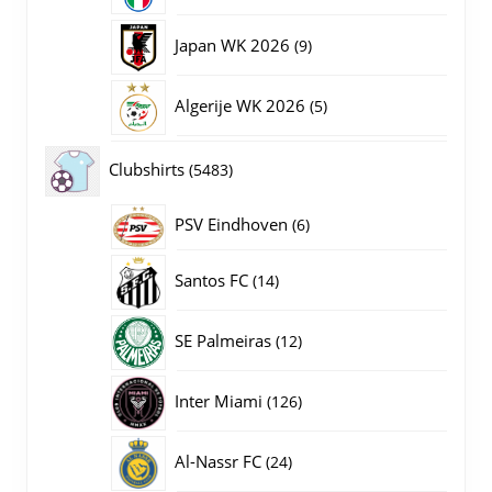
producten
9
Japan WK 2026
9
producten
5
Algerije WK 2026
5
producten
5483
Clubshirts
5483
producten
PSV Eindhoven
6
6
producten
14
Santos FC
14
producten
12
SE Palmeiras
12
producten
126
Inter Miami
126
producten
24
Al-Nassr FC
24