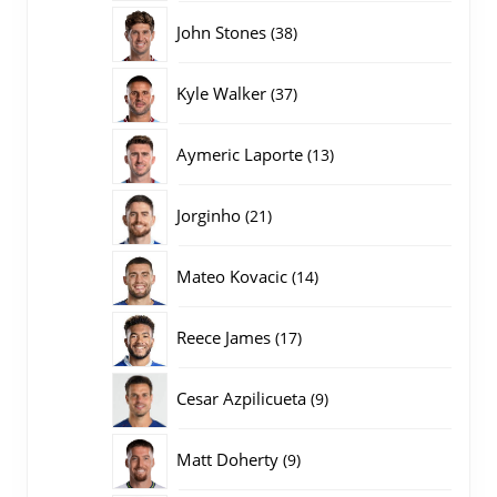
producten
38
John Stones
38
producten
37
Kyle Walker
37
producten
13
Aymeric Laporte
13
producten
21
Jorginho
21
producten
14
Mateo Kovacic
14
producten
17
Reece James
17
producten
9
Cesar Azpilicueta
9
producten
9
Matt Doherty
9