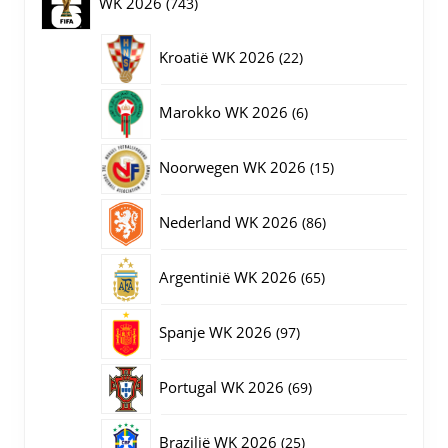
743
WK 2026
743
de
productpagina
producten
22
Kroatië WK 2026
22
producten
6
Marokko WK 2026
6
producten
15
Noorwegen WK 2026
15
producten
86
Nederland WK 2026
86
producten
65
Argentinië WK 2026
65
producten
97
Spanje WK 2026
97
producten
69
Portugal WK 2026
69
producten
25
Brazilië WK 2026
25