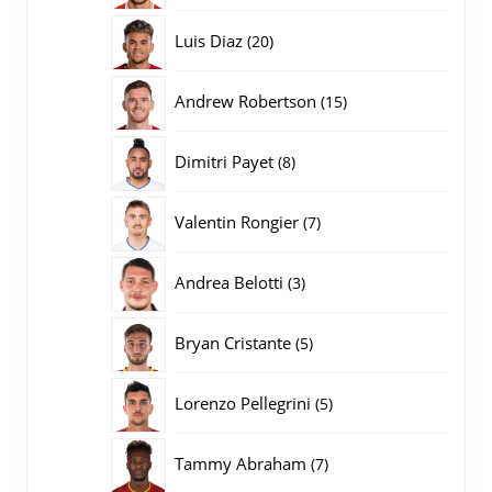
producten
20
Luis Diaz
20
producten
15
Andrew Robertson
15
producten
8
Dimitri Payet
8
producten
7
Valentin Rongier
7
producten
3
Andrea Belotti
3
producten
5
Bryan Cristante
5
producten
5
Lorenzo Pellegrini
5
producten
7
Tammy Abraham
7