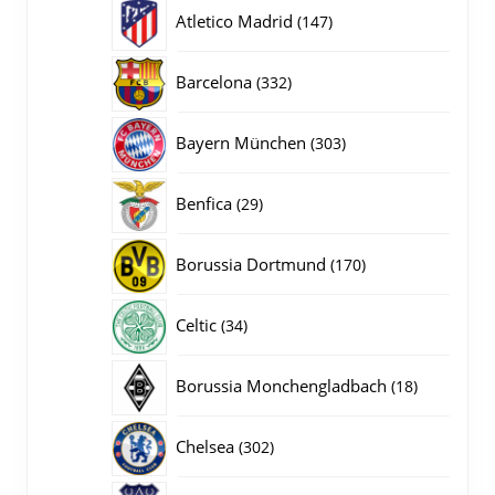
producten
147
Atletico Madrid
147
producten
332
Barcelona
332
producten
303
Bayern München
303
producten
29
Benfica
29
producten
170
Borussia Dortmund
170
producten
34
Celtic
34
producten
18
Borussia Monchengladbach
18
producten
302
Chelsea
302
producten