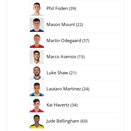
producten
39
Phil Foden
39
producten
22
Mason Mount
22
producten
37
Martin Odegaard
37
producten
15
Marco Asensio
15
producten
21
Luke Shaw
21
producten
24
Lautaro Martinez
24
producten
34
Kai Havertz
34
producten
60
Jude Bellingham
60