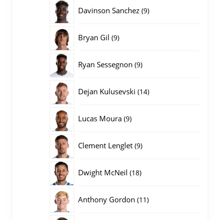
producten
9
Davinson Sanchez
9
producten
9
Bryan Gil
9
producten
9
Ryan Sessegnon
9
producten
14
Dejan Kulusevski
14
producten
9
Lucas Moura
9
producten
9
Clement Lenglet
9
producten
18
Dwight McNeil
18
producten
11
Anthony Gordon
11
producten