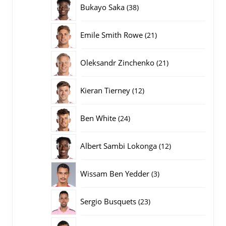
38
Bukayo Saka
38
producten
21
Emile Smith Rowe
21
producten
21
Oleksandr Zinchenko
21
producten
12
Kieran Tierney
12
producten
24
Ben White
24
producten
12
Albert Sambi Lokonga
12
producten
3
Wissam Ben Yedder
3
producten
23
Sergio Busquets
23
producten