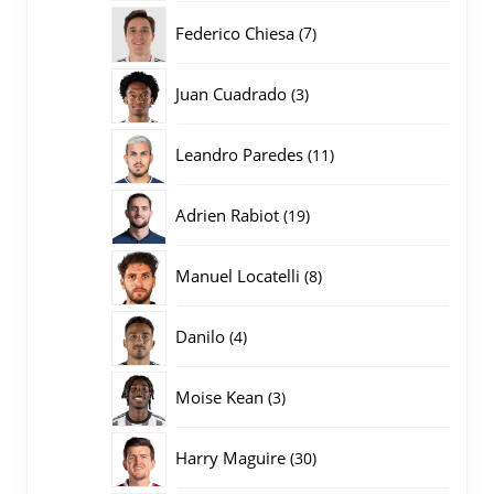
producten
7
Federico Chiesa
7
producten
3
Juan Cuadrado
3
producten
11
Leandro Paredes
11
producten
19
Adrien Rabiot
19
producten
8
Manuel Locatelli
8
producten
4
Danilo
4
producten
3
Moise Kean
3
producten
30
Harry Maguire
30