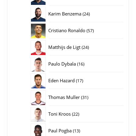
producten
24
Karim Benzema
24
producten
57
Cristiano Ronaldo
57
producten
24
Matthijs de Ligt
24
producten
16
Paulo Dybala
16
producten
17
Eden Hazard
17
producten
31
Thomas Muller
31
producten
22
Toni Kroos
22
producten
13
Paul Pogba
13