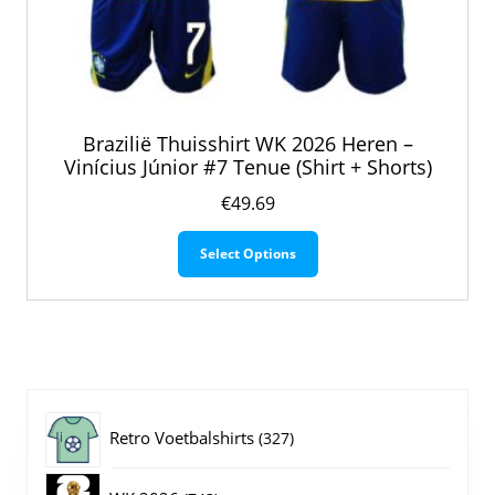
Brazilië Thuisshirt WK 2026 Heren –
Vinícius Júnior #7 Tenue (Shirt + Shorts)
€
49.69
Dit
Select Options
product
heeft
meerdere
variaties.
Deze
optie
kan
gekozen
327
Retro Voetbalshirts
327
worden
op
producten