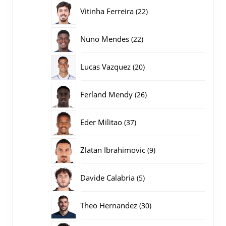
producten
22
Vitinha Ferreira
22
producten
22
Nuno Mendes
22
producten
20
Lucas Vazquez
20
producten
26
Ferland Mendy
26
producten
37
Eder Militao
37
producten
9
Zlatan Ibrahimovic
9
producten
5
Davide Calabria
5
producten
30
Theo Hernandez
30
producten