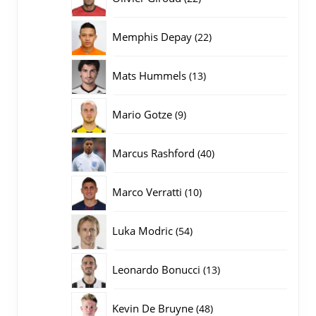
producten
22
Memphis Depay
22
producten
13
Mats Hummels
13
producten
9
Mario Gotze
9
producten
40
Marcus Rashford
40
producten
10
Marco Verratti
10
producten
54
Luka Modric
54
producten
13
Leonardo Bonucci
13
producten
48
Kevin De Bruyne
48