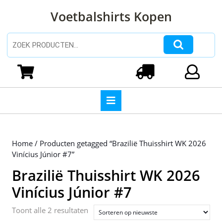
Ga
Voetbalshirts Kopen
naar
de
inhoud
Zoeken naar:
Ga
naar
Winkelwagen
Login
de
inhoud
Open
knop
Home
/ Producten getagged “Brazilië Thuisshirt WK 2026
Vinícius Júnior #7”
Brazilië Thuisshirt WK 2026
Vinícius Júnior #7
Gesorteerd
Toont alle 2 resultaten
op