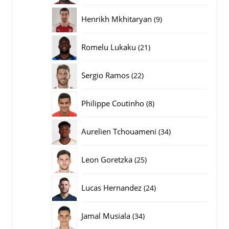
producten
9
Henrikh Mkhitaryan
9
producten
21
Romelu Lukaku
21
producten
22
Sergio Ramos
22
producten
8
Philippe Coutinho
8
producten
34
Aurelien Tchouameni
34
producten
25
Leon Goretzka
25
producten
24
Lucas Hernandez
24
producten
34
Jamal Musiala
34