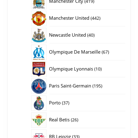
419
Manchester City
419
producten
442
Manchester United
442
producten
40
Newcastle United
40
producten
67
Olympique De Marseille
67
producten
10
Olympique Lyonnais
10
producten
195
Paris Saint-Germain
195
producten
37
Porto
37
producten
26
Real Betis
26
producten
33
RB Leipzig
33