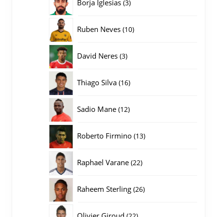
3
Borja Iglesias
3
producten
10
Ruben Neves
10
producten
3
David Neres
3
producten
16
Thiago Silva
16
producten
12
Sadio Mane
12
producten
13
Roberto Firmino
13
producten
22
Raphael Varane
22
producten
26
Raheem Sterling
26
producten
22
Olivier Giroud
22