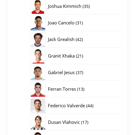
producten
35
Joshua Kimmich
35
producten
31
Joao Cancelo
31
producten
42
Jack Grealish
42
producten
21
Granit Xhaka
21
producten
37
Gabriel Jesus
37
producten
13
Ferran Torres
13
producten
44
Federico Valverde
44
producten
17
Dusan Vlahovic
17
producten