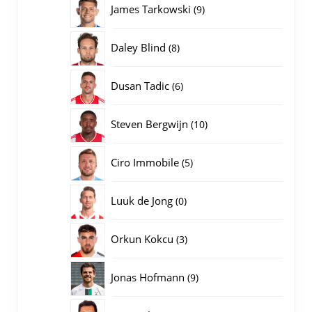
9
James Tarkowski
9
producten
8
Daley Blind
8
producten
6
Dusan Tadic
6
producten
10
Steven Bergwijn
10
producten
5
Ciro Immobile
5
producten
0
Luuk de Jong
0
producten
3
Orkun Kokcu
3
producten
9
Jonas Hofmann
9
producten