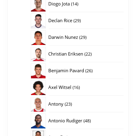
14
Diogo Jota
14
producten
29
Declan Rice
29
producten
29
Darwin Nunez
29
producten
22
Christian Eriksen
22
producten
26
Benjamin Pavard
26
producten
16
Axel Witsel
16
producten
23
Antony
23
producten
48
Antonio Rudiger
48
producten