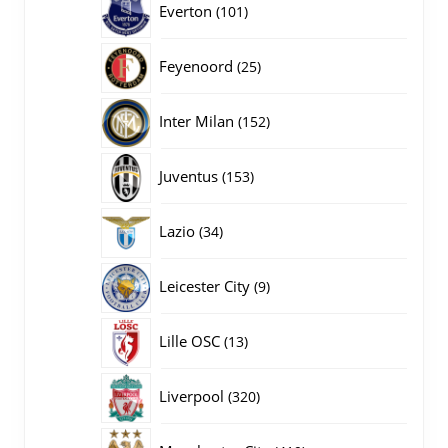
101
Everton
101
producten
25
Feyenoord
25
producten
152
Inter Milan
152
producten
153
Juventus
153
producten
34
Lazio
34
producten
9
Leicester City
9
producten
13
Lille OSC
13
producten
320
Liverpool
320
producten