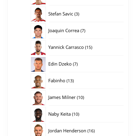
producten
3
Stefan Savic
3
producten
7
Joaquin Correa
7
producten
15
Yannick Carrasco
15
producten
7
Edin Dzeko
7
producten
13
Fabinho
13
producten
10
James Milner
10
producten
10
Naby Keita
10
producten
16
Jordan Henderson
16