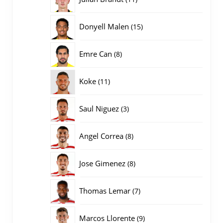
producten
15
Donyell Malen
15
producten
8
Emre Can
8
producten
11
Koke
11
producten
3
Saul Niguez
3
producten
8
Angel Correa
8
producten
8
Jose Gimenez
8
producten
7
Thomas Lemar
7
producten
9
Marcos Llorente
9