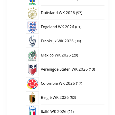
producten
57
Duitsland WK 2026
57
producten
61
Engeland WK 2026
61
producten
94
Frankrijk WK 2026
94
producten
29
Mexico WK 2026
29
producten
13
Verenigde Staten WK 2026
13
producten
17
Colombia WK 2026
17
producten
52
België WK 2026
52
producten
21
Italië WK 2026
21