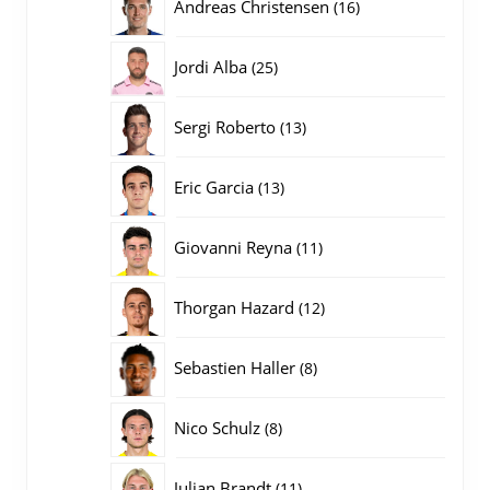
16
Andreas Christensen
16
producten
25
Jordi Alba
25
producten
13
Sergi Roberto
13
producten
13
Eric Garcia
13
producten
11
Giovanni Reyna
11
producten
12
Thorgan Hazard
12
producten
8
Sebastien Haller
8
producten
8
Nico Schulz
8
producten
11
Julian Brandt
11