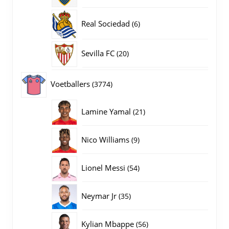
producten
6
Real Sociedad
6
producten
20
Sevilla FC
20
producten
3774
Voetballers
3774
producten
21
Lamine Yamal
21
producten
9
Nico Williams
9
producten
54
Lionel Messi
54
producten
35
Neymar Jr
35
producten
56
Kylian Mbappe
56