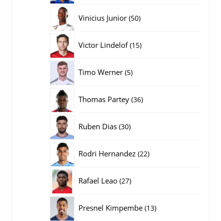
producten
50
Vinicius Junior
50
producten
15
Victor Lindelof
15
producten
5
Timo Werner
5
producten
36
Thomas Partey
36
producten
30
Ruben Dias
30
producten
22
Rodri Hernandez
22
producten
27
Rafael Leao
27
producten
13
Presnel Kimpembe
13