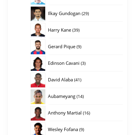
producten
29
Ilkay Gundogan
29
producten
39
Harry Kane
39
producten
9
Gerard Pique
9
producten
3
Edinson Cavani
3
producten
41
David Alaba
41
producten
14
Aubameyang
14
producten
16
Anthony Martial
16
producten
9
Wesley Fofana
9