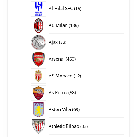
producten
15
Al-Hilal SFC
15
producten
186
AC Milan
186
producten
53
Ajax
53
producten
460
Arsenal
460
producten
12
AS Monaco
12
producten
58
As Roma
58
producten
69
Aston Villa
69
producten
33
Athletic Bilbao
33